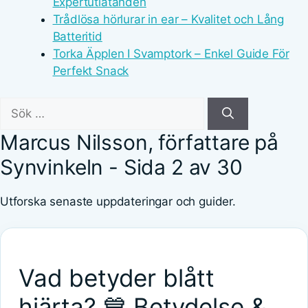
Expertutlåtanden
Trådlösa hörlurar in ear – Kvalitet och Lång
Batteritid
Torka Äpplen I Svamptork – Enkel Guide För
Perfekt Snack
Sök
efter:
Marcus Nilsson, författare på
Synvinkeln - Sida 2 av 30
Utforska senaste uppdateringar och guider.
Vad betyder blått
hjärta? 💙 Betydelse &