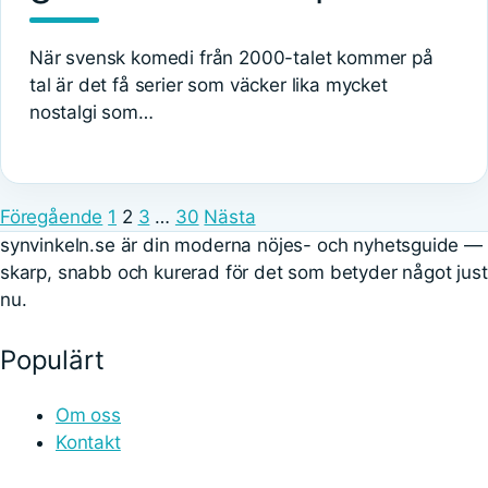
När svensk komedi från 2000-talet kommer på
tal är det få serier som väcker lika mycket
nostalgi som…
Föregående
1
2
3
…
30
Nästa
synvinkeln.se är din moderna nöjes- och nyhetsguide —
skarp, snabb och kurerad för det som betyder något just
nu.
Populärt
Om oss
Kontakt