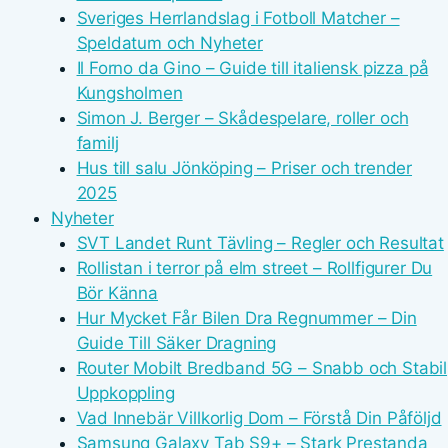
Sveriges Herrlandslag i Fotboll Matcher –
Speldatum och Nyheter
Il Forno da Gino – Guide till italiensk pizza på
Kungsholmen
Simon J. Berger – Skådespelare, roller och
familj
Hus till salu Jönköping – Priser och trender
2025
Nyheter
SVT Landet Runt Tävling – Regler och Resultat
Rollistan i terror på elm street – Rollfigurer Du
Bör Känna
Hur Mycket Får Bilen Dra Regnummer – Din
Guide Till Säker Dragning
Router Mobilt Bredband 5G – Snabb och Stabil
Uppkoppling
Vad Innebär Villkorlig Dom – Förstå Din Påföljd
Samsung Galaxy Tab S9+ – Stark Prestanda