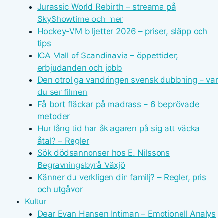
Jurassic World Rebirth – streama på
SkyShowtime och mer
Hockey-VM biljetter 2026 – priser, släpp och
tips
ICA Mall of Scandinavia – öppettider,
erbjudanden och jobb
Den otroliga vandringen svensk dubbning – var
du ser filmen
Få bort fläckar på madrass – 6 beprövade
metoder
Hur lång tid har åklagaren på sig att väcka
åtal? – Regler
Sök dödsannonser hos E. Nilssons
Begravningsbyrå Växjö
Känner du verkligen din familj? – Regler, pris
och utgåvor
Kultur
Dear Evan Hansen Intiman – Emotionell Analys