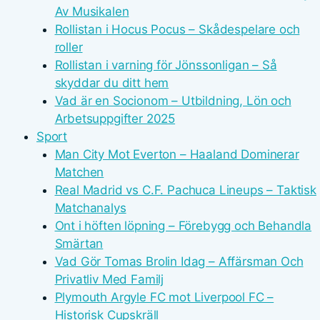
Av Musikalen
Rollistan i Hocus Pocus – Skådespelare och
roller
Rollistan i varning för Jönssonligan – Så
skyddar du ditt hem
Vad är en Socionom – Utbildning, Lön och
Arbetsuppgifter 2025
Sport
Man City Mot Everton – Haaland Dominerar
Matchen
Real Madrid vs C.F. Pachuca Lineups – Taktisk
Matchanalys
Ont i höften löpning – Förebygg och Behandla
Smärtan
Vad Gör Tomas Brolin Idag – Affärsman Och
Privatliv Med Familj
Plymouth Argyle FC mot Liverpool FC –
Historisk Cupskräll