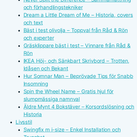
och förhandlingstekniker
Dream a Little Dream of Me – Historia, covers
och text
Bäst i test olivolja – Toppval från Råd & Rön
och experter
Gräsklippare bäst i test – Vinnare från Råd &
Rön
IKEA Höj- och Sänkbart Skrivbord – Trotten,
Idåsen och Bekant
Hur Somnar Man – Beprövade Tips för Snabb
Insomning
Spin the Wheel Name – Gratis hjul för
slumpmässiga namnval
Äldre Mynt 4 Bokstäver – Korsordslösning och
Historia
Livsstil
Swingfix m i-size – Enkel Installation och