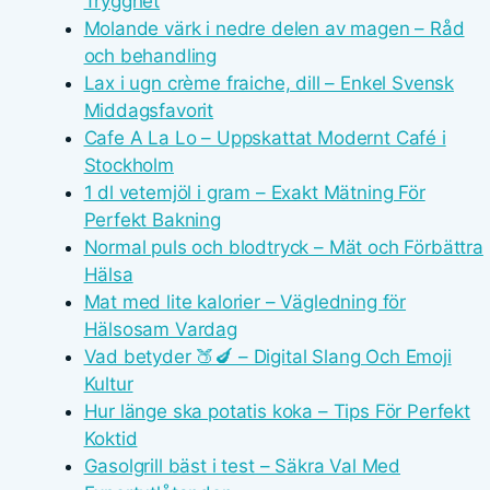
Trygghet
Molande värk i nedre delen av magen – Råd
och behandling
Lax i ugn crème fraiche, dill – Enkel Svensk
Middagsfavorit
Cafe A La Lo – Uppskattat Modernt Café i
Stockholm
1 dl vetemjöl i gram – Exakt Mätning För
Perfekt Bakning
Normal puls och blodtryck – Mät och Förbättra
Hälsa
Mat med lite kalorier – Vägledning för
Hälsosam Vardag
Vad betyder 🍑🍆 – Digital Slang Och Emoji
Kultur
Hur länge ska potatis koka – Tips För Perfekt
Koktid
Gasolgrill bäst i test – Säkra Val Med