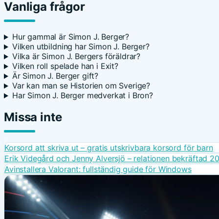
Vanliga frågor
Hur gammal är Simon J. Berger?
Vilken utbildning har Simon J. Berger?
Vilka är Simon J. Bergers föräldrar?
Vilken roll spelade han i Exit?
Är Simon J. Berger gift?
Var kan man se Historien om Sverige?
Har Simon J. Berger medverkat i Bron?
Missa inte
Korsord att skriva ut – gratis utskrivbara korsord för barn
Erik Videgård och Jenny Alversjö – relationen bekräftad 2
Avinstallera Valorant: fullständig guide för Windows