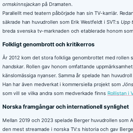
ormskinnsjackan
på Dramaten.
Parallellt med teatern påbörjade han sin TV-karriär. Reda
säkrade han huvudrollen som Erik Westfeldt i SVT:s
Upp t
breda svenska tv-marknaden och etablerade honom som
Folkligt genombrott och kritikerros
År 2012 kom det stora folkliga genombrottet med rollen 
handskar
. Rollen gav honom omfattande uppmärksamhet 
känslomässiga nyanser. Samma år spelade han huvudroll 
Han har även medverkat i kommersiella projekt som
Jöns
som vill se vilka andra som medverkade finns
Rollistan i
Norska framgångar och internationell synlighet
Mellan 2019 och 2023 spelade Berger huvudrollen som A
den mest streamade i norska TV:s historia och gav Berge