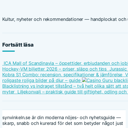
Kultur, nyheter och rekommendationer — handplockat och u
Fortsätt läsa
ICA Mall of Scandinavia – öppettider, erbjudanden och job
Hockey-VM biljetter 2026 – priser, släpp och tips
Jurassic
Kobra S1 Combo: recension, specifikationer & jämförelse
V
roligaste roliga bilder på djur – guide
Blacklistning vs indraget tillstånd – två helt olika sätt att
myter
Liljekonvalj – praktisk guide till giftighet, odling oc
synvinkeln.se är din moderna nöjes- och nyhetsguide —
skarp, snabb och kurerad för det som betyder något just