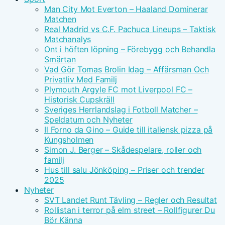
Man City Mot Everton – Haaland Dominerar
Matchen
Real Madrid vs C.F. Pachuca Lineups – Taktisk
Matchanalys
Ont i höften löpning – Förebygg och Behandla
Smärtan
Vad Gör Tomas Brolin Idag – Affärsman Och
Privatliv Med Familj
Plymouth Argyle FC mot Liverpool FC –
Historisk Cupskräll
Sveriges Herrlandslag i Fotboll Matcher –
Speldatum och Nyheter
Il Forno da Gino – Guide till italiensk pizza på
Kungsholmen
Simon J. Berger – Skådespelare, roller och
familj
Hus till salu Jönköping – Priser och trender
2025
Nyheter
SVT Landet Runt Tävling – Regler och Resultat
Rollistan i terror på elm street – Rollfigurer Du
Bör Känna