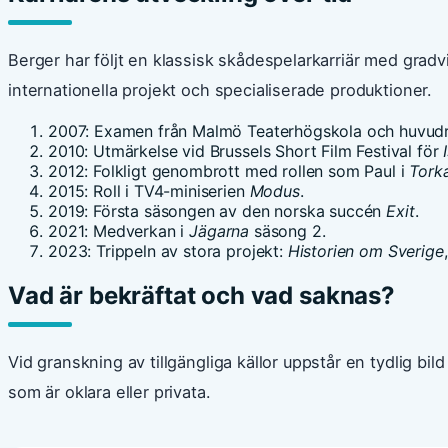
Berger har följt en klassisk skådespelarkarriär med gradvisa
internationella projekt och specialiserade produktioner.
2007
: Examen från Malmö Teaterhögskola och huvudr
2010
: Utmärkelse vid Brussels Short Film Festival för
2012
: Folkligt genombrott med rollen som Paul i
Torka
2015
: Roll i TV4-miniserien
Modus
.
2019
: Första säsongen av den norska succén
Exit
.
2021
: Medverkan i
Jägarna
säsong 2.
2023
: Trippeln av stora projekt:
Historien om Sverige
Vad är bekräftat och vad saknas?
Vid granskning av tillgängliga källor uppstår en tydlig bild
som är oklara eller privata.