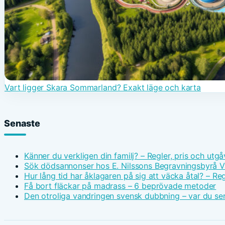
Vart ligger Skara Sommarland? Exakt läge och karta
Senaste
Känner du verkligen din familj? – Regler, pris och utgå
Sök dödsannonser hos E. Nilssons Begravningsbyrå V
Hur lång tid har åklagaren på sig att väcka åtal? – Reg
Få bort fläckar på madrass – 6 beprövade metoder
Den otroliga vandringen svensk dubbning – var du ser