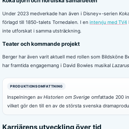
Koka björn och nordiska samarbeten
Under 2023 medverkade han även i Disney+-serien
Koka
förlagd till 1850-talets Tornedalen. I en
intervju med TV4
inte utforskat i samma utsträckning.
Teater och kommande projekt
Berger har även varit aktuell med rollen som Bildsköne 
har framtida engagemang i David Bowies musikal
Lazaru
PRODUKTIONSOMFATTNING
Inspelningen av
Historien om Sverige
omfattade 200 ins
vilket gör den till en av de största svenska dramaprod
Karriärens utveckling över tid