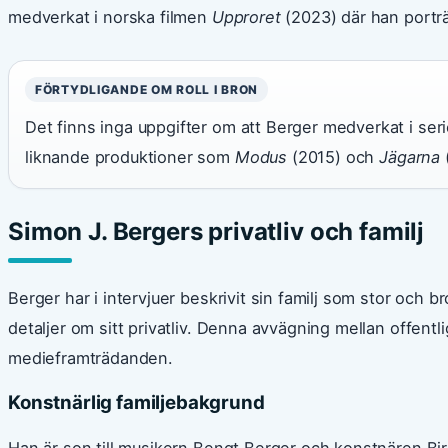
medverkat i norska filmen
Upproret
(2023) där han porträ
FÖRTYDLIGANDE OM ROLL I BRON
Det finns inga uppgifter om att Berger medverkat i ser
liknande produktioner som
Modus
(2015) och
Jägarna
(
Simon J. Bergers privatliv och familj
Berger har i intervjuer beskrivit sin familj som stor och 
detaljer om sitt privatliv. Denna avvägning mellan offentli
medieframträdanden.
Konstnärlig familjebakgrund