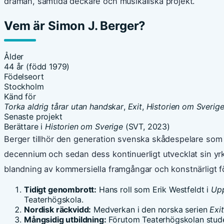
draman, samtida deckare och musikaliska projekt.
Vem är Simon J. Berger?
Ålder
44 år (född 1979)
Födelseort
Stockholm
Känd för
Torka aldrig tårar utan handskar
,
Exit
,
Historien om Sverig
Senaste projekt
Berättare i
Historien om Sverige
(SVT, 2023)
Berger tillhör den generation svenska skådespelare som 
decennium och sedan dess kontinuerligt utvecklat sin yr
blandning av kommersiella framgångar och konstnärligt f
Tidigt genombrott:
Hans roll som Erik Westfeldt i
Upp
Teaterhögskola.
Nordisk räckvidd:
Medverkan i den norska serien
Exit
Mångsidig utbildning:
Förutom Teaterhögskolan stude