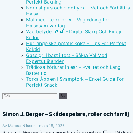
Perfekt Bakning
Normal puls och blodtryck – Mät och Förbättra
Hälsa
Mat med lite kalorier – Vägledning för
Hälsosam Vardag
Vad betyder 🍑🍆 – Digital Slang Och Emoji
Kultur
Hur länge ska potatis koka – Tips För Perfekt
Koktid
Gasolgrill bäst i test – Säkra Val Med
Expertutlåtanden
Trådlösa hörlurar in ear – Kvalitet och Lång
Batteritid
Torka Äpplen I Svamptork – Enkel Guide För
Perfekt Snack
Sök
efter:
Simon J. Berger – Skådespelare, roller och familj
Av Marcus Nilsson · mars 18, 2026
Simon J. Berger är en svensk skådespelare född 1979 