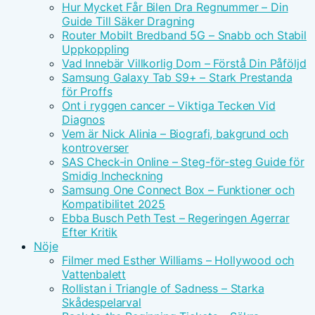
Hur Mycket Får Bilen Dra Regnummer – Din
Guide Till Säker Dragning
Router Mobilt Bredband 5G – Snabb och Stabil
Uppkoppling
Vad Innebär Villkorlig Dom – Förstå Din Påföljd
Samsung Galaxy Tab S9+ – Stark Prestanda
för Proffs
Ont i ryggen cancer – Viktiga Tecken Vid
Diagnos
Vem är Nick Alinia – Biografi, bakgrund och
kontroverser
SAS Check-in Online – Steg-för-steg Guide för
Smidig Incheckning
Samsung One Connect Box – Funktioner och
Kompatibilitet 2025
Ebba Busch Peth Test – Regeringen Agerrar
Efter Kritik
Nöje
Filmer med Esther Williams – Hollywood och
Vattenbalett
Rollistan i Triangle of Sadness – Starka
Skådespelarval