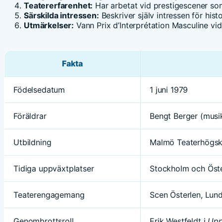
Teatererfarenhet:
Har arbetat vid prestigescener s
Särskilda intressen:
Beskriver själv intressen för hist
Utmärkelser:
Vann Prix d’Interprétation Masculine vid
Fakta
Födelsedatum
1 juni 1979
Föräldrar
Bengt Berger (musik
Utbildning
Malmö Teaterhögsk
Tidiga uppväxtplatser
Stockholm och Öst
Teaterengagemang
Scen Österlen, Lun
Genombrottsroll
Erik Westfeldt i
Upp