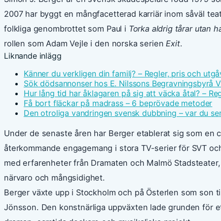
2007 har byggt en mångfacetterad karriär inom såväl teat
folkliga genombrottet som Paul i
Torka aldrig tårar utan 
rollen som Adam Vejle i den norska serien
Exit
.
Liknande inlägg
Känner du verkligen din familj? – Regler, pris och utgå
Sök dödsannonser hos E. Nilssons Begravningsbyrå V
Hur lång tid har åklagaren på sig att väcka åtal? – Reg
Få bort fläckar på madrass – 6 beprövade metoder
Den otroliga vandringen svensk dubbning – var du ser
Under de senaste åren har Berger etablerat sig som en 
återkommande engagemang i stora TV-serier för SVT och
med erfarenheter från Dramaten och Malmö Stadsteater, 
närvaro och mångsidighet.
Berger växte upp i Stockholm och på Österlen som son ti
Jönsson. Den konstnärliga uppväxten lade grunden för ett 