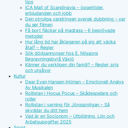
tips
ICA Mall of Scandinavia – öppettider,
erbjudanden och jobb
Den otroliga vandringen svensk dubbning – var
du ser filmen
Få bort fläckar på madrass – 6 beprövade
metoder
Hur lång tid har åklagaren på sig att väcka
åtal? – Regler
Sök dödsannonser hos E. Nilssons
Begravningsbyrå Växjö
Känner du verkligen din familj? – Regler, pris
och utgåvor
Kultur
Dear Evan Hansen Intiman – Emotionell Analys
Av Musikalen
Rollistan i Hocus Pocus – Skådespelare och
roller
Rollistan i varning för Jönssonligan – Så
skyddar du ditt hem
Vad är en Socionom – Utbildning, Lön och
Arbetsuppgifter 2025
Sport