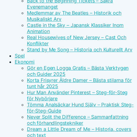
Back to the Beginning Tickets – Säkra
Evenemanget
Medlemmar av The Beatles – Historik och
Musikaliskt Arv
Castle in the Sky – Japansk Klassiker Inom
Animation
Real Housewives of New Jersey – Cast Och
Konflikter
Stand by Me Song – Historia och Kulturellt Arv
Spel
Ekonomi
Gör en Egen Logga Gratis – Bästa Verktygen
och Guider 2025
Korta Frisyrer Äldre Damer – Bästa stilarna för
tunt hår 2025
Hur Man Använder Pinterest – Steg-för-Steg
för Nybörjare
Tömma Analsäckar Hund Själv – Praktisk Steg-
för-Steg-Guide
Never Split the Difference – Sammanfattning
och förhandlingstekniker
Dream a Little Dream of Me – Historia, covers
och text