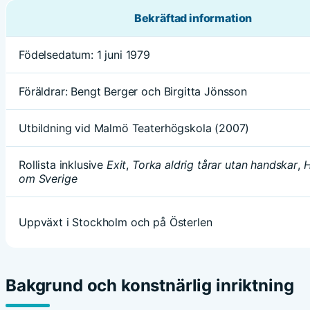
Bekräftad information
Födelsedatum: 1 juni 1979
Föräldrar: Bengt Berger och Birgitta Jönsson
Utbildning vid Malmö Teaterhögskola (2007)
Rollista inklusive
Exit
,
Torka aldrig tårar utan handskar
,
H
om Sverige
Uppväxt i Stockholm och på Österlen
Bakgrund och konstnärlig inriktning