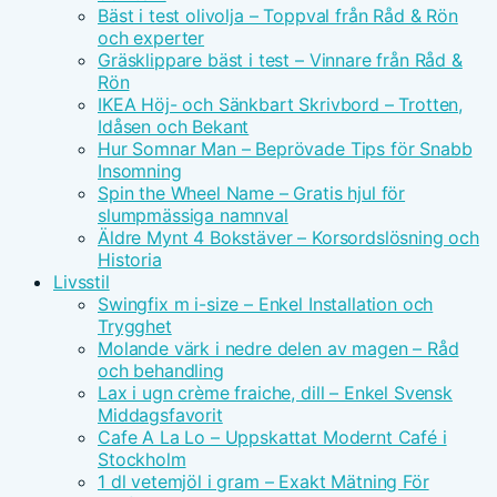
Bäst i test olivolja – Toppval från Råd & Rön
och experter
Gräsklippare bäst i test – Vinnare från Råd &
Rön
IKEA Höj- och Sänkbart Skrivbord – Trotten,
Idåsen och Bekant
Hur Somnar Man – Beprövade Tips för Snabb
Insomning
Spin the Wheel Name – Gratis hjul för
slumpmässiga namnval
Äldre Mynt 4 Bokstäver – Korsordslösning och
Historia
Livsstil
Swingfix m i-size – Enkel Installation och
Trygghet
Molande värk i nedre delen av magen – Råd
och behandling
Lax i ugn crème fraiche, dill – Enkel Svensk
Middagsfavorit
Cafe A La Lo – Uppskattat Modernt Café i
Stockholm
1 dl vetemjöl i gram – Exakt Mätning För