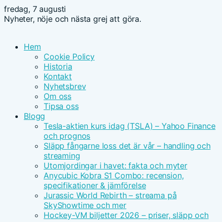
fredag, 7 augusti
Nyheter, nöje och nästa grej att göra.
Hem
Cookie Policy
Historia
Kontakt
Nyhetsbrev
Om oss
Tipsa oss
Blogg
Tesla-aktien kurs idag (TSLA) – Yahoo Finance
och prognos
Släpp fångarne loss det är vår – handling och
streaming
Utomjordingar i havet: fakta och myter
Anycubic Kobra S1 Combo: recension,
specifikationer & jämförelse
Jurassic World Rebirth – streama på
SkyShowtime och mer
Hockey-VM biljetter 2026 – priser, släpp och