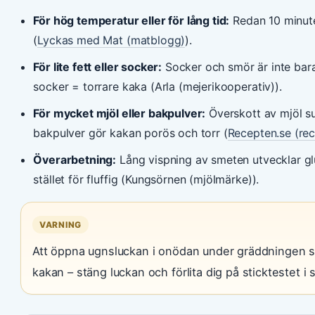
För hög temperatur eller för lång tid:
Redan 10 minute
(
Lyckas med Mat (matblogg)
).
För lite fett eller socker:
Socker och smör är inte bara
socker = torrare kaka (Arla (mejerikooperativ)).
För mycket mjöl eller bakpulver:
Överskott av mjöl s
bakpulver gör kakan porös och torr (
Recepten.se (re
Överarbetning:
Lång vispning av smeten utvecklar gl
stället för fluffig (Kungsörnen (mjölmärke)).
VARNING
Att öppna ugnsluckan i onödan under gräddningen sk
kakan – stäng luckan och förlita dig på sticktestet i s