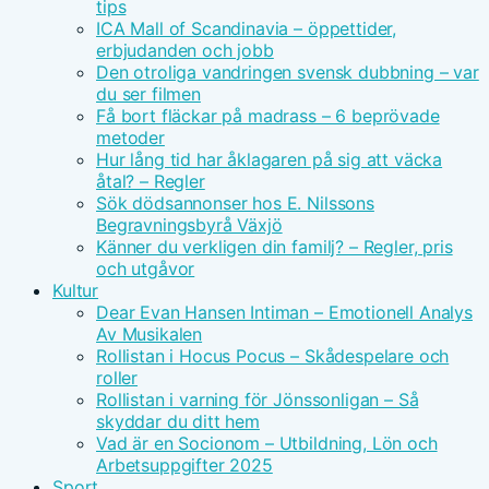
tips
ICA Mall of Scandinavia – öppettider,
erbjudanden och jobb
Den otroliga vandringen svensk dubbning – var
du ser filmen
Få bort fläckar på madrass – 6 beprövade
metoder
Hur lång tid har åklagaren på sig att väcka
åtal? – Regler
Sök dödsannonser hos E. Nilssons
Begravningsbyrå Växjö
Känner du verkligen din familj? – Regler, pris
och utgåvor
Kultur
Dear Evan Hansen Intiman – Emotionell Analys
Av Musikalen
Rollistan i Hocus Pocus – Skådespelare och
roller
Rollistan i varning för Jönssonligan – Så
skyddar du ditt hem
Vad är en Socionom – Utbildning, Lön och
Arbetsuppgifter 2025
Sport