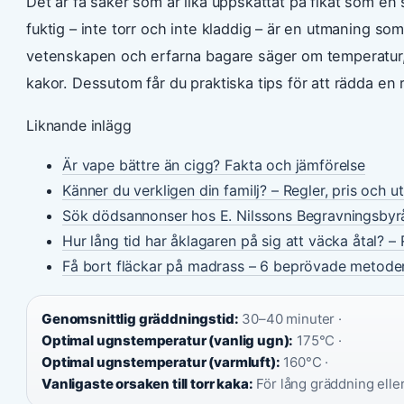
Det är få saker som är lika uppskattat på fikat som en
fuktig – inte torr och inte kladdig – är en utmaning so
vetenskapen och erfarna bagare säger om temperatur, i
kakor. Dessutom får du praktiska tips för att rädda en
Liknande inlägg
Är vape bättre än cigg? Fakta och jämförelse
Känner du verkligen din familj? – Regler, pris och u
Sök dödsannonser hos E. Nilssons Begravningsbyr
Hur lång tid har åklagaren på sig att väcka åtal? – 
Få bort fläckar på madrass – 6 beprövade metode
Genomsnittlig gräddningstid:
30–40 minuter ·
Optimal ugnstemperatur (vanlig ugn):
175°C ·
Optimal ugnstemperatur (varmluft):
160°C ·
Vanligaste orsaken till torr kaka:
För lång gräddning elle