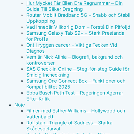
Hur Mycket Får Bilen Dra Regnummer – Din
Guide Till Säker Dragning
Router Mobilt Bredband 5G – Snabb och Stabil
Uppkoppling
Vad Innebär Villkorlig Dom – Förstå Din Påföljd
Samsung Galaxy Tab S9+ – Stark Prestanda
för Proffs
Ont i ryggen cancer – Viktiga Tecken Vid
Diagnos
Vem är Nick Alinia – Biografi, bakgrund och
kontroverser
SAS Check-in Online – Steg-för-steg Guide för
Smidig Incheckning
Samsung One Connect Box – Funktioner och
Kompatibilitet 2025
Ebba Busch Peth Test – Regeringen Agerrar
Efter Kritik
Nöje
Filmer med Esther Williams – Hollywood och
Vattenbalett
Rollistan i Triangle of Sadness – Starka
Skådespelarval