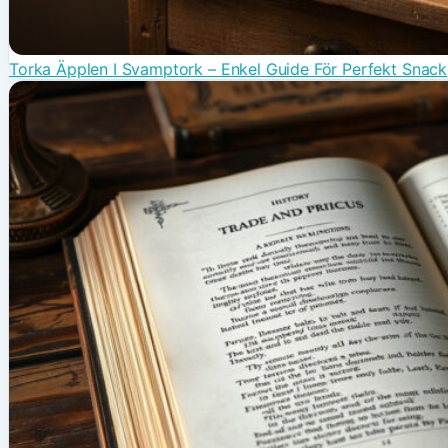
Torka Äpplen I Svamptork – Enkel Guide För Perfekt Snack