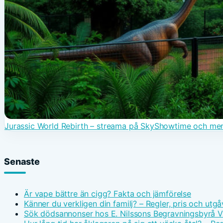
Jurassic World Rebirth – streama på SkyShowtime och me
Senaste
Är vape bättre än cigg? Fakta och jämförelse
Känner du verkligen din familj? – Regler, pris och utgå
Sök dödsannonser hos E. Nilssons Begravningsbyrå V