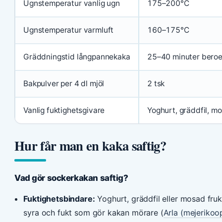
Ugnstemperatur vanlig ugn
175–200°C
Ugnstemperatur varmluft
160–175°C
Gräddningstid långpannekaka
25–40 minuter beroe
Bakpulver per 4 dl mjöl
2 tsk
Vanlig fuktighetsgivare
Yoghurt, gräddfil, 
Hur får man en kaka saftig?
Vad gör sockerkakan saftig?
Fuktighetsbindare:
Yoghurt, gräddfil eller mosad fruk
syra och fukt som gör kakan mörare (
Arla (mejerikoo