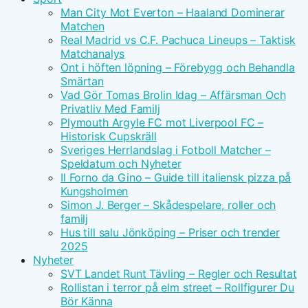
Man City Mot Everton – Haaland Dominerar
Matchen
Real Madrid vs C.F. Pachuca Lineups – Taktisk
Matchanalys
Ont i höften löpning – Förebygg och Behandla
Smärtan
Vad Gör Tomas Brolin Idag – Affärsman Och
Privatliv Med Familj
Plymouth Argyle FC mot Liverpool FC –
Historisk Cupskräll
Sveriges Herrlandslag i Fotboll Matcher –
Speldatum och Nyheter
Il Forno da Gino – Guide till italiensk pizza på
Kungsholmen
Simon J. Berger – Skådespelare, roller och
familj
Hus till salu Jönköping – Priser och trender
2025
Nyheter
SVT Landet Runt Tävling – Regler och Resultat
Rollistan i terror på elm street – Rollfigurer Du
Bör Känna