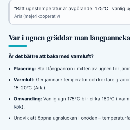
“Rätt ugnstemperatur är avgörande: 175°C i vanlig ug
Arla (mejerikooperativ)
Var i ugnen gräddar man långpannek
Är det bättre att baka med varmluft?
Placering:
Ställ långpannan i mitten av ugnen för jäm
Varmluft:
Ger jämnare temperatur och kortare grädd
15–20°C (Arla).
Omvandling:
Vanlig ugn 175°C blir cirka 160°C i varml
Kök
).
Undvik att öppna ugnsluckan i onödan – temperaturfal