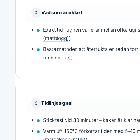
Vad som är oklart
2
Exakt tid i ugnen varierar mellan olika ugns
(matblogg)
)
Bästa metoden att återfukta en redan torr 
(mjölmärke)
)
Tidlinjesignal
3
Sticktest vid 30 minuter – kakan är klar när
Varmluft 160°C förkortar tiden med 5–10 m
(mejerikooperativ)
)