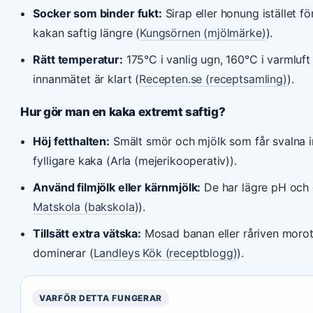
Socker som binder fukt:
Sirap eller honung istället fö
kakan saftig längre (
Kungsörnen (mjölmärke)
).
Rätt temperatur:
175°C i vanlig ugn, 160°C i varmluft
innanmätet är klart (
Recepten.se (receptsamling)
).
Hur gör man en kaka extremt saftig?
Höj fetthalten:
Smält smör och mjölk som får svalna i
fylligare kaka (Arla (mejerikooperativ)).
Använd filmjölk eller kärnmjölk:
De har lägre pH och 
Matskola (bakskola)
).
Tillsätt extra vätska:
Mosad banan eller råriven morot
dominerar (
Landleys Kök (receptblogg)
).
VARFÖR DETTA FUNGERAR