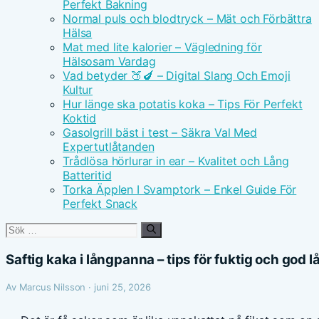
Perfekt Bakning
Normal puls och blodtryck – Mät och Förbättra
Hälsa
Mat med lite kalorier – Vägledning för
Hälsosam Vardag
Vad betyder 🍑🍆 – Digital Slang Och Emoji
Kultur
Hur länge ska potatis koka – Tips För Perfekt
Koktid
Gasolgrill bäst i test – Säkra Val Med
Expertutlåtanden
Trådlösa hörlurar in ear – Kvalitet och Lång
Batteritid
Torka Äpplen I Svamptork – Enkel Guide För
Perfekt Snack
Sök
efter:
Saftig kaka i långpanna – tips för fuktig och go
Av Marcus Nilsson · juni 25, 2026