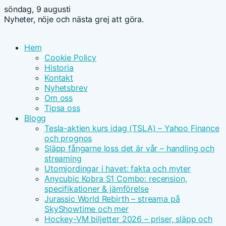
söndag, 9 augusti
Nyheter, nöje och nästa grej att göra.
Hem
Cookie Policy
Historia
Kontakt
Nyhetsbrev
Om oss
Tipsa oss
Blogg
Tesla-aktien kurs idag (TSLA) – Yahoo Finance
och prognos
Släpp fångarne loss det är vår – handling och
streaming
Utomjordingar i havet: fakta och myter
Anycubic Kobra S1 Combo: recension,
specifikationer & jämförelse
Jurassic World Rebirth – streama på
SkyShowtime och mer
Hockey-VM biljetter 2026 – priser, släpp och