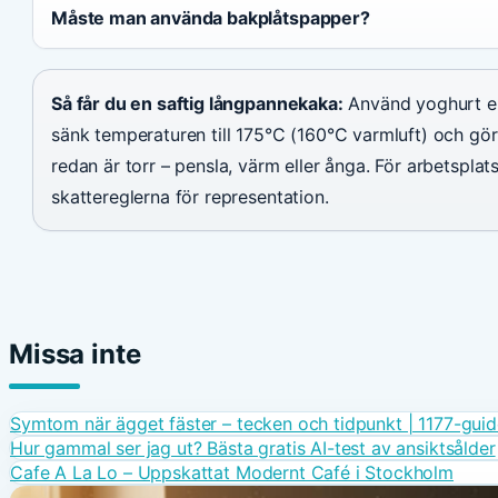
Måste man använda bakplåtspapper?
Så får du en saftig långpannekaka:
Använd yoghurt ell
sänk temperaturen till 175°C (160°C varmluft) och gör
redan är torr – pensla, värm eller ånga. För arbetsplat
skattereglerna för representation.
Missa inte
Symtom när ägget fäster – tecken och tidpunkt | 1177-gui
Hur gammal ser jag ut? Bästa gratis AI-test av ansiktsålder
Cafe A La Lo – Uppskattat Modernt Café i Stockholm