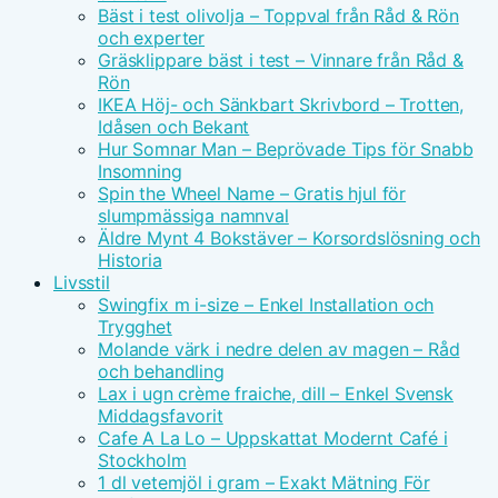
Bäst i test olivolja – Toppval från Råd & Rön
och experter
Gräsklippare bäst i test – Vinnare från Råd &
Rön
IKEA Höj- och Sänkbart Skrivbord – Trotten,
Idåsen och Bekant
Hur Somnar Man – Beprövade Tips för Snabb
Insomning
Spin the Wheel Name – Gratis hjul för
slumpmässiga namnval
Äldre Mynt 4 Bokstäver – Korsordslösning och
Historia
Livsstil
Swingfix m i-size – Enkel Installation och
Trygghet
Molande värk i nedre delen av magen – Råd
och behandling
Lax i ugn crème fraiche, dill – Enkel Svensk
Middagsfavorit
Cafe A La Lo – Uppskattat Modernt Café i
Stockholm
1 dl vetemjöl i gram – Exakt Mätning För