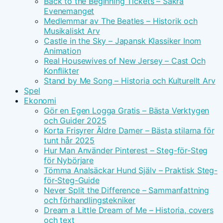
Back to the Beginning Tickets – Säkra
Evenemanget
Medlemmar av The Beatles – Historik och
Musikaliskt Arv
Castle in the Sky – Japansk Klassiker Inom
Animation
Real Housewives of New Jersey – Cast Och
Konflikter
Stand by Me Song – Historia och Kulturellt Arv
Spel
Ekonomi
Gör en Egen Logga Gratis – Bästa Verktygen
och Guider 2025
Korta Frisyrer Äldre Damer – Bästa stilarna för
tunt hår 2025
Hur Man Använder Pinterest – Steg-för-Steg
för Nybörjare
Tömma Analsäckar Hund Själv – Praktisk Steg-
för-Steg-Guide
Never Split the Difference – Sammanfattning
och förhandlingstekniker
Dream a Little Dream of Me – Historia, covers
och text