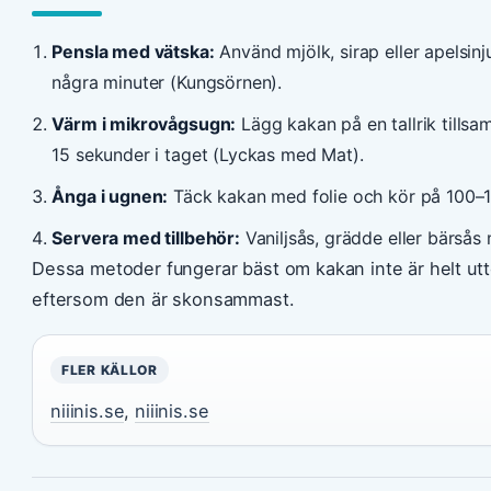
Pensla med vätska:
Använd mjölk, sirap eller apelsinj
några minuter (Kungsörnen).
Värm i mikrovågsugn:
Lägg kakan på en tallrik till
15 sekunder i taget (Lyckas med Mat).
Ånga i ugnen:
Täck kakan med folie och kör på 100–1
Servera med tillbehör:
Vaniljsås, grädde eller bärsås m
Dessa metoder fungerar bäst om kakan inte är helt utt
eftersom den är skonsammast.
FLER KÄLLOR
niiinis.se
,
niiinis.se