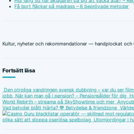
Hur lång tid har åklagaren på sig att väcka åtal? – Reg
Få bort fläckar på madrass – 6 beprövade metoder
Kultur, nyheter och rekommendationer — handplockat och u
Fortsätt läsa
Den otroliga vandringen svensk dubbning – var du ser fil
jobb
När kan man gå i pension? – Pensionsålder för dig
Ho
World Rebirth – streama på SkyShowtime och mer
Anycubi
Vad betyder blått hjärta? 💙 Betydelse & friendzone
Världe
olika sätt att stoppa oseriösa spelbolag
Utomjordingar i h