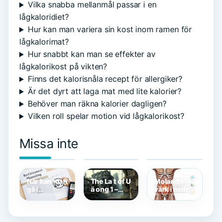
Vilka snabba mellanmål passar i en
lågkaloridiet?
Hur kan man variera sin kost inom ramen för
lågkalorimat?
Hur snabbt kan man se effekter av
lågkalorikost på vikten?
Finns det kalorisnåla recept för allergiker?
Är det dyrt att laga mat med lite kalorier?
Behöver man räkna kalorier dagligen?
Vilken roll spelar motion vid lågkalorikost?
Missa inte
Gott fika att
Back to the
Öron-näsa-
bjuda på –
Beginning
hals
enkla recept
Tickets –
specialist
och tips
Säkra
utan remiss
Evenemanget
– guide för
dig
När kan man
The La t of U
Molande
gå i
ä ong 1 –
värk i nedre
pension? –
handling,
delen av
Pensionsålder
betyg och
magen –
för dig
avvikel er
Råd och
behandling