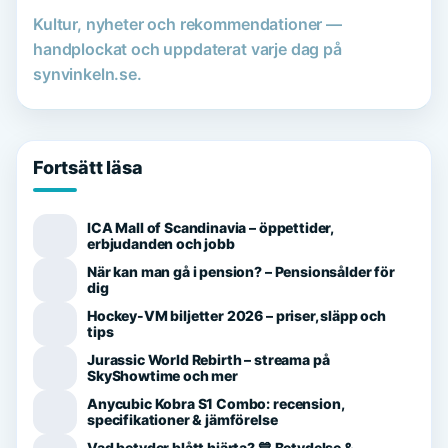
Kultur, nyheter och rekommendationer —
handplockat och uppdaterat varje dag på
synvinkeln.se.
Fortsätt läsa
ICA Mall of Scandinavia – öppettider,
erbjudanden och jobb
När kan man gå i pension? – Pensionsålder för
dig
Hockey-VM biljetter 2026 – priser, släpp och
tips
Jurassic World Rebirth – streama på
SkyShowtime och mer
Anycubic Kobra S1 Combo: recension,
specifikationer & jämförelse
Vad betyder blått hjärta? 💙 Betydelse &