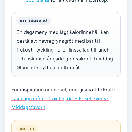
Sporthälsa
för att undvika impulsköp.
ATT TÄNKA PÅ
En dagsmeny med lågt kaloriinnehåll kan
bestå av: havregrynsgröt med bär till
frukost, kyckling- eller linssallad till lunch,
och fisk med ångade grönsaker till middag.
Glöm inte nyttiga mellanmål.
För inspiration om enkel, energismart fiskrätt:
Lax i ugn crème fraiche, dill – Enkel Svensk
Middagsfavorit
.
VIKTIGT