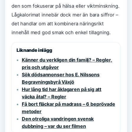
den som fokuserar på hälsa eller viktminskning.
Lågkalorimat innebär dock mer än bara siffror –
det handlar om att kombinera näringsrikt
innehåll med god smak och enkel tillagning.
Liknande inlägg
Känner du verkligen din familj? – Regler,
pris och utgåvor
Sök dödsannonser hos E. Nilssons
Begravningsbyrå Växjö
Hur lång tid har åklagaren på sig att
väcka åtal? – Regler
Få bort fläckar på madrass – 6 beprövade
metoder
Den otroliga vandringen svensk
dubbning – var du ser filmen