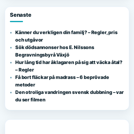
Senaste
Känner du verkligen din familj? – Regler, pris
och utgåvor
Sök dödsannonser hos E. Nilssons
Begravningsbyrå Växjö
Hur lång tid har åklagaren på sig att väcka åtal?
– Regler
Få bort fläckar på madrass – 6 beprövade
metoder
Den otroliga vandringen svensk dubbning – var
du ser filmen