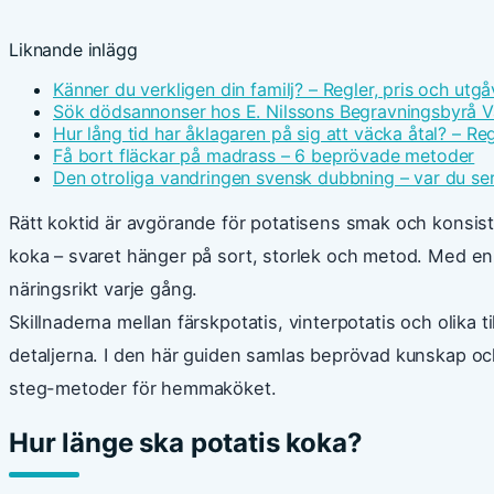
Liknande inlägg
Känner du verkligen din familj? – Regler, pris och utgå
Sök dödsannonser hos E. Nilssons Begravningsbyrå V
Hur lång tid har åklagaren på sig att väcka åtal? – Reg
Få bort fläckar på madrass – 6 beprövade metoder
Den otroliga vandringen svensk dubbning – var du ser
Rätt koktid är avgörande för potatisens smak och konsist
koka – svaret hänger på sort, storlek och metod. Med enk
näringsrikt varje gång.
Skillnaderna mellan färskpotatis, vinterpotatis och olika ti
detaljerna. I den här guiden samlas beprövad kunskap oc
steg-metoder för hemmaköket.
Hur länge ska potatis koka?