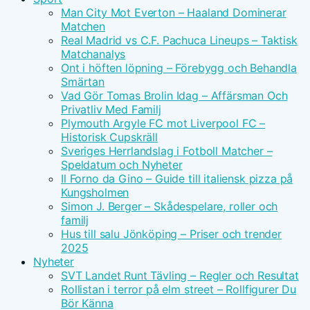
Man City Mot Everton – Haaland Dominerar
Matchen
Real Madrid vs C.F. Pachuca Lineups – Taktisk
Matchanalys
Ont i höften löpning – Förebygg och Behandla
Smärtan
Vad Gör Tomas Brolin Idag – Affärsman Och
Privatliv Med Familj
Plymouth Argyle FC mot Liverpool FC –
Historisk Cupskräll
Sveriges Herrlandslag i Fotboll Matcher –
Speldatum och Nyheter
Il Forno da Gino – Guide till italiensk pizza på
Kungsholmen
Simon J. Berger – Skådespelare, roller och
familj
Hus till salu Jönköping – Priser och trender
2025
Nyheter
SVT Landet Runt Tävling – Regler och Resultat
Rollistan i terror på elm street – Rollfigurer Du
Bör Känna