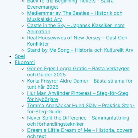
Back to the Beginning Tickets – Säkra
Evenemanget
Medlemmar av The Beatles – Historik och
Musikaliskt Arv
Castle in the Sky – Japansk Klassiker Inom
Animation
Real Housewives of New Jersey – Cast Och
Konflikter
Stand by Me Song – Historia och Kulturellt Arv
Spel
Ekonomi
Gör en Egen Logga Gratis – Bästa Verktygen
och Guider 2025
Korta Frisyrer Äldre Damer – Bästa stilarna för
tunt hår 2025
Hur Man Använder Pinterest – Steg-för-Steg
för Nybörjare
Tömma Analsäckar Hund Själv – Praktisk Steg-
för-Steg-Guide
Never Split the Difference – Sammanfattning
och förhandlingstekniker
Dream a Little Dream of Me – Historia, covers
och text