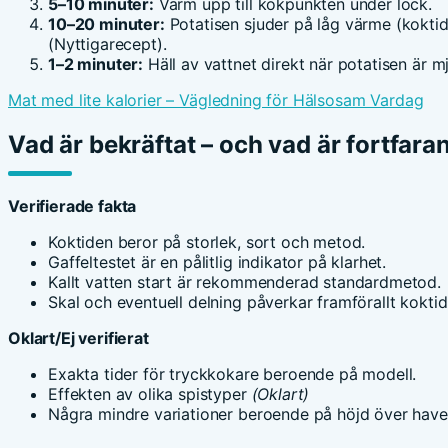
5–10 minuter:
Värm upp till kokpunkten under lock.
10–20 minuter:
Potatisen sjuder på låg värme (koktid
(Nyttigarecept).
1–2 minuter:
Häll av vattnet direkt när potatisen är m
Mat med lite kalorier – Vägledning för Hälsosam Vardag
Vad är bekräftat – och vad är fortfar
Verifierade fakta
Koktiden beror på storlek, sort och metod.
Gaffeltestet är en pålitlig indikator på klarhet.
Kallt vatten start är rekommenderad standardmetod.
Skal och eventuell delning påverkar framförallt koktid
Oklart/Ej verifierat
Exakta tider för tryckkokare beroende på modell.
Effekten av olika spistyper
(Oklart)
Några mindre variationer beroende på höjd över hav