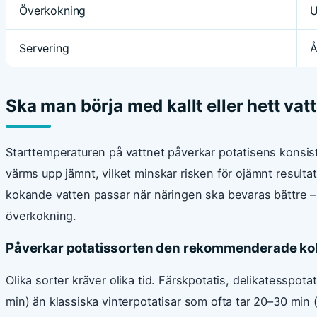
Överkokning
U
Servering
Å
Ska man börja med kallt eller hett vat
Starttemperaturen på vattnet påverkar potatisens konsiste
värms upp jämnt, vilket minskar risken för ojämnt resultat
kokande vatten passar när näringen ska bevaras bättre –
överkokning.
Påverkar potatissorten den rekommenderade ko
Olika sorter kräver olika tid. Färskpotatis, delikatesspot
min) än klassiska vinterpotatisar som ofta tar 20–30 min 