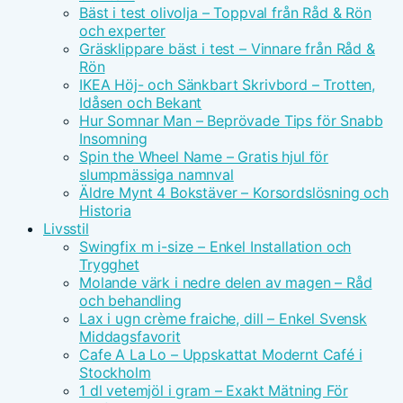
Bäst i test olivolja – Toppval från Råd & Rön
och experter
Gräsklippare bäst i test – Vinnare från Råd &
Rön
IKEA Höj- och Sänkbart Skrivbord – Trotten,
Idåsen och Bekant
Hur Somnar Man – Beprövade Tips för Snabb
Insomning
Spin the Wheel Name – Gratis hjul för
slumpmässiga namnval
Äldre Mynt 4 Bokstäver – Korsordslösning och
Historia
Livsstil
Swingfix m i-size – Enkel Installation och
Trygghet
Molande värk i nedre delen av magen – Råd
och behandling
Lax i ugn crème fraiche, dill – Enkel Svensk
Middagsfavorit
Cafe A La Lo – Uppskattat Modernt Café i
Stockholm
1 dl vetemjöl i gram – Exakt Mätning För