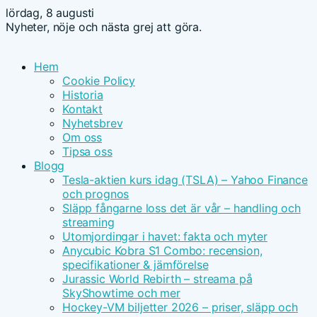
lördag, 8 augusti
Nyheter, nöje och nästa grej att göra.
Hem
Cookie Policy
Historia
Kontakt
Nyhetsbrev
Om oss
Tipsa oss
Blogg
Tesla-aktien kurs idag (TSLA) – Yahoo Finance
och prognos
Släpp fångarne loss det är vår – handling och
streaming
Utomjordingar i havet: fakta och myter
Anycubic Kobra S1 Combo: recension,
specifikationer & jämförelse
Jurassic World Rebirth – streama på
SkyShowtime och mer
Hockey-VM biljetter 2026 – priser, släpp och