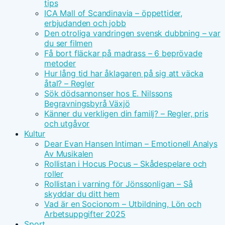
tips
ICA Mall of Scandinavia – öppettider,
erbjudanden och jobb
Den otroliga vandringen svensk dubbning – var
du ser filmen
Få bort fläckar på madrass – 6 beprövade
metoder
Hur lång tid har åklagaren på sig att väcka
åtal? – Regler
Sök dödsannonser hos E. Nilssons
Begravningsbyrå Växjö
Känner du verkligen din familj? – Regler, pris
och utgåvor
Kultur
Dear Evan Hansen Intiman – Emotionell Analys
Av Musikalen
Rollistan i Hocus Pocus – Skådespelare och
roller
Rollistan i varning för Jönssonligan – Så
skyddar du ditt hem
Vad är en Socionom – Utbildning, Lön och
Arbetsuppgifter 2025
Sport