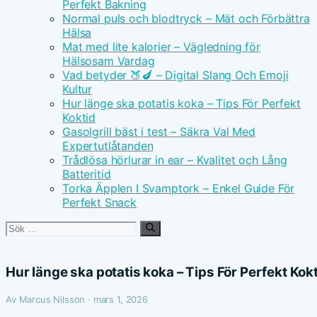
Perfekt Bakning
Normal puls och blodtryck – Mät och Förbättra
Hälsa
Mat med lite kalorier – Vägledning för
Hälsosam Vardag
Vad betyder 🍑🍆 – Digital Slang Och Emoji
Kultur
Hur länge ska potatis koka – Tips För Perfekt
Koktid
Gasolgrill bäst i test – Säkra Val Med
Expertutlåtanden
Trådlösa hörlurar in ear – Kvalitet och Lång
Batteritid
Torka Äpplen I Svamptork – Enkel Guide För
Perfekt Snack
Sök
efter:
Hur länge ska potatis koka – Tips För Perfekt Kok
Av Marcus Nilsson · mars 1, 2026