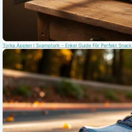
Torka Äpplen I Svamptork – Enkel Guide För Perfekt Snack