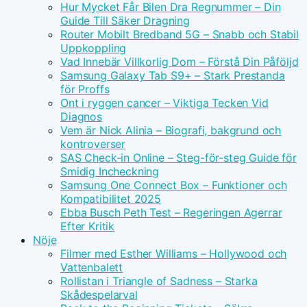
Hur Mycket Får Bilen Dra Regnummer – Din
Guide Till Säker Dragning
Router Mobilt Bredband 5G – Snabb och Stabil
Uppkoppling
Vad Innebär Villkorlig Dom – Förstå Din Påföljd
Samsung Galaxy Tab S9+ – Stark Prestanda
för Proffs
Ont i ryggen cancer – Viktiga Tecken Vid
Diagnos
Vem är Nick Alinia – Biografi, bakgrund och
kontroverser
SAS Check-in Online – Steg-för-steg Guide för
Smidig Incheckning
Samsung One Connect Box – Funktioner och
Kompatibilitet 2025
Ebba Busch Peth Test – Regeringen Agerrar
Efter Kritik
Nöje
Filmer med Esther Williams – Hollywood och
Vattenbalett
Rollistan i Triangle of Sadness – Starka
Skådespelarval