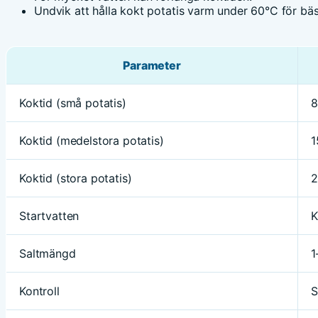
Undvik att hålla kokt potatis varm under 60°C för bäst
Parameter
Koktid (små potatis)
8
Koktid (medelstora potatis)
1
Koktid (stora potatis)
2
Startvatten
K
Saltmängd
1
Kontroll
S