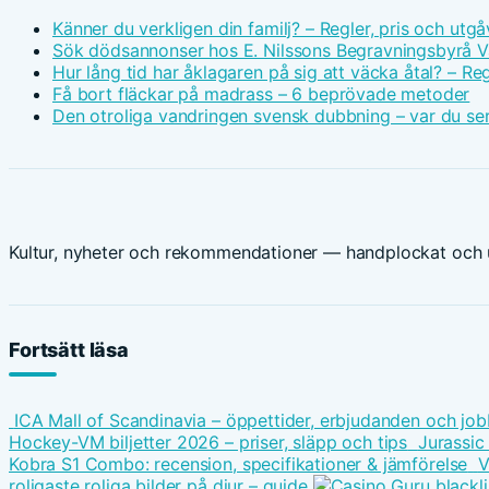
Känner du verkligen din familj? – Regler, pris och utgå
Sök dödsannonser hos E. Nilssons Begravningsbyrå V
Hur lång tid har åklagaren på sig att väcka åtal? – Reg
Få bort fläckar på madrass – 6 beprövade metoder
Den otroliga vandringen svensk dubbning – var du ser
Kultur, nyheter och rekommendationer — handplockat och u
Fortsätt läsa
ICA Mall of Scandinavia – öppettider, erbjudanden och job
Hockey-VM biljetter 2026 – priser, släpp och tips
Jurassic
Kobra S1 Combo: recension, specifikationer & jämförelse
V
roligaste roliga bilder på djur – guide