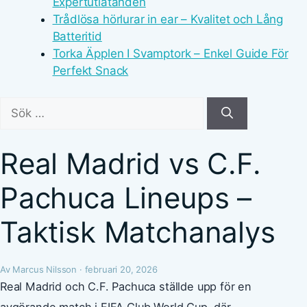
Expertutlåtanden
Trådlösa hörlurar in ear – Kvalitet och Lång
Batteritid
Torka Äpplen I Svamptork – Enkel Guide För
Perfekt Snack
Sök
efter:
Real Madrid vs C.F.
Pachuca Lineups –
Taktisk Matchanalys
Av Marcus Nilsson · februari 20, 2026
Real Madrid och C.F. Pachuca ställde upp för en
avgörande match i FIFA Club World Cup, där