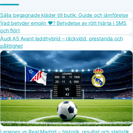
Sälja begagnade kläder till butik: Guide och jämförelse
Vad betyder emojin ❤️? Betydelse av rött hjärta i SMS
och flört
Audi A5 Avant laddhybrid – räckvidd, prestanda och
pålitlighet
Leganes vs Real Madrid – historik, resultat och statistik