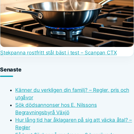
Stekpanna rostfritt stål bäst i test – Scanpan CTX
Senaste
Känner du verkligen din familj? – Regler, pris och
utgåvor
Sök dödsannonser hos E. Nilssons
Begravningsbyrå Växjö
Hur lång tid har åklagaren på sig att väcka åtal? –
Regler