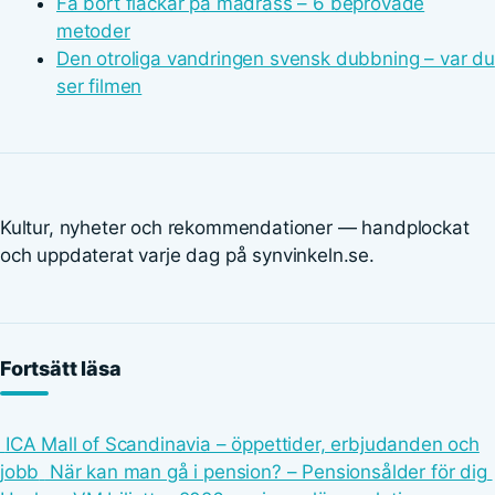
Få bort fläckar på madrass – 6 beprövade
metoder
Den otroliga vandringen svensk dubbning – var du
ser filmen
Kultur, nyheter och rekommendationer — handplockat
och uppdaterat varje dag på synvinkeln.se.
Fortsätt läsa
ICA Mall of Scandinavia – öppettider, erbjudanden och
jobb
När kan man gå i pension? – Pensionsålder för dig