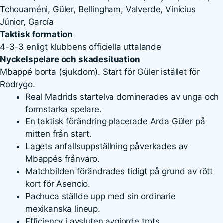
Tchouaméni, Güler, Bellingham, Valverde, Vinícius
Júnior, García
Taktisk formation
4-3-3 enligt klubbens officiella uttalande
Nyckelspelare och skadesituation
Mbappé borta (sjukdom). Start för Güler istället för
Rodrygo.
Real Madrids startelva dominerades av unga och
formstarka spelare.
En taktisk förändring placerade Arda Güler på
mitten från start.
Lagets anfallsuppställning påverkades av
Mbappés frånvaro.
Matchbilden förändrades tidigt på grund av rött
kort för Asencio.
Pachuca ställde upp med sin ordinarie
mexikanska lineup.
Efficiency i avsluten avgjorde trots