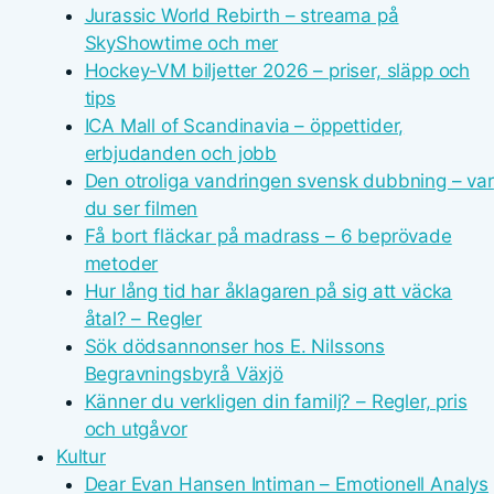
Jurassic World Rebirth – streama på
SkyShowtime och mer
Hockey-VM biljetter 2026 – priser, släpp och
tips
ICA Mall of Scandinavia – öppettider,
erbjudanden och jobb
Den otroliga vandringen svensk dubbning – var
du ser filmen
Få bort fläckar på madrass – 6 beprövade
metoder
Hur lång tid har åklagaren på sig att väcka
åtal? – Regler
Sök dödsannonser hos E. Nilssons
Begravningsbyrå Växjö
Känner du verkligen din familj? – Regler, pris
och utgåvor
Kultur
Dear Evan Hansen Intiman – Emotionell Analys