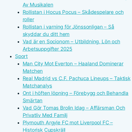
Av Musikalen
Rollistan i Hocus Pocus – Skådespelare och
roller
Rollistan i varning för Jönssonligan – Så
skyddar du ditt hem
Vad är en Socionom – Utbildning, Lön och
Arbetsuppgifter 2025
Sport
Man City Mot Everton – Haaland Dominerar
Matchen
Real Madrid vs C.F. Pachuca Lineups – Taktisk
Matchanalys
Ont i höften löpning – Förebygg och Behandla
Smärtan
Vad Gör Tomas Brolin Idag – Affärsman Och
Privatliv Med Familj
Plymouth Argyle FC mot Liverpool FC –
Historisk Cupskräll