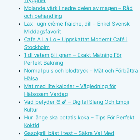
Trygghet
Molande värk i nedre delen av magen – Råd
och behandling
Lax i ugn crème fraiche, dill – Enkel Svensk
Middagsfavorit
Cafe A La Lo – Uppskattat Modernt Café i
Stockholm
1 dl vetemjöl i gram – Exakt Mätning För
Perfekt Bakning
Normal puls och blodtryck – Mät och Förbättra
Hälsa
Mat med lite kalorier – Vägledning för
Hälsosam Vardag
Vad betyder 🍑🍆 – Digital Slang Och Emoji
Kultur
Hur länge ska potatis koka – Tips För Perfekt
Koktid
Gasolgrill bäst i test – Säkra Val Med