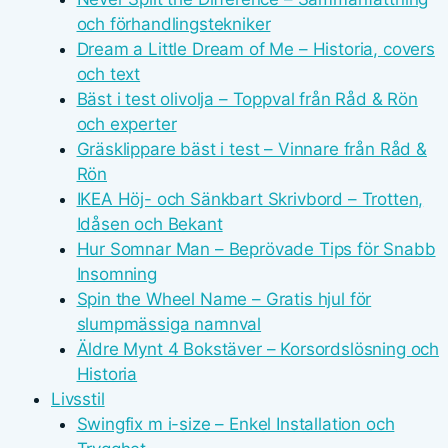
och förhandlingstekniker
Dream a Little Dream of Me – Historia, covers
och text
Bäst i test olivolja – Toppval från Råd & Rön
och experter
Gräsklippare bäst i test – Vinnare från Råd &
Rön
IKEA Höj- och Sänkbart Skrivbord – Trotten,
Idåsen och Bekant
Hur Somnar Man – Beprövade Tips för Snabb
Insomning
Spin the Wheel Name – Gratis hjul för
slumpmässiga namnval
Äldre Mynt 4 Bokstäver – Korsordslösning och
Historia
Livsstil
Swingfix m i-size – Enkel Installation och