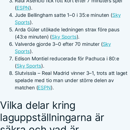
Raúl Asencio fick rött kort efter 7 minuters spel
(
ESPN
).
Jude Bellingham satte 1–0 i 35:e minuten (
Sky
Sports
).
Arda Güler utökade ledningen strax före paus
(43:e minuten) (
Sky Sports
).
Valverde gjorde 3–0 efter 70 minuter (
Sky
Sports
).
Edison Montiel reducerade för Pachuca i 80:e
(
Sky Sports
).
Slutvissla – Real Madrid vinner 3–1, trots att laget
spelade med tio man under större delen av
matchen (
ESPN
).
Vilka delar kring
laguppställningarna är
säkra och vad är