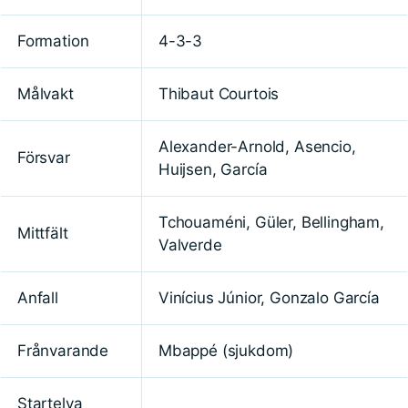
Formation
4-3-3
Målvakt
Thibaut Courtois
Alexander-Arnold, Asencio,
Försvar
Huijsen, García
Tchouaméni, Güler, Bellingham,
Mittfält
Valverde
Anfall
Vinícius Júnior, Gonzalo García
Frånvarande
Mbappé (sjukdom)
Startelva