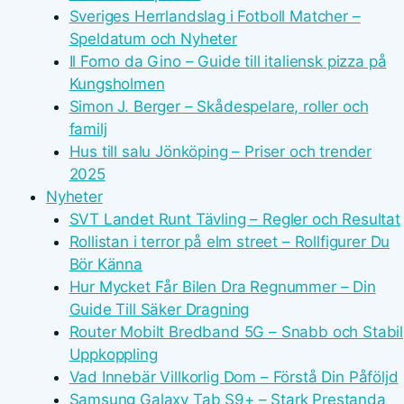
Sveriges Herrlandslag i Fotboll Matcher –
Speldatum och Nyheter
Il Forno da Gino – Guide till italiensk pizza på
Kungsholmen
Simon J. Berger – Skådespelare, roller och
familj
Hus till salu Jönköping – Priser och trender
2025
Nyheter
SVT Landet Runt Tävling – Regler och Resultat
Rollistan i terror på elm street – Rollfigurer Du
Bör Känna
Hur Mycket Får Bilen Dra Regnummer – Din
Guide Till Säker Dragning
Router Mobilt Bredband 5G – Snabb och Stabil
Uppkoppling
Vad Innebär Villkorlig Dom – Förstå Din Påföljd
Samsung Galaxy Tab S9+ – Stark Prestanda