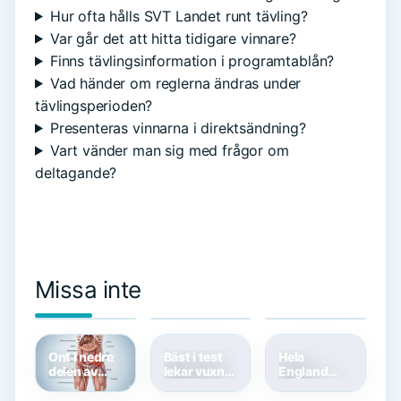
Hur ofta hålls SVT Landet runt tävling?
Var går det att hitta tidigare vinnare?
Finns tävlingsinformation i programtablån?
Vad händer om reglerna ändras under
tävlingsperioden?
Presenteras vinnarna i direktsändning?
Vart vänder man sig med frågor om
deltagande?
Missa inte
När
The Last
Stand by Me
försvinner
King of
Song –
biverkningar
Scotland –
Historia och
av kortison?
Sann
Kulturellt
– Tidslinje
historia
Arv
och råd
eller
Ont i nedre
Bäst i test
Hela
fiktion?
delen av
lekar vuxna
England
magen och
– Bästa
bakar
ljumskarna
bordslekarna
programledare