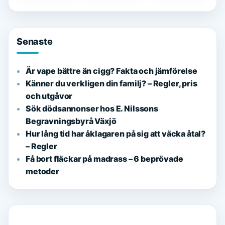
– Rätt Vård
för
– från start
vuxenfester
till idag
Senaste
Är vape bättre än cigg? Fakta och jämförelse
Känner du verkligen din familj? – Regler, pris
och utgåvor
Sök dödsannonser hos E. Nilssons
Begravningsbyrå Växjö
Hur lång tid har åklagaren på sig att väcka åtal?
– Regler
Få bort fläckar på madrass – 6 beprövade
metoder