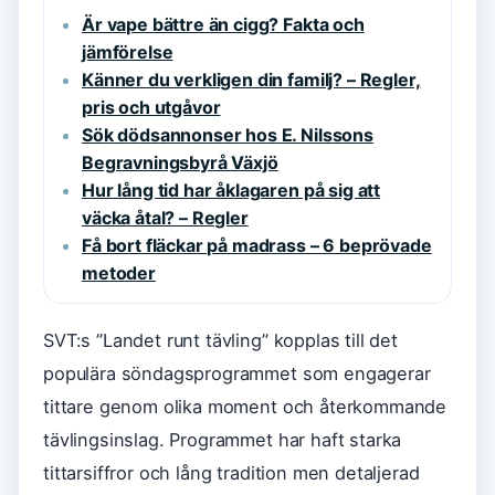
Är vape bättre än cigg? Fakta och
jämförelse
Känner du verkligen din familj? – Regler,
pris och utgåvor
Sök dödsannonser hos E. Nilssons
Begravningsbyrå Växjö
Hur lång tid har åklagaren på sig att
väcka åtal? – Regler
Få bort fläckar på madrass – 6 beprövade
metoder
SVT:s ”Landet runt tävling” kopplas till det
populära söndagsprogrammet som engagerar
tittare genom olika moment och återkommande
tävlingsinslag. Programmet har haft starka
tittarsiffror och lång tradition men detaljerad