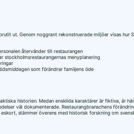
brutit ut. Genom noggrant rekonstruerade miljöer visas hur 
rsonalen återvänder till restaurangen
r stockholmsrestaurangernas menyplanering
ringar
gtidsmiddagen som förändrar familjens öde
faktiska historien. Medan enskilda karaktärer är fiktiva, är hä
edelser väl dokumenterade. Restaurangbranschens förändrin
 eskort, stämmer överens med historisk forskning om svens