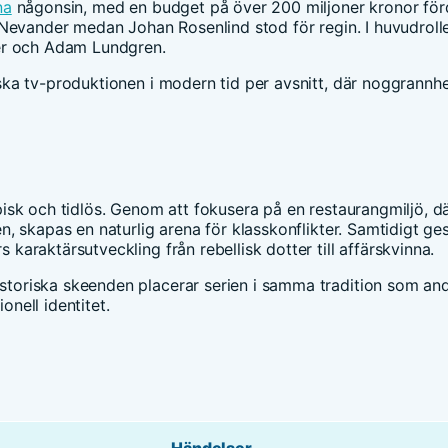
na
någonsin, med en budget på över 200 miljoner kronor för
 Nevander medan Johan Rosenlind stod för regin. I huvudroll
ter och Adam Lundgren.
ka tv-produktionen i modern tid per avsnitt, där noggrannhe
isk och tidlös. Genom att fokusera på en restaurangmiljö, d
 skapas en naturlig arena för klasskonflikter. Samtidigt ges
araktärsutveckling från rebellisk dotter till affärskvinna.
toriska skeenden placerar serien i samma tradition som an
onell identitet.
Händelser