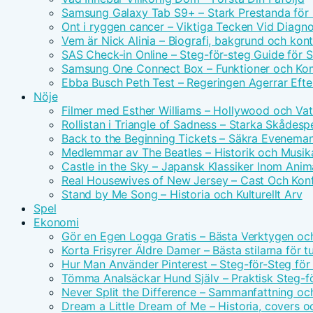
Samsung Galaxy Tab S9+ – Stark Prestanda för 
Ont i ryggen cancer – Viktiga Tecken Vid Diagn
Vem är Nick Alinia – Biografi, bakgrund och kon
SAS Check-in Online – Steg-för-steg Guide för 
Samsung One Connect Box – Funktioner och Kom
Ebba Busch Peth Test – Regeringen Agerrar Efter
Nöje
Filmer med Esther Williams – Hollywood och Vat
Rollistan i Triangle of Sadness – Starka Skådesp
Back to the Beginning Tickets – Säkra Evenema
Medlemmar av The Beatles – Historik och Musika
Castle in the Sky – Japansk Klassiker Inom Anim
Real Housewives of New Jersey – Cast Och Konf
Stand by Me Song – Historia och Kulturellt Arv
Spel
Ekonomi
Gör en Egen Logga Gratis – Bästa Verktygen oc
Korta Frisyrer Äldre Damer – Bästa stilarna för 
Hur Man Använder Pinterest – Steg-för-Steg för
Tömma Analsäckar Hund Själv – Praktisk Steg-f
Never Split the Difference – Sammanfattning oc
Dream a Little Dream of Me – Historia, covers o