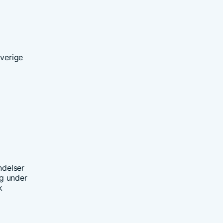
Sverige
ndelser
g under
k