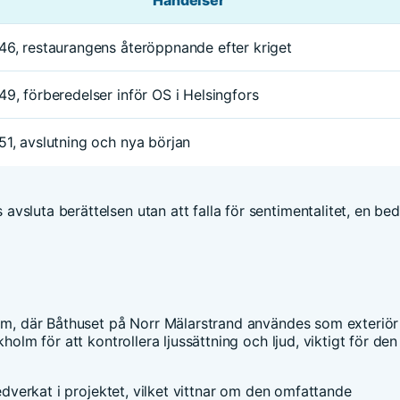
46, restaurangens återöppnande efter kriget
9, förberedelser inför OS i Helsingfors
1, avslutning och nya början
vsluta berättelsen utan att falla för sentimentalitet, en bedr
olm, där Båthuset på Norr Mälarstrand användes som exteriör
holm för att kontrollera ljussättning och ljud, viktigt för den
verkat i projektet, vilket vittnar om den omfattande