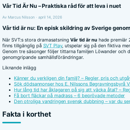
Vår Tid Är Nu – Praktiska råd för att leva i nuet
Av Marcus Nilsson · april 14, 2026
Vår tid är nu: En episk skildring av Sverige gen
När SVT:s stora dramasatsning
Vår tid är nu
hade premiär 2
finns tillgänglig på
SVT Play
, utspelar sig på den fiktiva m
Genom tre säsonger följer tittarna familjen Löwander och d
genomgripande samhällsförändringar.
Liknande inlägg
Känner du verkligen din familj? – Regler, pris och utgå
Sök dödsannonser hos E. Nilssons Begravningsbyrå V
Hur lång tid har åklagaren på sig att väcka åtal? – Reg
Få bort fläckar på madrass – 6 beprövade metoder
Den otroliga vandringen svensk dubbning – var du ser
Fakta i korthet