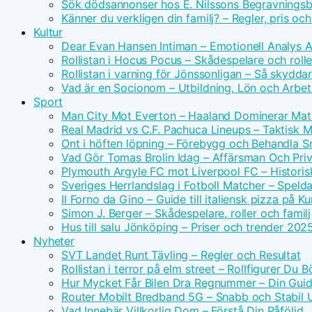
Sök dödsannonser hos E. Nilssons Begravningsb
Känner du verkligen din familj? – Regler, pris oc
Kultur
Dear Evan Hansen Intiman – Emotionell Analys 
Rollistan i Hocus Pocus – Skådespelare och rolle
Rollistan i varning för Jönssonligan – Så skydda
Vad är en Socionom – Utbildning, Lön och Arbe
Sport
Man City Mot Everton – Haaland Dominerar Ma
Real Madrid vs C.F. Pachuca Lineups – Taktisk 
Ont i höften löpning – Förebygg och Behandla 
Vad Gör Tomas Brolin Idag – Affärsman Och Priv
Plymouth Argyle FC mot Liverpool FC – Historis
Sveriges Herrlandslag i Fotboll Matcher – Spel
Il Forno da Gino – Guide till italiensk pizza på 
Simon J. Berger – Skådespelare, roller och familj
Hus till salu Jönköping – Priser och trender 202
Nyheter
SVT Landet Runt Tävling – Regler och Resultat
Rollistan i terror på elm street – Rollfigurer Du 
Hur Mycket Får Bilen Dra Regnummer – Din Guide
Router Mobilt Bredband 5G – Snabb och Stabil
Vad Innebär Villkorlig Dom – Förstå Din Påföljd