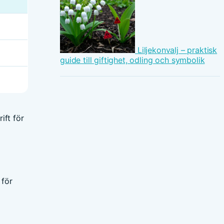
Liljekonvalj – praktisk
guide till giftighet, odling och symbolik
ift för
 för