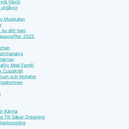
yrå Växjö
h utgåvor
Av Musikalen
r
r du ditt hem
tsuppgifter 2025
tchen
Matchanalys
Smärtan
atliv Med Familj
k Cupskräll
datum och Nyheter
Kungsholmen
5
Bör Känna
 Till Säker Dragning
 Uppkoppling