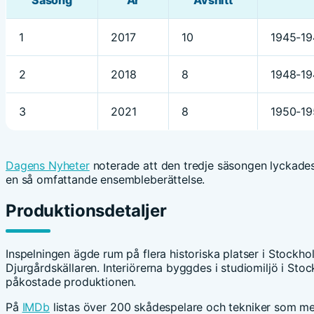
1
2017
10
1945-19
2
2018
8
1948-194
3
2021
8
1950-195
Dagens Nyheter
noterade att den tredje säsongen lyckades a
en så omfattande ensembleberättelse.
Produktionsdetaljer
Inspelningen ägde rum på flera historiska platser i Stockh
Djurgårdskällaren. Interiörerna byggdes i studiomiljö i Stock
påkostade produktionen.
På
IMDb
listas över 200 skådespelare och tekniker som med