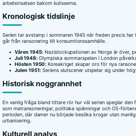
arbetsinsatsen bakom kulisserna.
Kronologisk tidslinje
Serien tar avstamp i sommaren 1945 när freden precis har 
går från ransonering till konsumtionssamhälle.
Våren 1945:
Nazistockupationen av Norge är över, pe
Juli 1948:
Olympiska sommarspelen i London påverka
Hösten 1950:
Koreakriget skapar oro för nya ransone
Julen 1951:
Seriens slutscener utspelar sig under hö
Historisk noggrannhet
En vanlig fråga bland tittare rör hur väl serien speglar den 
som matransoneringar, politiska spänningar och OS-förber
perioden, där damer nu började besöka krogar utan manlig
urbanisering.
Kulturell analys