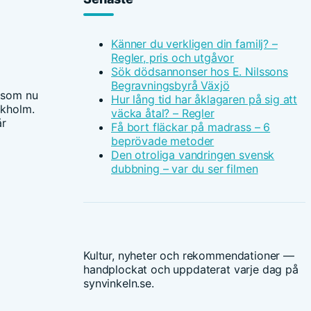
Känner du verkligen din familj? –
Regler, pris och utgåvor
Sök dödsannonser hos E. Nilssons
Begravningsbyrå Växjö
 som nu
Hur lång tid har åklagaren på sig att
ckholm.
väcka åtal? – Regler
år
Få bort fläckar på madrass – 6
beprövade metoder
Den otroliga vandringen svensk
dubbning – var du ser filmen
Kultur, nyheter och rekommendationer —
handplockat och uppdaterat varje dag på
synvinkeln.se.