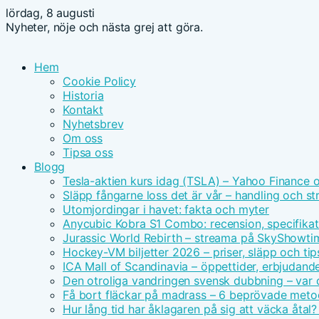
lördag, 8 augusti
Nyheter, nöje och nästa grej att göra.
Hem
Cookie Policy
Historia
Kontakt
Nyhetsbrev
Om oss
Tipsa oss
Blogg
Tesla-aktien kurs idag (TSLA) – Yahoo Finance 
Släpp fångarne loss det är vår – handling och s
Utomjordingar i havet: fakta och myter
Anycubic Kobra S1 Combo: recension, specifikat
Jurassic World Rebirth – streama på SkyShowt
Hockey-VM biljetter 2026 – priser, släpp och tip
ICA Mall of Scandinavia – öppettider, erbjudand
Den otroliga vandringen svensk dubbning – var d
Få bort fläckar på madrass – 6 beprövade meto
Hur lång tid har åklagaren på sig att väcka åtal?