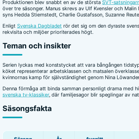
Produktionen blev snabbt en av de största
SVT-satsningar
över tre säsonger. Manus skrevs av Ulf Kvensler och Malin
syns Hedda Stiernstedt, Charlie Gustafsson, Suzanne Reu
Enligt
Svenska Dagbladet
rör det sig om den dyraste svens
rekvisita och miljöer prioriterades högt.
Teman och insikter
Serien lyckas med konststycket att vara bångången tidstyp
köket representerar arbetsklassen och matsalen överklassen,
kvinnornas kamp för självständighet genom Nina Löwanders k
Denna förmåga att binda samman personligt drama med his
svenska tv-klassiker
, där familjesagor blir speglingar av nati
Säsongsfakta
Säsong
År
Avsnitt