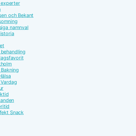
 experter
n
åsen och Bekant
nsomning
siga namnval
istoria
et
 behandling
dagsfavorit
kholm
t Bakning
Hälsa
m Vardag
ur
ktid
åtanden
ritid
fekt Snack