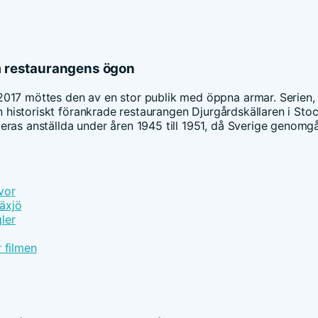
om restaurangens ögon
017 möttes den av en stor publik med öppna armar. Serien,
en historiskt förankrade restaurangen Djurgårdskällaren i Sto
eras anställda under åren 1945 till 1951, då Sverige genomg
vor
äxjö
ler
 filmen