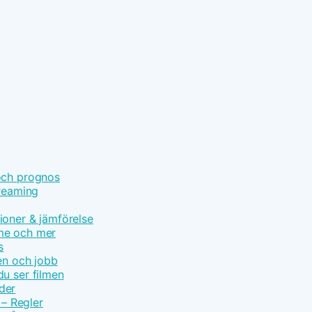
och prognos
treaming
ioner & jämförelse
ime och mer
s
en och jobb
u ser filmen
der
 – Regler