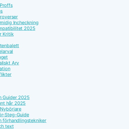
Proffs
os
troverser
Smidig Incheckning
patibilitet 2025
 Kritik
tenbalett
elarval
nget
liskt Arv
ation
likter
h Guider 2025
tunt hår 2025
 Nybörjare
ör-Steg-Guide
h förhandlingstekniker
ch text