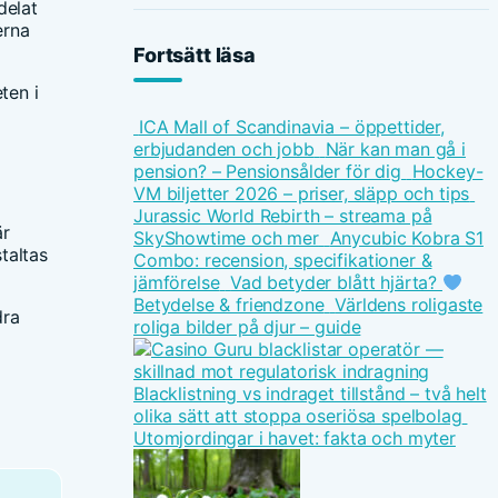
delat
erna
Fortsätt läsa
ten i
ICA Mall of Scandinavia – öppettider,
erbjudanden och jobb
När kan man gå i
pension? – Pensionsålder för dig
Hockey-
VM biljetter 2026 – priser, släpp och tips
Jurassic World Rebirth – streama på
är
SkyShowtime och mer
Anycubic Kobra S1
taltas
Combo: recension, specifikationer &
jämförelse
Vad betyder blått hjärta?
Betydelse & friendzone
Världens roligaste
dra
roliga bilder på djur – guide
Blacklistning vs indraget tillstånd – två helt
olika sätt att stoppa oseriösa spelbolag
Utomjordingar i havet: fakta och myter