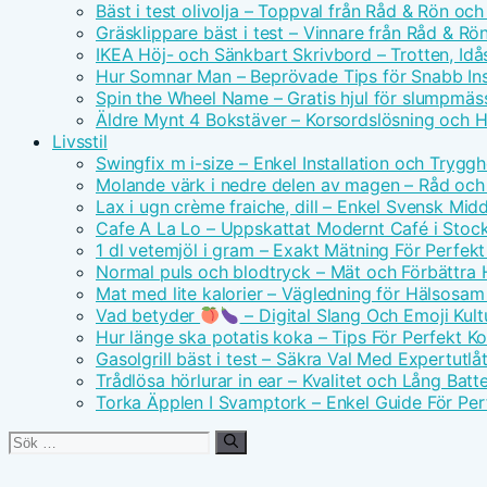
Bäst i test olivolja – Toppval från Råd & Rön och
Gräsklippare bäst i test – Vinnare från Råd & Rö
IKEA Höj- och Sänkbart Skrivbord – Trotten, Id
Hur Somnar Man – Beprövade Tips för Snabb I
Spin the Wheel Name – Gratis hjul för slumpmäs
Äldre Mynt 4 Bokstäver – Korsordslösning och H
Livsstil
Swingfix m i-size – Enkel Installation och Tryggh
Molande värk i nedre delen av magen – Råd och
Lax i ugn crème fraiche, dill – Enkel Svensk Mid
Cafe A La Lo – Uppskattat Modernt Café i Stoc
1 dl vetemjöl i gram – Exakt Mätning För Perfek
Normal puls och blodtryck – Mät och Förbättra 
Mat med lite kalorier – Vägledning för Hälsosa
Vad betyder
– Digital Slang Och Emoji Kult
Hur länge ska potatis koka – Tips För Perfekt Ko
Gasolgrill bäst i test – Säkra Val Med Expertutl
Trådlösa hörlurar in ear – Kvalitet och Lång Batte
Torka Äpplen I Svamptork – Enkel Guide För Per
Sök
efter: