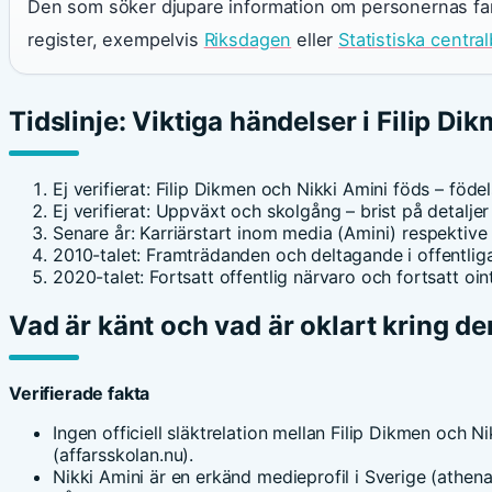
Den som söker djupare information om personernas famil
register, exempelvis
Riksdagen
eller
Statistiska centra
Tidslinje: Viktiga händelser i Filip D
Ej verifierat
: Filip Dikmen och Nikki Amini föds – födels
Ej verifierat
: Uppväxt och skolgång – brist på detaljer
Senare år
: Karriärstart inom media (Amini) respektive
2010-talet
: Framträdanden och deltagande i offentliga
2020-talet
: Fortsatt offentlig närvaro och fortsatt oi
Vad är känt och vad är oklart kring d
Verifierade fakta
Ingen officiell släktrelation mellan Filip Dikmen och N
(affarsskolan.nu).
Nikki Amini är en erkänd medieprofil i Sverige (athena