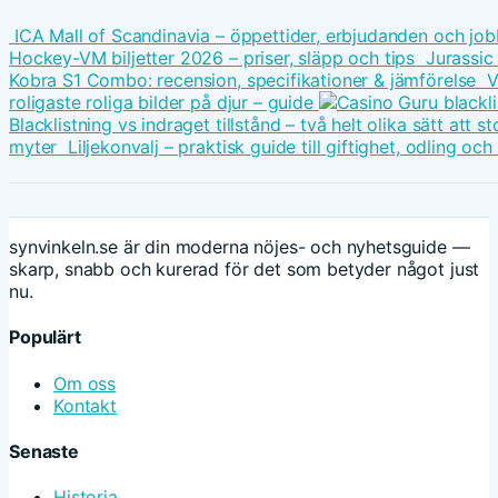
ICA Mall of Scandinavia – öppettider, erbjudanden och job
Hockey-VM biljetter 2026 – priser, släpp och tips
Jurassic
Kobra S1 Combo: recension, specifikationer & jämförelse
V
roligaste roliga bilder på djur – guide
Blacklistning vs indraget tillstånd – två helt olika sätt att
myter
Liljekonvalj – praktisk guide till giftighet, odling oc
synvinkeln.se är din moderna nöjes- och nyhetsguide —
skarp, snabb och kurerad för det som betyder något just
nu.
Populärt
Om oss
Kontakt
Senaste
Historia