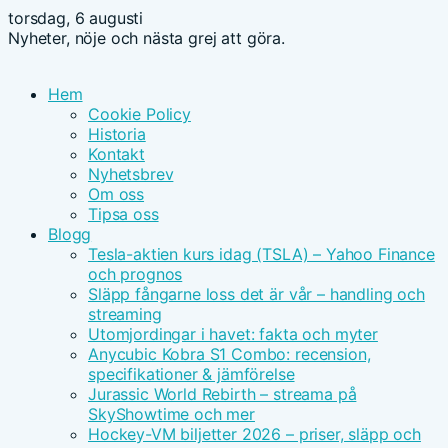
torsdag, 6 augusti
Nyheter, nöje och nästa grej att göra.
Hem
Cookie Policy
Historia
Kontakt
Nyhetsbrev
Om oss
Tipsa oss
Blogg
Tesla-aktien kurs idag (TSLA) – Yahoo Finance
och prognos
Släpp fångarne loss det är vår – handling och
streaming
Utomjordingar i havet: fakta och myter
Anycubic Kobra S1 Combo: recension,
specifikationer & jämförelse
Jurassic World Rebirth – streama på
SkyShowtime och mer
Hockey-VM biljetter 2026 – priser, släpp och