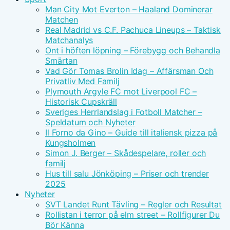
Man City Mot Everton – Haaland Dominerar
Matchen
Real Madrid vs C.F. Pachuca Lineups – Taktisk
Matchanalys
Ont i höften löpning – Förebygg och Behandla
Smärtan
Vad Gör Tomas Brolin Idag – Affärsman Och
Privatliv Med Familj
Plymouth Argyle FC mot Liverpool FC –
Historisk Cupskräll
Sveriges Herrlandslag i Fotboll Matcher –
Speldatum och Nyheter
Il Forno da Gino – Guide till italiensk pizza på
Kungsholmen
Simon J. Berger – Skådespelare, roller och
familj
Hus till salu Jönköping – Priser och trender
2025
Nyheter
SVT Landet Runt Tävling – Regler och Resultat
Rollistan i terror på elm street – Rollfigurer Du
Bör Känna