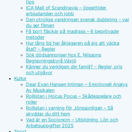
tips
ICA Mall of Scandinavia – öppettider,
erbjudanden och jobb
Den otroliga vandringen svensk dubbning – var
du ser filmen
Få bort fläckar på madrass – 6 beprövade
metoder
Hur lång tid har åklagaren på sig att väcka
åtal? – Regler
Sök dödsannonser hos E. Nilssons
Begravningsbyrå Växjö
Känner du verkligen din familj? – Regler, pris
och utgåvor
Kultur
Dear Evan Hansen Intiman – Emotionell Analys
Av Musikalen
Rollistan i Hocus Pocus – Skådespelare och
roller
Rollistan i varning för Jönssonligan – Så
skyddar du ditt hem
Vad är en Socionom – Utbildning, Lön och
Arbetsuppgifter 2025
Sport