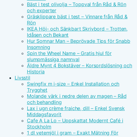
Bäst i test olivolja – Toppval från Råd & Rön
och experter
Gräsklippare bäst i test – Vinnare från Råd &
Rön
IKEA Höj- och Sänkbart Skrivbord – Trotten,
Idåsen och Bekant
Hur Somnar Man – Beprövade Tips för Snabb
Insomning
Spin the Wheel Name – Gratis hjul för
slumpmässiga namnval
Äldre Mynt 4 Bokstäver – Korsordslösning och
Historia
Livsstil
Swingfix m i-size – Enkel Installation och
Trygghet
Molande värk i nedre delen av magen – Råd
och behandling
Lax i ugn crème fraiche, dill – Enkel Svensk
Middagsfavorit
Cafe A La Lo – Uppskattat Modernt Café i
Stockholm
1 dl vetemjöl i gram – Exakt Mätning För