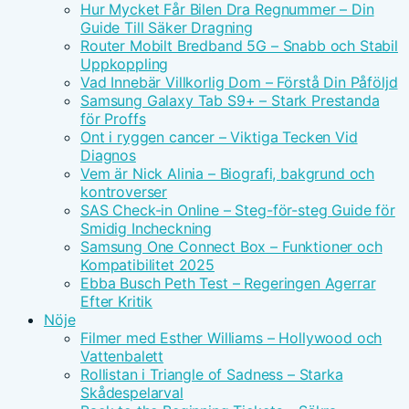
Hur Mycket Får Bilen Dra Regnummer – Din
Guide Till Säker Dragning
Router Mobilt Bredband 5G – Snabb och Stabil
Uppkoppling
Vad Innebär Villkorlig Dom – Förstå Din Påföljd
Samsung Galaxy Tab S9+ – Stark Prestanda
för Proffs
Ont i ryggen cancer – Viktiga Tecken Vid
Diagnos
Vem är Nick Alinia – Biografi, bakgrund och
kontroverser
SAS Check-in Online – Steg-för-steg Guide för
Smidig Incheckning
Samsung One Connect Box – Funktioner och
Kompatibilitet 2025
Ebba Busch Peth Test – Regeringen Agerrar
Efter Kritik
Nöje
Filmer med Esther Williams – Hollywood och
Vattenbalett
Rollistan i Triangle of Sadness – Starka
Skådespelarval