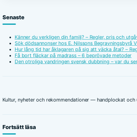
Senaste
Känner du verkligen din familj? – Regler, pris och utgå
Sök dödsannonser hos E. Nilssons Begravningsbyrå V
Hur lång tid har åklagaren på sig att väcka åtal? – Reg
Få bort fläckar på madrass – 6 beprövade metoder
Den otroliga vandringen svensk dubbning – var du ser
Kultur, nyheter och rekommendationer — handplockat och u
Fortsätt läsa