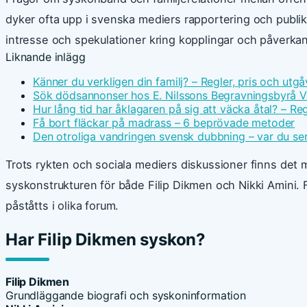
dyker ofta upp i svenska mediers rapportering och publ
intresse och spekulationer kring kopplingar och påverkan
Liknande inlägg
Känner du verkligen din familj? – Regler, pris och utgå
Sök dödsannonser hos E. Nilssons Begravningsbyrå V
Hur lång tid har åklagaren på sig att väcka åtal? – Reg
Få bort fläckar på madrass – 6 beprövade metoder
Den otroliga vandringen svensk dubbning – var du ser
Trots rykten och sociala mediers diskussioner finns det
syskonstrukturen för både Filip Dikmen och Nikki Amini. Få
påståtts i olika forum.
Har Filip Dikmen syskon?
Filip Dikmen
Grundläggande biografi och syskoninformation