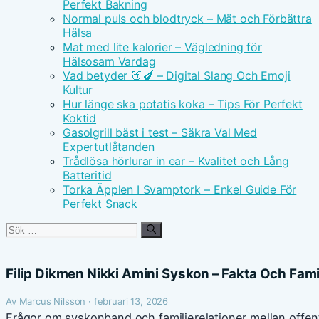
Perfekt Bakning
Normal puls och blodtryck – Mät och Förbättra
Hälsa
Mat med lite kalorier – Vägledning för
Hälsosam Vardag
Vad betyder 🍑🍆 – Digital Slang Och Emoji
Kultur
Hur länge ska potatis koka – Tips För Perfekt
Koktid
Gasolgrill bäst i test – Säkra Val Med
Expertutlåtanden
Trådlösa hörlurar in ear – Kvalitet och Lång
Batteritid
Torka Äpplen I Svamptork – Enkel Guide För
Perfekt Snack
Sök
efter:
Filip Dikmen Nikki Amini Syskon – Fakta Och Fam
Av Marcus Nilsson · februari 13, 2026
Frågor om syskonband och familjerelationer mellan offen