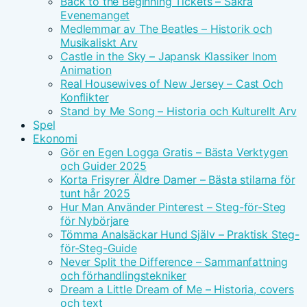
Back to the Beginning Tickets – Säkra
Evenemanget
Medlemmar av The Beatles – Historik och
Musikaliskt Arv
Castle in the Sky – Japansk Klassiker Inom
Animation
Real Housewives of New Jersey – Cast Och
Konflikter
Stand by Me Song – Historia och Kulturellt Arv
Spel
Ekonomi
Gör en Egen Logga Gratis – Bästa Verktygen
och Guider 2025
Korta Frisyrer Äldre Damer – Bästa stilarna för
tunt hår 2025
Hur Man Använder Pinterest – Steg-för-Steg
för Nybörjare
Tömma Analsäckar Hund Själv – Praktisk Steg-
för-Steg-Guide
Never Split the Difference – Sammanfattning
och förhandlingstekniker
Dream a Little Dream of Me – Historia, covers
och text