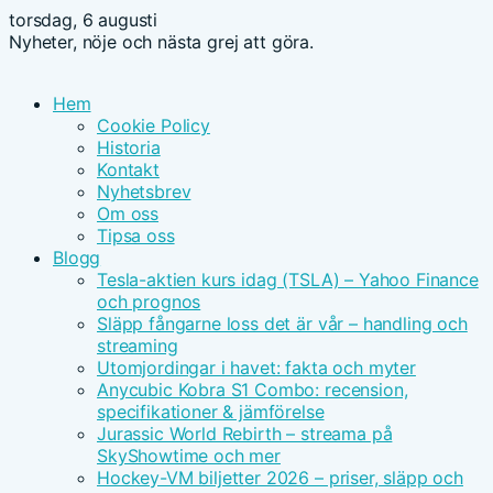
torsdag, 6 augusti
Nyheter, nöje och nästa grej att göra.
Hem
Cookie Policy
Historia
Kontakt
Nyhetsbrev
Om oss
Tipsa oss
Blogg
Tesla-aktien kurs idag (TSLA) – Yahoo Finance
och prognos
Släpp fångarne loss det är vår – handling och
streaming
Utomjordingar i havet: fakta och myter
Anycubic Kobra S1 Combo: recension,
specifikationer & jämförelse
Jurassic World Rebirth – streama på
SkyShowtime och mer
Hockey-VM biljetter 2026 – priser, släpp och