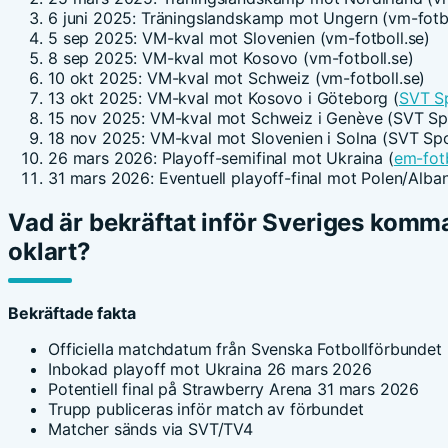
6 juni 2025: Träningslandskamp mot Ungern (vm-fotbo
5 sep 2025: VM-kval mot Slovenien (vm-fotboll.se)
8 sep 2025: VM-kval mot Kosovo (vm-fotboll.se)
10 okt 2025: VM-kval mot Schweiz (vm-fotboll.se)
13 okt 2025: VM-kval mot Kosovo i Göteborg (
SVT S
15 nov 2025: VM-kval mot Schweiz i Genève (SVT Sp
18 nov 2025: VM-kval mot Slovenien i Solna (SVT Spo
26 mars 2026: Playoff-semifinal mot Ukraina (
em-fotb
31 mars 2026: Eventuell playoff-final mot Polen/Alban
Vad är bekräftat inför Sveriges komm
oklart?
Bekräftade fakta
Officiella matchdatum från Svenska Fotbollförbundet
Inbokad playoff mot Ukraina 26 mars 2026
Potentiell final på Strawberry Arena 31 mars 2026
Trupp publiceras inför match av förbundet
Matcher sänds via SVT/TV4