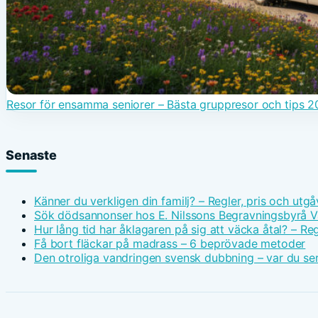
Resor för ensamma seniorer – Bästa gruppresor och tips 
Senaste
Känner du verkligen din familj? – Regler, pris och utgå
Sök dödsannonser hos E. Nilssons Begravningsbyrå V
Hur lång tid har åklagaren på sig att väcka åtal? – Reg
Få bort fläckar på madrass – 6 beprövade metoder
Den otroliga vandringen svensk dubbning – var du ser