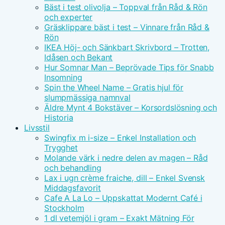
Bäst i test olivolja – Toppval från Råd & Rön
och experter
Gräsklippare bäst i test – Vinnare från Råd &
Rön
IKEA Höj- och Sänkbart Skrivbord – Trotten,
Idåsen och Bekant
Hur Somnar Man – Beprövade Tips för Snabb
Insomning
Spin the Wheel Name – Gratis hjul för
slumpmässiga namnval
Äldre Mynt 4 Bokstäver – Korsordslösning och
Historia
Livsstil
Swingfix m i-size – Enkel Installation och
Trygghet
Molande värk i nedre delen av magen – Råd
och behandling
Lax i ugn crème fraiche, dill – Enkel Svensk
Middagsfavorit
Cafe A La Lo – Uppskattat Modernt Café i
Stockholm
1 dl vetemjöl i gram – Exakt Mätning För