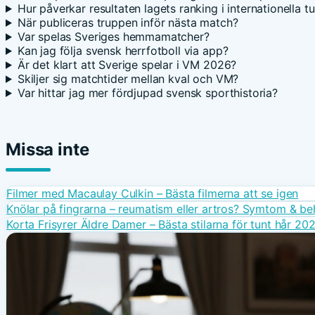
Hur påverkar resultaten lagets ranking i internationella t
När publiceras truppen inför nästa match?
Var spelas Sveriges hemmamatcher?
Kan jag följa svensk herrfotboll via app?
Är det klart att Sverige spelar i VM 2026?
Skiljer sig matchtider mellan kval och VM?
Var hittar jag mer fördjupad svensk sporthistoria?
Missa inte
Filmer med Macaulay Culkin – Bästa filmerna att se igen
Knölar på fingrarna – reumatism eller artros? Symtom & be
Korta Frisyrer Äldre Damer – Bästa stilarna för tunt hår 20