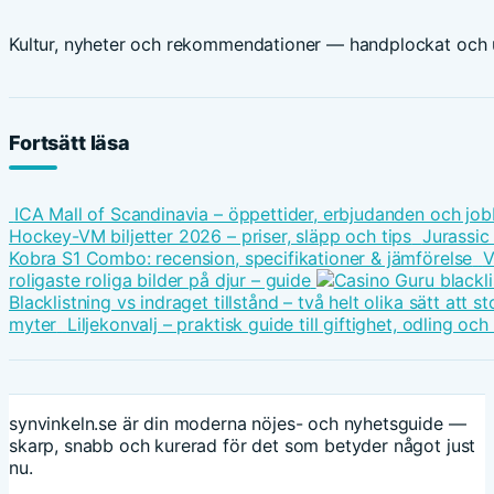
Kultur, nyheter och rekommendationer — handplockat och u
Fortsätt läsa
ICA Mall of Scandinavia – öppettider, erbjudanden och job
Hockey-VM biljetter 2026 – priser, släpp och tips
Jurassic
Kobra S1 Combo: recension, specifikationer & jämförelse
V
roligaste roliga bilder på djur – guide
Blacklistning vs indraget tillstånd – två helt olika sätt att
myter
Liljekonvalj – praktisk guide till giftighet, odling oc
synvinkeln.se är din moderna nöjes- och nyhetsguide —
skarp, snabb och kurerad för det som betyder något just
nu.