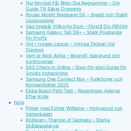
Hur Mycket Får Bilen Dra Regnummer – Din
Guide Till Säker Dragning
Router Mobilt Bredband 5G – Snabb och Stabil
Uppkoppling
Vad Innebär Villkorlig Dom – Förstå Din Påföljd
Samsung Galaxy Tab S9+ – Stark Prestanda
för Proffs
Ont i ryggen cancer – Viktiga Tecken Vid
Diagnos
Vem är Nick Alinia – Biografi, bakgrund och
kontroverser
SAS Check-in Online – Steg-för-steg Guide för
Smidig Incheckning
Samsung One Connect Box – Funktioner och
Kompatibilitet 2025
Ebba Busch Peth Test – Regeringen Agerrar
Efter Kritik
Nöje
Filmer med Esther Williams – Hollywood och
Vattenbalett
Rollistan i Triangle of Sadness – Starka
Skådespelarval