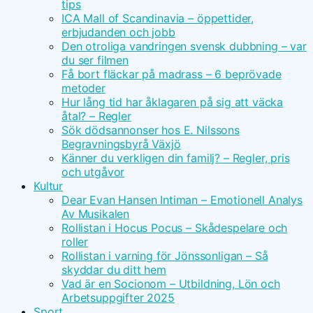
tips
ICA Mall of Scandinavia – öppettider,
erbjudanden och jobb
Den otroliga vandringen svensk dubbning – var
du ser filmen
Få bort fläckar på madrass – 6 beprövade
metoder
Hur lång tid har åklagaren på sig att väcka
åtal? – Regler
Sök dödsannonser hos E. Nilssons
Begravningsbyrå Växjö
Känner du verkligen din familj? – Regler, pris
och utgåvor
Kultur
Dear Evan Hansen Intiman – Emotionell Analys
Av Musikalen
Rollistan i Hocus Pocus – Skådespelare och
roller
Rollistan i varning för Jönssonligan – Så
skyddar du ditt hem
Vad är en Socionom – Utbildning, Lön och
Arbetsuppgifter 2025
Sport