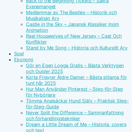
Back to the Beginning Tickets – Säkra
Evenemanget
Medlemmar av The Beatles – Historik och
Musikaliskt Arv
Castle in the Sky – Japansk Klassiker Inom
Animation
Real Housewives of New Jersey – Cast Och
Konflikter
Stand by Me Song – Historia och Kulturellt Arv
Spel
Ekonomi
Gör en Egen Logga Gratis – Bästa Verktygen
och Guider 2025
Korta Frisyrer Äldre Damer – Bästa stilarna för
tunt hår 2025
Hur Man Använder Pinterest – Steg-för-Steg
för Nybörjare
Tömma Analsäckar Hund Själv – Praktisk Steg-
för-Steg-Guide
Never Split the Difference – Sammanfattning
och förhandlingstekniker
Dream a Little Dream of Me – Historia, covers
och text