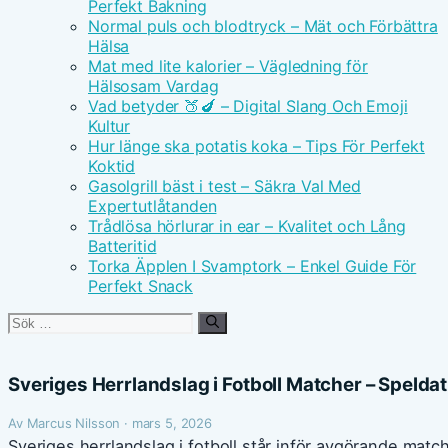
Perfekt Bakning
Normal puls och blodtryck – Mät och Förbättra
Hälsa
Mat med lite kalorier – Vägledning för
Hälsosam Vardag
Vad betyder 🍑🍆 – Digital Slang Och Emoji
Kultur
Hur länge ska potatis koka – Tips För Perfekt
Koktid
Gasolgrill bäst i test – Säkra Val Med
Expertutlåtanden
Trådlösa hörlurar in ear – Kvalitet och Lång
Batteritid
Torka Äpplen I Svamptork – Enkel Guide För
Perfekt Snack
Sök
efter:
Sveriges Herrlandslag i Fotboll Matcher – Speld
Av Marcus Nilsson · mars 5, 2026
Sveriges herrlandslag i fotboll står inför avgörande mat