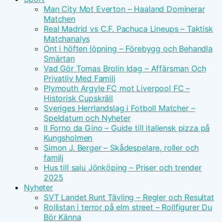
Man City Mot Everton – Haaland Dominerar
Matchen
Real Madrid vs C.F. Pachuca Lineups – Taktisk
Matchanalys
Ont i höften löpning – Förebygg och Behandla
Smärtan
Vad Gör Tomas Brolin Idag – Affärsman Och
Privatliv Med Familj
Plymouth Argyle FC mot Liverpool FC –
Historisk Cupskräll
Sveriges Herrlandslag i Fotboll Matcher –
Speldatum och Nyheter
Il Forno da Gino – Guide till italiensk pizza på
Kungsholmen
Simon J. Berger – Skådespelare, roller och
familj
Hus till salu Jönköping – Priser och trender
2025
Nyheter
SVT Landet Runt Tävling – Regler och Resultat
Rollistan i terror på elm street – Rollfigurer Du
Bör Känna