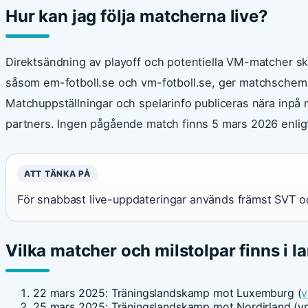
Hur kan jag följa matcherna live?
Direktsändning av playoff och potentiella VM-matcher sker
såsom em-fotboll.se och vm-fotboll.se, ger matchschema,
Matchuppställningar och spelarinfo publiceras nära inpå m
partners. Ingen pågående match finns 5 mars 2026 enlig
ATT TÄNKA PÅ
För snabbast live-uppdateringar används främst SVT 
Vilka matcher och milstolpar finns i 
22 mars 2025: Träningslandskamp mot Luxemburg (
v
25 mars 2025: Träningslandskamp mot Nordirland (vm