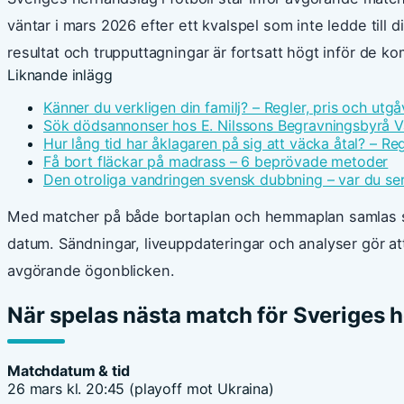
väntar i mars 2026 efter ett kvalspel som inte ledde till 
resultat och trupputtagningar är fortsatt högt inför de
Liknande inlägg
Känner du verkligen din familj? – Regler, pris och utgå
Sök dödsannonser hos E. Nilssons Begravningsbyrå V
Hur lång tid har åklagaren på sig att väcka åtal? – Reg
Få bort fläckar på madrass – 6 beprövade metoder
Den otroliga vandringen svensk dubbning – var du ser
Med matcher på både bortaplan och hemmaplan samlas sup
datum. Sändningar, liveuppdateringar och analyser gör att
avgörande ögonblicken.
När spelas nästa match för Sveriges 
Matchdatum & tid
26 mars kl. 20:45 (playoff mot Ukraina)