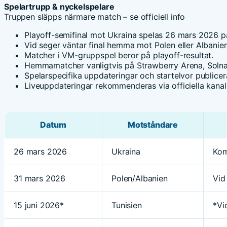
Spelartrupp & nyckelspelare
Truppen släpps närmare match – se officiell info
Playoff-semifinal mot Ukraina spelas 26 mars 2026 på
Vid seger väntar final hemma mot Polen eller Albanie
Matcher i VM-gruppspel beror på playoff-resultat.
Hemmamatcher vanligtvis på Strawberry Arena, Solna
Spelarspecifika uppdateringar och startelvor publice
Liveuppdateringar rekommenderas via officiella kana
Datum
Motståndare
26 mars 2026
Ukraina
Ko
31 mars 2026
Polen/Albanien
Vid
15 juni 2026*
Tunisien
*Vi