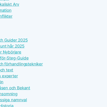
aliskt Arv
mation
flikter
ch Guider 2025
 tunt hår 2025
r Nybörjare
-för-Steg-Guide
ch förhandlingstekniker
ch text
h experter
ön
dåsen och Bekant
Insomning
ässiga namnval
istoria