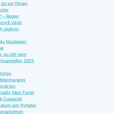
 du ser filmen
oder
? – Regler
sbyrå Växjö
ch utgåvor
 Av Musikalen
er
ar du ditt hem
etsuppgifter 2025
atchen
k Matchanalys
 Smärtan
vatliv Med Familj
k Cupskräll
ldatum och Nyheter
 Kungsholmen