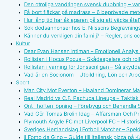
Den otroliga vandringen svensk dubbning – var
Få bort fläckar på madrass – 6 beprövade met
Hur lång tid har åklagaren på sig att väcka åtal
Sök dödsannonser hos E. Nilssons Begravning
Känner du verkligen din familj? – Regler, pris o
Kultur
Dear Evan Hansen Intiman – Emotionell Analys
Rollistan i Hocus Pocus – Skådespelare och roll
Rollistan i varning för Jönssonligan – Så skydd
Vad är en Socionom – Utbildning, Lön och Arb
Sport
Man City Mot Everton – Haaland Dominerar M
Real Madrid vs C.F. Pachuca Lineups – Taktis
Ont i höften löpning – Förebygg och Behandla
Vad Gör Tomas Brolin Idag – Affärsman Och Pri
Plymouth Argyle FC mot Liverpool FC – Historis
Sveriges Herrlandslag i Fotboll Matcher – Spe
Il Forno da Gino – Guide till italiensk pizza på