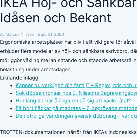
IKEA Höj- och Sänkbart
Idåsen och Bekant
Av Marcus Nilsson · mars 21, 2026
Ergonomiska arbetsplatser har blivit allt viktigare för såv
erbjuder flera modeller av höj- och sänkbara skrivbord, 
möjliggör växling mellan sittande och stående arbetsställn
belastning under arbetsdagen.
Liknande inlägg
Känner du verkligen din familj? – Regler, pris och 
Sök dödsannonser hos E. Nilssons Begravningsby
Hur lång tid har åklagaren på sig att väcka åtal? –
Få bort fläckar på madrass – 6 beprövade metode
Den otroliga vandringen svensk dubbning – var du
TROTTEN-dokumentationen härrör från IKEAs indonesiska m