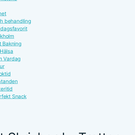
het
ch behandling
ddagsfavorit
ckholm
t Bakning
 Hälsa
am Vardag
ur
oktid
låtanden
eritid
rfekt Snack