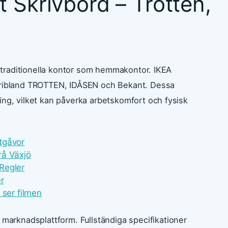
 Skrivbord – Trotten,
äl traditionella kontor som hemmakontor. IKEA
däribland TROTTEN, IDÅSEN och Bekant. Dessa
ing, vilket kan påverka arbetskomfort och fysisk
utgåvor
rå Växjö
 Regler
r
 ser filmen
arknadsplattform. Fullständiga specifikationer