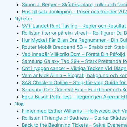
Simon J. Berger – Skådespelare, roller och famil
Hus till salu Jönköping – Priser och trender 20
Nyheter
SVT Landet Runt Tävling – Regler och Resultat
Rollistan i terror på elm street – Rollfigurer Du
Hur Mycket Får Bilen Dra Regnummer – Din Guid
Router Mobilt Bredband 5G – Snabb och Stabi
Vad Innebär Villkorlig Dom – Förstå Din Påföljd
Samsung Galaxy Tab S9+ – Stark Prestanda för
Ont i ryggen cancer – Viktiga Tecken Vid Diag
Vem är Nick Alinia – Biografi, bakgrund och ko
SAS Check-in Online – Steg-för-steg Guide för
Samsung One Connect Box – Funktioner och Ko
Ebba Busch Peth Test – Regeringen Agerrar Efte
Nöje
Filmer med Esther Williams – Hollywood och Va
Rollistan i Triangle of Sadness – Starka Skådes
Back to the Beginning Tickets – Säkra Evenem