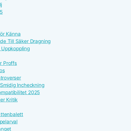
j
25
 Bör Känna
e Till Säker Dragning
l Uppkoppling
 Proffs
nos
ntroverser
 Smidig Incheckning
mpatibilitet 2025
r Kritik
ttenbalett
pelarval
anget