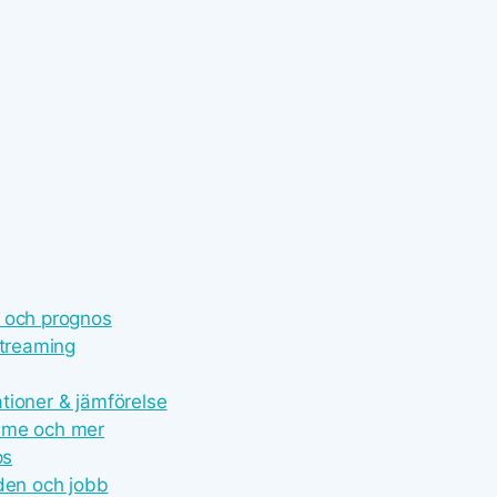
e och prognos
streaming
tioner & jämförelse
time och mer
ps
nden och jobb