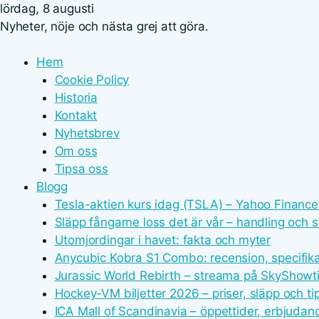
lördag, 8 augusti
Nyheter, nöje och nästa grej att göra.
Hem
Cookie Policy
Historia
Kontakt
Nyhetsbrev
Om oss
Tipsa oss
Blogg
Tesla-aktien kurs idag (TSLA) – Yahoo Financ
Släpp fångarne loss det är vår – handling och 
Utomjordingar i havet: fakta och myter
Anycubic Kobra S1 Combo: recension, specifika
Jurassic World Rebirth – streama på SkyShow
Hockey-VM biljetter 2026 – priser, släpp och ti
ICA Mall of Scandinavia – öppettider, erbjuda