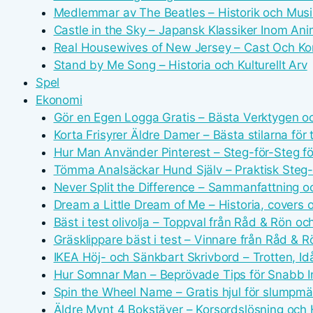
Medlemmar av The Beatles – Historik och Musik
Castle in the Sky – Japansk Klassiker Inom Ani
Real Housewives of New Jersey – Cast Och Kon
Stand by Me Song – Historia och Kulturellt Arv
Spel
Ekonomi
Gör en Egen Logga Gratis – Bästa Verktygen o
Korta Frisyrer Äldre Damer – Bästa stilarna för
Hur Man Använder Pinterest – Steg-för-Steg fö
Tömma Analsäckar Hund Själv – Praktisk Steg
Never Split the Difference – Sammanfattning o
Dream a Little Dream of Me – Historia, covers o
Bäst i test olivolja – Toppval från Råd & Rön oc
Gräsklippare bäst i test – Vinnare från Råd & R
IKEA Höj- och Sänkbart Skrivbord – Trotten, I
Hur Somnar Man – Beprövade Tips för Snabb 
Spin the Wheel Name – Gratis hjul för slumpm
Äldre Mynt 4 Bokstäver – Korsordslösning och H