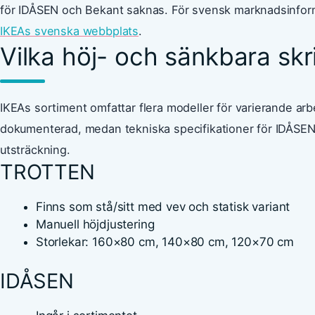
för IDÅSEN och Bekant saknas. För svensk marknadsinformat
IKEAs svenska webbplats
.
Vilka höj- och sänkbara sk
IKEAs sortiment omfattar flera modeller för varierande arb
dokumenterad, medan tekniska specifikationer för IDÅSEN
utsträckning.
TROTTEN
Finns som stå/sitt med vev och statisk variant
Manuell höjdjustering
Storlekar: 160×80 cm, 140×80 cm, 120×70 cm
IDÅSEN