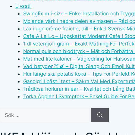
Livsstil
Swingfix m i-size – Enkel Installation och Trygg
Molande värk i nedre delen av magen – Råd o
Lax i ugn crème fraiche, dill – Enkel Svensk Mi
Cafe A La Lo – Uppskattat Modernt Café i Sto
1 dl vetemjöl i gram – Exakt Mätning För Perfek
Normal puls och blodtryck – Mät och Förbättra
Mat med lite kalorier – Vägledning för Hälsos
Vad betyder 🍑🍆 – Digital Slang Och Emoji Kult
Hur länge ska potatis koka – Tips För Perfekt K
Gasolgrill bäst i test – Säkra Val Med Expertut
Trådlösa hörlurar in ear – Kvalitet och Lång Batt
Torka Äpplen I Svamptork – Enkel Guide För Pe
Sök
efter: