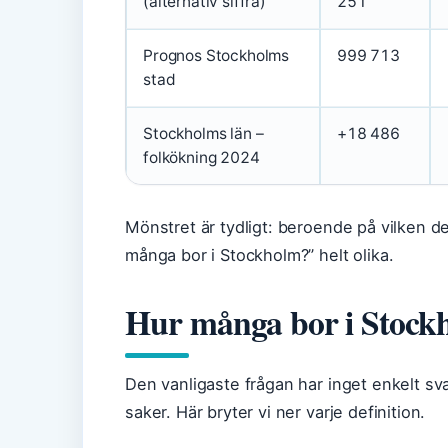
(alternativ siffra)
251
Prognos Stockholms
999 713
stad
Stockholms län –
+18 486
folkökning 2024
Mönstret är tydligt: beroende på vilken def
många bor i Stockholm?” helt olika.
Hur många bor i Stock
Den vanligaste frågan har inget enkelt sv
saker. Här bryter vi ner varje definition.