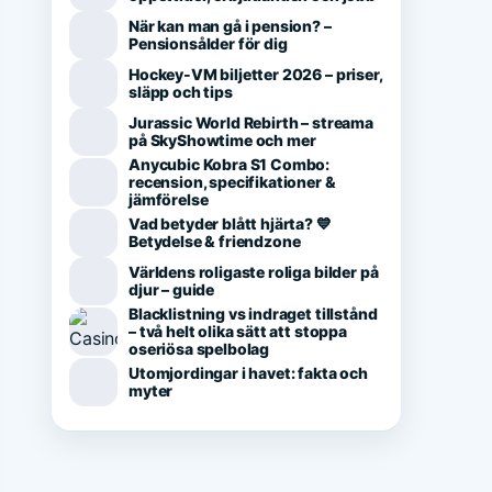
När kan man gå i pension? –
Pensionsålder för dig
Hockey-VM biljetter 2026 – priser,
släpp och tips
Jurassic World Rebirth – streama
på SkyShowtime och mer
Anycubic Kobra S1 Combo:
recension, specifikationer &
jämförelse
Vad betyder blått hjärta? 💙
Betydelse & friendzone
Världens roligaste roliga bilder på
djur – guide
Blacklistning vs indraget tillstånd
– två helt olika sätt att stoppa
oseriösa spelbolag
Utomjordingar i havet: fakta och
myter