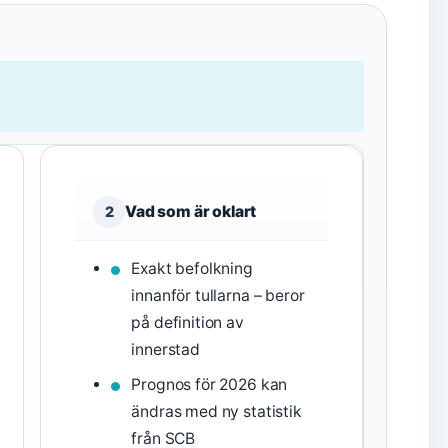
Vad som är oklart
2
Exakt befolkning
innanför tullarna – beror
på definition av
innerstad
Prognos för 2026 kan
ändras med ny statistik
från SCB