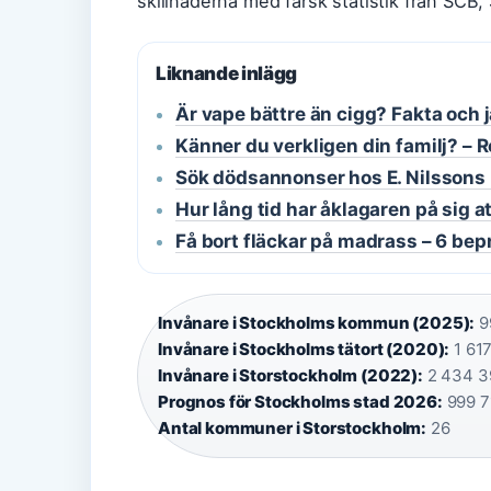
skillnaderna med färsk statistik från SCB
Liknande inlägg
Är vape bättre än cigg? Fakta och 
Känner du verkligen din familj? – R
Sök dödsannonser hos E. Nilssons
Hur lång tid har åklagaren på sig at
Få bort fläckar på madrass – 6 be
Invånare i Stockholms kommun (2025):
9
Invånare i Stockholms tätort (2020):
1 617
Invånare i Storstockholm (2022):
2 434 39
Prognos för Stockholms stad 2026:
999 7
Antal kommuner i Storstockholm:
26