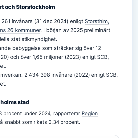
ort och Storstockholm
261 invånare (31 dec 2024) enligt
Storsthlm,
nens 26 kommuner
. I början av 2025 preliminärt
ella statistikmyndighet.
e bebyggelse som sträcker sig över 12
0) och över 1,65 miljoner (2023) enligt SCB,
et.
verkan. 2 434 398 invånare (2022) enligt SCB,
et.
kholms stad
,8 procent under 2024, rapporterar
Region
å snabbt som rikets 0,34 procent.