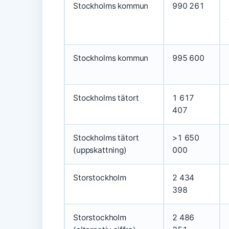
Stockholms kommun
990 261
Stockholms kommun
995 600
Stockholms tätort
1 617
407
Stockholms tätort
>1 650
(uppskattning)
000
Storstockholm
2 434
398
Storstockholm
2 486