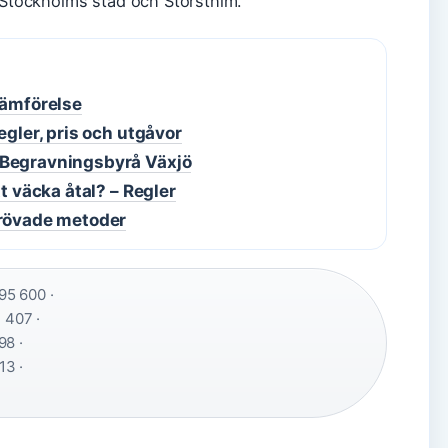
, Stockholms stad och Storsthlm.
jämförelse
egler, pris och utgåvor
 Begravningsbyrå Växjö
t väcka åtal? – Regler
prövade metoder
95 600 ·
 407 ·
8 ·
13 ·