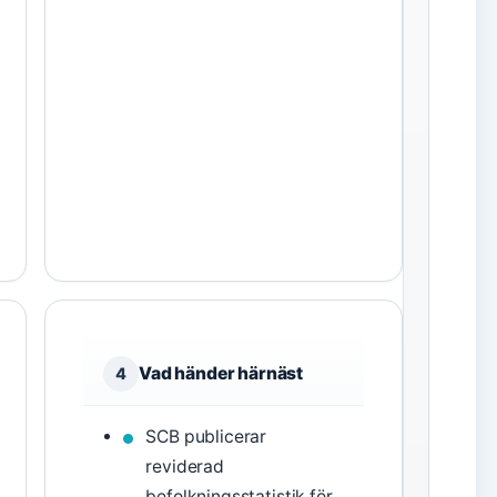
Vad händer härnäst
4
SCB publicerar
reviderad
befolkningsstatistik för