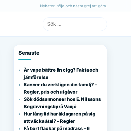
Nyheter, nöje och nästa grej att göra.
Sök
efter:
Senaste
Är vape bättre än cigg? Fakta och
jämförelse
Känner du verkligen din familj? –
Regler, pris och utgåvor
Sök dödsannonser hos E. Nilssons
Begravningsbyrå Växjö
Hur lång tid har åklagaren på sig
att väcka åtal? – Regler
Få bort fläckar på madrass – 6