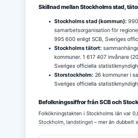
Skillnad mellan Stockholms stad, tät
Stockholms stad (kommun):
990 
samarbetsorganisation för regio
995 600 enligt SCB, Sveriges offici
Stockholms tätort:
sammanhängand
kommuner. 1 617 407 invånare (202
Sveriges officiella statistikmyndigh
Storstockholm:
26 kommuner i sam
Sveriges officiella statistikmyndigh
Befolkningssiffror från SCB och Stoc
Folkökningstakten i Stockholms län var 0
Stockholm, landstinget
– mer än dubbelt s