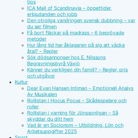
tips
ICA Mall of Scandinavia – öppettider,
erbjudanden och jobb
Den otroliga vandringen svensk dubbning – var
du ser filmen
Få bort fläckar på madrass – 6 beprövade
metoder
Hur lång tid har åklagaren på sig att väcka
åtal? – Regler
Sök dödsannonser hos E. Nilssons
Begravningsbyrå Växjö
Känner du verkligen din familj? – Regler, pris
och utgåvor
Kultur
Dear Evan Hansen Intiman – Emotionell Analys
Av Musikalen
Rollistan i Hocus Pocus – Skådespelare och
roller
Rollistan i varning för Jönssonligan – Så
skyddar du ditt hem
Vad är en Socionom – Utbildning, Lön och
Arbetsuppgifter 2025
Sport