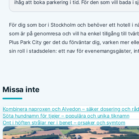
ihåg att boka parkering i tid. För den som vill bada i 
För dig som bor i Stockholm och behöver ett hotell i nä
som är på genomresa och vill ha enkel tillgång till tvä
Plus Park City ger det du förväntar dig, varken mer elle
sin roll i stadsdelen: ett nav för evenemangsgäster, i
Missa inte
Kombinera naproxen och Alvedon – säker dosering och rå
Söta hundnamn för tjejer – populära och unika tiknamn
Ont i höften strålar ner i benet – orsaker och symtom