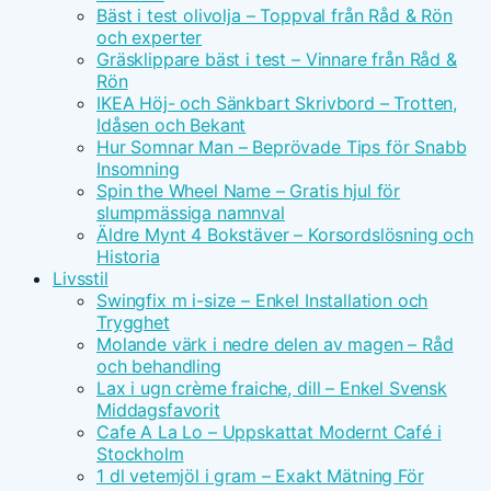
Bäst i test olivolja – Toppval från Råd & Rön
och experter
Gräsklippare bäst i test – Vinnare från Råd &
Rön
IKEA Höj- och Sänkbart Skrivbord – Trotten,
Idåsen och Bekant
Hur Somnar Man – Beprövade Tips för Snabb
Insomning
Spin the Wheel Name – Gratis hjul för
slumpmässiga namnval
Äldre Mynt 4 Bokstäver – Korsordslösning och
Historia
Livsstil
Swingfix m i-size – Enkel Installation och
Trygghet
Molande värk i nedre delen av magen – Råd
och behandling
Lax i ugn crème fraiche, dill – Enkel Svensk
Middagsfavorit
Cafe A La Lo – Uppskattat Modernt Café i
Stockholm
1 dl vetemjöl i gram – Exakt Mätning För