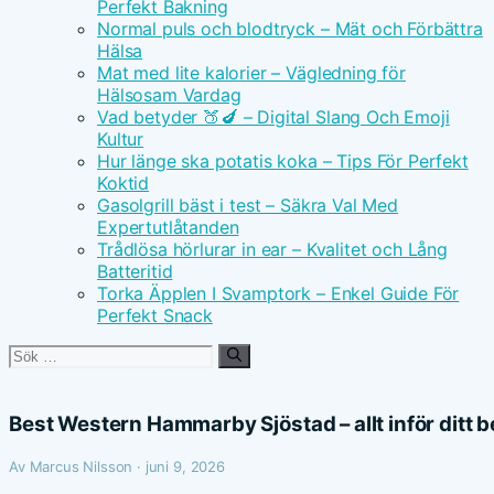
Perfekt Bakning
Normal puls och blodtryck – Mät och Förbättra
Hälsa
Mat med lite kalorier – Vägledning för
Hälsosam Vardag
Vad betyder 🍑🍆 – Digital Slang Och Emoji
Kultur
Hur länge ska potatis koka – Tips För Perfekt
Koktid
Gasolgrill bäst i test – Säkra Val Med
Expertutlåtanden
Trådlösa hörlurar in ear – Kvalitet och Lång
Batteritid
Torka Äpplen I Svamptork – Enkel Guide För
Perfekt Snack
Sök
efter:
Best Western Hammarby Sjöstad – allt inför ditt 
Av Marcus Nilsson · juni 9, 2026