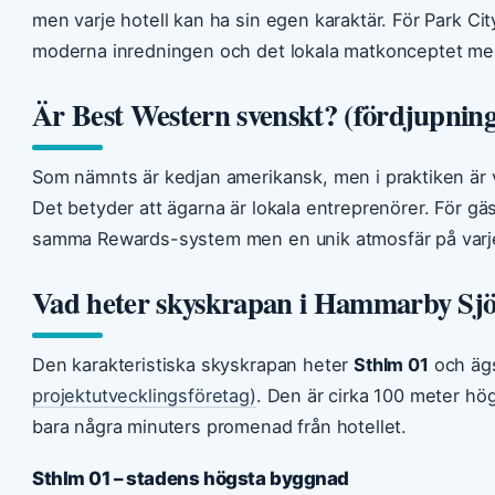
men varje hotell kan ha sin egen karaktär. För Park C
moderna inredningen och det lokala matkonceptet med 
Är Best Western svenskt? (fördjupning
Som nämnts är kedjan amerikansk, men i praktiken är v
Det betyder att ägarna är lokala entreprenörer. För gä
samma Rewards-system men en unik atmosfär på varje
Vad heter skyskrapan i Hammarby Sjö
Den karakteristiska skyskrapan heter
Sthlm 01
och äg
projektutvecklingsföretag)
. Den är cirka 100 meter hö
bara några minuters promenad från hotellet.
Sthlm 01 – stadens högsta byggnad