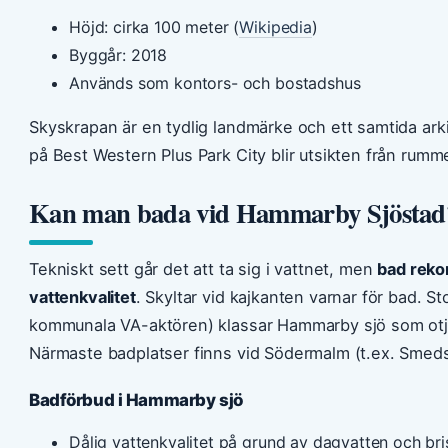
Höjd: cirka 100 meter (
Wikipedia
)
Byggår: 2018
Används som kontors- och bostadshus
Skyskrapan är en tydlig landmärke och ett samtida ark
på Best Western Plus Park City blir utsikten från rum
Kan man bada vid Hammarby Sjöstad
Tekniskt sett går det att ta sig i vattnet, men
bad reko
vattenkvalitet
. Skyltar vid kajkanten varnar för bad. 
kommunala VA-aktören) klassar Hammarby sjö som otjän
Närmaste badplatser finns vid Södermalm (t.ex. Smeds
Badförbud i Hammarby sjö
Dålig vattenkvalitet på grund av dagvatten och br