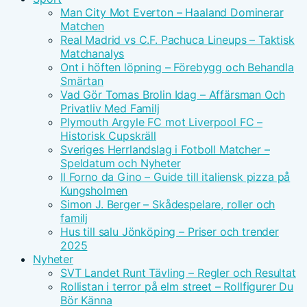
Man City Mot Everton – Haaland Dominerar
Matchen
Real Madrid vs C.F. Pachuca Lineups – Taktisk
Matchanalys
Ont i höften löpning – Förebygg och Behandla
Smärtan
Vad Gör Tomas Brolin Idag – Affärsman Och
Privatliv Med Familj
Plymouth Argyle FC mot Liverpool FC –
Historisk Cupskräll
Sveriges Herrlandslag i Fotboll Matcher –
Speldatum och Nyheter
Il Forno da Gino – Guide till italiensk pizza på
Kungsholmen
Simon J. Berger – Skådespelare, roller och
familj
Hus till salu Jönköping – Priser och trender
2025
Nyheter
SVT Landet Runt Tävling – Regler och Resultat
Rollistan i terror på elm street – Rollfigurer Du
Bör Känna