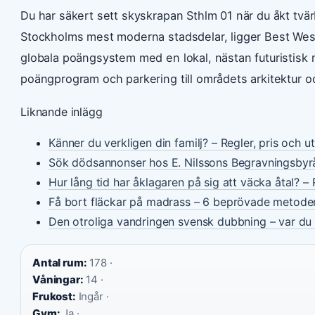
Du har säkert sett skyskrapan Sthlm 01 när du åkt tvär
Stockholms mest moderna stadsdelar, ligger Best West
globala poängsystem med en lokal, nästan futuristisk mi
poängprogram och parkering till områdets arkitektur o
Liknande inlägg
Känner du verkligen din familj? – Regler, pris och u
Sök dödsannonser hos E. Nilssons Begravningsbyr
Hur lång tid har åklagaren på sig att väcka åtal? – 
Få bort fläckar på madrass – 6 beprövade metode
Den otroliga vandringen svensk dubbning – var du 
Antal rum:
178 ·
Våningar:
14 ·
Frukost:
Ingår ·
Gym:
Ja ·