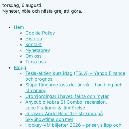
torsdag, 6 augusti
Nyheter, nöje och nästa grej att göra.
Hem
Cookie Policy
Historia
Kontakt
Nyhetsbrev
Om oss
Tipsa oss
Blogg
Tesla-aktien kurs idag (TSLA) – Yahoo Finance
och prognos
Släpp fångarne loss det är vår – handling och
streaming
Utomjordingar i havet: fakta och myter
Anycubic Kobra S1 Combo: recension,
specifikationer & jämförelse
Jurassic World Rebirth – streama på
SkyShowtime och mer
Hockey-VM biljetter 2026 – priser, släpp och