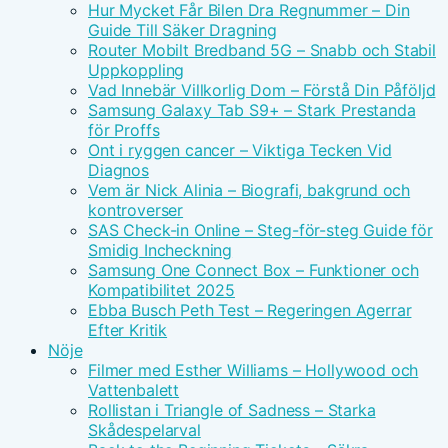
Hur Mycket Får Bilen Dra Regnummer – Din
Guide Till Säker Dragning
Router Mobilt Bredband 5G – Snabb och Stabil
Uppkoppling
Vad Innebär Villkorlig Dom – Förstå Din Påföljd
Samsung Galaxy Tab S9+ – Stark Prestanda
för Proffs
Ont i ryggen cancer – Viktiga Tecken Vid
Diagnos
Vem är Nick Alinia – Biografi, bakgrund och
kontroverser
SAS Check-in Online – Steg-för-steg Guide för
Smidig Incheckning
Samsung One Connect Box – Funktioner och
Kompatibilitet 2025
Ebba Busch Peth Test – Regeringen Agerrar
Efter Kritik
Nöje
Filmer med Esther Williams – Hollywood och
Vattenbalett
Rollistan i Triangle of Sadness – Starka
Skådespelarval