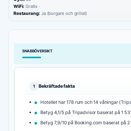
WiFi:
Gratis ·
Restaurang:
Ja (burgare och grillat)
SNABBÖVERSIKT
Bekräftade fakta
1
Hotellet har 178 rum och 14 våningar (
Trip
Betyg 4,1/5 på Tripadvisor baserat på 1 5
Betyg 7,9/10 på Booking.com baserat på 2 