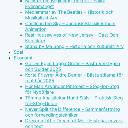
Back to the Beginning Tickets – Säkra
Evenemanget
Medlemmar av The Beatles – Historik och
Musikaliskt Arv
Castle in the Sky – Japansk Klassiker Inom
Animation
Real Housewives of New Jersey – Cast Och
Konflikter
Stand by Me Song – Historia och Kulturellt Arv
Spel
Ekonomi
Gör en Egen Logga Gratis – Bästa Verktygen
och Guider 2025
Korta Frisyrer Äldre Damer – Bästa stilarna för
tunt hår 2025
Hur Man Använder Pinterest – Steg-för-Steg
för Nybörjare
Tömma Analsäckar Hund Själv – Praktisk Steg-
för-Steg-Guide
Never Split the Difference – Sammanfattning
och förhandlingstekniker
Dream a Little Dream of Me – Historia, covers
och text