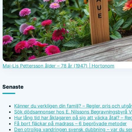
Maj-Lis Pettersson ålder – 78 år (1947) | Hortonom
Senaste
Känner du verkligen din familj? – Regler, pris och utgå
Sök dödsannonser hos E. Nilssons Begravningsbyrå V
Hur lång tid har åklagaren på sig att väcka åtal? – Reg
Få bort fläckar på madrass – 6 beprövade metoder
Den otroliga vandringen svensk dubbning – var du ser