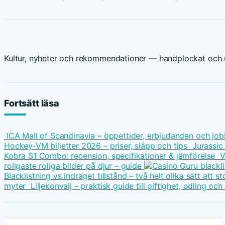
Kultur, nyheter och rekommendationer — handplockat och u
Fortsätt läsa
ICA Mall of Scandinavia – öppettider, erbjudanden och job
Hockey-VM biljetter 2026 – priser, släpp och tips
Jurassic
Kobra S1 Combo: recension, specifikationer & jämförelse
V
roligaste roliga bilder på djur – guide
Blacklistning vs indraget tillstånd – två helt olika sätt att
myter
Liljekonvalj – praktisk guide till giftighet, odling oc