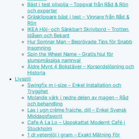
Bäst i test olivolja – Toppval från Råd & Rön
och experter
Gräsklippare bäst i test – Vinnare från Råd &
Rön
IKEA Höj- och Sänkbart Skrivbord – Trotten,
Idåsen och Bekant
Hur Somnar Man – Beprövade Tips för Snabb
Insomning
Spin the Wheel Name – Gratis hjul för
slumpmässiga namnval
Äldre Mynt 4 Bokstäver – Korsordslösning och
Historia
Livsstil
Swingfix m i-size – Enkel Installation och
Trygghet
Molande värk i nedre delen av magen – Råd
och behandling
Lax i ugn crème fraiche, dill – Enkel Svensk
Middagsfavorit
Cafe A La Lo – Uppskattat Modernt Café i
Stockholm
1 dl vetemjöl i gram – Exakt Mätning För