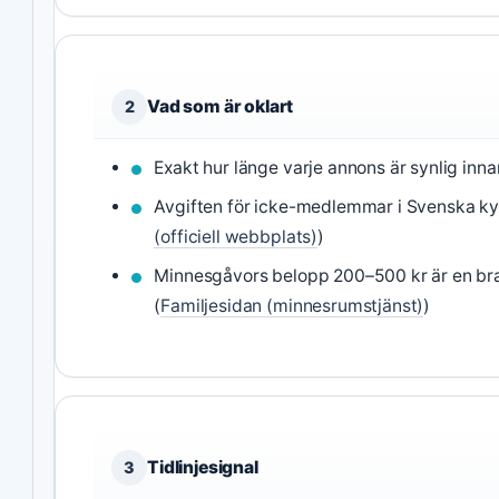
Vad som är oklart
2
Exakt hur länge varje annons är synlig inna
Avgiften för icke-medlemmar i Svenska ky
(officiell webbplats)
)
Minnesgåvors belopp 200–500 kr är en bra
(
Familjesidan (minnesrumstjänst)
)
Tidlinjesignal
3