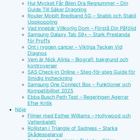
Hur Mycket Får Bilen Dra Regnummer – Din
Guide Till Säker Dragning
Router Mobilt Bredband 5G – Snabb och Stabil
Uppkoppling
Vad Innebär Villkorlig Dom – Förstå Din Påföljd
Samsung Galaxy Tab S9+ – Stark Prestanda
för Proffs
Ont i ryggen cancer – Viktiga Tecken Vid
Diagnos
Vem är Nick Alinia – Biografi, bakgrund och
kontroverser
SAS Check-in Online – Steg-för-steg Guide för
Smidig Incheckning
Samsung One Connect Box – Funktioner och
Kompatibilitet 2025
Ebba Busch Peth Test – Regeringen Agerrar
Efter Kritik
Nöje
Filmer med Esther Williams – Hollywood och
Vattenbalett
Rollistan i Triangle of Sadness – Starka
Skådespelarval