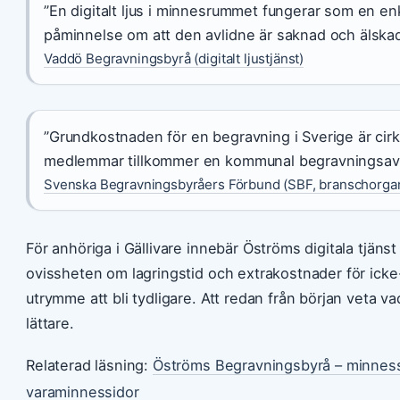
”En digitalt ljus i minnesrummet fungerar som en e
påminnelse om att den avlidne är saknad och älskad
Vaddö Begravningsbyrå (digitalt ljustjänst)
”Grundkostnaden för en begravning i Sverige är cirk
medlemmar tillkommer en kommunal begravningsavg
Svenska Begravningsbyråers Förbund (SBF, branschorgan
För anhöriga i Gällivare innebär Öströms digitala tjäns
ovissheten om lagringstid och extrakostnader för ick
utrymme att bli tydligare. Att redan från början veta v
lättare.
Relaterad läsning:
Öströms Begravningsbyrå – minnes
varaminnessidor