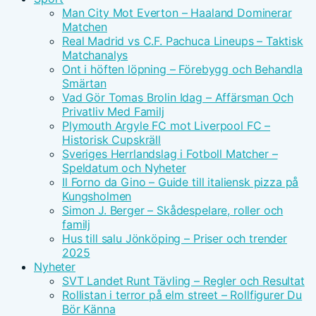
Man City Mot Everton – Haaland Dominerar
Matchen
Real Madrid vs C.F. Pachuca Lineups – Taktisk
Matchanalys
Ont i höften löpning – Förebygg och Behandla
Smärtan
Vad Gör Tomas Brolin Idag – Affärsman Och
Privatliv Med Familj
Plymouth Argyle FC mot Liverpool FC –
Historisk Cupskräll
Sveriges Herrlandslag i Fotboll Matcher –
Speldatum och Nyheter
Il Forno da Gino – Guide till italiensk pizza på
Kungsholmen
Simon J. Berger – Skådespelare, roller och
familj
Hus till salu Jönköping – Priser och trender
2025
Nyheter
SVT Landet Runt Tävling – Regler och Resultat
Rollistan i terror på elm street – Rollfigurer Du
Bör Känna