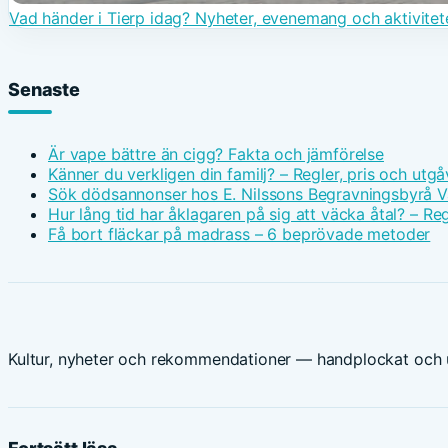
Vad händer i Tierp idag? Nyheter, evenemang och aktivitet
Senaste
Är vape bättre än cigg? Fakta och jämförelse
Känner du verkligen din familj? – Regler, pris och utgå
Sök dödsannonser hos E. Nilssons Begravningsbyrå V
Hur lång tid har åklagaren på sig att väcka åtal? – Reg
Få bort fläckar på madrass – 6 beprövade metoder
Kultur, nyheter och rekommendationer — handplockat och u