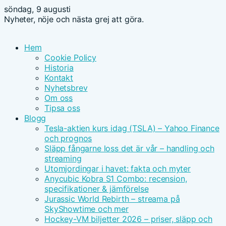
söndag, 9 augusti
Nyheter, nöje och nästa grej att göra.
Hem
Cookie Policy
Historia
Kontakt
Nyhetsbrev
Om oss
Tipsa oss
Blogg
Tesla-aktien kurs idag (TSLA) – Yahoo Finance
och prognos
Släpp fångarne loss det är vår – handling och
streaming
Utomjordingar i havet: fakta och myter
Anycubic Kobra S1 Combo: recension,
specifikationer & jämförelse
Jurassic World Rebirth – streama på
SkyShowtime och mer
Hockey-VM biljetter 2026 – priser, släpp och