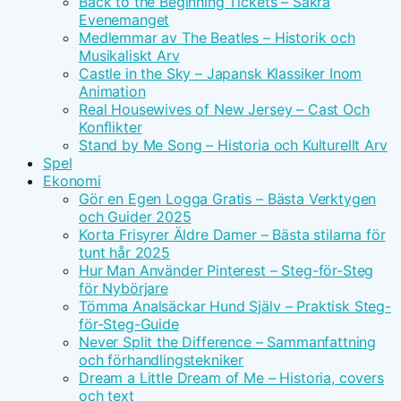
Back to the Beginning Tickets – Säkra
Evenemanget
Medlemmar av The Beatles – Historik och
Musikaliskt Arv
Castle in the Sky – Japansk Klassiker Inom
Animation
Real Housewives of New Jersey – Cast Och
Konflikter
Stand by Me Song – Historia och Kulturellt Arv
Spel
Ekonomi
Gör en Egen Logga Gratis – Bästa Verktygen
och Guider 2025
Korta Frisyrer Äldre Damer – Bästa stilarna för
tunt hår 2025
Hur Man Använder Pinterest – Steg-för-Steg
för Nybörjare
Tömma Analsäckar Hund Själv – Praktisk Steg-
för-Steg-Guide
Never Split the Difference – Sammanfattning
och förhandlingstekniker
Dream a Little Dream of Me – Historia, covers
och text