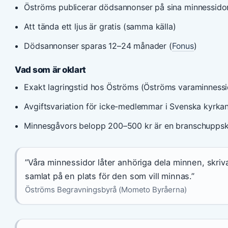
Öströms publicerar dödsannonser på sina minnessido
Att tända ett ljus är gratis (samma källa)
Dödsannonser sparas 12–24 månader (
Fonus
)
Vad som är oklart
Exakt lagringstid hos Öströms (Öströms varaminnessi
Avgiftsvariation för icke-medlemmar i Svenska kyrka
Minnesgåvors belopp 200–500 kr är en branschuppska
”Våra minnessidor låter anhöriga dela minnen, skriva 
samlat på en plats för den som vill minnas.”
Öströms Begravningsbyrå (Mometo Byråerna)