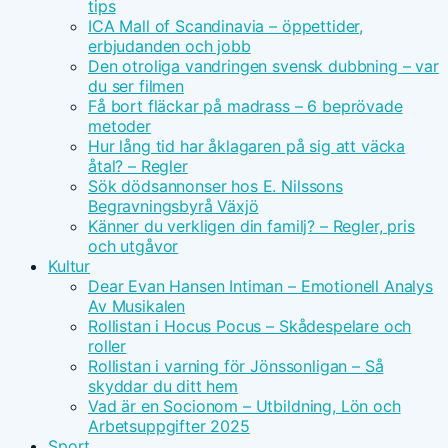
tips
ICA Mall of Scandinavia – öppettider,
erbjudanden och jobb
Den otroliga vandringen svensk dubbning – var
du ser filmen
Få bort fläckar på madrass – 6 beprövade
metoder
Hur lång tid har åklagaren på sig att väcka
åtal? – Regler
Sök dödsannonser hos E. Nilssons
Begravningsbyrå Växjö
Känner du verkligen din familj? – Regler, pris
och utgåvor
Kultur
Dear Evan Hansen Intiman – Emotionell Analys
Av Musikalen
Rollistan i Hocus Pocus – Skådespelare och
roller
Rollistan i varning för Jönssonligan – Så
skyddar du ditt hem
Vad är en Socionom – Utbildning, Lön och
Arbetsuppgifter 2025
Sport