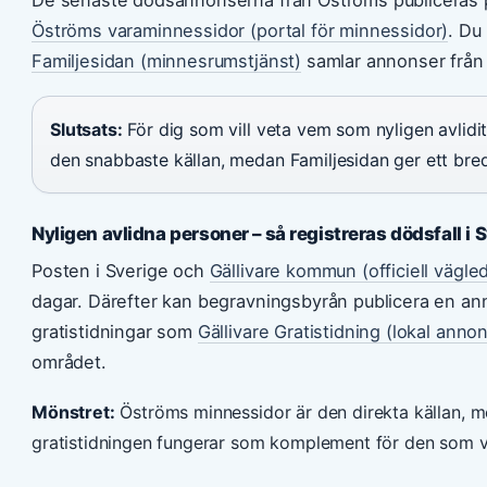
Öströms varaminnessidor (portal för minnessidor)
. Du
Familjesidan (minnesrumstjänst)
samlar annonser från h
Slutsats:
För dig som vill veta vem som nyligen avlidit
den snabbaste källan, medan Familjesidan ger ett bred
Nyligen avlidna personer – så registreras dödsfall i 
Posten i Sverige och
Gällivare kommun (officiell vägle
dagar. Därefter kan begravningsbyrån publicera en an
gratistidningar som
Gällivare Gratistidning (lokal anno
området.
Mönstret:
Öströms minnessidor är den direkta källan, 
gratistidningen fungerar som komplement för den som vil