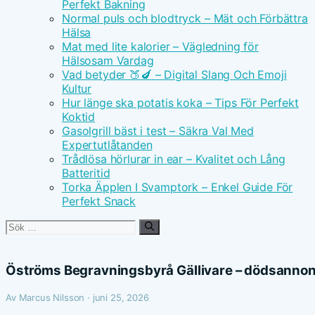
Perfekt Bakning
Normal puls och blodtryck – Mät och Förbättra
Hälsa
Mat med lite kalorier – Vägledning för
Hälsosam Vardag
Vad betyder 🍑🍆 – Digital Slang Och Emoji
Kultur
Hur länge ska potatis koka – Tips För Perfekt
Koktid
Gasolgrill bäst i test – Säkra Val Med
Expertutlåtanden
Trådlösa hörlurar in ear – Kvalitet och Lång
Batteritid
Torka Äpplen I Svamptork – Enkel Guide För
Perfekt Snack
Sök
efter:
Öströms Begravningsbyrå Gällivare – dödsannon
Av Marcus Nilsson · juni 25, 2026