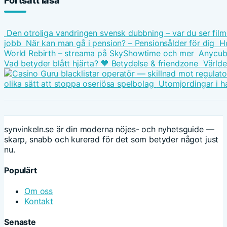
Fortsätt läsa
Den otroliga vandringen svensk dubbning – var du ser fil
jobb
När kan man gå i pension? – Pensionsålder för dig
Ho
World Rebirth – streama på SkyShowtime och mer
Anycubi
Vad betyder blått hjärta? 💙 Betydelse & friendzone
Världe
olika sätt att stoppa oseriösa spelbolag
Utomjordingar i h
synvinkeln.se är din moderna nöjes- och nyhetsguide —
skarp, snabb och kurerad för det som betyder något just
nu.
Populärt
Om oss
Kontakt
Senaste