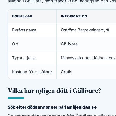
avlidna i Gällivare, men frågor kring lagringstid och 
EGENSKAP
INFORMATION
Byråns namn
Öströms Begravningsbyrå
Ort
Gällivare
Typ av tjänst
Minnessidor och dödsannons
Kostnad för besökare
Gratis
Vilka har nyligen dött i Gällivare?
Sök efter dödsannonser på familjesidan.se
De senaste dödsannonserna från Öströms publiceras p