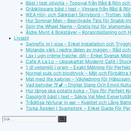
Bäst i test olivolja – Toppval från Råd & Rön och
Gräsklippare bäst i test – Vinnare från Råd & Rö
IKEA Höj- och Sänkbart Skrivbord – Trotten, Id
Hur Somnar Man – Beprövade Tips för Snabb I
Spin the Wheel Name – Gratis hjul för slumpmäs
Äldre Mynt 4 Bokstäver – Korsordslösning och H
Livsstil
Swingfix m i-size – Enkel Installation och Tryggh
Molande värk i nedre delen av magen – Råd och
Lax i ugn crème fraiche, dill – Enkel Svensk Mid
Cafe A La Lo – Uppskattat Modernt Café i Stoc
1 dl vetemjöl i gram – Exakt Mätning För Perfek
Normal puls och blodtryck – Mät och Förbättra 
Mat med lite kalorier – Vägledning för Hälsosa
Vad betyder 🍑🍆 – Digital Slang Och Emoji Kultu
Hur länge ska potatis koka – Tips För Perfekt Ko
Gasolgrill bäst i test – Säkra Val Med Expertutl
Trådlösa hörlurar in ear – Kvalitet och Lång Batte
Torka Äpplen I Svamptork – Enkel Guide För Per
Sök
efter: