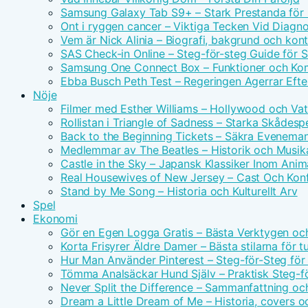
Samsung Galaxy Tab S9+ – Stark Prestanda för 
Ont i ryggen cancer – Viktiga Tecken Vid Diagn
Vem är Nick Alinia – Biografi, bakgrund och kon
SAS Check-in Online – Steg-för-steg Guide för 
Samsung One Connect Box – Funktioner och Kom
Ebba Busch Peth Test – Regeringen Agerrar Efter
Nöje
Filmer med Esther Williams – Hollywood och Vat
Rollistan i Triangle of Sadness – Starka Skådesp
Back to the Beginning Tickets – Säkra Evenema
Medlemmar av The Beatles – Historik och Musika
Castle in the Sky – Japansk Klassiker Inom Anim
Real Housewives of New Jersey – Cast Och Konf
Stand by Me Song – Historia och Kulturellt Arv
Spel
Ekonomi
Gör en Egen Logga Gratis – Bästa Verktygen oc
Korta Frisyrer Äldre Damer – Bästa stilarna för 
Hur Man Använder Pinterest – Steg-för-Steg för
Tömma Analsäckar Hund Själv – Praktisk Steg-f
Never Split the Difference – Sammanfattning oc
Dream a Little Dream of Me – Historia, covers o