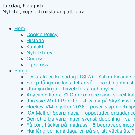
torsdag, 6 augusti
Nyheter, nöje och nästa grej att göra.
Hem
Cookie Policy
Historia
Kontakt
Nyhetsbrev
Om oss
Tipsa oss
Blogg
Tesla-aktien kurs idag (TSLA) – Yahoo Finance 
Släpp fångarne loss det är vår – handling och s
Utomjordingar i havet: fakta och myter
Anycubic Kobra S1 Combo: recension, specifikat
Jurassic World Rebirth – streama på SkyShowt
Hockey-VM biljetter 2026 – priser, släpp och tip
ICA Mall of Scandinavia – öppettider, erbjudand
Den otroliga vandringen svensk dubbning – var d
Få bort fläckar på madrass – 6 beprövade meto
Hur lång tid har åklagaren på sig att väcka åtal?