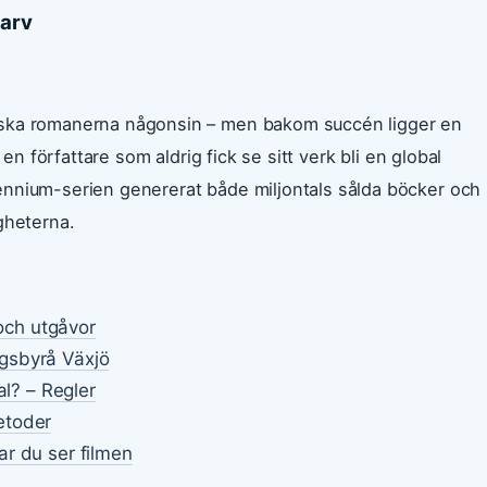
 arv
nska romanerna någonsin – men bakom succén ligger en
 en författare som aldrig fick se sitt verk bli en global
ennium-serien genererat både miljontals sålda böcker och
gheterna.
 och utgåvor
gsbyrå Växjö
al? – Regler
etoder
r du ser filmen