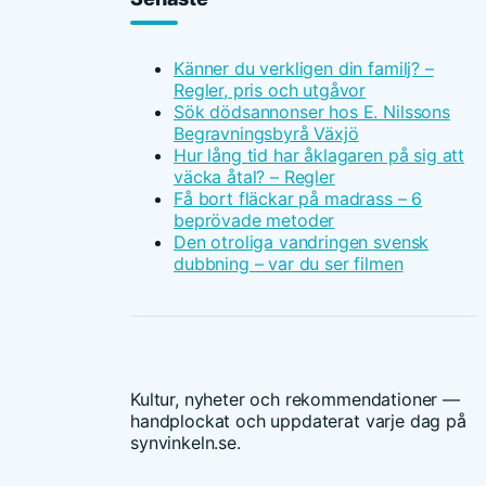
Känner du verkligen din familj? –
Regler, pris och utgåvor
Sök dödsannonser hos E. Nilssons
Begravningsbyrå Växjö
Hur lång tid har åklagaren på sig att
väcka åtal? – Regler
Få bort fläckar på madrass – 6
beprövade metoder
Den otroliga vandringen svensk
dubbning – var du ser filmen
Kultur, nyheter och rekommendationer —
handplockat och uppdaterat varje dag på
synvinkeln.se.