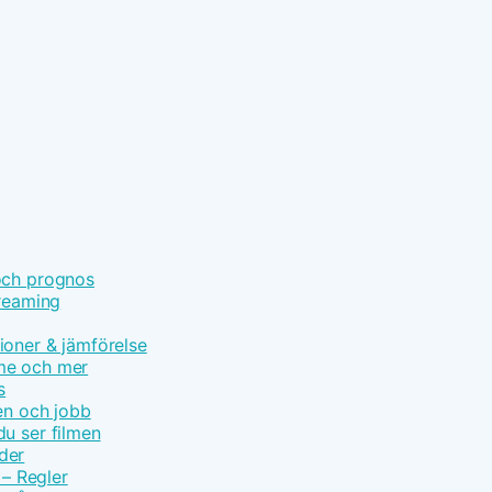
och prognos
treaming
ioner & jämförelse
ime och mer
s
en och jobb
u ser filmen
der
 – Regler