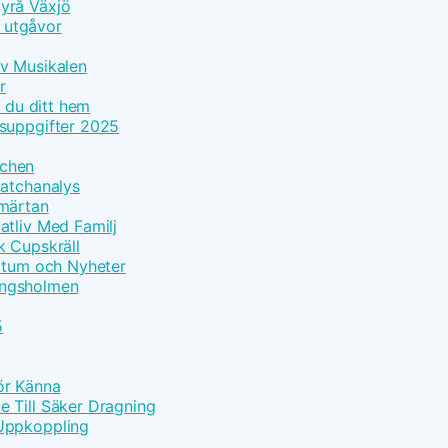
yrå Växjö
h utgåvor
Av Musikalen
r
r du ditt hem
tsuppgifter 2025
tchen
Matchanalys
Smärtan
atliv Med Familj
k Cupskräll
datum och Nyheter
Kungsholmen
5
Bör Känna
 Till Säker Dragning
 Uppkoppling