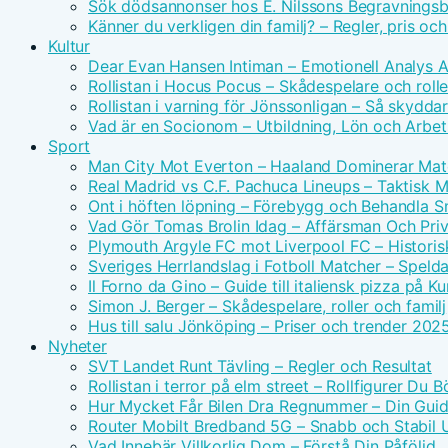
Sök dödsannonser hos E. Nilssons Begravningsb
Känner du verkligen din familj? – Regler, pris oc
Kultur
Dear Evan Hansen Intiman – Emotionell Analys 
Rollistan i Hocus Pocus – Skådespelare och rolle
Rollistan i varning för Jönssonligan – Så skydda
Vad är en Socionom – Utbildning, Lön och Arbe
Sport
Man City Mot Everton – Haaland Dominerar Ma
Real Madrid vs C.F. Pachuca Lineups – Taktisk 
Ont i höften löpning – Förebygg och Behandla 
Vad Gör Tomas Brolin Idag – Affärsman Och Priv
Plymouth Argyle FC mot Liverpool FC – Historis
Sveriges Herrlandslag i Fotboll Matcher – Spel
Il Forno da Gino – Guide till italiensk pizza på 
Simon J. Berger – Skådespelare, roller och familj
Hus till salu Jönköping – Priser och trender 202
Nyheter
SVT Landet Runt Tävling – Regler och Resultat
Rollistan i terror på elm street – Rollfigurer Du 
Hur Mycket Får Bilen Dra Regnummer – Din Guide
Router Mobilt Bredband 5G – Snabb och Stabil
Vad Innebär Villkorlig Dom – Förstå Din Påföljd