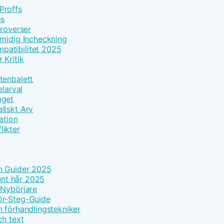
Proffs
os
troverser
Smidig Incheckning
patibilitet 2025
 Kritik
tenbalett
elarval
nget
liskt Arv
ation
likter
h Guider 2025
tunt hår 2025
 Nybörjare
ör-Steg-Guide
h förhandlingstekniker
ch text