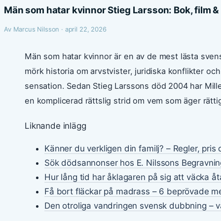
Män som hatar kvinnor Stieg Larsson: Bok, film &
Av Marcus Nilsson · april 22, 2026
Män som hatar kvinnor är en av de mest lästa sve
mörk historia om arvstvister, juridiska konflikter och
sensation. Sedan Stieg Larssons död 2004 har Mill
en komplicerad rättslig strid om vem som äger rätti
Liknande inlägg
Känner du verkligen din familj? – Regler, pris
Sök dödsannonser hos E. Nilssons Begravnin
Hur lång tid har åklagaren på sig att väcka åt
Få bort fläckar på madrass – 6 beprövade m
Den otroliga vandringen svensk dubbning – va