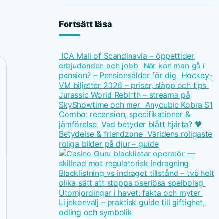
Fortsätt läsa
ICA Mall of Scandinavia – öppettider,
erbjudanden och jobb
När kan man gå i
pension? – Pensionsålder för dig
Hockey-
VM biljetter 2026 – priser, släpp och tips
Jurassic World Rebirth – streama på
SkyShowtime och mer
Anycubic Kobra S1
Combo: recension, specifikationer &
jämförelse
Vad betyder blått hjärta? 💙
Betydelse & friendzone
Världens roligaste
roliga bilder på djur – guide
Blacklistning vs indraget tillstånd – två helt
olika sätt att stoppa oseriösa spelbolag
Utomjordingar i havet: fakta och myter
Liljekonvalj – praktisk guide till giftighet,
odling och symbolik