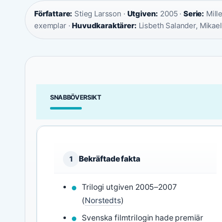
Författare:
Stieg Larsson ·
Utgiven:
2005 ·
Serie:
Mill
exemplar ·
Huvudkaraktärer:
Lisbeth Salander, Mikael
SNABBÖVERSIKT
Bekräftade fakta
1
Trilogi utgiven 2005–2007
(
Norstedts
)
Svenska filmtrilogin hade premiär