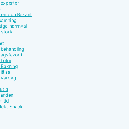
 experter
n
åsen och Bekant
nsomning
siga namnval
istoria
et
 behandling
dagsfavorit
kholm
t Bakning
Hälsa
m Vardag
r
ktid
åtanden
ritid
fekt Snack