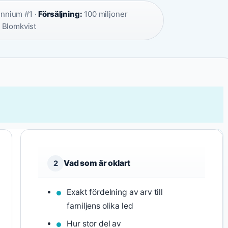
ennium #1 ·
Försäljning:
100 miljoner
 Blomkvist
Vad som är oklart
2
Exakt fördelning av arv till
familjens olika led
Hur stor del av