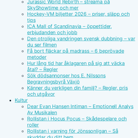
Jurassic World Rebirth – streama på
SkyShowtime och mer
Hockey-VM biljetter 2026 – priser, släpp och
tips
ICA Mall of Scandinavia – öppettider,
erbjudanden och jobb
Den otroliga vandringen svensk dubbning – var
du ser filmen
Få bort fläckar på madrass – 6 beprövade
metoder
Hur lång tid har åklagaren på sig att väcka
åtal? – Regler
Sök dödsannonser hos E. Nilssons
Begravningsbyrå Växjö
Känner du verkligen din familj? – Regler, pris
och utgåvor
Kultur
Dear Evan Hansen Intiman – Emotionell Analys
Av Musikalen
Rollistan i Hocus Pocus – Skådespelare och
roller
Rollistan i varning för Jönssonligan – Så
skyddar du ditt hem