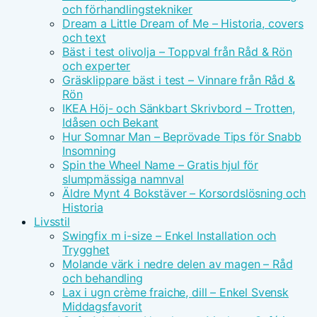
och förhandlingstekniker
Dream a Little Dream of Me – Historia, covers
och text
Bäst i test olivolja – Toppval från Råd & Rön
och experter
Gräsklippare bäst i test – Vinnare från Råd &
Rön
IKEA Höj- och Sänkbart Skrivbord – Trotten,
Idåsen och Bekant
Hur Somnar Man – Beprövade Tips för Snabb
Insomning
Spin the Wheel Name – Gratis hjul för
slumpmässiga namnval
Äldre Mynt 4 Bokstäver – Korsordslösning och
Historia
Livsstil
Swingfix m i-size – Enkel Installation och
Trygghet
Molande värk i nedre delen av magen – Råd
och behandling
Lax i ugn crème fraiche, dill – Enkel Svensk
Middagsfavorit