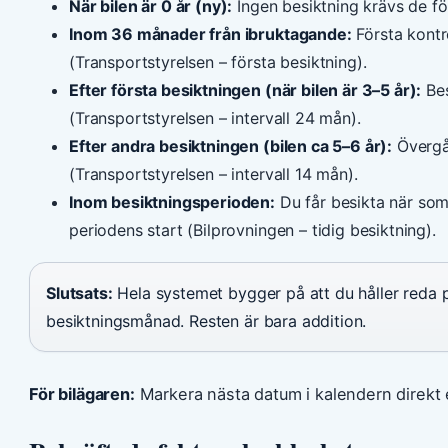
När bilen är 0 år (ny):
Ingen besiktning krävs de f
Inom 36 månader från ibruktagande:
Första kontr
(Transportstyrelsen – första besiktning).
Efter första besiktningen (när bilen är 3–5 år):
Bes
(Transportstyrelsen – intervall 24 mån).
Efter andra besiktningen (bilen ca 5–6 år):
Övergån
(Transportstyrelsen – intervall 14 mån).
Inom besiktningsperioden:
Du får besikta när som
periodens start (Bilprovningen – tidig besiktning).
Slutsats:
Hela systemet bygger på att du håller reda 
besiktningsmånad. Resten är bara addition.
För bilägaren:
Markera nästa datum i kalendern direkt 