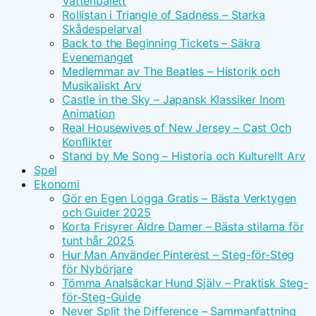
Vattenbalett
Rollistan i Triangle of Sadness – Starka
Skådespelarval
Back to the Beginning Tickets – Säkra
Evenemanget
Medlemmar av The Beatles – Historik och
Musikaliskt Arv
Castle in the Sky – Japansk Klassiker Inom
Animation
Real Housewives of New Jersey – Cast Och
Konflikter
Stand by Me Song – Historia och Kulturellt Arv
Spel
Ekonomi
Gör en Egen Logga Gratis – Bästa Verktygen
och Guider 2025
Korta Frisyrer Äldre Damer – Bästa stilarna för
tunt hår 2025
Hur Man Använder Pinterest – Steg-för-Steg
för Nybörjare
Tömma Analsäckar Hund Själv – Praktisk Steg-
för-Steg-Guide
Never Split the Difference – Sammanfattning