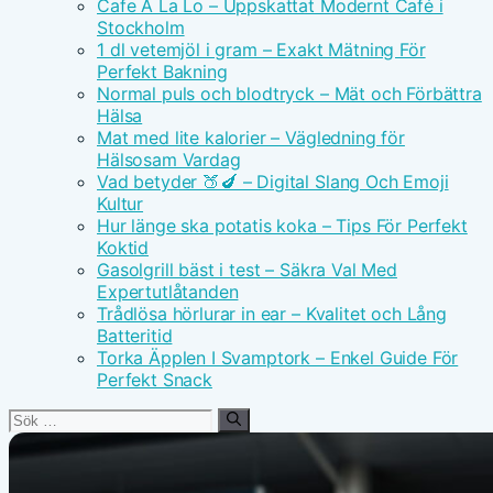
Cafe A La Lo – Uppskattat Modernt Café i
Stockholm
1 dl vetemjöl i gram – Exakt Mätning För
Perfekt Bakning
Normal puls och blodtryck – Mät och Förbättra
Hälsa
Mat med lite kalorier – Vägledning för
Hälsosam Vardag
Vad betyder 🍑🍆 – Digital Slang Och Emoji
Kultur
Hur länge ska potatis koka – Tips För Perfekt
Koktid
Gasolgrill bäst i test – Säkra Val Med
Expertutlåtanden
Trådlösa hörlurar in ear – Kvalitet och Lång
Batteritid
Torka Äpplen I Svamptork – Enkel Guide För
Perfekt Snack
Sök
efter: