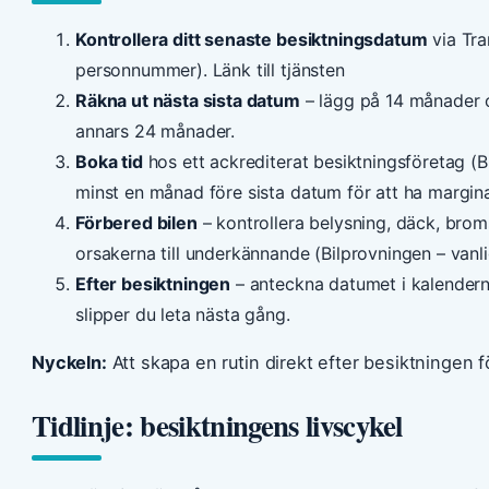
Kontrollera ditt senaste besiktningsdatum
via Tra
personnummer). Länk till tjänsten
Räkna ut nästa sista datum
– lägg på 14 månader o
annars 24 månader.
Boka tid
hos ett ackrediterat besiktningsföretag (B
minst en månad före sista datum för att ha margina
Förbered bilen
– kontrollera belysning, däck, brom
orsakerna till underkännande (Bilprovningen – vanlig
Efter besiktningen
– anteckna datumet i kalendern e
slipper du leta nästa gång.
Nyckeln:
Att skapa en rutin direkt efter besiktningen f
Tidlinje: besiktningens livscykel