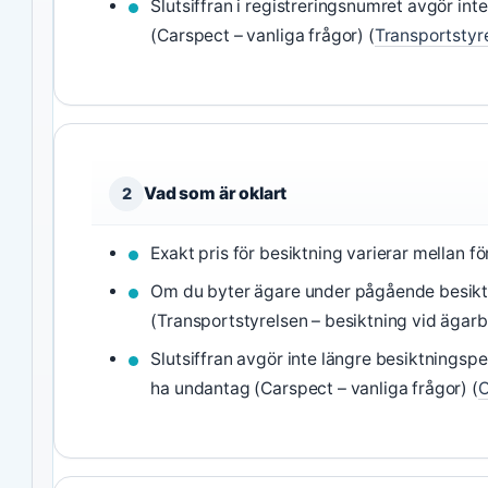
Slutsiffran i registreringsnumret avgör int
(Carspect – vanliga frågor) (
Transportstyr
Vad som är oklart
2
Exakt pris för besiktning varierar mellan fö
Om du byter ägare under pågående besiktni
(Transportstyrelsen – besiktning vid ägarb
Slutsiffran avgör inte längre besiktningsp
ha undantag (Carspect – vanliga frågor) (
O