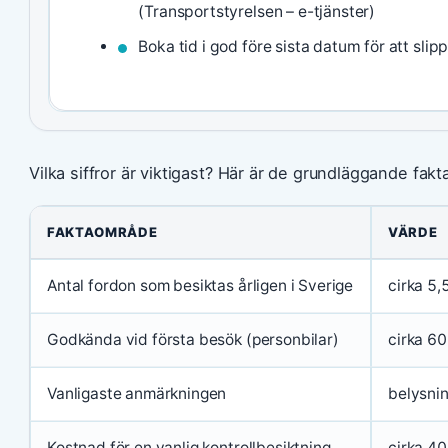
(Transportstyrelsen – e-tjänster)
Boka tid i god före sista datum för att sli
Vilka siffror är viktigast? Här är de grundläggande fakta
FAKTAOMRÅDE
VÄRDE
Antal fordon som besiktas årligen i Sverige
cirka 5,
Godkända vid första besök (personbilar)
cirka 60
Vanligaste anmärkningen
belysnin
Kostnad för en vanlig kontrollbesiktning
cirka 40