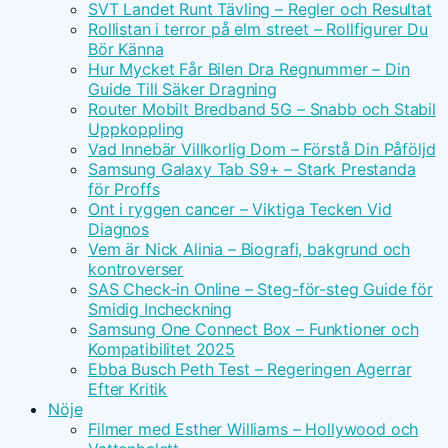
SVT Landet Runt Tävling – Regler och Resultat
Rollistan i terror på elm street – Rollfigurer Du
Bör Känna
Hur Mycket Får Bilen Dra Regnummer – Din
Guide Till Säker Dragning
Router Mobilt Bredband 5G – Snabb och Stabil
Uppkoppling
Vad Innebär Villkorlig Dom – Förstå Din Påföljd
Samsung Galaxy Tab S9+ – Stark Prestanda
för Proffs
Ont i ryggen cancer – Viktiga Tecken Vid
Diagnos
Vem är Nick Alinia – Biografi, bakgrund och
kontroverser
SAS Check-in Online – Steg-för-steg Guide för
Smidig Incheckning
Samsung One Connect Box – Funktioner och
Kompatibilitet 2025
Ebba Busch Peth Test – Regeringen Agerrar
Efter Kritik
Nöje
Filmer med Esther Williams – Hollywood och