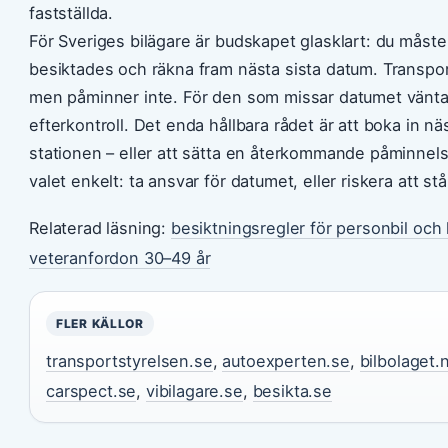
fastställda.
För Sveriges bilägare är budskapet glasklart: du måste 
besiktades och räkna fram nästa sista datum. Transpor
men påminner inte. För den som missar datumet väntar
efterkontroll. Det enda hållbara rådet är att boka in n
stationen – eller att sätta en återkommande påminnelse
valet enkelt: ta ansvar för datumet, eller riskera att stå s
Relaterad läsning:
besiktningsregler för personbil och lä
veteranfordon 30–49 år
FLER KÄLLOR
transportstyrelsen.se
,
autoexperten.se
,
bilbolaget.
carspect.se
,
vibilagare.se
,
besikta.se