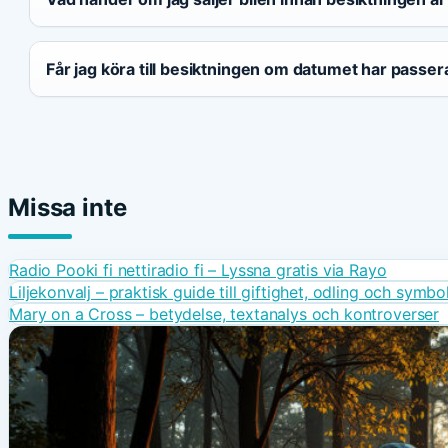
Får jag köra till besiktningen om datumet har passer
Missa inte
Radio Pooki fi nettiradio fi – Lyssna gratis via Rayo
Liljekonvalj – praktisk guide till giftighet, odling och symbo
Mary on a Cross – betydelse, textanalys och kontroverser