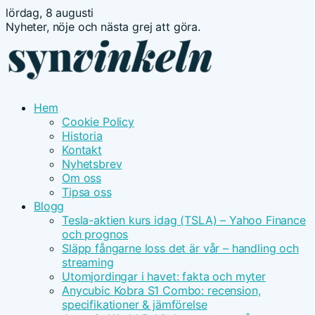
lördag, 8 augusti
Nyheter, nöje och nästa grej att göra.
Hem
Cookie Policy
Historia
Kontakt
Nyhetsbrev
Om oss
Tipsa oss
Blogg
Tesla-aktien kurs idag (TSLA) – Yahoo Finance
och prognos
Släpp fångarne loss det är vår – handling och
streaming
Utomjordingar i havet: fakta och myter
Anycubic Kobra S1 Combo: recension,
specifikationer & jämförelse