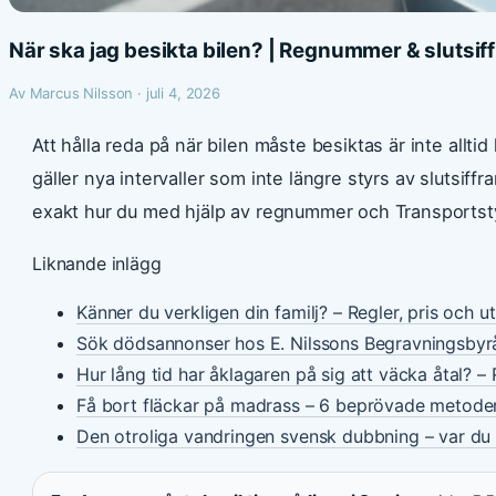
När ska jag besikta bilen? | Regnummer & slutsif
Av Marcus Nilsson · juli 4, 2026
Att hålla reda på när bilen måste besiktas är inte alltid
gäller nya intervaller som inte längre styrs av slutsiffr
exakt hur du med hjälp av regnummer och Transportsty
Liknande inlägg
Känner du verkligen din familj? – Regler, pris och u
Sök dödsannonser hos E. Nilssons Begravningsbyr
Hur lång tid har åklagaren på sig att väcka åtal? – 
Få bort fläckar på madrass – 6 beprövade metode
Den otroliga vandringen svensk dubbning – var du 