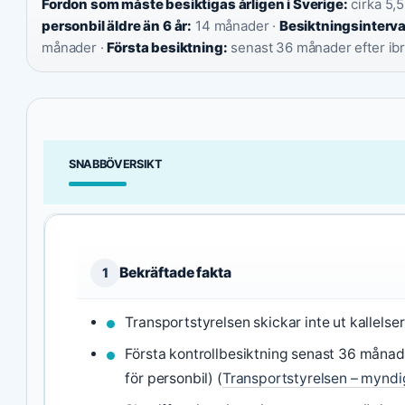
Fordon som måste besiktigas årligen i Sverige:
cirka 5,5
personbil äldre än 6 år:
14 månader ·
Besiktningsinterval
månader ·
Första besiktning:
senast 36 månader efter ib
SNABBÖVERSIKT
Bekräftade fakta
1
Transportstyrelsen skickar inte ut kallelser
Första kontrollbesiktning senast 36 månad
för personbil) (
Transportstyrelsen – myndi