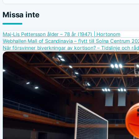
Missa inte
Maj-Lis Pettersson ålder – 78 år (1947) | Hortonom
Webhallen Mall of Scandinavia – flytt till Solna Centrum 2
När försvinner biverkningar av kortison? – Tidslinje och rå