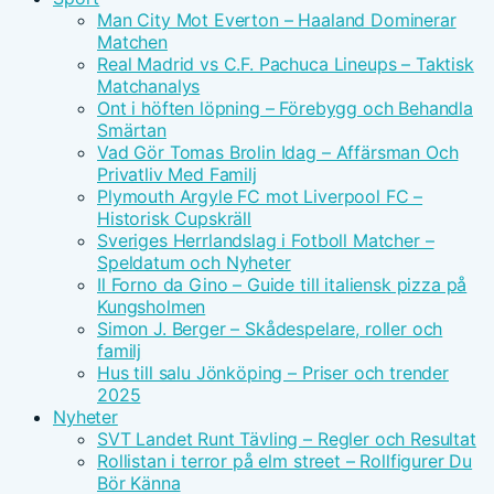
Man City Mot Everton – Haaland Dominerar
Matchen
Real Madrid vs C.F. Pachuca Lineups – Taktisk
Matchanalys
Ont i höften löpning – Förebygg och Behandla
Smärtan
Vad Gör Tomas Brolin Idag – Affärsman Och
Privatliv Med Familj
Plymouth Argyle FC mot Liverpool FC –
Historisk Cupskräll
Sveriges Herrlandslag i Fotboll Matcher –
Speldatum och Nyheter
Il Forno da Gino – Guide till italiensk pizza på
Kungsholmen
Simon J. Berger – Skådespelare, roller och
familj
Hus till salu Jönköping – Priser och trender
2025
Nyheter
SVT Landet Runt Tävling – Regler och Resultat
Rollistan i terror på elm street – Rollfigurer Du
Bör Känna