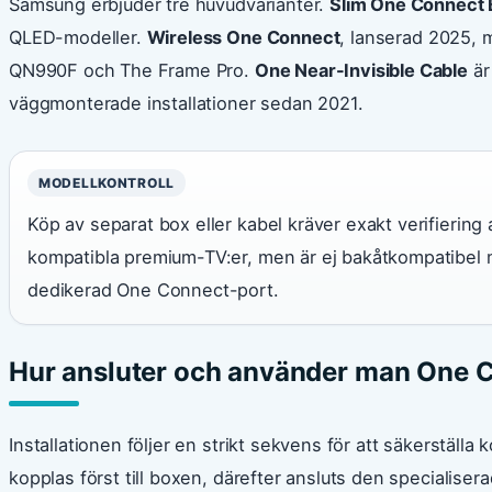
Samsung erbjuder tre huvudvarianter.
Slim One Connect 
QLED-modeller.
Wireless One Connect
, lanserad 2025, m
QN990F och The Frame Pro.
One Near-Invisible Cable
är
väggmonterade installationer sedan 2021.
MODELLKONTROLL
Köp av separat box eller kabel kräver exakt verifiering
kompatibla premium-TV:er, men är ej bakåtkompatibel 
dedikerad One Connect-port.
Hur ansluter och använder man One 
Installationen följer en strikt sekvens för att säkerställa
kopplas först till boxen, därefter ansluts den specialise