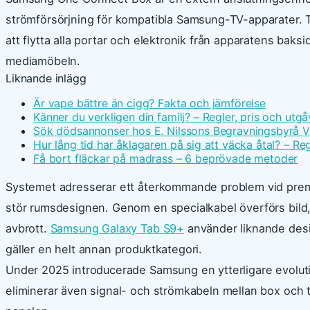
strömförsörjning för kompatibla Samsung-TV-apparater.
att flytta alla portar och elektronik från apparatens baksi
mediamöbeln.
Liknande inlägg
Är vape bättre än cigg? Fakta och jämförelse
Känner du verkligen din familj? – Regler, pris och utgå
Sök dödsannonser hos E. Nilssons Begravningsbyrå V
Hur lång tid har åklagaren på sig att väcka åtal? – Reg
Få bort fläckar på madrass – 6 beprövade metoder
Systemet adresserar ett återkommande problem vid premi
stör rumsdesignen. Genom en specialkabel överförs bild, 
avbrott.
Samsung Galaxy Tab S9+
använder liknande desi
gäller en helt annan produktkategori.
Under 2025 introducerade Samsung en ytterligare evoluti
eliminerar även signal- och strömkabeln mellan box och tv