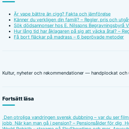
Är vape bättre än cigg? Fakta och jämförelse
Känner du verkligen din familj? – Regler, pris och utgå
Sök dödsannonser hos E. Nilssons Begravningsbyrå V
Hur lång tid har åklagaren på sig att väcka åtal? – Reg
Få bort fläckar på madrass – 6 beprövade metoder
Kultur, nyheter och rekommendationer — handplockat och u
Fortsätt läsa
Den otroliga vandringen svensk dubbning – var du ser fil
jobb
När kan man gå i pension? – Pensionsålder för dig
Ho
World Rebirth – streama på SkyShowtime och mer
Anycubi