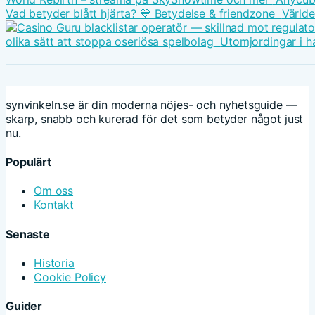
Vad betyder blått hjärta? 💙 Betydelse & friendzone
Världe
olika sätt att stoppa oseriösa spelbolag
Utomjordingar i h
synvinkeln.se är din moderna nöjes- och nyhetsguide —
skarp, snabb och kurerad för det som betyder något just
nu.
Populärt
Om oss
Kontakt
Senaste
Historia
Cookie Policy
Guider