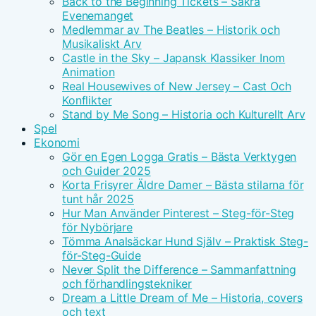
Back to the Beginning Tickets – Säkra
Evenemanget
Medlemmar av The Beatles – Historik och
Musikaliskt Arv
Castle in the Sky – Japansk Klassiker Inom
Animation
Real Housewives of New Jersey – Cast Och
Konflikter
Stand by Me Song – Historia och Kulturellt Arv
Spel
Ekonomi
Gör en Egen Logga Gratis – Bästa Verktygen
och Guider 2025
Korta Frisyrer Äldre Damer – Bästa stilarna för
tunt hår 2025
Hur Man Använder Pinterest – Steg-för-Steg
för Nybörjare
Tömma Analsäckar Hund Själv – Praktisk Steg-
för-Steg-Guide
Never Split the Difference – Sammanfattning
och förhandlingstekniker
Dream a Little Dream of Me – Historia, covers
och text