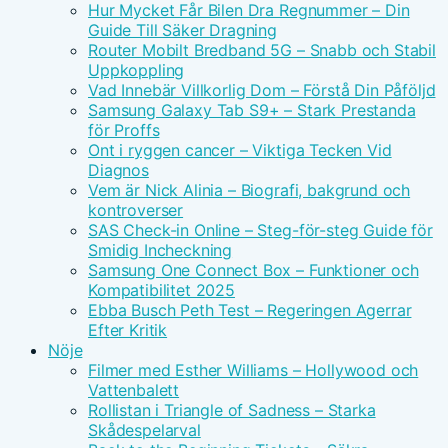
Hur Mycket Får Bilen Dra Regnummer – Din
Guide Till Säker Dragning
Router Mobilt Bredband 5G – Snabb och Stabil
Uppkoppling
Vad Innebär Villkorlig Dom – Förstå Din Påföljd
Samsung Galaxy Tab S9+ – Stark Prestanda
för Proffs
Ont i ryggen cancer – Viktiga Tecken Vid
Diagnos
Vem är Nick Alinia – Biografi, bakgrund och
kontroverser
SAS Check-in Online – Steg-för-steg Guide för
Smidig Incheckning
Samsung One Connect Box – Funktioner och
Kompatibilitet 2025
Ebba Busch Peth Test – Regeringen Agerrar
Efter Kritik
Nöje
Filmer med Esther Williams – Hollywood och
Vattenbalett
Rollistan i Triangle of Sadness – Starka
Skådespelarval