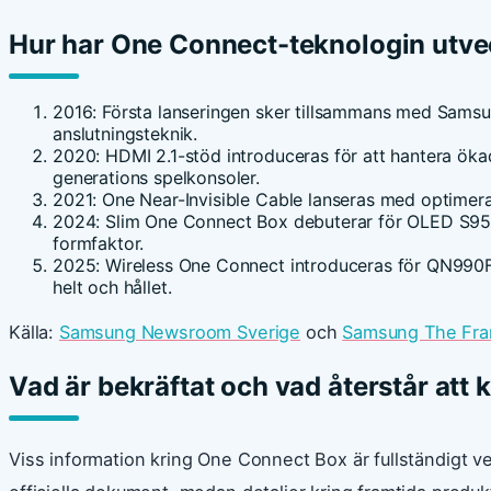
Hur har One Connect-teknologin utvec
2016
: Första lanseringen sker tillsammans med Sams
anslutningsteknik.
2020
: HDMI 2.1-stöd introduceras för att hantera ö
generations spelkonsoler.
2021
: One Near-Invisible Cable lanseras med optimer
2024
: Slim One Connect Box debuterar för OLED S
formfaktor.
2025
: Wireless One Connect introduceras för QN990F 
helt och hållet.
Källa:
Samsung Newsroom Sverige
och
Samsung The Fram
Vad är bekräftat och vad återstår att 
Viss information kring One Connect Box är fullständigt v