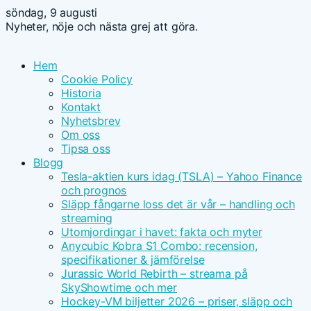
söndag, 9 augusti
Nyheter, nöje och nästa grej att göra.
Hem
Cookie Policy
Historia
Kontakt
Nyhetsbrev
Om oss
Tipsa oss
Blogg
Tesla-aktien kurs idag (TSLA) – Yahoo Finance
och prognos
Släpp fångarne loss det är vår – handling och
streaming
Utomjordingar i havet: fakta och myter
Anycubic Kobra S1 Combo: recension,
specifikationer & jämförelse
Jurassic World Rebirth – streama på
SkyShowtime och mer
Hockey-VM biljetter 2026 – priser, släpp och