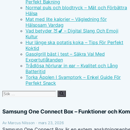
Perfekt Bakning
Normal puls och blodtryck – Mät och Förbättra
Hälsa
Mat med lite kalorier – Vägledning för
Hälsosam Vardag
Vad betyder 🍑🍆 – Digital Slang Och Emoji
Kultur
Hur länge ska potatis koka – Tips För Perfekt
Koktid
Gasolgrill bäst i test – Säkra Val Med
Expertutlåtanden
Trådlösa hörlurar in ear – Kvalitet och Lång
Batteritid
Torka Äpplen I Svamptork – Enkel Guide För
Perfekt Snack
Sök
efter:
Samsung One Connect Box – Funktioner och Komp
Av Marcus Nilsson · mars 23, 2026
Samsung One Connect Box är en extern anslutningsenhet s