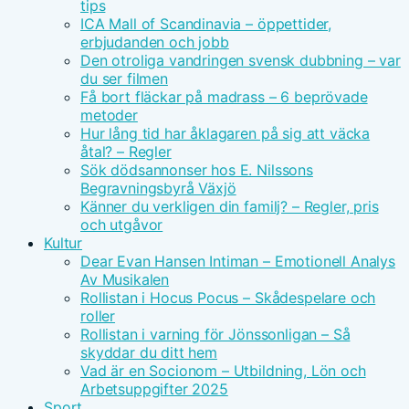
tips
ICA Mall of Scandinavia – öppettider,
erbjudanden och jobb
Den otroliga vandringen svensk dubbning – var
du ser filmen
Få bort fläckar på madrass – 6 beprövade
metoder
Hur lång tid har åklagaren på sig att väcka
åtal? – Regler
Sök dödsannonser hos E. Nilssons
Begravningsbyrå Växjö
Känner du verkligen din familj? – Regler, pris
och utgåvor
Kultur
Dear Evan Hansen Intiman – Emotionell Analys
Av Musikalen
Rollistan i Hocus Pocus – Skådespelare och
roller
Rollistan i varning för Jönssonligan – Så
skyddar du ditt hem
Vad är en Socionom – Utbildning, Lön och
Arbetsuppgifter 2025
Sport