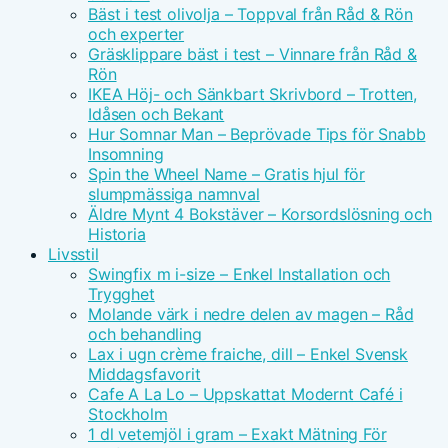
Bäst i test olivolja – Toppval från Råd & Rön
och experter
Gräsklippare bäst i test – Vinnare från Råd &
Rön
IKEA Höj- och Sänkbart Skrivbord – Trotten,
Idåsen och Bekant
Hur Somnar Man – Beprövade Tips för Snabb
Insomning
Spin the Wheel Name – Gratis hjul för
slumpmässiga namnval
Äldre Mynt 4 Bokstäver – Korsordslösning och
Historia
Livsstil
Swingfix m i-size – Enkel Installation och
Trygghet
Molande värk i nedre delen av magen – Råd
och behandling
Lax i ugn crème fraiche, dill – Enkel Svensk
Middagsfavorit
Cafe A La Lo – Uppskattat Modernt Café i
Stockholm
1 dl vetemjöl i gram – Exakt Mätning För