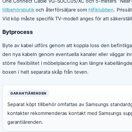
One Connect Cable VG-SOCC05/XC och 5-meters ”Near-Inv
tillbehörsbutik
och återförsäljare som
Hifiklubben
. Prissä
Vid köp måste specifik TV-modell anges för att säkerställ
Bytprocess
Byte av kabel utförs genom att koppla loss den befintlig
den nya kabeln genom eventuella kanaler eller väggar in
större flexibilitet i möbelplacering kan längre kabellängde
boxen i helt separata skåp från teven.
GARANTIÄRENDEN
Separat köpt tillbehör omfattas av Samsungs standardgara
kontakter rekommenderas kontakt med Samsungs suppor
garantiärenden.