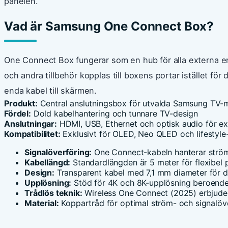
panelen.
Vad är Samsung One Connect Box?
One Connect Box fungerar som en hub för alla externa e
och andra tillbehör kopplas till boxens portar istället för d
enda kabel till skärmen.
Produkt:
Central anslutningsbox för utvalda Samsung TV-
Fördel:
Dold kabelhantering och tunnare TV-design
Anslutningar:
HDMI, USB, Ethernet och optisk audio för ex
Kompatibilitet:
Exklusivt för OLED, Neo QLED och lifestyle
Signalöverföring:
One Connect-kabeln hanterar ström, 
Kabellängd:
Standardlängden är 5 meter för flexibel 
Design:
Transparent kabel med 7,1 mm diameter för dis
Upplösning:
Stöd för 4K och 8K-upplösning beroende
Trådlös teknik:
Wireless One Connect (2025) erbjuder 
Material:
Koppartråd för optimal ström- och signalöve