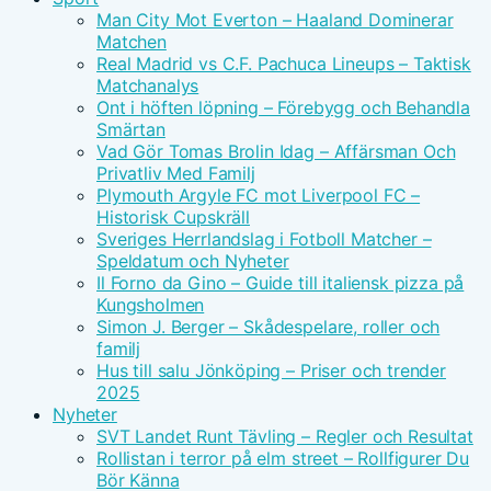
Man City Mot Everton – Haaland Dominerar
Matchen
Real Madrid vs C.F. Pachuca Lineups – Taktisk
Matchanalys
Ont i höften löpning – Förebygg och Behandla
Smärtan
Vad Gör Tomas Brolin Idag – Affärsman Och
Privatliv Med Familj
Plymouth Argyle FC mot Liverpool FC –
Historisk Cupskräll
Sveriges Herrlandslag i Fotboll Matcher –
Speldatum och Nyheter
Il Forno da Gino – Guide till italiensk pizza på
Kungsholmen
Simon J. Berger – Skådespelare, roller och
familj
Hus till salu Jönköping – Priser och trender
2025
Nyheter
SVT Landet Runt Tävling – Regler och Resultat
Rollistan i terror på elm street – Rollfigurer Du
Bör Känna