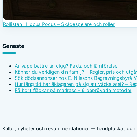
Rollistan i Hocus Pocus – Skådespelare och roller
Senaste
Är vape bättre än cigg? Fakta och jämförelse
Känner du verkligen din familj? – Regler, pris och utgå
Sök dödsannonser hos E. Nilssons Begravningsbyrå V
Hur lång tid har åklagaren på sig att väcka åtal? – Reg
Få bort fläckar på madrass – 6 beprövade metoder
Kultur, nyheter och rekommendationer — handplockat och u