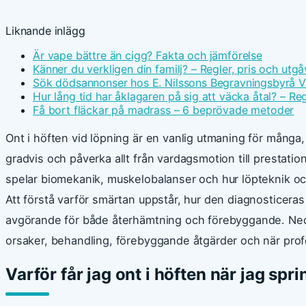
Liknande inlägg
Är vape bättre än cigg? Fakta och jämförelse
Känner du verkligen din familj? – Regler, pris och utgå
Sök dödsannonser hos E. Nilssons Begravningsbyrå V
Hur lång tid har åklagaren på sig att väcka åtal? – Reg
Få bort fläckar på madrass – 6 beprövade metoder
Ont i höften vid löpning är en vanlig utmaning för många,
gradvis och påverka allt från vardagsmotion till prestatio
spelar biomekanik, muskelobalanser och hur löpteknik oc
Att förstå varför smärtan uppstår, hur den diagnosticera
avgörande för både återhämtning och förebyggande. N
orsaker, behandling, förebyggande åtgärder och när profe
Varför får jag ont i höften när jag spr