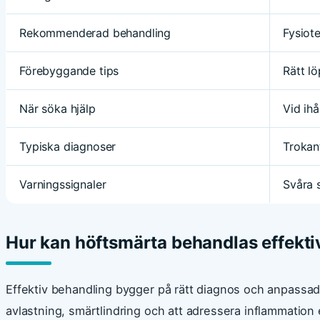
Rekommenderad behandling
Fysiote
Förebyggande tips
Rätt l
När söka hjälp
Vid ih
Typiska diagnoser
Trokant
Varningssignaler
Svåra s
Hur kan höftsmärta behandlas effektiv
Effektiv behandling bygger på rätt diagnos och anpassad r
avlastning, smärtlindring och att adressera inflammation e