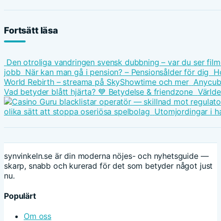
Fortsätt läsa
Den otroliga vandringen svensk dubbning – var du ser fil
jobb
När kan man gå i pension? – Pensionsålder för dig
Ho
World Rebirth – streama på SkyShowtime och mer
Anycubi
Vad betyder blått hjärta? 💙 Betydelse & friendzone
Världe
olika sätt att stoppa oseriösa spelbolag
Utomjordingar i h
synvinkeln.se är din moderna nöjes- och nyhetsguide —
skarp, snabb och kurerad för det som betyder något just
nu.
Populärt
Om oss