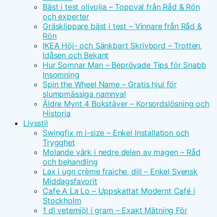
Bäst i test olivolja – Toppval från Råd & Rön
och experter
Gräsklippare bäst i test – Vinnare från Råd &
Rön
IKEA Höj- och Sänkbart Skrivbord – Trotten,
Idåsen och Bekant
Hur Somnar Man – Beprövade Tips för Snabb
Insomning
Spin the Wheel Name – Gratis hjul för
slumpmässiga namnval
Äldre Mynt 4 Bokstäver – Korsordslösning och
Historia
Livsstil
Swingfix m i-size – Enkel Installation och
Trygghet
Molande värk i nedre delen av magen – Råd
och behandling
Lax i ugn crème fraiche, dill – Enkel Svensk
Middagsfavorit
Cafe A La Lo – Uppskattat Modernt Café i
Stockholm
1 dl vetemjöl i gram – Exakt Mätning För