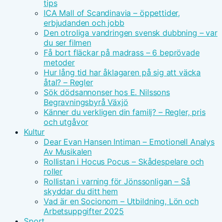
tips
ICA Mall of Scandinavia – öppettider,
erbjudanden och jobb
Den otroliga vandringen svensk dubbning – var
du ser filmen
Få bort fläckar på madrass – 6 beprövade
metoder
Hur lång tid har åklagaren på sig att väcka
åtal? – Regler
Sök dödsannonser hos E. Nilssons
Begravningsbyrå Växjö
Känner du verkligen din familj? – Regler, pris
och utgåvor
Kultur
Dear Evan Hansen Intiman – Emotionell Analys
Av Musikalen
Rollistan i Hocus Pocus – Skådespelare och
roller
Rollistan i varning för Jönssonligan – Så
skyddar du ditt hem
Vad är en Socionom – Utbildning, Lön och
Arbetsuppgifter 2025
Sport