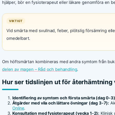
hjälper, bör en fysioterapeut eller läkare genomföra en 
VIKTIGT
Vid smärta med svullnad, feber, plötslig försämring ell
omedelbart.
Om höftsmärtan kombineras med andra symtom från buk
delen av magen – Råd och behandling
.
Hur ser tidslinjen ut för återhämtning
Identifiering av symtom och första smärta (dag 0-3)
Åtgärder med vila och lättare övningar (dag 3-7):
Aku
Online
.
Konsultation med fysioterapeut (vecka 1-2):
Klinisk 