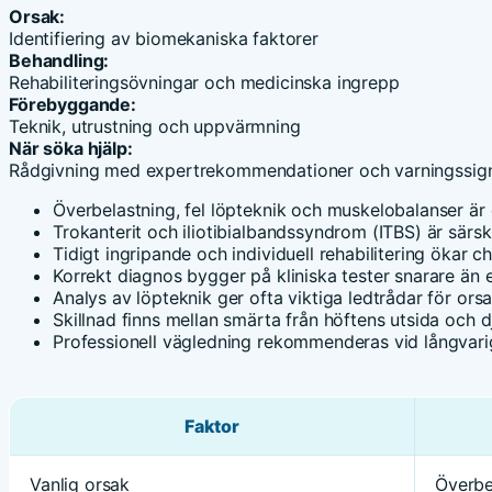
Orsak:
Identifiering av biomekaniska faktorer
Behandling:
Rehabiliteringsövningar och medicinska ingrepp
Förebyggande:
Teknik, utrustning och uppvärmning
När söka hjälp:
Rådgivning med expertrekommendationer och varningssign
Överbelastning, fel löpteknik och muskelobalanser är
Trokanterit och iliotibialbandssyndrom (ITBS) är särski
Tidigt ingripande och individuell rehabilitering ökar c
Korrekt diagnos bygger på kliniska tester snarare än 
Analys av löpteknik ger ofta viktiga ledtrådar för orsa
Skillnad finns mellan smärta från höftens utsida och 
Professionell vägledning rekommenderas vid långvari
Faktor
Vanlig orsak
Överbe