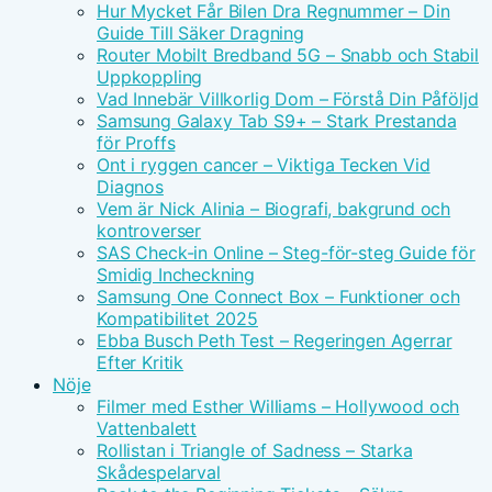
Hur Mycket Får Bilen Dra Regnummer – Din
Guide Till Säker Dragning
Router Mobilt Bredband 5G – Snabb och Stabil
Uppkoppling
Vad Innebär Villkorlig Dom – Förstå Din Påföljd
Samsung Galaxy Tab S9+ – Stark Prestanda
för Proffs
Ont i ryggen cancer – Viktiga Tecken Vid
Diagnos
Vem är Nick Alinia – Biografi, bakgrund och
kontroverser
SAS Check-in Online – Steg-för-steg Guide för
Smidig Incheckning
Samsung One Connect Box – Funktioner och
Kompatibilitet 2025
Ebba Busch Peth Test – Regeringen Agerrar
Efter Kritik
Nöje
Filmer med Esther Williams – Hollywood och
Vattenbalett
Rollistan i Triangle of Sadness – Starka
Skådespelarval