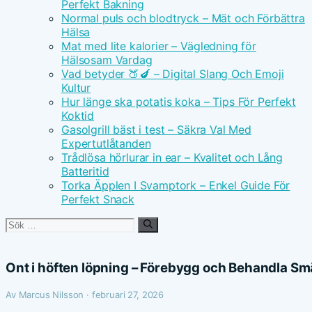
Perfekt Bakning
Normal puls och blodtryck – Mät och Förbättra
Hälsa
Mat med lite kalorier – Vägledning för
Hälsosam Vardag
Vad betyder 🍑🍆 – Digital Slang Och Emoji
Kultur
Hur länge ska potatis koka – Tips För Perfekt
Koktid
Gasolgrill bäst i test – Säkra Val Med
Expertutlåtanden
Trådlösa hörlurar in ear – Kvalitet och Lång
Batteritid
Torka Äpplen I Svamptork – Enkel Guide För
Perfekt Snack
Sök
efter:
Ont i höften löpning – Förebygg och Behandla Sm
Av Marcus Nilsson · februari 27, 2026