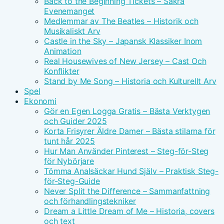
Back to the Beginning Tickets – Säkra
Evenemanget
Medlemmar av The Beatles – Historik och
Musikaliskt Arv
Castle in the Sky – Japansk Klassiker Inom
Animation
Real Housewives of New Jersey – Cast Och
Konflikter
Stand by Me Song – Historia och Kulturellt Arv
Spel
Ekonomi
Gör en Egen Logga Gratis – Bästa Verktygen
och Guider 2025
Korta Frisyrer Äldre Damer – Bästa stilarna för
tunt hår 2025
Hur Man Använder Pinterest – Steg-för-Steg
för Nybörjare
Tömma Analsäckar Hund Själv – Praktisk Steg-
för-Steg-Guide
Never Split the Difference – Sammanfattning
och förhandlingstekniker
Dream a Little Dream of Me – Historia, covers
och text