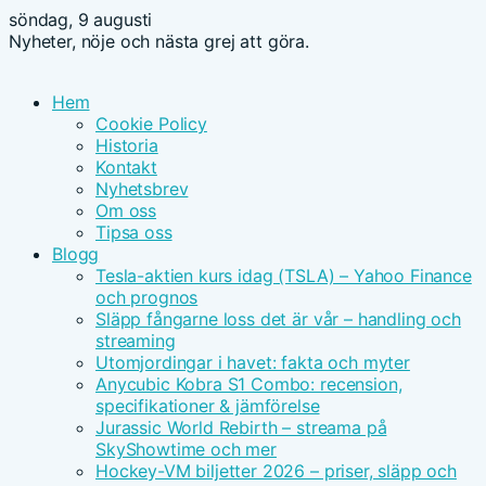
söndag, 9 augusti
Nyheter, nöje och nästa grej att göra.
Hem
Cookie Policy
Historia
Kontakt
Nyhetsbrev
Om oss
Tipsa oss
Blogg
Tesla-aktien kurs idag (TSLA) – Yahoo Finance
och prognos
Släpp fångarne loss det är vår – handling och
streaming
Utomjordingar i havet: fakta och myter
Anycubic Kobra S1 Combo: recension,
specifikationer & jämförelse
Jurassic World Rebirth – streama på
SkyShowtime och mer
Hockey-VM biljetter 2026 – priser, släpp och