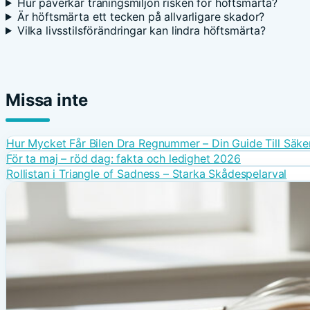
Hur påverkar träningsmiljön risken för höftsmärta?
Är höftsmärta ett tecken på allvarligare skador?
Vilka livsstilsförändringar kan lindra höftsmärta?
Missa inte
Hur Mycket Får Bilen Dra Regnummer – Din Guide Till Säke
För ta maj – röd dag: fakta och ledighet 2026
Rollistan i Triangle of Sadness – Starka Skådespelarval