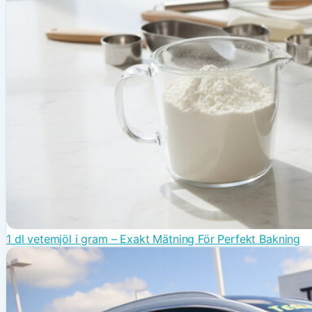
1 dl vetemjöl i gram – Exakt Mätning För Perfekt Bakning