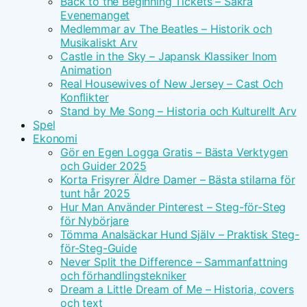
Back to the Beginning Tickets – Säkra
Evenemanget
Medlemmar av The Beatles – Historik och
Musikaliskt Arv
Castle in the Sky – Japansk Klassiker Inom
Animation
Real Housewives of New Jersey – Cast Och
Konflikter
Stand by Me Song – Historia och Kulturellt Arv
Spel
Ekonomi
Gör en Egen Logga Gratis – Bästa Verktygen
och Guider 2025
Korta Frisyrer Äldre Damer – Bästa stilarna för
tunt hår 2025
Hur Man Använder Pinterest – Steg-för-Steg
för Nybörjare
Tömma Analsäckar Hund Själv – Praktisk Steg-
för-Steg-Guide
Never Split the Difference – Sammanfattning
och förhandlingstekniker
Dream a Little Dream of Me – Historia, covers
och text