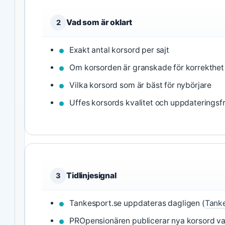
Vad som är oklart
2
Exakt antal korsord per sajt
Om korsorden är granskade för korrekthet
Vilka korsord som är bäst för nybörjare
Uffes korsords kvalitet och uppdateringsf
Tidlinjesignal
3
Tankesport.se uppdateras dagligen (
Tanke
PROpensionären publicerar nya korsord va