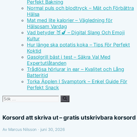
Perfekt Bakning
Normal puls och blodtryck – Mät och Förbättra
Hälsa
Mat med lite kalorier – Vägledning för
Hälsosam Vardag
Vad betyder 🍑🍆 – Digital Slang Och Emoji
Kultur
Hur länge ska potatis koka – Tips För Perfekt
Koktid
Gasolgrill bäst i test – Säkra Val Med
Expertutlåtanden
Trådlösa hörlurar in ear – Kvalitet och Lång
Batteritid
Torka Äpplen I Svamptork – Enkel Guide För
Perfekt Snack
Sök
efter:
Korsord att skriva ut – gratis utskrivbara korsord
Av Marcus Nilsson · juni 30, 2026