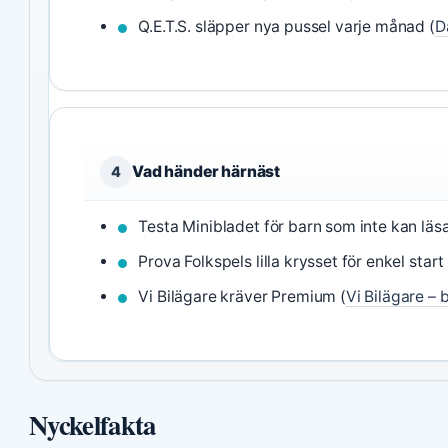
Q.E.T.S. släpper nya pussel varje månad (
D
Vad händer härnäst
4
Testa Minibladet för barn som inte kan läsa
Prova Folkspels lilla krysset för enkel start 
Vi Bilägare kräver Premium (
Vi Bilägare – b
Nyckelfakta