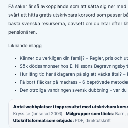
Få saker är så avkopplande som att sätta sig ner med et
svårt att hitta gratis utskrivbara korsord som passar b
bästa svenska resurserna, oavsett om du letar efter lä
pensionären.
Liknande inlägg
Känner du verkligen din familj? – Regler, pris och u
Sök dödsannonser hos E. Nilssons Begravningsbyr
Hur lång tid har åklagaren på sig att väcka åtal? – 
Få bort fläckar på madrass – 6 beprövade metode
Den otroliga vandringen svensk dubbning – var du 
Antal webbplatser i toppresultat med utskrivbara kors
Kryss.se (lanserad 2006) ·
Målgrupper som täcks:
Barn, 
Utskriftsformat som erbjuds:
PDF, direktutskrift