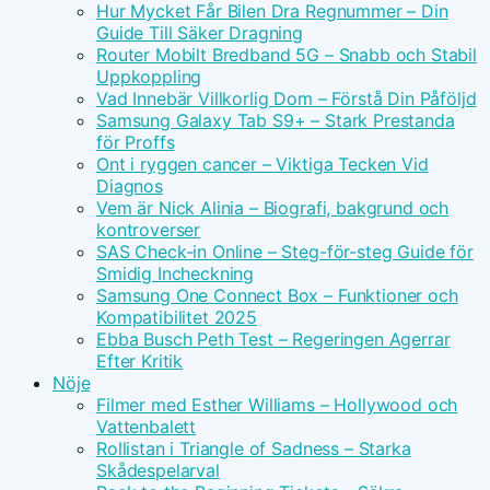
Hur Mycket Får Bilen Dra Regnummer – Din
Guide Till Säker Dragning
Router Mobilt Bredband 5G – Snabb och Stabil
Uppkoppling
Vad Innebär Villkorlig Dom – Förstå Din Påföljd
Samsung Galaxy Tab S9+ – Stark Prestanda
för Proffs
Ont i ryggen cancer – Viktiga Tecken Vid
Diagnos
Vem är Nick Alinia – Biografi, bakgrund och
kontroverser
SAS Check-in Online – Steg-för-steg Guide för
Smidig Incheckning
Samsung One Connect Box – Funktioner och
Kompatibilitet 2025
Ebba Busch Peth Test – Regeringen Agerrar
Efter Kritik
Nöje
Filmer med Esther Williams – Hollywood och
Vattenbalett
Rollistan i Triangle of Sadness – Starka
Skådespelarval