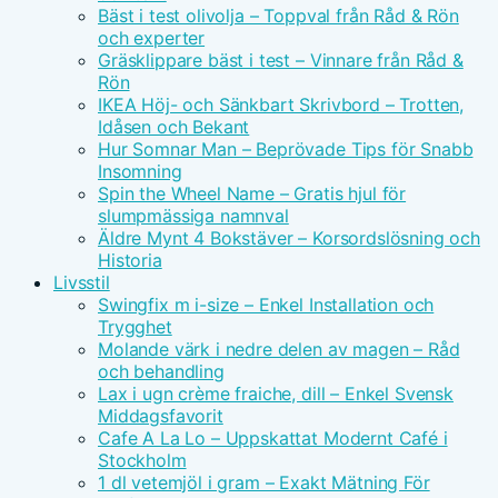
Bäst i test olivolja – Toppval från Råd & Rön
och experter
Gräsklippare bäst i test – Vinnare från Råd &
Rön
IKEA Höj- och Sänkbart Skrivbord – Trotten,
Idåsen och Bekant
Hur Somnar Man – Beprövade Tips för Snabb
Insomning
Spin the Wheel Name – Gratis hjul för
slumpmässiga namnval
Äldre Mynt 4 Bokstäver – Korsordslösning och
Historia
Livsstil
Swingfix m i-size – Enkel Installation och
Trygghet
Molande värk i nedre delen av magen – Råd
och behandling
Lax i ugn crème fraiche, dill – Enkel Svensk
Middagsfavorit
Cafe A La Lo – Uppskattat Modernt Café i
Stockholm
1 dl vetemjöl i gram – Exakt Mätning För