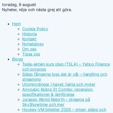
torsdag, 6 augusti
Nyheter, nöje och nästa grej att göra.
Hem
Cookie Policy
Historia
Kontakt
Nyhetsbrev
Om oss
Tipsa oss
Blogg
Tesla-aktien kurs idag (TSLA) – Yahoo Finance
och prognos
Släpp fångarne loss det är vår – handling och
streaming
Utomjordingar i havet: fakta och myter
Anycubic Kobra S1 Combo: recension,
specifikationer & jämförelse
Jurassic World Rebirth – streama på
SkyShowtime och mer
Hockey-VM biljetter 2026 – priser, släpp och