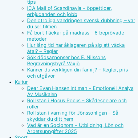
tips
ICA Mall of Scandinavia – öppettider,
erbjudanden och jobb
Den otroliga vandringen svensk dubbning – var
du ser filmen
Få bort fläckar på madrass – 6 beprövade
metoder
Hur lång tid har åklagaren på sig att väcka
åtal? – Regler
Sök dödsannonser hos E. Nilssons
Begravningsbyrå Växjö
Känner du verkligen din familj? – Regler, pris
och utgåvor
Kultur
Dear Evan Hansen Intiman – Emotionell Analys
Av Musikalen
Rollistan i Hocus Pocus – Skådespelare och
roller
Rollistan i varning för Jönssonligan – Så
skyddar du ditt hem
Vad är en Socionom – Utbildning, Lön och
Arbetsuppgifter 2025
Sport