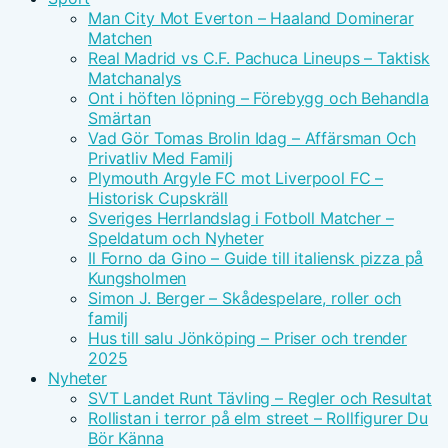
Man City Mot Everton – Haaland Dominerar
Matchen
Real Madrid vs C.F. Pachuca Lineups – Taktisk
Matchanalys
Ont i höften löpning – Förebygg och Behandla
Smärtan
Vad Gör Tomas Brolin Idag – Affärsman Och
Privatliv Med Familj
Plymouth Argyle FC mot Liverpool FC –
Historisk Cupskräll
Sveriges Herrlandslag i Fotboll Matcher –
Speldatum och Nyheter
Il Forno da Gino – Guide till italiensk pizza på
Kungsholmen
Simon J. Berger – Skådespelare, roller och
familj
Hus till salu Jönköping – Priser och trender
2025
Nyheter
SVT Landet Runt Tävling – Regler och Resultat
Rollistan i terror på elm street – Rollfigurer Du
Bör Känna