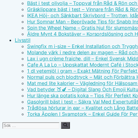
Bäst i test olivolja – Toppval från Råd & Rön och
Gräsklippare bäst i test – Vinnare från Råd & Rö
IKEA Höj- och Sänkbart Skrivbord – Trotten, Id
Hur Somnar Man – Beprövade Tips för Snabb I
Spin the Wheel Name – Gratis hjul för slumpmäs
Äldre Mynt 4 Bokstäver – Korsordslösning och H
Livsstil
Swingfix m i-size – Enkel Installation och Tryggh
Molande värk i nedre delen av magen – Råd och
Lax i ugn crème fraiche, dill – Enkel Svensk Mid
Cafe A La Lo – Uppskattat Modernt Café i Stoc
1 dl vetemjöl i gram – Exakt Mätning För Perfek
Normal puls och blodtryck – Mät och Förbättra 
Mat med lite kalorier – Vägledning för Hälsosa
Vad betyder 🍑🍆 – Digital Slang Och Emoji Kultu
Hur länge ska potatis koka – Tips För Perfekt Ko
Gasolgrill bäst i test – Säkra Val Med Expertutl
Trådlösa hörlurar in ear – Kvalitet och Lång Batte
Torka Äpplen I Svamptork – Enkel Guide För Per
Sök
efter: