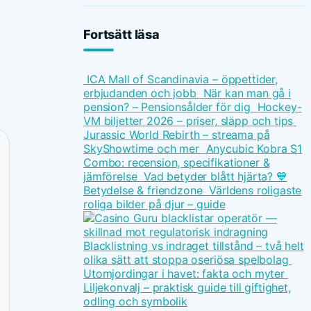
Fortsätt läsa
ICA Mall of Scandinavia – öppettider,
erbjudanden och jobb
När kan man gå i
pension? – Pensionsålder för dig
Hockey-
VM biljetter 2026 – priser, släpp och tips
Jurassic World Rebirth – streama på
SkyShowtime och mer
Anycubic Kobra S1
Combo: recension, specifikationer &
jämförelse
Vad betyder blått hjärta? 💙
Betydelse & friendzone
Världens roligaste
roliga bilder på djur – guide
Blacklistning vs indraget tillstånd – två helt
olika sätt att stoppa oseriösa spelbolag
Utomjordingar i havet: fakta och myter
Liljekonvalj – praktisk guide till giftighet,
odling och symbolik