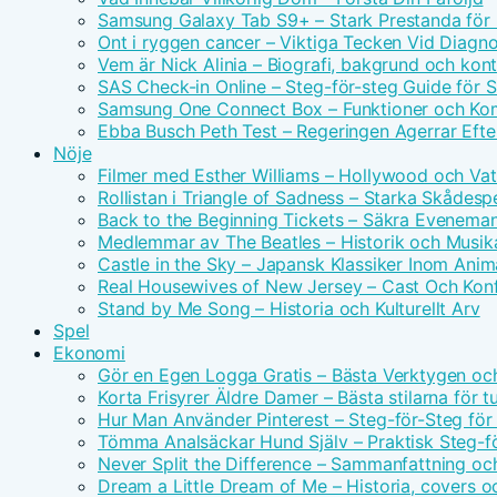
Samsung Galaxy Tab S9+ – Stark Prestanda för 
Ont i ryggen cancer – Viktiga Tecken Vid Diagn
Vem är Nick Alinia – Biografi, bakgrund och kon
SAS Check-in Online – Steg-för-steg Guide för 
Samsung One Connect Box – Funktioner och Kom
Ebba Busch Peth Test – Regeringen Agerrar Efter
Nöje
Filmer med Esther Williams – Hollywood och Vat
Rollistan i Triangle of Sadness – Starka Skådesp
Back to the Beginning Tickets – Säkra Evenema
Medlemmar av The Beatles – Historik och Musika
Castle in the Sky – Japansk Klassiker Inom Anim
Real Housewives of New Jersey – Cast Och Konf
Stand by Me Song – Historia och Kulturellt Arv
Spel
Ekonomi
Gör en Egen Logga Gratis – Bästa Verktygen oc
Korta Frisyrer Äldre Damer – Bästa stilarna för 
Hur Man Använder Pinterest – Steg-för-Steg för
Tömma Analsäckar Hund Själv – Praktisk Steg-f
Never Split the Difference – Sammanfattning oc
Dream a Little Dream of Me – Historia, covers o