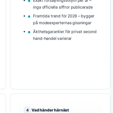
Exakt försäljningsvolym per år –
inga officiella siffror publicerade
Framtida trend för 2026 – bygger
på modeexperternas gissningar
Äkthetsgarantier för privat second
hand-handel varierar
Vad händer härnäst
4