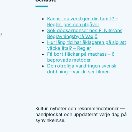
Känner du verkligen din familj? –
Regler, pris och utgåvor
Sök dödsannonser hos E. Nilssons
a
Begravningsbyrå Växjö
Hur lång tid har åklagaren på sig att
väcka åtal? – Regler
Få bort fläckar på madrass – 6
beprövade metoder
Den otroliga vandringen svensk
dubbning – var du ser filmen
Kultur, nyheter och rekommendationer —
handplockat och uppdaterat varje dag på
synvinkeln.se.