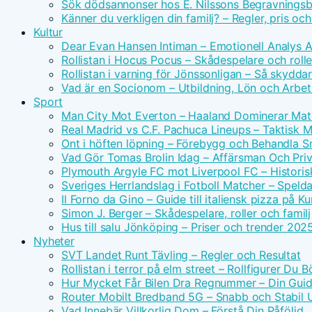
Sök dödsannonser hos E. Nilssons Begravningsb
Känner du verkligen din familj? – Regler, pris oc
Kultur
Dear Evan Hansen Intiman – Emotionell Analys 
Rollistan i Hocus Pocus – Skådespelare och rolle
Rollistan i varning för Jönssonligan – Så skydda
Vad är en Socionom – Utbildning, Lön och Arbe
Sport
Man City Mot Everton – Haaland Dominerar Ma
Real Madrid vs C.F. Pachuca Lineups – Taktisk 
Ont i höften löpning – Förebygg och Behandla 
Vad Gör Tomas Brolin Idag – Affärsman Och Priv
Plymouth Argyle FC mot Liverpool FC – Historis
Sveriges Herrlandslag i Fotboll Matcher – Spel
Il Forno da Gino – Guide till italiensk pizza på 
Simon J. Berger – Skådespelare, roller och familj
Hus till salu Jönköping – Priser och trender 202
Nyheter
SVT Landet Runt Tävling – Regler och Resultat
Rollistan i terror på elm street – Rollfigurer Du 
Hur Mycket Får Bilen Dra Regnummer – Din Guide
Router Mobilt Bredband 5G – Snabb och Stabil
Vad Innebär Villkorlig Dom – Förstå Din Påföljd