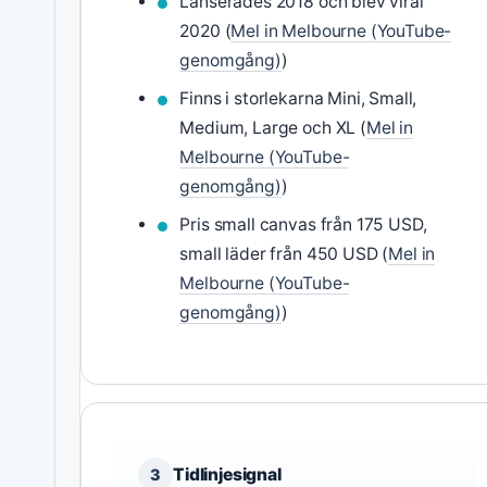
Lanserades 2018 och blev viral
2020 (
Mel in Melbourne (YouTube-
genomgång)
)
Finns i storlekarna Mini, Small,
Medium, Large och XL (
Mel in
Melbourne (YouTube-
genomgång)
)
Pris small canvas från 175 USD,
small läder från 450 USD (
Mel in
Melbourne (YouTube-
genomgång)
)
Tidlinjesignal
3