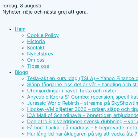
lördag, 8 augusti
Nyheter, nöje och nästa grej att göra.
Hem
Cookie Policy
Historia
Kontakt
Nyhetsbrev
Om oss
Tipsa oss
Blogg
Tesla-aktien kurs idag (TSLA) – Yahoo Finance 
Släpp fångarne loss det är vår – handling och s
Utomjordingar i havet: fakta och myter
Anycubic Kobra S1 Combo: recension, specifikat
Jurassic World Rebirth – streama på SkyShowt
Hockey-VM biljetter 2026 – priser, släpp och tip
ICA Mall of Scandinavia – öppettider, erbjudand
Den otroliga vandringen svensk dubbning – var d
Få bort fläckar på madrass – 6 beprövade meto
Hur lång tid har åklagaren på sig att väcka åtal?