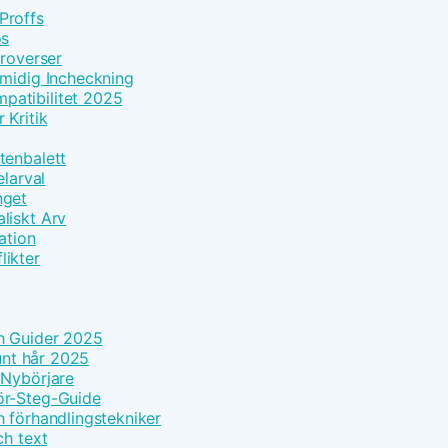
Proffs
os
troverser
Smidig Incheckning
patibilitet 2025
 Kritik
tenbalett
elarval
nget
liskt Arv
ation
likter
h Guider 2025
tunt hår 2025
 Nybörjare
ör-Steg-Guide
h förhandlingstekniker
ch text