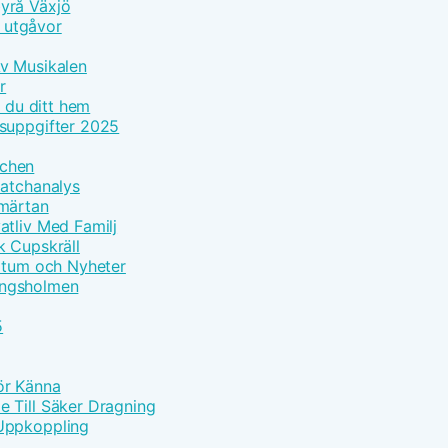
yrå Växjö
h utgåvor
Av Musikalen
r
r du ditt hem
tsuppgifter 2025
tchen
Matchanalys
Smärtan
atliv Med Familj
k Cupskräll
datum och Nyheter
Kungsholmen
5
Bör Känna
 Till Säker Dragning
 Uppkoppling