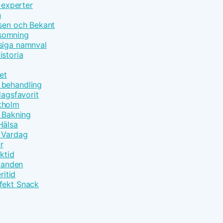
 experter
n
åsen och Bekant
nsomning
siga namnval
istoria
et
 behandling
dagsfavorit
kholm
t Bakning
Hälsa
m Vardag
r
ktid
åtanden
ritid
fekt Snack