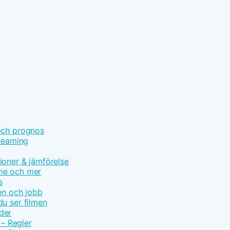
och prognos
treaming
ioner & jämförelse
ime och mer
s
en och jobb
u ser filmen
der
 – Regler