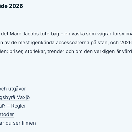
uide 2026
 det Marc Jacobs tote bag – en väska som vägrar försvinn
t en av de mest igenkända accessoarerna på stan, och 2026
lden: priser, storlekar, trender och om den verkligen är värd
 och utgåvor
gsbyrå Växjö
al? – Regler
etoder
r du ser filmen