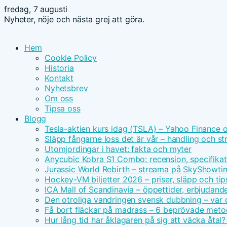
fredag, 7 augusti
Nyheter, nöje och nästa grej att göra.
Hem
Cookie Policy
Historia
Kontakt
Nyhetsbrev
Om oss
Tipsa oss
Blogg
Tesla-aktien kurs idag (TSLA) – Yahoo Finance 
Släpp fångarne loss det är vår – handling och s
Utomjordingar i havet: fakta och myter
Anycubic Kobra S1 Combo: recension, specifikat
Jurassic World Rebirth – streama på SkyShowt
Hockey-VM biljetter 2026 – priser, släpp och tip
ICA Mall of Scandinavia – öppettider, erbjudand
Den otroliga vandringen svensk dubbning – var d
Få bort fläckar på madrass – 6 beprövade meto
Hur lång tid har åklagaren på sig att väcka åtal?