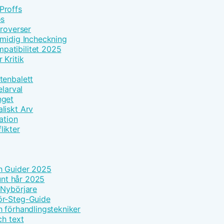
Proffs
os
troverser
Smidig Incheckning
patibilitet 2025
 Kritik
tenbalett
elarval
nget
liskt Arv
ation
likter
h Guider 2025
tunt hår 2025
 Nybörjare
ör-Steg-Guide
h förhandlingstekniker
ch text