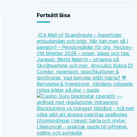
Fortsätt läsa
ICA Mall of Scandinavia – öppettider,
erbjudanden och jobb
När kan man gå i
pension? – Pensionsålder för dig
Hockey-
VM biljetter 2026 – priser, släpp och tips
Jurassic World Rebirth – streama på
SkyShowtime och mer
Anycubic Kobra S1
Combo: recension, specifikationer &
jämförelse
Vad betyder blått hjärta? 💙
Betydelse & friendzone
Världens roligaste
roliga bilder på djur – guide
Blacklistning vs indraget tillstånd – två helt
olika sätt att stoppa oseriösa spelbolag
Utomjordingar i havet: fakta och myter
Liljekonvalj – praktisk guide till giftighet,
odling och symbolik