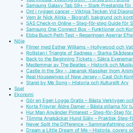
Samsung Galaxy Tab S9+ – Stark Prestanda för 
Ont i ryggen cancer – Viktiga Tecken Vid Diagn
Vem är Nick Alinia – Biografi, bakgrund och kon
SAS Check-in Online – Steg-för-steg Guide för 
Samsung One Connect Box – Funktioner och Kom
Ebba Busch Peth Test – Regeringen Agerrar Efter
Nöje
Filmer med Esther Williams – Hollywood och Vat
Rollistan i Triangle of Sadness – Starka Skådesp
Back to the Beginning Tickets – Säkra Evenema
Medlemmar av The Beatles – Historik och Musika
Castle in the Sky – Japansk Klassiker Inom Anim
Real Housewives of New Jersey – Cast Och Konf
Stand by Me Song – Historia och Kulturellt Arv
Spel
Ekonomi
Gör en Egen Logga Gratis – Bästa Verktygen oc
Korta Frisyrer Äldre Damer – Bästa stilarna för 
Hur Man Använder Pinterest – Steg-för-Steg för
Tömma Analsäckar Hund Själv – Praktisk Steg-f
Never Split the Difference – Sammanfattning oc
Dream a Little Dream of Me – Historia, covers o