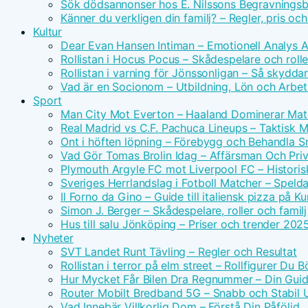
Sök dödsannonser hos E. Nilssons Begravningsb
Känner du verkligen din familj? – Regler, pris oc
Kultur
Dear Evan Hansen Intiman – Emotionell Analys 
Rollistan i Hocus Pocus – Skådespelare och rolle
Rollistan i varning för Jönssonligan – Så skydda
Vad är en Socionom – Utbildning, Lön och Arbe
Sport
Man City Mot Everton – Haaland Dominerar Ma
Real Madrid vs C.F. Pachuca Lineups – Taktisk 
Ont i höften löpning – Förebygg och Behandla 
Vad Gör Tomas Brolin Idag – Affärsman Och Priv
Plymouth Argyle FC mot Liverpool FC – Historis
Sveriges Herrlandslag i Fotboll Matcher – Spel
Il Forno da Gino – Guide till italiensk pizza på 
Simon J. Berger – Skådespelare, roller och familj
Hus till salu Jönköping – Priser och trender 202
Nyheter
SVT Landet Runt Tävling – Regler och Resultat
Rollistan i terror på elm street – Rollfigurer Du 
Hur Mycket Får Bilen Dra Regnummer – Din Guide
Router Mobilt Bredband 5G – Snabb och Stabil
Vad Innebär Villkorlig Dom – Förstå Din Påföljd