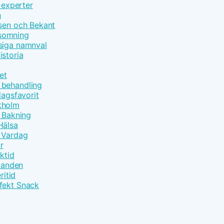
 experter
n
åsen och Bekant
nsomning
siga namnval
istoria
et
 behandling
dagsfavorit
kholm
t Bakning
Hälsa
m Vardag
r
ktid
åtanden
ritid
fekt Snack