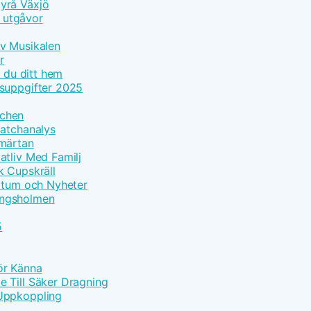
yrå Växjö
h utgåvor
Av Musikalen
r
r du ditt hem
tsuppgifter 2025
tchen
Matchanalys
Smärtan
atliv Med Familj
k Cupskräll
datum och Nyheter
Kungsholmen
5
Bör Känna
 Till Säker Dragning
 Uppkoppling