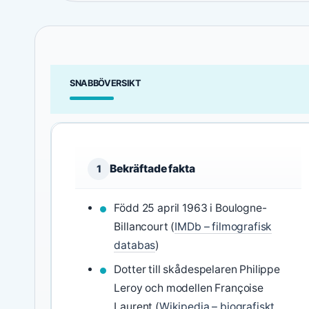
SNABBÖVERSIKT
Bekräftade fakta
1
Född 25 april 1963 i Boulogne-
Billancourt (
IMDb – filmografisk
databas
)
Dotter till skådespelaren Philippe
Leroy och modellen Françoise
Laurent (
Wikipedia – biografiskt