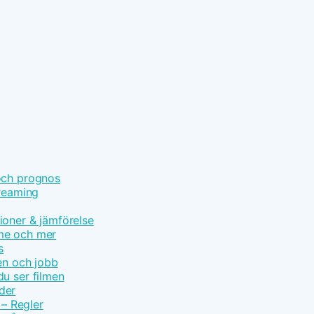
och prognos
treaming
ioner & jämförelse
ime och mer
s
en och jobb
u ser filmen
der
 – Regler