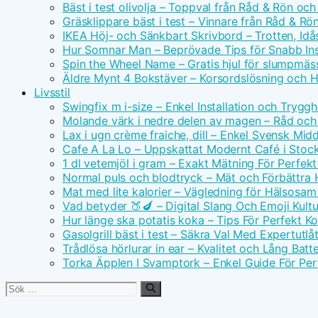
Bäst i test olivolja – Toppval från Råd & Rön och
Gräsklippare bäst i test – Vinnare från Råd & Rö
IKEA Höj- och Sänkbart Skrivbord – Trotten, Id
Hur Somnar Man – Beprövade Tips för Snabb I
Spin the Wheel Name – Gratis hjul för slumpmäs
Äldre Mynt 4 Bokstäver – Korsordslösning och H
Livsstil
Swingfix m i-size – Enkel Installation och Tryggh
Molande värk i nedre delen av magen – Råd och
Lax i ugn crème fraiche, dill – Enkel Svensk Mid
Cafe A La Lo – Uppskattat Modernt Café i Stoc
1 dl vetemjöl i gram – Exakt Mätning För Perfek
Normal puls och blodtryck – Mät och Förbättra 
Mat med lite kalorier – Vägledning för Hälsosa
Vad betyder 🍑🍆 – Digital Slang Och Emoji Kultu
Hur länge ska potatis koka – Tips För Perfekt Ko
Gasolgrill bäst i test – Säkra Val Med Expertutl
Trådlösa hörlurar in ear – Kvalitet och Lång Batte
Torka Äpplen I Svamptork – Enkel Guide För Per
Sök
efter: