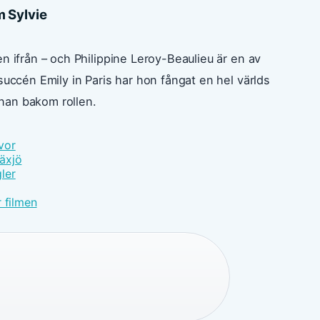
 Sylvie
n ifrån – och Philippine Leroy-Beaulieu är en av
succén Emily in Paris har hon fångat en hel världs
nan bakom rollen.
vor
äxjö
ler
 filmen