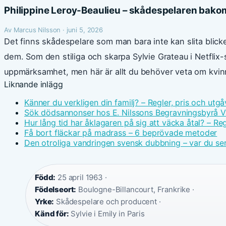
Philippine Leroy-Beaulieu – skådespelaren bakom
Av Marcus Nilsson · juni 5, 2026
Det finns skådespelare som man bara inte kan slita blicke
dem. Som den stiliga och skarpa Sylvie Grateau i Netflix-
uppmärksamhet, men här är allt du behöver veta om kvin
Liknande inlägg
Känner du verkligen din familj? – Regler, pris och utgå
Sök dödsannonser hos E. Nilssons Begravningsbyrå V
Hur lång tid har åklagaren på sig att väcka åtal? – Reg
Få bort fläckar på madrass – 6 beprövade metoder
Den otroliga vandringen svensk dubbning – var du ser
Född:
25 april 1963 ·
Födelseort:
Boulogne-Billancourt, Frankrike ·
Yrke:
Skådespelare och producent ·
Känd för:
Sylvie i Emily in Paris