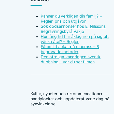
Känner du verkligen din familj? –
Regler, pris och utgåvor
Sök dödsannonser hos E. Nilssons
Begravningsbyrå Växjö
Hur lång tid har åklagaren på sig att
väcka åtal? – Regler
Få bort fläckar på madrass – 6
beprövade metoder
Den otroliga vandringen svensk
dubbning – var du ser filmen
Kultur, nyheter och rekommendationer —
handplockat och uppdaterat varje dag på
synvinkeln.se.