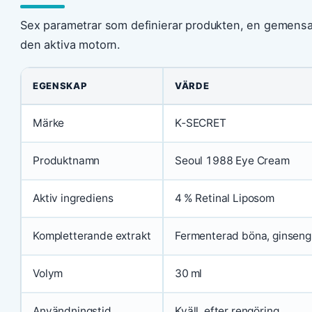
Sex parametrar som definierar produkten, en gemensam
den aktiva motorn.
EGENSKAP
VÄRDE
Märke
K‑SECRET
Produktnamn
Seoul 1988 Eye Cream
Aktiv ingrediens
4 % Retinal Liposom
Kompletterande extrakt
Fermenterad böna, ginseng
Volym
30 ml
Användningstid
Kväll, efter rengöring