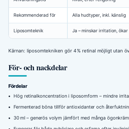
Rekommenderad för
Alla hudtyper, inkl. känslig
Liposomteknik
Ja – minskar irritation, öka
Kärnan: liposomtekniken gör 4 % retinal möjligt utan öve
För‑ och nackdelar
Fördelar
Hög retinalkoncentration i liposomform – mindre irrita
Fermenterad böna tillför antioxidanter och återfuktni
30 ml – generös volym jämfört med många ögonkräm
Fungerar för både nybörjare och erfarna efter invänjn