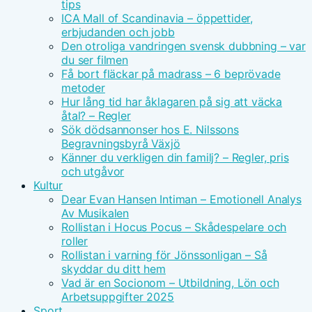
tips
ICA Mall of Scandinavia – öppettider,
erbjudanden och jobb
Den otroliga vandringen svensk dubbning – var
du ser filmen
Få bort fläckar på madrass – 6 beprövade
metoder
Hur lång tid har åklagaren på sig att väcka
åtal? – Regler
Sök dödsannonser hos E. Nilssons
Begravningsbyrå Växjö
Känner du verkligen din familj? – Regler, pris
och utgåvor
Kultur
Dear Evan Hansen Intiman – Emotionell Analys
Av Musikalen
Rollistan i Hocus Pocus – Skådespelare och
roller
Rollistan i varning för Jönssonligan – Så
skyddar du ditt hem
Vad är en Socionom – Utbildning, Lön och
Arbetsuppgifter 2025
Sport