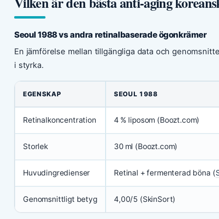
Vilken är den bästa anti‑aging korea
Seoul 1988 vs andra retinalbaserade ögonkrämer
En jämförelse mellan tillgängliga data och genomsnitte
i styrka.
EGENSKAP
SEOUL 1988
Retinalkoncentration
4 % liposom (Boozt.com)
Storlek
30 ml (Boozt.com)
Huvudingredienser
Retinal + fermenterad böna (
S
Genomsnittligt betyg
4,00/5 (SkinSort)