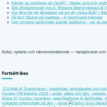
Känner du verkligen din familj? – Regler, pris och utgå
Sök dödsannonser hos E. Nilssons Begravningsbyrå V
Hur lång tid har åklagaren på sig att väcka åtal? – Reg
Få bort fläckar på madrass – 6 beprövade metoder
Den otroliga vandringen svensk dubbning – var du ser
Kultur, nyheter och rekommendationer — handplockat och u
Fortsätt läsa
ICA Mall of Scandinavia – öppettider, erbjudanden och job
Hockey-VM biljetter 2026 – priser, släpp och tips
Jurassic
Kobra S1 Combo: recension, specifikationer & jämförelse
V
roligaste roliga bilder på djur – guide