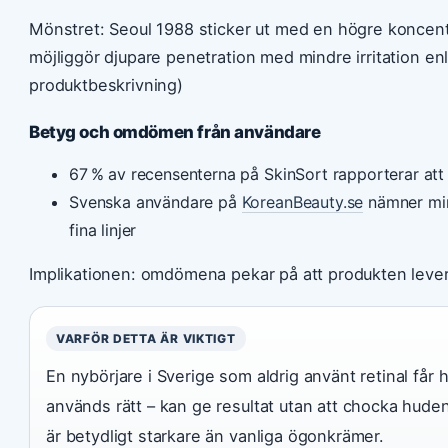
Mönstret: Seoul 1988 sticker ut med en högre koncentra
möjliggör djupare penetration med mindre irritation enli
produktbeskrivning)
Betyg och omdömen från användare
67 % av recensenterna på SkinSort rapporterar att
Svenska användare på
KoreanBeauty.se
nämner mins
fina linjer
Implikationen: omdömena pekar på att produkten leverer
VARFÖR DETTA ÄR VIKTIGT
En nybörjare i Sverige som aldrig använt retinal får
används rätt – kan ge resultat utan att chocka hude
är betydligt starkare än vanliga ögonkrämer.