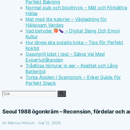
Perfekt Bakning
Normal puls och blodtryck – Mät och Förbättra
Hälsa
Mat med lite kalorier – Vägledning för
Hälsosam Vardag
Vad betyder
– Digital Slang Och Emoji
Kultur
Hur länge ska potatis koka – Tips För Perfekt
Koktid
Gasolgrill bäst i test – Säkra Val Med
Expertutlåtanden
Trådlösa hörlurar in ear – Kvalitet och Lång
Batteritid
Torka Äpplen I Svamptork – Enkel Guide För
Perfekt Snack
Sök
efter:
Seoul 1988 ögonkräm – Recension, fördelar och 
Av Marcus Nilsson · maj 12, 2026