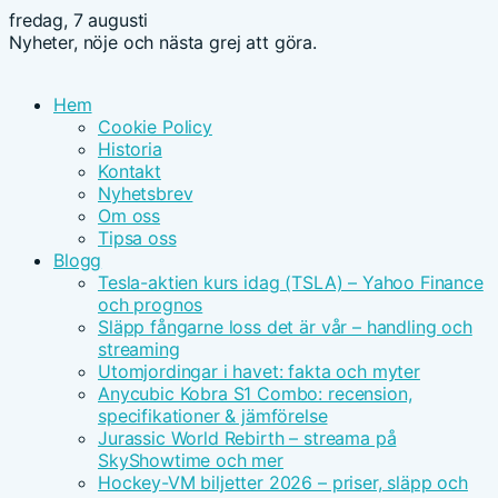
fredag, 7 augusti
Nyheter, nöje och nästa grej att göra.
Hem
Cookie Policy
Historia
Kontakt
Nyhetsbrev
Om oss
Tipsa oss
Blogg
Tesla-aktien kurs idag (TSLA) – Yahoo Finance
och prognos
Släpp fångarne loss det är vår – handling och
streaming
Utomjordingar i havet: fakta och myter
Anycubic Kobra S1 Combo: recension,
specifikationer & jämförelse
Jurassic World Rebirth – streama på
SkyShowtime och mer
Hockey-VM biljetter 2026 – priser, släpp och