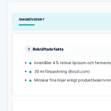
SNABBÖVERSIKT
Bekräftade fakta
1
Innehåller 4 % retinal liposom och ferment
30 ml förpackning (
Boozt.com
)
Minskar fina linjer enligt produktbeskrivnin