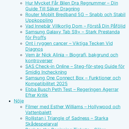
Hur Mycket Får Bilen Dra Regnummer – Din
Guide Till Säker Dragning
Router Mobilt Bredband 5G – Snabb och Stabil
Uppkoppling
Vad Innebär Villkorlig Dom – Förstå Din Påföljd
Samsung Galaxy Tab S9+ – Stark Prestanda
för Proffs
Ont i ryggen cancer – Viktiga Tecken Vid
Diagnos
Vem är Nick Alinia – Biografi, bakgrund och
kontroverser
SAS Check-in Online – Steg-för-steg Guide för
Smidig Incheckning
Samsung One Connect Box – Funktioner och
Kompatibilitet 2025
Ebba Busch Peth Test – Regeringen Agerrar
Efter Kritik
Nöje
Filmer med Esther Williams – Hollywood och
Vattenbalett
Rollistan i Triangle of Sadness – Starka
Skådespelarval