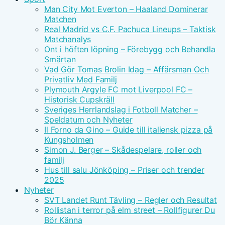
Man City Mot Everton – Haaland Dominerar
Matchen
Real Madrid vs C.F. Pachuca Lineups – Taktisk
Matchanalys
Ont i höften löpning – Förebygg och Behandla
Smärtan
Vad Gör Tomas Brolin Idag – Affärsman Och
Privatliv Med Familj
Plymouth Argyle FC mot Liverpool FC –
Historisk Cupskräll
Sveriges Herrlandslag i Fotboll Matcher –
Speldatum och Nyheter
Il Forno da Gino – Guide till italiensk pizza på
Kungsholmen
Simon J. Berger – Skådespelare, roller och
familj
Hus till salu Jönköping – Priser och trender
2025
Nyheter
SVT Landet Runt Tävling – Regler och Resultat
Rollistan i terror på elm street – Rollfigurer Du
Bör Känna