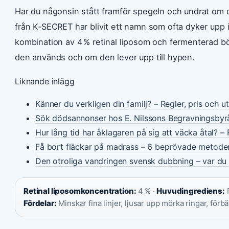
Har du någonsin stått framför spegeln och undrat om 
från K‑SECRET har blivit ett namn som ofta dyker upp i
kombination av 4 % retinal liposom och fermenterad bön
den används och om den lever upp till hypen.
Liknande inlägg
Känner du verkligen din familj? – Regler, pris och u
Sök dödsannonser hos E. Nilssons Begravningsbyr
Hur lång tid har åklagaren på sig att väcka åtal? – 
Få bort fläckar på madrass – 6 beprövade metode
Den otroliga vandringen svensk dubbning – var du 
Retinal liposomkoncentration:
4 % ·
Huvudingrediens:
F
Fördelar:
Minskar fina linjer, ljusar upp mörka ringar, förbät