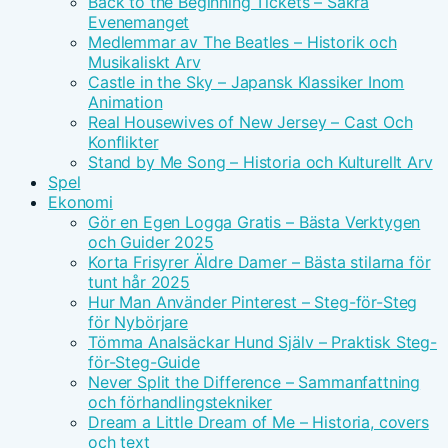
Back to the Beginning Tickets – Säkra
Evenemanget
Medlemmar av The Beatles – Historik och
Musikaliskt Arv
Castle in the Sky – Japansk Klassiker Inom
Animation
Real Housewives of New Jersey – Cast Och
Konflikter
Stand by Me Song – Historia och Kulturellt Arv
Spel
Ekonomi
Gör en Egen Logga Gratis – Bästa Verktygen
och Guider 2025
Korta Frisyrer Äldre Damer – Bästa stilarna för
tunt hår 2025
Hur Man Använder Pinterest – Steg-för-Steg
för Nybörjare
Tömma Analsäckar Hund Själv – Praktisk Steg-
för-Steg-Guide
Never Split the Difference – Sammanfattning
och förhandlingstekniker
Dream a Little Dream of Me – Historia, covers
och text