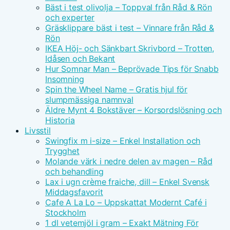
Bäst i test olivolja – Toppval från Råd & Rön
och experter
Gräsklippare bäst i test – Vinnare från Råd &
Rön
IKEA Höj- och Sänkbart Skrivbord – Trotten,
Idåsen och Bekant
Hur Somnar Man – Beprövade Tips för Snabb
Insomning
Spin the Wheel Name – Gratis hjul för
slumpmässiga namnval
Äldre Mynt 4 Bokstäver – Korsordslösning och
Historia
Livsstil
Swingfix m i-size – Enkel Installation och
Trygghet
Molande värk i nedre delen av magen – Råd
och behandling
Lax i ugn crème fraiche, dill – Enkel Svensk
Middagsfavorit
Cafe A La Lo – Uppskattat Modernt Café i
Stockholm
1 dl vetemjöl i gram – Exakt Mätning För