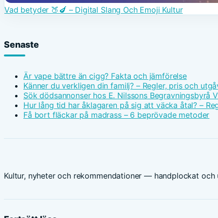
Vad betyder 🍑🍆 – Digital Slang Och Emoji Kultur
Senaste
Är vape bättre än cigg? Fakta och jämförelse
Känner du verkligen din familj? – Regler, pris och utgå
Sök dödsannonser hos E. Nilssons Begravningsbyrå V
Hur lång tid har åklagaren på sig att väcka åtal? – Reg
Få bort fläckar på madrass – 6 beprövade metoder
Kultur, nyheter och rekommendationer — handplockat och u