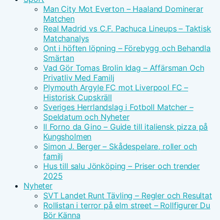
Man City Mot Everton – Haaland Dominerar
Matchen
Real Madrid vs C.F. Pachuca Lineups – Taktisk
Matchanalys
Ont i höften löpning – Förebygg och Behandla
Smärtan
Vad Gör Tomas Brolin Idag – Affärsman Och
Privatliv Med Familj
Plymouth Argyle FC mot Liverpool FC –
Historisk Cupskräll
Sveriges Herrlandslag i Fotboll Matcher –
Speldatum och Nyheter
Il Forno da Gino – Guide till italiensk pizza på
Kungsholmen
Simon J. Berger – Skådespelare, roller och
familj
Hus till salu Jönköping – Priser och trender
2025
Nyheter
SVT Landet Runt Tävling – Regler och Resultat
Rollistan i terror på elm street – Rollfigurer Du
Bör Känna