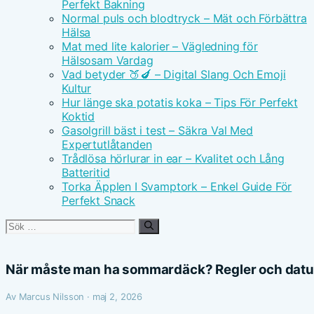
Perfekt Bakning
Normal puls och blodtryck – Mät och Förbättra
Hälsa
Mat med lite kalorier – Vägledning för
Hälsosam Vardag
Vad betyder 🍑🍆 – Digital Slang Och Emoji
Kultur
Hur länge ska potatis koka – Tips För Perfekt
Koktid
Gasolgrill bäst i test – Säkra Val Med
Expertutlåtanden
Trådlösa hörlurar in ear – Kvalitet och Lång
Batteritid
Torka Äpplen I Svamptork – Enkel Guide För
Perfekt Snack
Sök
efter:
När måste man ha sommardäck? Regler och dat
Av Marcus Nilsson · maj 2, 2026