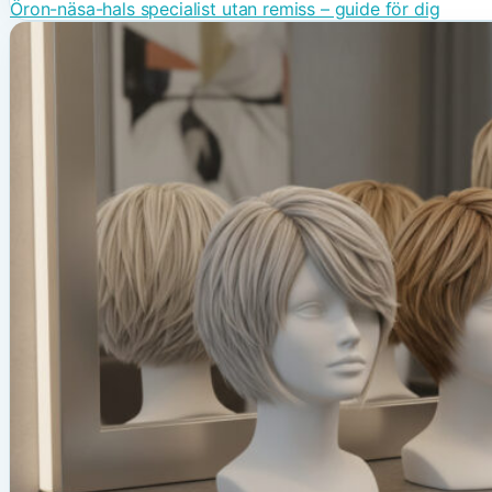
Öron-näsa-hals specialist utan remiss – guide för dig