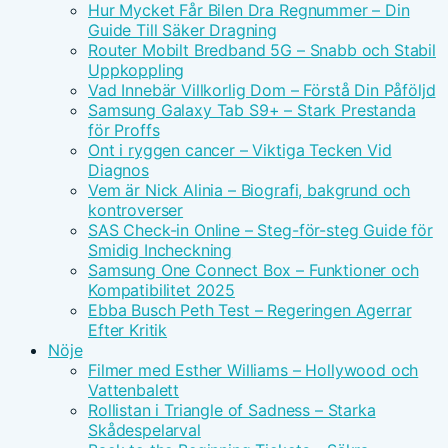
Hur Mycket Får Bilen Dra Regnummer – Din
Guide Till Säker Dragning
Router Mobilt Bredband 5G – Snabb och Stabil
Uppkoppling
Vad Innebär Villkorlig Dom – Förstå Din Påföljd
Samsung Galaxy Tab S9+ – Stark Prestanda
för Proffs
Ont i ryggen cancer – Viktiga Tecken Vid
Diagnos
Vem är Nick Alinia – Biografi, bakgrund och
kontroverser
SAS Check-in Online – Steg-för-steg Guide för
Smidig Incheckning
Samsung One Connect Box – Funktioner och
Kompatibilitet 2025
Ebba Busch Peth Test – Regeringen Agerrar
Efter Kritik
Nöje
Filmer med Esther Williams – Hollywood och
Vattenbalett
Rollistan i Triangle of Sadness – Starka
Skådespelarval