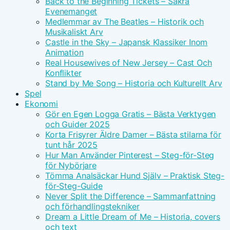
Back to the Beginning Tickets – Säkra
Evenemanget
Medlemmar av The Beatles – Historik och
Musikaliskt Arv
Castle in the Sky – Japansk Klassiker Inom
Animation
Real Housewives of New Jersey – Cast Och
Konflikter
Stand by Me Song – Historia och Kulturellt Arv
Spel
Ekonomi
Gör en Egen Logga Gratis – Bästa Verktygen
och Guider 2025
Korta Frisyrer Äldre Damer – Bästa stilarna för
tunt hår 2025
Hur Man Använder Pinterest – Steg-för-Steg
för Nybörjare
Tömma Analsäckar Hund Själv – Praktisk Steg-
för-Steg-Guide
Never Split the Difference – Sammanfattning
och förhandlingstekniker
Dream a Little Dream of Me – Historia, covers
och text