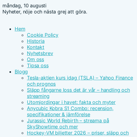
måndag, 10 augusti
Nyheter, nöje och nästa grej att göra.
Hem
Cookie Policy
Historia
Kontakt
Nyhetsbrev
Om oss
Tipsa oss
Blogg
Tesla-aktien kurs idag (TSLA) – Yahoo Finance
och prognos
Släpp fångarne loss det är vår – handling och
streaming
Utomjordingar i havet: fakta och myter
Anycubic Kobra S1 Combo: recension,
specifikationer & jämförelse
Jurassic World Rebirth – streama på
SkyShowtime och mer
Hockey-VM biljetter 2026 – priser, släpp och