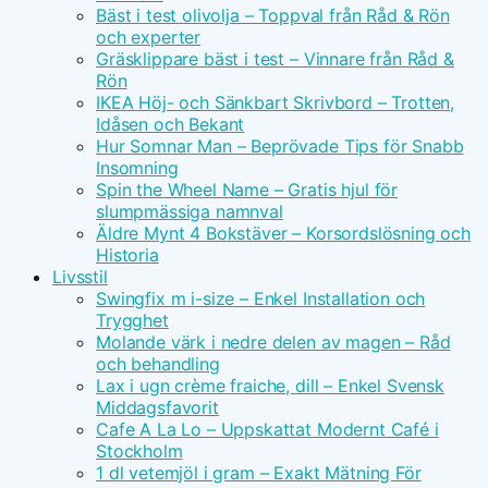
Bäst i test olivolja – Toppval från Råd & Rön
och experter
Gräsklippare bäst i test – Vinnare från Råd &
Rön
IKEA Höj- och Sänkbart Skrivbord – Trotten,
Idåsen och Bekant
Hur Somnar Man – Beprövade Tips för Snabb
Insomning
Spin the Wheel Name – Gratis hjul för
slumpmässiga namnval
Äldre Mynt 4 Bokstäver – Korsordslösning och
Historia
Livsstil
Swingfix m i-size – Enkel Installation och
Trygghet
Molande värk i nedre delen av magen – Råd
och behandling
Lax i ugn crème fraiche, dill – Enkel Svensk
Middagsfavorit
Cafe A La Lo – Uppskattat Modernt Café i
Stockholm
1 dl vetemjöl i gram – Exakt Mätning För