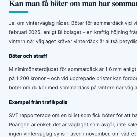
Kan man få böter om man har sommar
Ja, om vinterväglag råder. Böter för sommardäck vid v
februari 2025, enligt Bilbolaget – en kraftig höjning f
vintern när väglaget kräver vinterdäck är alltså betydli
Böter och straff
Minimimönsterdjupet för sommardäck är 1,6 mm enligt 
på 1 200 kronor – och vid upprepade brister kan fordone
böter om du kör med sommardäck på vintern när vägla
Exempel från trafikpolis
SVT rapporterade om en bilist som fick böter för att 
Poängen är enkel: det är väglaget som avgör, inte ka
ingen vinterväglag syns – även i november, om vädret ä