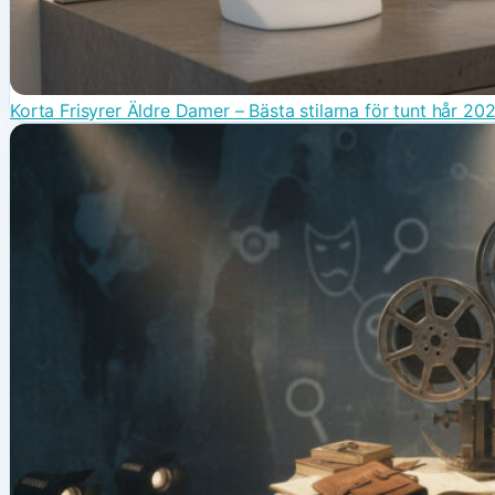
Korta Frisyrer Äldre Damer – Bästa stilarna för tunt hår 20