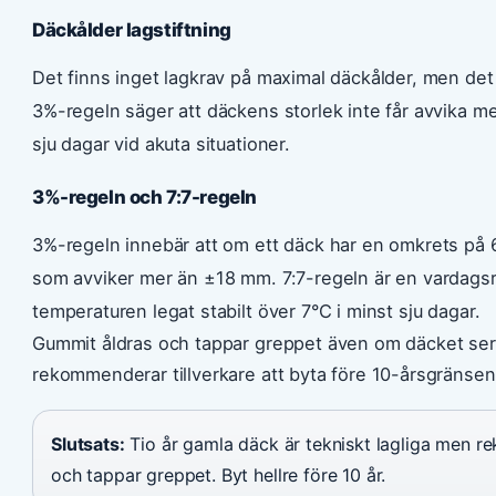
Däckålder lagstiftning
Det finns inget lagkrav på maximal däckålder, men det 
3%-regeln säger att däckens storlek inte får avvika m
sju dagar vid akuta situationer.
3%-regeln och 7:7-regeln
3%-regeln innebär att om ett däck har en omkrets på 
som avviker mer än ±18 mm. 7:7-regeln är en vardagsre
temperaturen legat stabilt över 7°C i minst sju dagar.
Gummit åldras och tappar greppet även om däcket ser f
rekommenderar tillverkare att byta före 10-årsgränsen 
Slutsats:
Tio år gamla däck är tekniskt lagliga men r
och tappar greppet. Byt hellre före 10 år.