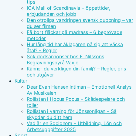
tips
ICA Mall of Scandinavia – öppettider,
erbjudanden och jobb
Den otroliga vandringen svensk dubbning – var
du ser filmen
Få bort fläckar på madrass – 6 beprövade
metoder
Hur lång tid har åklagaren på sig att väcka
åtal? – Regler
Sök dödsannonser hos E. Nilssons
Begravningsbyrå Växjö
Känner du verkligen din familj? – Regler, pris
och utgåvor
Kultur
Dear Evan Hansen Intiman – Emotionell Analys
Av Musikalen
Rollistan i Hocus Pocus – Skådespelare och
roller
Rollistan i varning för Jönssonligan – Så
skyddar du ditt hem
Vad är en Socionom – Utbildning, Lön och
Arbetsuppgifter 2025
Sport