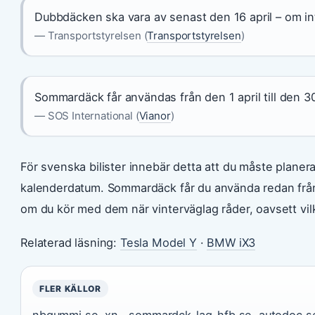
Dubbdäcken ska vara av senast den 16 april – om int
— Transportstyrelsen (
Transportstyrelsen
)
Sommardäck får användas från den 1 april till den 
— SOS International (
Vianor
)
För svenska bilister innebär detta att du måste planera
kalenderdatum. Sommardäck får du använda redan från 
om du kör med dem när vinterväglag råder, oavsett vil
Relaterad läsning:
Tesla Model Y
·
BMW iX3
FLER KÄLLOR
nbgummi.se
,
xn--sommardck-lag-hfb.se
,
autodoc.s