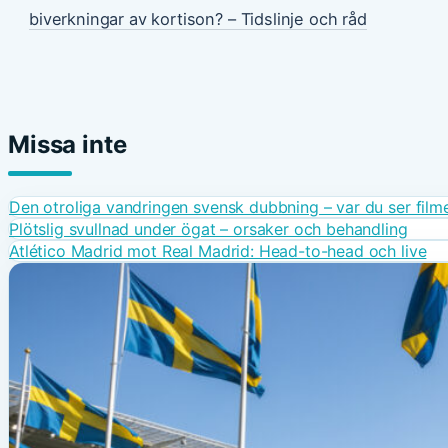
biverkningar av kortison? – Tidslinje och råd
Missa inte
Den otroliga vandringen svensk dubbning – var du ser film
Plötslig svullnad under ögat – orsaker och behandling
Atlético Madrid mot Real Madrid: Head-to-head och live