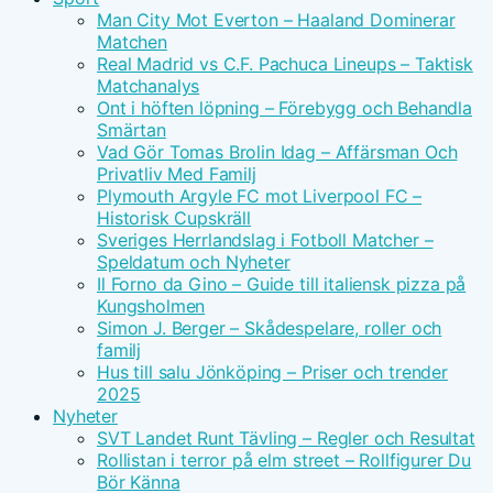
Man City Mot Everton – Haaland Dominerar
Matchen
Real Madrid vs C.F. Pachuca Lineups – Taktisk
Matchanalys
Ont i höften löpning – Förebygg och Behandla
Smärtan
Vad Gör Tomas Brolin Idag – Affärsman Och
Privatliv Med Familj
Plymouth Argyle FC mot Liverpool FC –
Historisk Cupskräll
Sveriges Herrlandslag i Fotboll Matcher –
Speldatum och Nyheter
Il Forno da Gino – Guide till italiensk pizza på
Kungsholmen
Simon J. Berger – Skådespelare, roller och
familj
Hus till salu Jönköping – Priser och trender
2025
Nyheter
SVT Landet Runt Tävling – Regler och Resultat
Rollistan i terror på elm street – Rollfigurer Du
Bör Känna