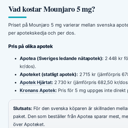
Vad kostar Mounjaro 5 mg?
Priset på Mounjaro 5 mg varierar mellan svenska apot
per apotekskedja och per dos.
Pris på olika apotek
Apotea (Sveriges ledande nätapotek):
2 448 kr f
kr/dos).
Apoteket (statligt apotek):
2 715 kr (jämförpris 67
Apotek Hjärtat
:
2 730 kr (jämförpris 682,50 kr/dos
Kronans Apotek
:
Pris för 5 mg uppges inte direkt
Slutsats:
För den svenska köparen är skillnaden mellan
paket. Den som beställer från Apotea sparar mest, me
över Apoteket.