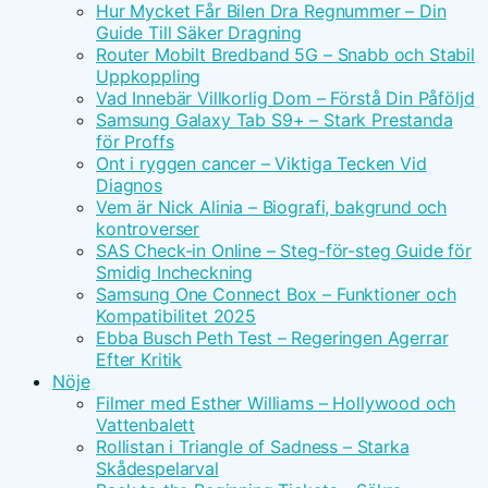
Hur Mycket Får Bilen Dra Regnummer – Din
Guide Till Säker Dragning
Router Mobilt Bredband 5G – Snabb och Stabil
Uppkoppling
Vad Innebär Villkorlig Dom – Förstå Din Påföljd
Samsung Galaxy Tab S9+ – Stark Prestanda
för Proffs
Ont i ryggen cancer – Viktiga Tecken Vid
Diagnos
Vem är Nick Alinia – Biografi, bakgrund och
kontroverser
SAS Check-in Online – Steg-för-steg Guide för
Smidig Incheckning
Samsung One Connect Box – Funktioner och
Kompatibilitet 2025
Ebba Busch Peth Test – Regeringen Agerrar
Efter Kritik
Nöje
Filmer med Esther Williams – Hollywood och
Vattenbalett
Rollistan i Triangle of Sadness – Starka
Skådespelarval