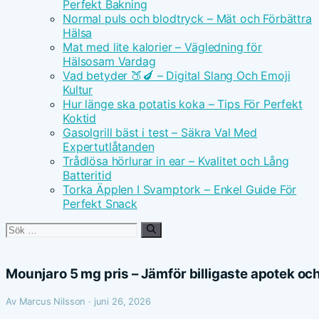
Perfekt Bakning
Normal puls och blodtryck – Mät och Förbättra
Hälsa
Mat med lite kalorier – Vägledning för
Hälsosam Vardag
Vad betyder 🍑🍆 – Digital Slang Och Emoji
Kultur
Hur länge ska potatis koka – Tips För Perfekt
Koktid
Gasolgrill bäst i test – Säkra Val Med
Expertutlåtanden
Trådlösa hörlurar in ear – Kvalitet och Lång
Batteritid
Torka Äpplen I Svamptork – Enkel Guide För
Perfekt Snack
Sök
efter:
Mounjaro 5 mg pris – Jämför billigaste apotek och
Av Marcus Nilsson · juni 26, 2026