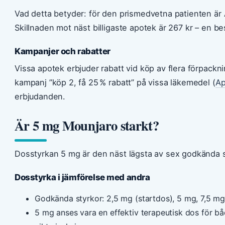
Vad detta betyder: för den prismedvetna patienten är 
Skillnaden mot näst billigaste apotek är 267 kr – en b
Kampanjer och rabatter
Vissa apotek erbjuder rabatt vid köp av flera förpackn
kampanj ”köp 2, få 25 % rabatt” på vissa läkemedel (
Ap
erbjudanden.
Är 5 mg Mounjaro starkt?
Dosstyrkan 5 mg är den näst lägsta av sex godkända sty
Dosstyrka i jämförelse med andra
Godkända styrkor: 2,5 mg (startdos), 5 mg, 7,5 mg
5 mg anses vara en effektiv terapeutisk dos för b