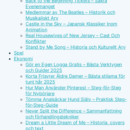
Back to the Beginning Tickets – Säkra
Evenemanget
Medlemmar av The Beatles – Historik och
Musikaliskt Arv
Castle in the Sky – Japansk Klassiker Inom
Animation
Real Housewives of New Jersey – Cast Och
Konflikter
Stand by Me Song – Historia och Kulturellt Arv
Spel
Ekonomi
Gör en Egen Logga Gratis – Bästa Verktygen
och Guider 2025
Korta Frisyrer Äldre Damer – Bästa stilarna för
tunt hår 2025
Hur Man Använder Pinterest – Steg-för-Steg
för Nybörjare
Tömma Analsäckar Hund Själv – Praktisk Steg-
för-Steg-Guide
Never Split the Difference – Sammanfattning
och förhandlingstekniker
Dream a Little Dream of Me – Historia, covers
och text