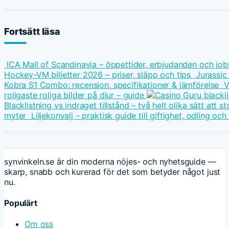
Fortsätt läsa
ICA Mall of Scandinavia – öppettider, erbjudanden och job
Hockey-VM biljetter 2026 – priser, släpp och tips
Jurassic
Kobra S1 Combo: recension, specifikationer & jämförelse
V
roligaste roliga bilder på djur – guide
Blacklistning vs indraget tillstånd – två helt olika sätt att
myter
Liljekonvalj – praktisk guide till giftighet, odling oc
synvinkeln.se är din moderna nöjes- och nyhetsguide —
skarp, snabb och kurerad för det som betyder något just
nu.
Populärt
Om oss