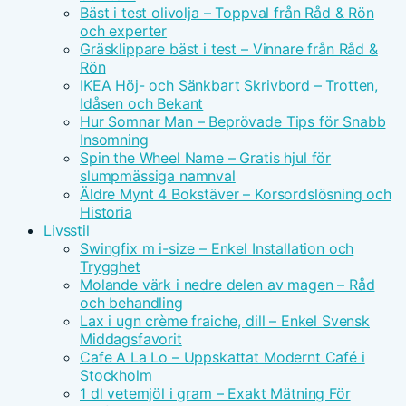
Bäst i test olivolja – Toppval från Råd & Rön
och experter
Gräsklippare bäst i test – Vinnare från Råd &
Rön
IKEA Höj- och Sänkbart Skrivbord – Trotten,
Idåsen och Bekant
Hur Somnar Man – Beprövade Tips för Snabb
Insomning
Spin the Wheel Name – Gratis hjul för
slumpmässiga namnval
Äldre Mynt 4 Bokstäver – Korsordslösning och
Historia
Livsstil
Swingfix m i-size – Enkel Installation och
Trygghet
Molande värk i nedre delen av magen – Råd
och behandling
Lax i ugn crème fraiche, dill – Enkel Svensk
Middagsfavorit
Cafe A La Lo – Uppskattat Modernt Café i
Stockholm
1 dl vetemjöl i gram – Exakt Mätning För