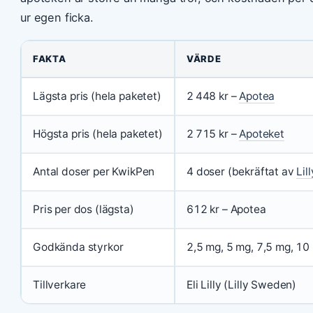
ur egen ficka.
FAKTA
VÄRDE
Lägsta pris (hela paketet)
2 448 kr –
Apotea
Högsta pris (hela paketet)
2 715 kr –
Apoteket
Antal doser per KwikPen
4 doser (bekräftat av
Lil
Pris per dos (lägsta)
612 kr – Apotea
Godkända styrkor
2,5 mg, 5 mg, 7,5 mg, 10
Tillverkare
Eli Lilly (Lilly Sweden)