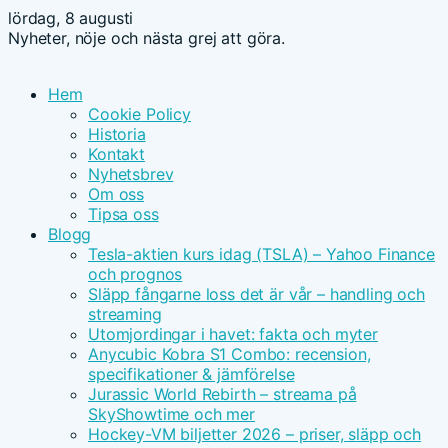
lördag, 8 augusti
Nyheter, nöje och nästa grej att göra.
Hem
Cookie Policy
Historia
Kontakt
Nyhetsbrev
Om oss
Tipsa oss
Blogg
Tesla-aktien kurs idag (TSLA) – Yahoo Finance
och prognos
Släpp fångarne loss det är vår – handling och
streaming
Utomjordingar i havet: fakta och myter
Anycubic Kobra S1 Combo: recension,
specifikationer & jämförelse
Jurassic World Rebirth – streama på
SkyShowtime och mer
Hockey-VM biljetter 2026 – priser, släpp och