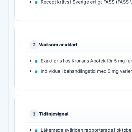
Recept krävs i Sverige enligt FASS (
FASS 
Vad som är oklart
2
Exakt pris hos Kronans Apotek för 5 mg (end
Individuell behandlingstid med 5 mg varier
Tidlinjesignal
3
Läkemedelsvärlden rapporterade i oktober