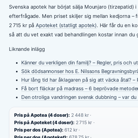
Svenska apotek har börjat sälja Mounjaro (tirzepatid) 
efterfrågade. Men priset skiljer sig mellan kedjorna – 
2 715 kr på
Apoteket (statligt apotek)
. Här får du en k
så att du vet exakt vad behandlingen kostar innan du gå
Liknande inlägg
Känner du verkligen din familj? – Regler, pris och u
Sök dödsannonser hos E. Nilssons Begravningsbyr
Hur lång tid har åklagaren på sig att väcka åtal? – 
Få bort fläckar på madrass – 6 beprövade metode
Den otroliga vandringen svensk dubbning – var du 
Pris på Apotea (4 doser):
2 448 kr ·
Pris på Apoteket (4 doser):
2 715 kr ·
Pris per dos (Apotea):
612 kr ·
Pris per dos (Apoteket):
678,75 kr ·