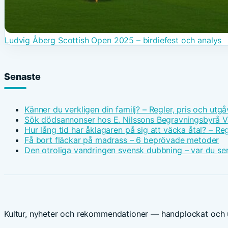
Ludvig Åberg Scottish Open 2025 – birdiefest och analys
Senaste
Känner du verkligen din familj? – Regler, pris och utgå
Sök dödsannonser hos E. Nilssons Begravningsbyrå V
Hur lång tid har åklagaren på sig att väcka åtal? – Reg
Få bort fläckar på madrass – 6 beprövade metoder
Den otroliga vandringen svensk dubbning – var du ser
Kultur, nyheter och rekommendationer — handplockat och u