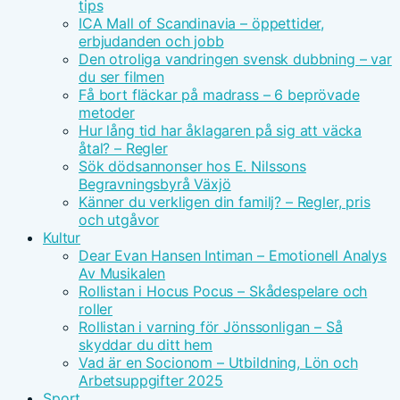
tips
ICA Mall of Scandinavia – öppettider,
erbjudanden och jobb
Den otroliga vandringen svensk dubbning – var
du ser filmen
Få bort fläckar på madrass – 6 beprövade
metoder
Hur lång tid har åklagaren på sig att väcka
åtal? – Regler
Sök dödsannonser hos E. Nilssons
Begravningsbyrå Växjö
Känner du verkligen din familj? – Regler, pris
och utgåvor
Kultur
Dear Evan Hansen Intiman – Emotionell Analys
Av Musikalen
Rollistan i Hocus Pocus – Skådespelare och
roller
Rollistan i varning för Jönssonligan – Så
skyddar du ditt hem
Vad är en Socionom – Utbildning, Lön och
Arbetsuppgifter 2025
Sport