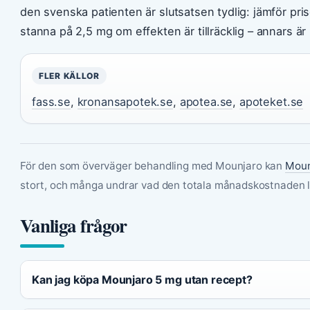
den svenska patienten är slutsatsen tydlig: jämför pris
stanna på 2,5 mg om effekten är tillräcklig – annars är
FLER KÄLLOR
fass.se
,
kronansapotek.se
,
apotea.se
,
apoteket.se
För den som överväger behandling med Mounjaro kan
Moun
stort, och många undrar vad den totala månadskostnaden l
Vanliga frågor
Kan jag köpa Mounjaro 5 mg utan recept?