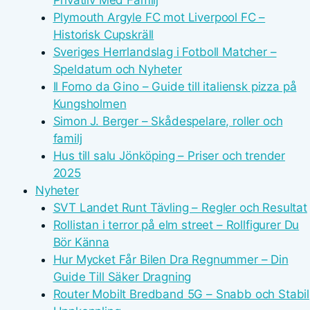
Privatliv Med Familj
Plymouth Argyle FC mot Liverpool FC –
Historisk Cupskräll
Sveriges Herrlandslag i Fotboll Matcher –
Speldatum och Nyheter
Il Forno da Gino – Guide till italiensk pizza på
Kungsholmen
Simon J. Berger – Skådespelare, roller och
familj
Hus till salu Jönköping – Priser och trender
2025
Nyheter
SVT Landet Runt Tävling – Regler och Resultat
Rollistan i terror på elm street – Rollfigurer Du
Bör Känna
Hur Mycket Får Bilen Dra Regnummer – Din
Guide Till Säker Dragning
Router Mobilt Bredband 5G – Snabb och Stabil