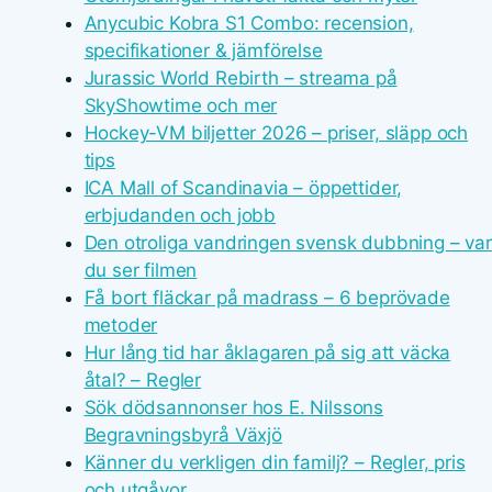
Anycubic Kobra S1 Combo: recension,
specifikationer & jämförelse
Jurassic World Rebirth – streama på
SkyShowtime och mer
Hockey-VM biljetter 2026 – priser, släpp och
tips
ICA Mall of Scandinavia – öppettider,
erbjudanden och jobb
Den otroliga vandringen svensk dubbning – var
du ser filmen
Få bort fläckar på madrass – 6 beprövade
metoder
Hur lång tid har åklagaren på sig att väcka
åtal? – Regler
Sök dödsannonser hos E. Nilssons
Begravningsbyrå Växjö
Känner du verkligen din familj? – Regler, pris
och utgåvor