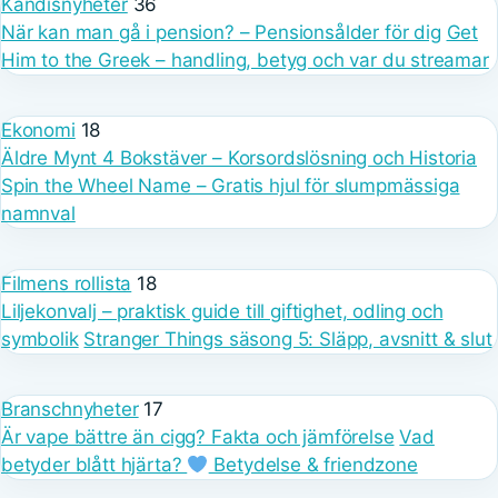
Kändisnyheter
36
När kan man gå i pension? – Pensionsålder för dig
Get
Him to the Greek – handling, betyg och var du streamar
Ekonomi
18
Äldre Mynt 4 Bokstäver – Korsordslösning och Historia
Spin the Wheel Name – Gratis hjul för slumpmässiga
namnval
Filmens rollista
18
Liljekonvalj – praktisk guide till giftighet, odling och
symbolik
Stranger Things säsong 5: Släpp, avsnitt & slut
Branschnyheter
17
Är vape bättre än cigg? Fakta och jämförelse
Vad
betyder blått hjärta?
Betydelse & friendzone