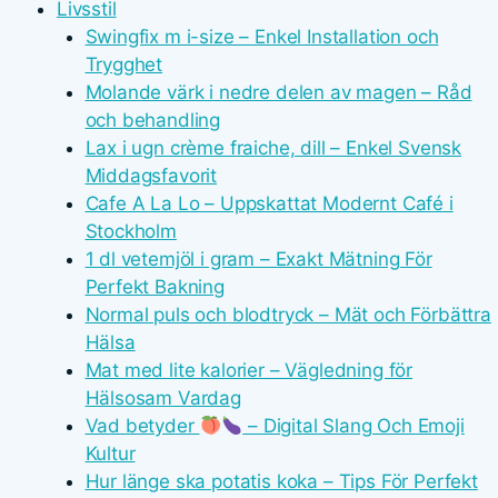
Livsstil
Swingfix m i-size – Enkel Installation och
Trygghet
Molande värk i nedre delen av magen – Råd
och behandling
Lax i ugn crème fraiche, dill – Enkel Svensk
Middagsfavorit
Cafe A La Lo – Uppskattat Modernt Café i
Stockholm
1 dl vetemjöl i gram – Exakt Mätning För
Perfekt Bakning
Normal puls och blodtryck – Mät och Förbättra
Hälsa
Mat med lite kalorier – Vägledning för
Hälsosam Vardag
Vad betyder
– Digital Slang Och Emoji
Kultur
Hur länge ska potatis koka – Tips För Perfekt