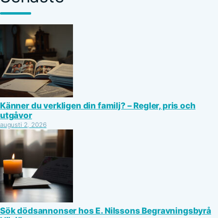
Känner du verkligen din familj? – Regler, pris och
utgåvor
augusti 2, 2026
Sök dödsannonser hos E. Nilssons Begravningsbyrå