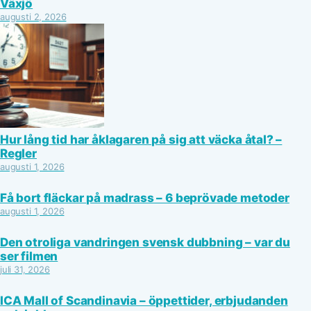
Växjö
augusti 2, 2026
Hur lång tid har åklagaren på sig att väcka åtal? –
Regler
augusti 1, 2026
Få bort fläckar på madrass – 6 beprövade metoder
augusti 1, 2026
Den otroliga vandringen svensk dubbning – var du
ser filmen
juli 31, 2026
ICA Mall of Scandinavia – öppettider, erbjudanden