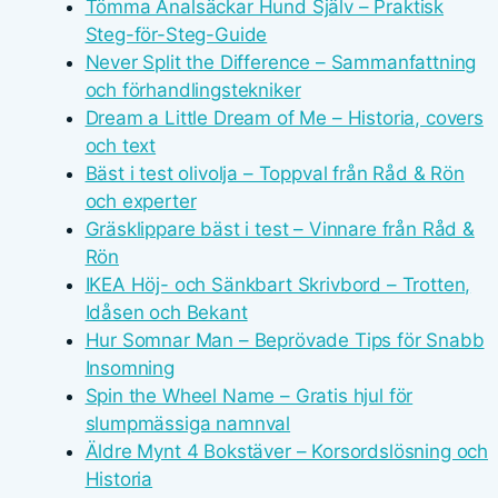
Tömma Analsäckar Hund Själv – Praktisk
Steg-för-Steg-Guide
Never Split the Difference – Sammanfattning
och förhandlingstekniker
Dream a Little Dream of Me – Historia, covers
och text
Bäst i test olivolja – Toppval från Råd & Rön
och experter
Gräsklippare bäst i test – Vinnare från Råd &
Rön
IKEA Höj- och Sänkbart Skrivbord – Trotten,
Idåsen och Bekant
Hur Somnar Man – Beprövade Tips för Snabb
Insomning
Spin the Wheel Name – Gratis hjul för
slumpmässiga namnval
Äldre Mynt 4 Bokstäver – Korsordslösning och
Historia