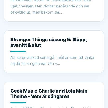
Få blommor väcker så blandade känslor som
liljekonvaljen. Den doftar bedårande och ser
oskyldig ut, men bakom de…
Stranger Things säsong 5: Släpp,
avsnitt & slut
Att se en älskad serie gå i mål är som att vinka
hejdå till en gammal vän –…
Geek Music Charlie and Lola Main
Theme – Vem är sångaren