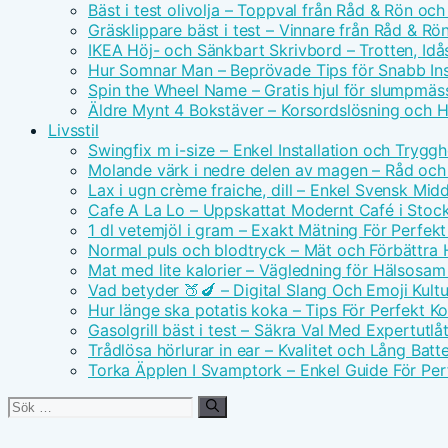
Bäst i test olivolja – Toppval från Råd & Rön och
Gräsklippare bäst i test – Vinnare från Råd & Rö
IKEA Höj- och Sänkbart Skrivbord – Trotten, Id
Hur Somnar Man – Beprövade Tips för Snabb I
Spin the Wheel Name – Gratis hjul för slumpmäs
Äldre Mynt 4 Bokstäver – Korsordslösning och H
Livsstil
Swingfix m i-size – Enkel Installation och Tryggh
Molande värk i nedre delen av magen – Råd och
Lax i ugn crème fraiche, dill – Enkel Svensk Mid
Cafe A La Lo – Uppskattat Modernt Café i Stoc
1 dl vetemjöl i gram – Exakt Mätning För Perfek
Normal puls och blodtryck – Mät och Förbättra 
Mat med lite kalorier – Vägledning för Hälsosa
Vad betyder 🍑🍆 – Digital Slang Och Emoji Kultu
Hur länge ska potatis koka – Tips För Perfekt Ko
Gasolgrill bäst i test – Säkra Val Med Expertutl
Trådlösa hörlurar in ear – Kvalitet och Lång Batte
Torka Äpplen I Svamptork – Enkel Guide För Per
Sök
efter: