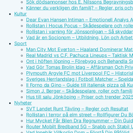
Sök dödsannonser hos E. Nilssons Begravningsb
Känner du verkligen din familj? – Regler, pris oc
Kultur
Dear Evan Hansen Intiman – Emotionell Analys 
Rollistan i Hocus Pocus – Skådespelare och rolle
Rollistan i varning för Jönssonligan – Så skydda
Vad är en Socionom – Utbildning, Lön och Arbe
Sport
Man City Mot Everton – Haaland Dominerar Ma
Real Madrid vs C.F. Pachuca Lineups – Taktisk 
Ont i höften löpning – Förebygg och Behandla 
Vad Gör Tomas Brolin Idag – Affärsman Och Priv
Plymouth Argyle FC mot Liverpool FC – Historis
Sveriges Herrlandslag i Fotboll Matcher – Spel
Il Forno da Gino – Guide till italiensk pizza på 
Simon J. Berger – Skådespelare, roller och familj
Hus till salu Jönköping – Priser och trender 202
Nyheter
SVT Landet Runt Tävling – Regler och Resultat
Rollistan i terror på elm street – Rollfigurer Du 
Hur Mycket Får Bilen Dra Regnummer – Din Guide
Router Mobilt Bredband 5G – Snabb och Stabil
Vad Innebär Villkorlig Dom – Förstå Din Påföljd