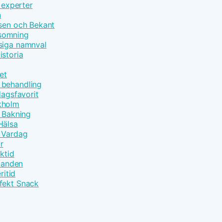
 experter
n
åsen och Bekant
nsomning
siga namnval
istoria
et
 behandling
dagsfavorit
kholm
t Bakning
Hälsa
m Vardag
r
ktid
åtanden
ritid
fekt Snack