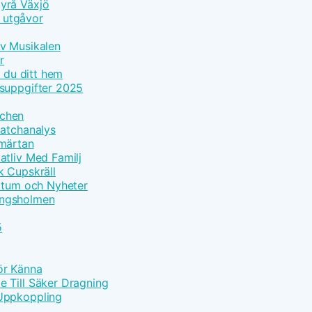
yrå Växjö
h utgåvor
Av Musikalen
r
r du ditt hem
tsuppgifter 2025
tchen
Matchanalys
Smärtan
atliv Med Familj
k Cupskräll
datum och Nyheter
Kungsholmen
5
Bör Känna
 Till Säker Dragning
 Uppkoppling