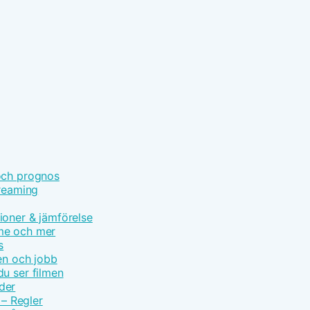
och prognos
treaming
ioner & jämförelse
ime och mer
s
en och jobb
u ser filmen
der
 – Regler