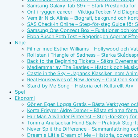
Samsung Galaxy Tab S9+ – Stark Prestanda för 
Ont i ryggen cancer – Viktiga Tecken Vid Diagn
Vem är Nick Alinia – Biografi, bakgrund och kon
SAS Check-in Online – Steg-för-steg Guide för 
Samsung One Connect Box – Funktioner och Kom
Ebba Busch Peth Test – Regeringen Agerrar Efter
Nöje
Filmer med Esther Williams – Hollywood och Vat
Rollistan i Triangle of Sadness – Starka Skådesp
Back to the Beginning Tickets – Säkra Evenema
Medlemmar av The Beatles – Historik och Musika
Castle in the Sky – Japansk Klassiker Inom Anim
Real Housewives of New Jersey – Cast Och Konf
Stand by Me Song – Historia och Kulturellt Arv
Spel
Ekonomi
Gör en Egen Logga Gratis – Bästa Verktygen oc
Korta Frisyrer Äldre Damer – Bästa stilarna för 
Hur Man Använder Pinterest – Steg-för-Steg för
Tömma Analsäckar Hund Själv – Praktisk Steg-f
Never Split the Difference – Sammanfattning oc
Dream a Little Dream of Me – Historia, covers o