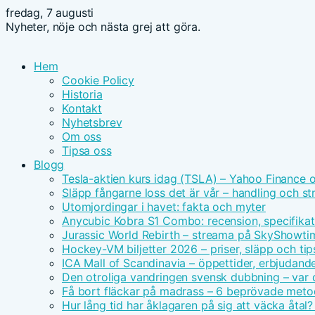
fredag, 7 augusti
Nyheter, nöje och nästa grej att göra.
Hem
Cookie Policy
Historia
Kontakt
Nyhetsbrev
Om oss
Tipsa oss
Blogg
Tesla-aktien kurs idag (TSLA) – Yahoo Finance 
Släpp fångarne loss det är vår – handling och s
Utomjordingar i havet: fakta och myter
Anycubic Kobra S1 Combo: recension, specifikat
Jurassic World Rebirth – streama på SkyShowt
Hockey-VM biljetter 2026 – priser, släpp och tip
ICA Mall of Scandinavia – öppettider, erbjudand
Den otroliga vandringen svensk dubbning – var d
Få bort fläckar på madrass – 6 beprövade meto
Hur lång tid har åklagaren på sig att väcka åtal?