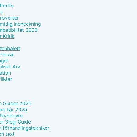
Proffs
os
troverser
Smidig Incheckning
patibilitet 2025
 Kritik
tenbalett
elarval
nget
liskt Arv
ation
likter
h Guider 2025
tunt hår 2025
 Nybörjare
ör-Steg-Guide
h förhandlingstekniker
ch text