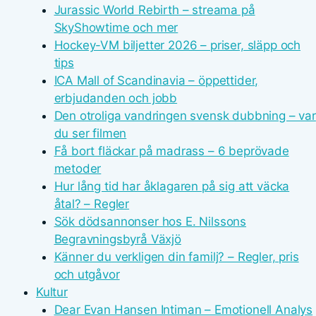
Jurassic World Rebirth – streama på
SkyShowtime och mer
Hockey-VM biljetter 2026 – priser, släpp och
tips
ICA Mall of Scandinavia – öppettider,
erbjudanden och jobb
Den otroliga vandringen svensk dubbning – var
du ser filmen
Få bort fläckar på madrass – 6 beprövade
metoder
Hur lång tid har åklagaren på sig att väcka
åtal? – Regler
Sök dödsannonser hos E. Nilssons
Begravningsbyrå Växjö
Känner du verkligen din familj? – Regler, pris
och utgåvor
Kultur
Dear Evan Hansen Intiman – Emotionell Analys