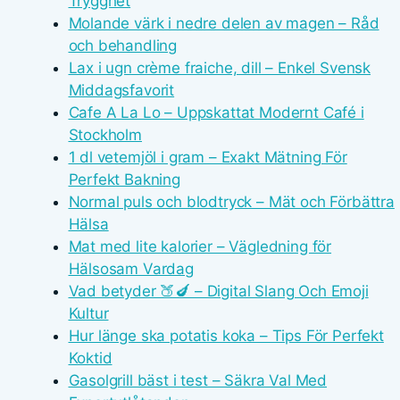
Trygghet
Molande värk i nedre delen av magen – Råd
och behandling
Lax i ugn crème fraiche, dill – Enkel Svensk
Middagsfavorit
Cafe A La Lo – Uppskattat Modernt Café i
Stockholm
1 dl vetemjöl i gram – Exakt Mätning För
Perfekt Bakning
Normal puls och blodtryck – Mät och Förbättra
Hälsa
Mat med lite kalorier – Vägledning för
Hälsosam Vardag
Vad betyder 🍑🍆 – Digital Slang Och Emoji
Kultur
Hur länge ska potatis koka – Tips För Perfekt
Koktid
Gasolgrill bäst i test – Säkra Val Med