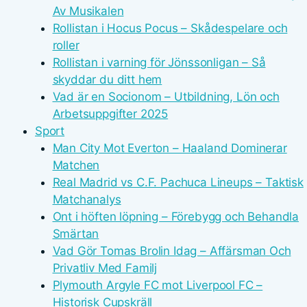
Av Musikalen
Rollistan i Hocus Pocus – Skådespelare och
roller
Rollistan i varning för Jönssonligan – Så
skyddar du ditt hem
Vad är en Socionom – Utbildning, Lön och
Arbetsuppgifter 2025
Sport
Man City Mot Everton – Haaland Dominerar
Matchen
Real Madrid vs C.F. Pachuca Lineups – Taktisk
Matchanalys
Ont i höften löpning – Förebygg och Behandla
Smärtan
Vad Gör Tomas Brolin Idag – Affärsman Och
Privatliv Med Familj
Plymouth Argyle FC mot Liverpool FC –
Historisk Cupskräll