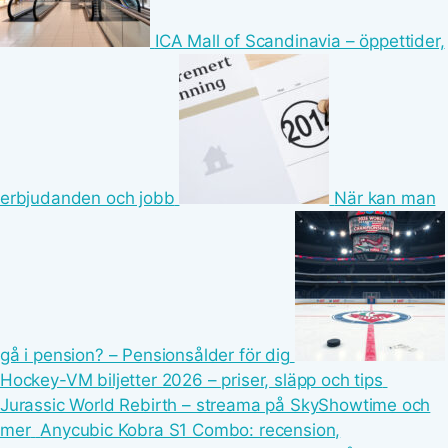
ICA Mall of Scandinavia – öppettider,
erbjudanden och jobb
När kan man
gå i pension? – Pensionsålder för dig
Hockey-VM biljetter 2026 – priser, släpp och tips
Jurassic World Rebirth – streama på SkyShowtime och
mer
Anycubic Kobra S1 Combo: recension,