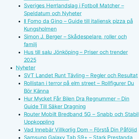
Sveriges Herrlandslag i Fotboll Matcher –
Speldatum och Nyheter
Il Forno da Gino – Guide till italiensk pizza på
Kungsholmen
Simon J. Berger – Skådespelare, roller och
familj
Hus till salu Jönköping – Priser och trender
2025
Nyheter
SVT Landet Runt Tävling – Regler och Resultat
Rollistan i terror på elm street – Rollfigurer Du
Bör Känna
Hur Mycket Får Bilen Dra Regnummer – Din
Guide Till Säker Dragning
Router Mobilt Bredband 5G – Snabb och Stabil
Uppkoppling
Vad Innebär Villkorlig Dom – Förstå Din Påföljd
Samsung Galaxy Tab S9+ – Stark Prestanda