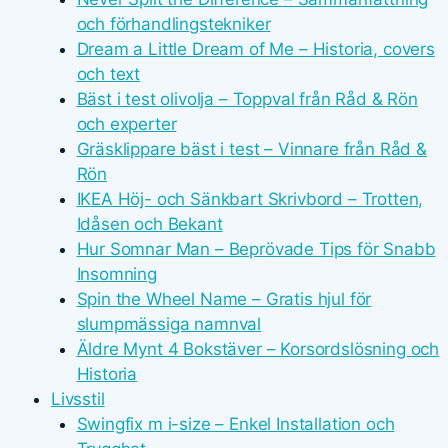
och förhandlingstekniker
Dream a Little Dream of Me – Historia, covers
och text
Bäst i test olivolja – Toppval från Råd & Rön
och experter
Gräsklippare bäst i test – Vinnare från Råd &
Rön
IKEA Höj- och Sänkbart Skrivbord – Trotten,
Idåsen och Bekant
Hur Somnar Man – Beprövade Tips för Snabb
Insomning
Spin the Wheel Name – Gratis hjul för
slumpmässiga namnval
Äldre Mynt 4 Bokstäver – Korsordslösning och
Historia
Livsstil
Swingfix m i-size – Enkel Installation och