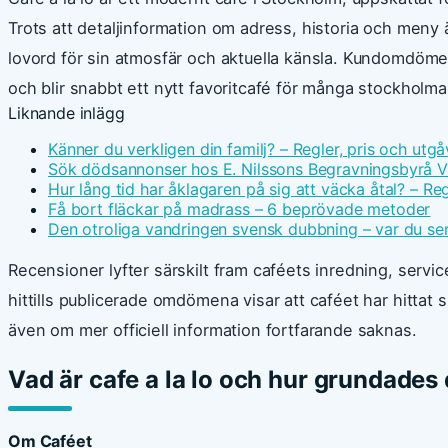
Trots att detaljinformation om adress, historia och meny är
lovord för sin atmosfär och aktuella känsla. Kundomdömen 
och blir snabbt ett nytt favoritcafé för många stockholma
Liknande inlägg
Känner du verkligen din familj? – Regler, pris och utgå
Sök dödsannonser hos E. Nilssons Begravningsbyrå V
Hur lång tid har åklagaren på sig att väcka åtal? – Reg
Få bort fläckar på madrass – 6 beprövade metoder
Den otroliga vandringen svensk dubbning – var du ser
Recensioner lyfter särskilt fram caféets inredning, servi
hittills publicerade omdömena visar att caféet har hittat
även om mer officiell information fortfarande saknas.
Vad är cafe a la lo och hur grundades
Om Caféet