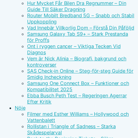
Hur Mycket Får Bilen Dra Regnummer – Din
Guide Till Säker Dragning
Router Mobilt Bredband 5G – Snabb och Stabil
Uppkoppling
Vad Innebär Villkorlig Dom – Förstå Din Påföljd
Samsung Galaxy Tab S9+ – Stark Prestanda
för Proffs
Ont i ryggen cancer – Viktiga Tecken Vid
Diagnos
Vem är Nick Alinia – Biografi, bakgrund och
kontroverser
SAS Check-in Online – Steg-för-steg Guide för
Smidig Incheckning
Samsung One Connect Box – Funktioner och
Kompatibilitet 2025
Ebba Busch Peth Test – Regeringen Agerrar
Efter Kritik
Nöje
Filmer med Esther Williams – Hollywood och
Vattenbalett
Rollistan i Triangle of Sadness – Starka
Skådespelarval