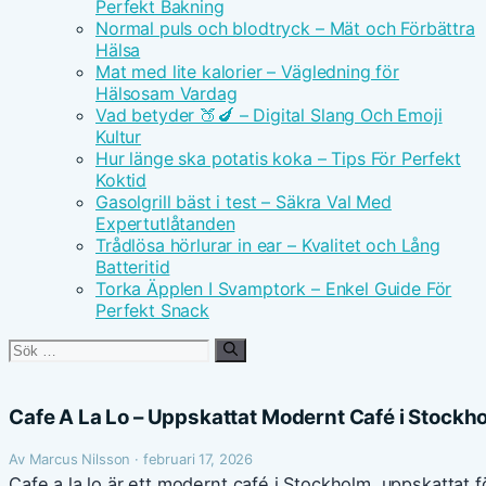
Perfekt Bakning
Normal puls och blodtryck – Mät och Förbättra
Hälsa
Mat med lite kalorier – Vägledning för
Hälsosam Vardag
Vad betyder 🍑🍆 – Digital Slang Och Emoji
Kultur
Hur länge ska potatis koka – Tips För Perfekt
Koktid
Gasolgrill bäst i test – Säkra Val Med
Expertutlåtanden
Trådlösa hörlurar in ear – Kvalitet och Lång
Batteritid
Torka Äpplen I Svamptork – Enkel Guide För
Perfekt Snack
Sök
efter:
Cafe A La Lo – Uppskattat Modernt Café i Stockh
Av Marcus Nilsson · februari 17, 2026
Cafe a la lo är ett modernt café i Stockholm, uppskattat 