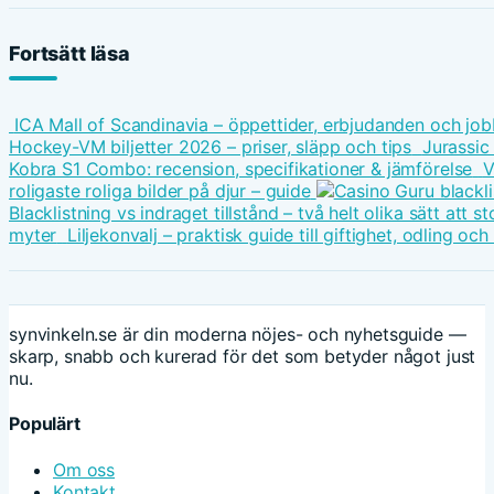
Fortsätt läsa
ICA Mall of Scandinavia – öppettider, erbjudanden och job
Hockey-VM biljetter 2026 – priser, släpp och tips
Jurassic
Kobra S1 Combo: recension, specifikationer & jämförelse
V
roligaste roliga bilder på djur – guide
Blacklistning vs indraget tillstånd – två helt olika sätt att
myter
Liljekonvalj – praktisk guide till giftighet, odling oc
synvinkeln.se är din moderna nöjes- och nyhetsguide —
skarp, snabb och kurerad för det som betyder något just
nu.
Populärt
Om oss
Kontakt