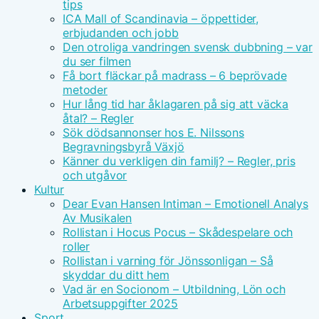
tips
ICA Mall of Scandinavia – öppettider,
erbjudanden och jobb
Den otroliga vandringen svensk dubbning – var
du ser filmen
Få bort fläckar på madrass – 6 beprövade
metoder
Hur lång tid har åklagaren på sig att väcka
åtal? – Regler
Sök dödsannonser hos E. Nilssons
Begravningsbyrå Växjö
Känner du verkligen din familj? – Regler, pris
och utgåvor
Kultur
Dear Evan Hansen Intiman – Emotionell Analys
Av Musikalen
Rollistan i Hocus Pocus – Skådespelare och
roller
Rollistan i varning för Jönssonligan – Så
skyddar du ditt hem
Vad är en Socionom – Utbildning, Lön och
Arbetsuppgifter 2025
Sport