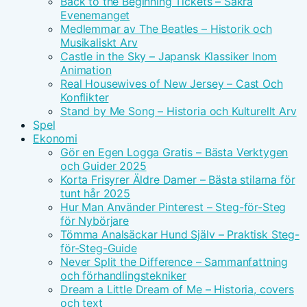
Back to the Beginning Tickets – Säkra
Evenemanget
Medlemmar av The Beatles – Historik och
Musikaliskt Arv
Castle in the Sky – Japansk Klassiker Inom
Animation
Real Housewives of New Jersey – Cast Och
Konflikter
Stand by Me Song – Historia och Kulturellt Arv
Spel
Ekonomi
Gör en Egen Logga Gratis – Bästa Verktygen
och Guider 2025
Korta Frisyrer Äldre Damer – Bästa stilarna för
tunt hår 2025
Hur Man Använder Pinterest – Steg-för-Steg
för Nybörjare
Tömma Analsäckar Hund Själv – Praktisk Steg-
för-Steg-Guide
Never Split the Difference – Sammanfattning
och förhandlingstekniker
Dream a Little Dream of Me – Historia, covers
och text