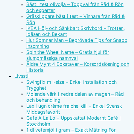
Bäst i test olivolja – Toppval från Råd & Rön
och experter
Gräsklippare bäst i test – Vinnare från Råd &
Rön
IKEA Höj- och Sänkbart Skrivbord – Trotten,
Idåsen och Bekant
Hur Somnar Man – Beprövade Tips för Snabb
Insomning
Spin the Wheel Name – Gratis hjul för
slumpmässiga namnval
Äldre Mynt 4 Bokstäver – Korsordslösning och
Historia
Livsstil
Swingfix m i-size – Enkel Installation och
Trygghet
Molande värk i nedre delen av magen – Råd
och behandling
Lax i ugn crème fraiche, dill – Enkel Svensk
Middagsfavorit
Cafe A La Lo – Uppskattat Modernt Café i
Stockholm
1 dl vetemjöl i gram – Exakt Mätning För