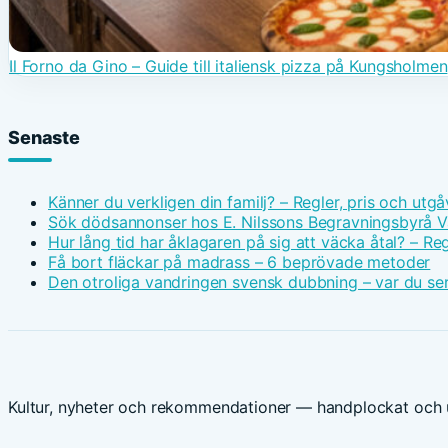
Il Forno da Gino – Guide till italiensk pizza på Kungsholmen
Senaste
Känner du verkligen din familj? – Regler, pris och utgå
Sök dödsannonser hos E. Nilssons Begravningsbyrå V
Hur lång tid har åklagaren på sig att väcka åtal? – Reg
Få bort fläckar på madrass – 6 beprövade metoder
Den otroliga vandringen svensk dubbning – var du ser
Kultur, nyheter och rekommendationer — handplockat och u