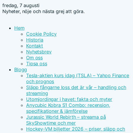
fredag, 7 augusti
Nyheter, nöje och nästa grej att göra.
Hem
Cookie Policy
Historia
Kontakt
Nyhetsbrev
Om oss
Tipsa oss
Blogg
Tesla-aktien kurs idag (TSLA) – Yahoo Finance
och prognos
Släpp fångarne loss det är vår – handling och
streaming
Utomjordingar i havet: fakta och myter
Anycubic Kobra S1 Combo: recension,
specifikationer & jämförelse
Jurassic World Rebirth – streama på
SkyShowtime och mer
Hockey-VM biljetter 2026 – priser, släpp och