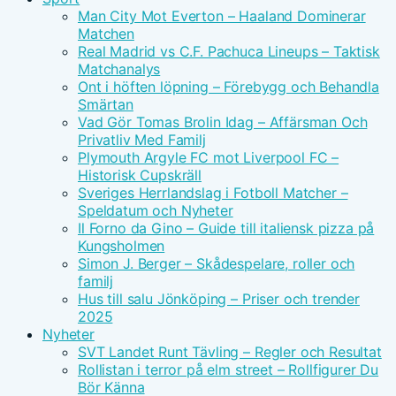
Man City Mot Everton – Haaland Dominerar
Matchen
Real Madrid vs C.F. Pachuca Lineups – Taktisk
Matchanalys
Ont i höften löpning – Förebygg och Behandla
Smärtan
Vad Gör Tomas Brolin Idag – Affärsman Och
Privatliv Med Familj
Plymouth Argyle FC mot Liverpool FC –
Historisk Cupskräll
Sveriges Herrlandslag i Fotboll Matcher –
Speldatum och Nyheter
Il Forno da Gino – Guide till italiensk pizza på
Kungsholmen
Simon J. Berger – Skådespelare, roller och
familj
Hus till salu Jönköping – Priser och trender
2025
Nyheter
SVT Landet Runt Tävling – Regler och Resultat
Rollistan i terror på elm street – Rollfigurer Du
Bör Känna