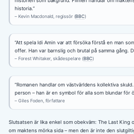
historien som bakgrund. Filmen handlar om maktens
historia.”
– Kevin Macdonald, regissör (
BBC
)
”Att spela Idi Amin var att försöka förstå en man so
offer. Han var barnslig och brutal på samma gång. Det
– Forest Whitaker, skådespelare (
BBC
)
”Romanen handlar om västvärldens kollektiva skuld. 
person – han är en symbol för alla som blundar för 
– Giles Foden, författare
Slutsatsen är lika enkel som obekväm: The Last King o
om maktens mörka sida – men den är inte den slutgilt