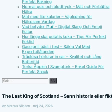
Perfekt Bakning
Normal puls och blodtryck – Mät och Förbättra
Hälsa
Mat med lite kalorier – Vägledning för
Hälsosam Vardag
Vad betyder 🍑🍆 – Digital Slang Och Emoji
Kultur
Hur länge ska potatis koka – Tips För Perfekt
Koktid
Gasolgrill bäst i test – Säkra Val Med
Expertutlåtanden
Trådlösa hörlurar in ear – Kvalitet och Lång
Batteritid
Torka Äpplen I Svamptork – Enkel Guide För
Perfekt Snack
Sök
efter:
The Last King of Scotland – Sann historia eller fik
Av Marcus Nilsson · maj 24, 2026