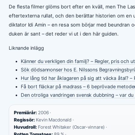
De flesta filmer glöms bort efter en kväll, men The Last
eftertexterna rullat, och den berättar historien om en
diktator Idi Amin – en resa som börjar med beundran o
duken är sant – det reder vi ut i den här guiden.
Liknande inlägg
Känner du verkligen din familj? – Regler, pris och u
Sök dödsannonser hos E. Nilssons Begravningsbyr
Hur lång tid har åklagaren på sig att väcka åtal? – 
Få bort fläckar på madrass – 6 beprövade metode
Den otroliga vandringen svensk dubbning – var du 
Premiärår:
2006 ·
Regissör:
Kevin Macdonald ·
Huvudroll:
Forest Whitaker (Oscar-vinnare) ·
Rotten Tomatoes:
89 % ·