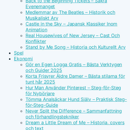
Back to the Beginning Tickets – Säkra
Evenemanget
Medlemmar av The Beatles – Historik och
Musikaliskt Arv
Castle in the Sky – Japansk Klassiker Inom
Animation
Real Housewives of New Jersey – Cast Och
Konflikter
Stand by Me Song – Historia och Kulturellt Arv
Spel
Ekonomi
Gör en Egen Logga Gratis – Bästa Verktygen
och Guider 2025
Korta Frisyrer Äldre Damer – Bästa stilarna för
tunt hår 2025
Hur Man Använder Pinterest – Steg-för-Steg
för Nybörjare
Tömma Analsäckar Hund Själv – Praktisk Steg-
för-Steg-Guide
Never Split the Difference – Sammanfattning
och förhandlingstekniker
Dream a Little Dream of Me – Historia, covers
och text