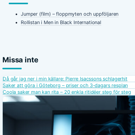
Jumper (film) – floppmyten och uppföljaren
Rollistan i Men in Black International
Missa inte
Då går jag ner i min källare: Pierre Isacssons schlagerhit
Saker att göra i Göteborg – priser och 3-dagars resplan
Coola saker man kan rita – 20 enkla ritidéer steg för steg