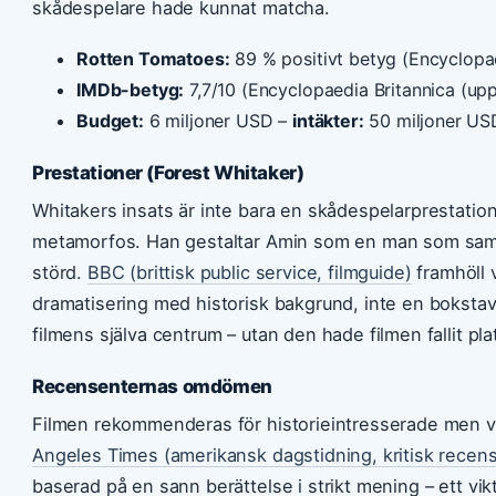
skådespelare hade kunnat matcha.
Rotten Tomatoes:
89 % positivt betyg (Encyclopae
IMDb-betyg:
7,7/10 (Encyclopaedia Britannica (up
Budget:
6 miljoner USD –
intäkter:
50 miljoner US
Prestationer (Forest Whitaker)
Whitakers insats är inte bara en skådespelarprestation
metamorfos. Han gestaltar Amin som en man som samti
störd.
BBC (brittisk public service, filmguide)
framhöll v
dramatisering med historisk bakgrund, inte en bokstavli
filmens själva centrum – utan den hade filmen fallit plat
Recensenternas omdömen
Filmen rekommenderas för historieintresserade men 
Angeles Times (amerikansk dagstidning, kritisk recens
baserad på en sann berättelse i strikt mening – ett vik