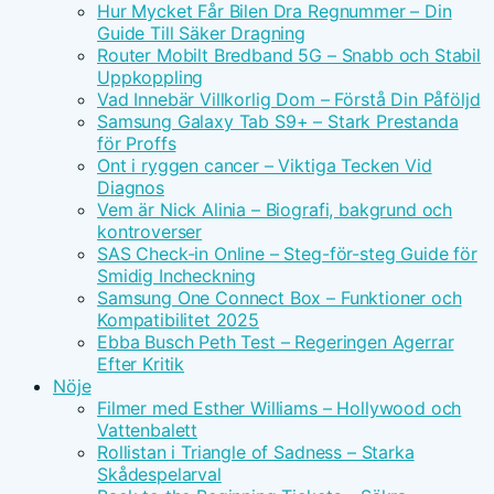
Hur Mycket Får Bilen Dra Regnummer – Din
Guide Till Säker Dragning
Router Mobilt Bredband 5G – Snabb och Stabil
Uppkoppling
Vad Innebär Villkorlig Dom – Förstå Din Påföljd
Samsung Galaxy Tab S9+ – Stark Prestanda
för Proffs
Ont i ryggen cancer – Viktiga Tecken Vid
Diagnos
Vem är Nick Alinia – Biografi, bakgrund och
kontroverser
SAS Check-in Online – Steg-för-steg Guide för
Smidig Incheckning
Samsung One Connect Box – Funktioner och
Kompatibilitet 2025
Ebba Busch Peth Test – Regeringen Agerrar
Efter Kritik
Nöje
Filmer med Esther Williams – Hollywood och
Vattenbalett
Rollistan i Triangle of Sadness – Starka
Skådespelarval