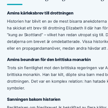
Amins kärleksbrev till drottningen
Historien har blivit en av de mest bisarra anekdoterna 
ha skickat ett brev till drottning Elizabeth II där han f
”kung av Skottland” – vilket han redan utropat sig till.
detaljerna om brevet är omdebatterade. Vissa historik
eller en propagandamanöver, medan andra hävdar att 
Amins beundran för den brittiska monarkin
Trots sin fientlighet mot den brittiska regeringen var
brittiska monarkin. Han bar kilt, döpte sina barn med br
drottningen. Det var en komplex relation: han hatad
symboler.
Sanningen bakom historien
Berättelsen om frieribrevet är bekräftad av flera källor