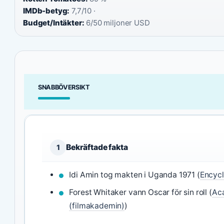
IMDb-betyg:
7,7/10 ·
Budget/Intäkter:
6/50 miljoner USD
SNABBÖVERSIKT
Bekräftade fakta
1
Idi Amin tog makten i Uganda 1971 (
Encycl
Forest Whitaker vann Oscar för sin roll (
Aca
(filmakademin)
)