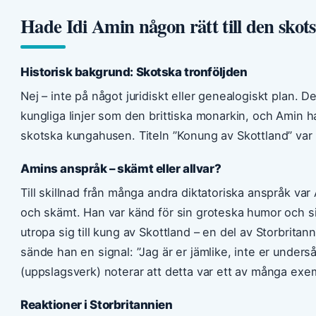
Hade Idi Amin någon rätt till den sko
Historisk bakgrund: Skotska tronföljden
Nej – inte på något juridiskt eller genealogiskt plan. 
kungliga linjer som den brittiska monarkin, och Amin ha
skotska kungahusen. Titeln ”Konung av Skottland” var 
Amins anspråk – skämt eller allvar?
Till skillnad från många andra diktatoriska anspråk va
och skämt. Han var känd för sin groteska humor och s
utropa sig till kung av Skottland – en del av Storbrita
sände han en signal: ”Jag är er jämlike, inte er unders
(uppslagsverk) noterar att detta var ett av många exem
Reaktioner i Storbritannien