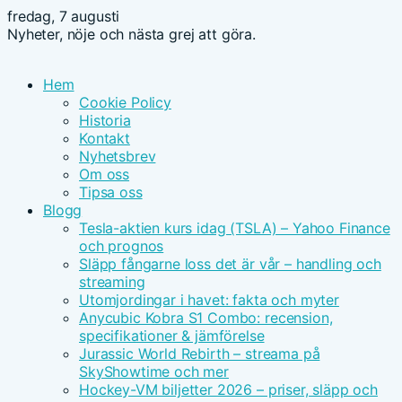
fredag, 7 augusti
Nyheter, nöje och nästa grej att göra.
Hem
Cookie Policy
Historia
Kontakt
Nyhetsbrev
Om oss
Tipsa oss
Blogg
Tesla-aktien kurs idag (TSLA) – Yahoo Finance
och prognos
Släpp fångarne loss det är vår – handling och
streaming
Utomjordingar i havet: fakta och myter
Anycubic Kobra S1 Combo: recension,
specifikationer & jämförelse
Jurassic World Rebirth – streama på
SkyShowtime och mer
Hockey-VM biljetter 2026 – priser, släpp och