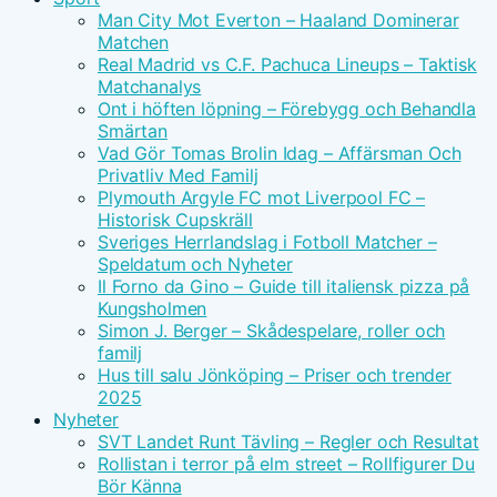
Man City Mot Everton – Haaland Dominerar
Matchen
Real Madrid vs C.F. Pachuca Lineups – Taktisk
Matchanalys
Ont i höften löpning – Förebygg och Behandla
Smärtan
Vad Gör Tomas Brolin Idag – Affärsman Och
Privatliv Med Familj
Plymouth Argyle FC mot Liverpool FC –
Historisk Cupskräll
Sveriges Herrlandslag i Fotboll Matcher –
Speldatum och Nyheter
Il Forno da Gino – Guide till italiensk pizza på
Kungsholmen
Simon J. Berger – Skådespelare, roller och
familj
Hus till salu Jönköping – Priser och trender
2025
Nyheter
SVT Landet Runt Tävling – Regler och Resultat
Rollistan i terror på elm street – Rollfigurer Du
Bör Känna