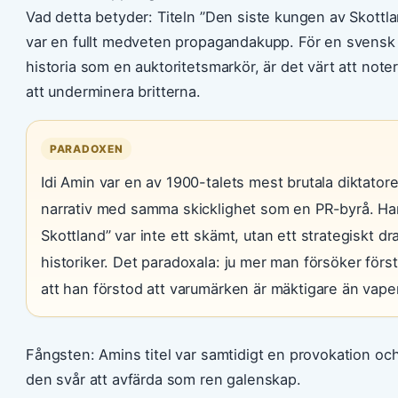
Vad detta betyder: Titeln ”Den siste kungen av Skottla
var en fullt medveten propagandakupp. För en svensk pu
historia som en auktoritetsmarkör, är det värt att no
att underminera britterna.
PARADOXEN
Idi Amin var en av 1900-talets mest brutala diktator
narrativ med samma skicklighet som en PR-byrå. Han
Skottland” var inte ett skämt, utan ett strategiskt dr
historiker. Det paradoxala: ju mer man försöker för
att han förstod att varumärken är mäktigare än vape
Fångsten: Amins titel var samtidigt en provokation oc
den svår att avfärda som ren galenskap.