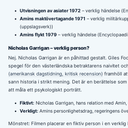
Utvisningen av asiater 1972
– verklig händelse (E
Amins maktövertagande 1971
– verklig militärku
(uppslagsverk))
Amins flykt 1979
– verklig händelse (Encyclopaedi
Nicholas Garrigan – verklig person?
Nej. Nicholas Garrigan är en påhittad gestalt. Giles 
spegel för den västerländska betraktarens naivitet oc
(amerikansk dagstidning, kritisk recension)
framhöll at
sann historia i strikt mening. Det är en berättelse so
att måla ett psykologiskt porträtt.
Fiktivt:
Nicholas Garrigan, hans relation med Amin, 
Verkligt:
Amins personlighetsdrag, regeringens över
Mönstret: Filmen placerar en fiktiv person i en verklig k