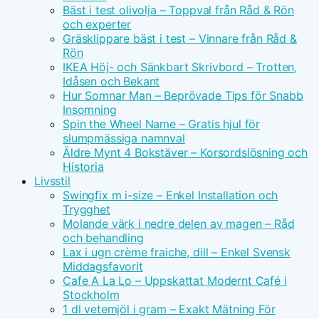
Bäst i test olivolja – Toppval från Råd & Rön
och experter
Gräsklippare bäst i test – Vinnare från Råd &
Rön
IKEA Höj- och Sänkbart Skrivbord – Trotten,
Idåsen och Bekant
Hur Somnar Man – Beprövade Tips för Snabb
Insomning
Spin the Wheel Name – Gratis hjul för
slumpmässiga namnval
Äldre Mynt 4 Bokstäver – Korsordslösning och
Historia
Livsstil
Swingfix m i-size – Enkel Installation och
Trygghet
Molande värk i nedre delen av magen – Råd
och behandling
Lax i ugn crème fraiche, dill – Enkel Svensk
Middagsfavorit
Cafe A La Lo – Uppskattat Modernt Café i
Stockholm
1 dl vetemjöl i gram – Exakt Mätning För