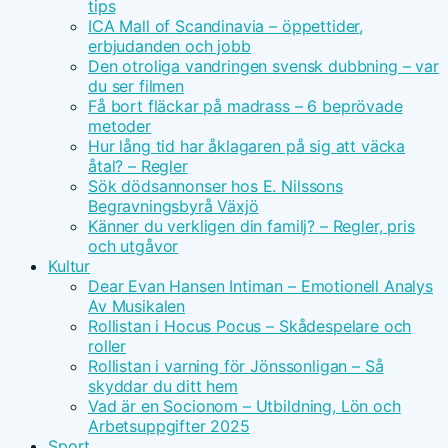
tips
ICA Mall of Scandinavia – öppettider,
erbjudanden och jobb
Den otroliga vandringen svensk dubbning – var
du ser filmen
Få bort fläckar på madrass – 6 beprövade
metoder
Hur lång tid har åklagaren på sig att väcka
åtal? – Regler
Sök dödsannonser hos E. Nilssons
Begravningsbyrå Växjö
Känner du verkligen din familj? – Regler, pris
och utgåvor
Kultur
Dear Evan Hansen Intiman – Emotionell Analys
Av Musikalen
Rollistan i Hocus Pocus – Skådespelare och
roller
Rollistan i varning för Jönssonligan – Så
skyddar du ditt hem
Vad är en Socionom – Utbildning, Lön och
Arbetsuppgifter 2025
Sport