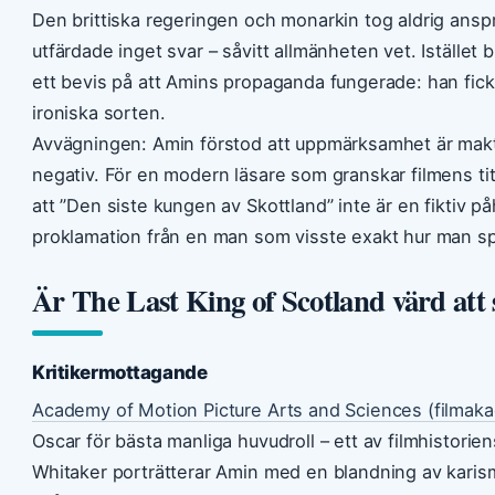
Den brittiska regeringen och monarkin tog aldrig ansprå
utfärdade inget svar – såvitt allmänheten vet. Istället bl
ett bevis på att Amins propaganda fungerade: han fi
ironiska sorten.
Avvägningen: Amin förstod att uppmärksamhet är makt,
negativ. För en modern läsare som granskar filmens tite
att ”Den siste kungen av Skottland” inte är en fiktiv påh
proklamation från en man som visste exakt hur man sp
Är The Last King of Scotland värd att 
Kritikermottagande
Academy of Motion Picture Arts and Sciences (filmak
Oscar för bästa manliga huvudroll – ett av filmhistorien
Whitaker porträtterar Amin med en blandning av karisma