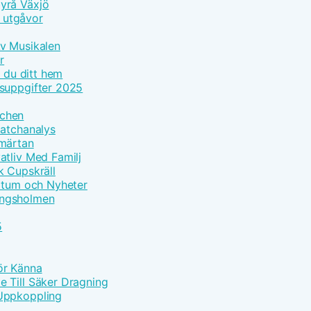
yrå Växjö
h utgåvor
Av Musikalen
r
r du ditt hem
tsuppgifter 2025
tchen
Matchanalys
Smärtan
atliv Med Familj
k Cupskräll
datum och Nyheter
Kungsholmen
5
Bör Känna
 Till Säker Dragning
 Uppkoppling