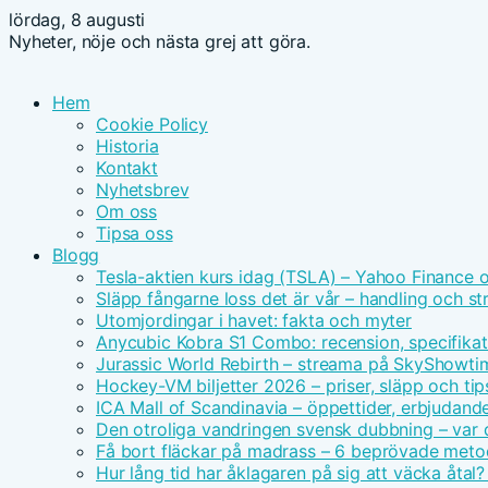
lördag, 8 augusti
Nyheter, nöje och nästa grej att göra.
Hem
Cookie Policy
Historia
Kontakt
Nyhetsbrev
Om oss
Tipsa oss
Blogg
Tesla-aktien kurs idag (TSLA) – Yahoo Finance 
Släpp fångarne loss det är vår – handling och s
Utomjordingar i havet: fakta och myter
Anycubic Kobra S1 Combo: recension, specifikat
Jurassic World Rebirth – streama på SkyShowt
Hockey-VM biljetter 2026 – priser, släpp och tip
ICA Mall of Scandinavia – öppettider, erbjudand
Den otroliga vandringen svensk dubbning – var d
Få bort fläckar på madrass – 6 beprövade meto
Hur lång tid har åklagaren på sig att väcka åtal?