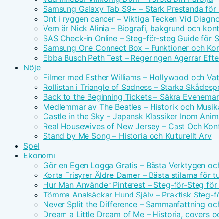
Samsung Galaxy Tab S9+ – Stark Prestanda för 
Ont i ryggen cancer – Viktiga Tecken Vid Diagn
Vem är Nick Alinia – Biografi, bakgrund och kon
SAS Check-in Online – Steg-för-steg Guide för 
Samsung One Connect Box – Funktioner och Kom
Ebba Busch Peth Test – Regeringen Agerrar Efter
Nöje
Filmer med Esther Williams – Hollywood och Vat
Rollistan i Triangle of Sadness – Starka Skådesp
Back to the Beginning Tickets – Säkra Evenema
Medlemmar av The Beatles – Historik och Musika
Castle in the Sky – Japansk Klassiker Inom Anim
Real Housewives of New Jersey – Cast Och Konf
Stand by Me Song – Historia och Kulturellt Arv
Spel
Ekonomi
Gör en Egen Logga Gratis – Bästa Verktygen oc
Korta Frisyrer Äldre Damer – Bästa stilarna för 
Hur Man Använder Pinterest – Steg-för-Steg för
Tömma Analsäckar Hund Själv – Praktisk Steg-f
Never Split the Difference – Sammanfattning oc
Dream a Little Dream of Me – Historia, covers o