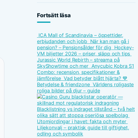
Fortsätt läsa
ICA Mall of Scandinavia – öppettider,
erbjudanden och jobb
När kan man gå i
pension? – Pensionsålder för dig
Hockey-
VM biljetter 2026 – priser, släpp och tips
Jurassic World Rebirth – streama på
SkyShowtime och mer
Anycubic Kobra S1
Combo: recension, specifikationer &
jämförelse
Vad betyder blått hjärta? 💙
Betydelse & friendzone
Världens roligaste
roliga bilder på djur – guide
Blacklistning vs indraget tillstånd – två helt
olika sätt att stoppa oseriösa spelbolag
Utomjordingar i havet: fakta och myter
Liljekonvalj – praktisk guide till giftighet,
odling och symbolik