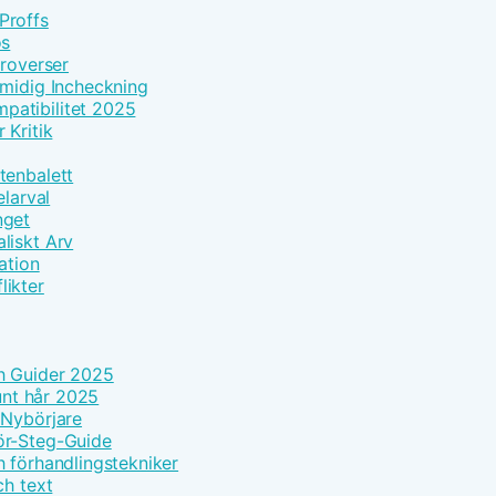
Proffs
os
troverser
Smidig Incheckning
patibilitet 2025
 Kritik
tenbalett
elarval
nget
liskt Arv
ation
likter
h Guider 2025
tunt hår 2025
 Nybörjare
ör-Steg-Guide
h förhandlingstekniker
ch text