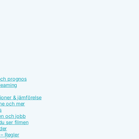
och prognos
treaming
ioner & jämförelse
ime och mer
s
en och jobb
u ser filmen
der
 – Regler