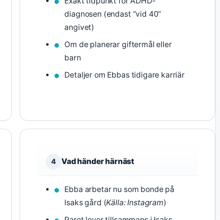
Exakt tidpunkt för ADHD-
diagnosen (endast ”vid 40”
angivet)
Om de planerar giftermål eller
barn
Detaljer om Ebbas tidigare karriär
Vad händer härnäst
4
Ebba arbetar nu som bonde på
Isaks gård (
Källa: Instagram
)
Paret lever tillsammans i Isaks