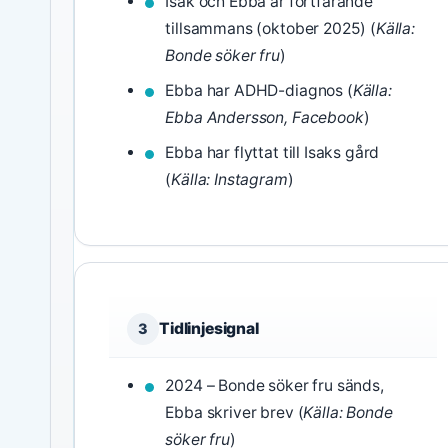
Isak och Ebba är fortfarande
tillsammans (oktober 2025) (
Källa:
Bonde söker fru
)
Ebba har ADHD-diagnos (
Källa:
Ebba Andersson, Facebook
)
Ebba har flyttat till Isaks gård
(
Källa: Instagram
)
Tidlinjesignal
3
2024 – Bonde söker fru sänds,
Ebba skriver brev (
Källa: Bonde
söker fru
)