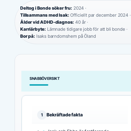
Deltog i Bonde söker fru:
2024 ·
Tillsammans med Isak:
Officiellt par december 2024 ·
Ålder vid ADHD-diagnos:
40 år ·
Karriärbyte:
Lämnade tidigare jobb för att bli bonde ·
Bor på:
Isaks barndomshem på Öland
SNABBÖVERSIKT
Bekräftade fakta
1