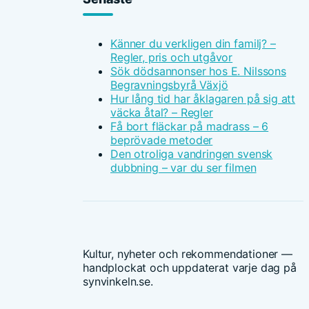
Känner du verkligen din familj? –
Regler, pris och utgåvor
Sök dödsannonser hos E. Nilssons
Begravningsbyrå Växjö
Hur lång tid har åklagaren på sig att
väcka åtal? – Regler
Få bort fläckar på madrass – 6
beprövade metoder
Den otroliga vandringen svensk
dubbning – var du ser filmen
Kultur, nyheter och rekommendationer —
handplockat och uppdaterat varje dag på
synvinkeln.se.