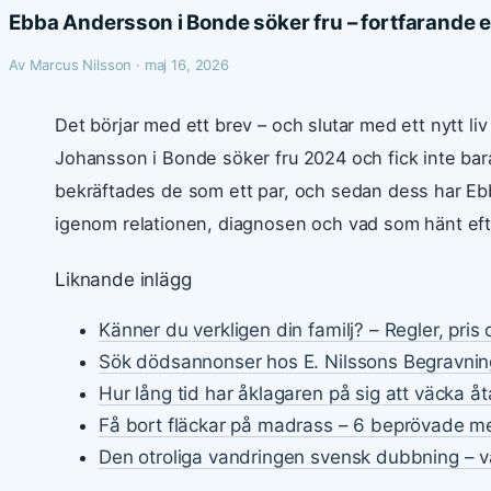
Ebba Andersson i Bonde söker fru – fortfarande e
Av Marcus Nilsson · maj 16, 2026
Det börjar med ett brev – och slutar med ett nytt li
Johansson i Bonde söker fru 2024 och fick inte bara
bekräftades de som ett par, och sedan dess har Ebba 
igenom relationen, diagnosen och vad som hänt eft
Liknande inlägg
Känner du verkligen din familj? – Regler, pris
Sök dödsannonser hos E. Nilssons Begravnin
Hur lång tid har åklagaren på sig att väcka åt
Få bort fläckar på madrass – 6 beprövade m
Den otroliga vandringen svensk dubbning – va