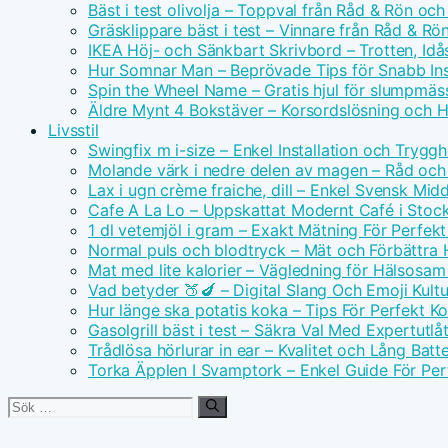
Bäst i test olivolja – Toppval från Råd & Rön och
Gräsklippare bäst i test – Vinnare från Råd & Rö
IKEA Höj- och Sänkbart Skrivbord – Trotten, Id
Hur Somnar Man – Beprövade Tips för Snabb I
Spin the Wheel Name – Gratis hjul för slumpmäs
Äldre Mynt 4 Bokstäver – Korsordslösning och H
Livsstil
Swingfix m i-size – Enkel Installation och Tryggh
Molande värk i nedre delen av magen – Råd och
Lax i ugn crème fraiche, dill – Enkel Svensk Mid
Cafe A La Lo – Uppskattat Modernt Café i Stoc
1 dl vetemjöl i gram – Exakt Mätning För Perfek
Normal puls och blodtryck – Mät och Förbättra 
Mat med lite kalorier – Vägledning för Hälsosa
Vad betyder 🍑🍆 – Digital Slang Och Emoji Kultu
Hur länge ska potatis koka – Tips För Perfekt Ko
Gasolgrill bäst i test – Säkra Val Med Expertutl
Trådlösa hörlurar in ear – Kvalitet och Lång Batte
Torka Äpplen I Svamptork – Enkel Guide För Per
Sök
efter: