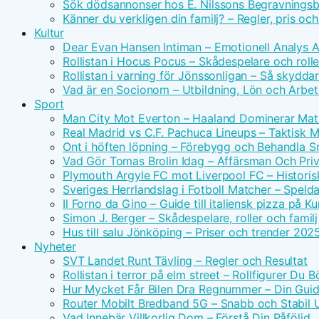
Sök dödsannonser hos E. Nilssons Begravningsb
Känner du verkligen din familj? – Regler, pris oc
Kultur
Dear Evan Hansen Intiman – Emotionell Analys 
Rollistan i Hocus Pocus – Skådespelare och rolle
Rollistan i varning för Jönssonligan – Så skydda
Vad är en Socionom – Utbildning, Lön och Arbe
Sport
Man City Mot Everton – Haaland Dominerar Ma
Real Madrid vs C.F. Pachuca Lineups – Taktisk 
Ont i höften löpning – Förebygg och Behandla 
Vad Gör Tomas Brolin Idag – Affärsman Och Priv
Plymouth Argyle FC mot Liverpool FC – Historis
Sveriges Herrlandslag i Fotboll Matcher – Spel
Il Forno da Gino – Guide till italiensk pizza på 
Simon J. Berger – Skådespelare, roller och familj
Hus till salu Jönköping – Priser och trender 202
Nyheter
SVT Landet Runt Tävling – Regler och Resultat
Rollistan i terror på elm street – Rollfigurer Du 
Hur Mycket Får Bilen Dra Regnummer – Din Guide
Router Mobilt Bredband 5G – Snabb och Stabil
Vad Innebär Villkorlig Dom – Förstå Din Påföljd