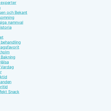
 experter
n
åsen och Bekant
nsomning
siga namnval
istoria
et
 behandling
dagsfavorit
kholm
t Bakning
Hälsa
m Vardag
r
ktid
åtanden
ritid
fekt Snack