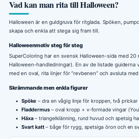
Vad kan man rita till Halloween?
Halloween är en guldgruva för ritglada. Spöken, pumpo
skapa och enkla att stega sig fram till.
Halloweenmotiv steg för steg
SuperColoring har en svensk Halloween-sida med 20 ri
Halloween-handledningar). En av de listade guiderna v
med en oval, rita linjer för ”revbenen” och avsluta med 
Skrämmande men enkla figurer
Spöke
– dra en vågig linje för kroppen, två prick
Fladdermus
– oval kropp + v-formade vingar (You
Häxa
– triangelklänning, rund huvud och spetsig h
Svart katt
– båge för rygg, spetsiga öron och en sv