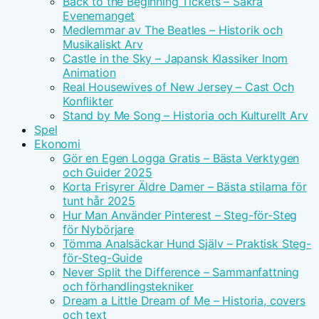
Back to the Beginning Tickets – Säkra
Evenemanget
Medlemmar av The Beatles – Historik och
Musikaliskt Arv
Castle in the Sky – Japansk Klassiker Inom
Animation
Real Housewives of New Jersey – Cast Och
Konflikter
Stand by Me Song – Historia och Kulturellt Arv
Spel
Ekonomi
Gör en Egen Logga Gratis – Bästa Verktygen
och Guider 2025
Korta Frisyrer Äldre Damer – Bästa stilarna för
tunt hår 2025
Hur Man Använder Pinterest – Steg-för-Steg
för Nybörjare
Tömma Analsäckar Hund Själv – Praktisk Steg-
för-Steg-Guide
Never Split the Difference – Sammanfattning
och förhandlingstekniker
Dream a Little Dream of Me – Historia, covers
och text