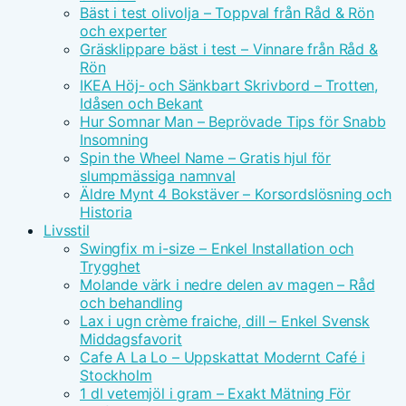
Bäst i test olivolja – Toppval från Råd & Rön
och experter
Gräsklippare bäst i test – Vinnare från Råd &
Rön
IKEA Höj- och Sänkbart Skrivbord – Trotten,
Idåsen och Bekant
Hur Somnar Man – Beprövade Tips för Snabb
Insomning
Spin the Wheel Name – Gratis hjul för
slumpmässiga namnval
Äldre Mynt 4 Bokstäver – Korsordslösning och
Historia
Livsstil
Swingfix m i-size – Enkel Installation och
Trygghet
Molande värk i nedre delen av magen – Råd
och behandling
Lax i ugn crème fraiche, dill – Enkel Svensk
Middagsfavorit
Cafe A La Lo – Uppskattat Modernt Café i
Stockholm
1 dl vetemjöl i gram – Exakt Mätning För