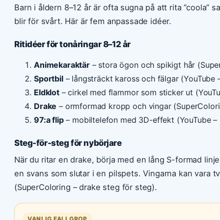
Barn i åldern 8–12 år är ofta sugna på att rita ”coola”
blir för svårt. Här är fem anpassade idéer.
Ritidéer för tonåringar 8–12 år
Animekaraktär
– stora ögon och spikigt hår (Supe
Sportbil
– långsträckt kaross och fälgar (YouTube – 
Eldklot
– cirkel med flammor som sticker ut (YouT
Drake
– ormformad kropp och vingar (SuperColori
97:a flip
– mobiltelefon med 3D-effekt (YouTube – 
Steg-för-steg för nybörjare
När du ritar en drake, börja med en lång S-formad linje
en svans som slutar i en pilspets. Vingarna kan vara t
(SuperColoring – drake steg för steg).
VANLIG FALLGROP