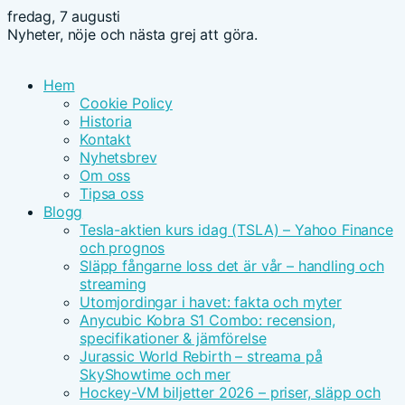
fredag, 7 augusti
Nyheter, nöje och nästa grej att göra.
Hem
Cookie Policy
Historia
Kontakt
Nyhetsbrev
Om oss
Tipsa oss
Blogg
Tesla-aktien kurs idag (TSLA) – Yahoo Finance
och prognos
Släpp fångarne loss det är vår – handling och
streaming
Utomjordingar i havet: fakta och myter
Anycubic Kobra S1 Combo: recension,
specifikationer & jämförelse
Jurassic World Rebirth – streama på
SkyShowtime och mer
Hockey-VM biljetter 2026 – priser, släpp och