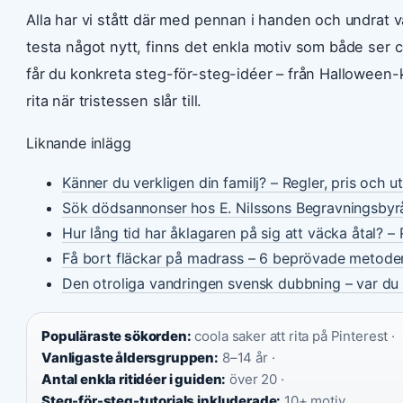
Alla har vi stått där med pennan i handen och undrat vad
testa något nytt, finns det enkla motiv som både ser co
får du konkreta steg-för-steg-idéer – från Halloween-klas
rita när tristessen slår till.
Liknande inlägg
Känner du verkligen din familj? – Regler, pris och u
Sök dödsannonser hos E. Nilssons Begravningsbyr
Hur lång tid har åklagaren på sig att väcka åtal? – 
Få bort fläckar på madrass – 6 beprövade metode
Den otroliga vandringen svensk dubbning – var du 
Populäraste sökorden:
coola saker att rita på Pinterest ·
Vanligaste åldersgruppen:
8–14 år ·
Antal enkla ritidéer i guiden:
över 20 ·
Steg-för-steg-tutorials inkluderade:
10+ motiv