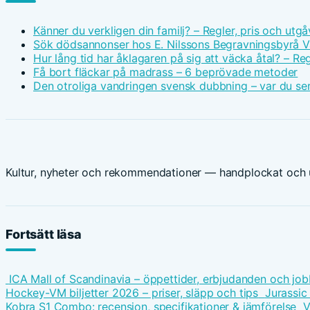
Känner du verkligen din familj? – Regler, pris och utgå
Sök dödsannonser hos E. Nilssons Begravningsbyrå V
Hur lång tid har åklagaren på sig att väcka åtal? – Reg
Få bort fläckar på madrass – 6 beprövade metoder
Den otroliga vandringen svensk dubbning – var du ser
Kultur, nyheter och rekommendationer — handplockat och u
Fortsätt läsa
ICA Mall of Scandinavia – öppettider, erbjudanden och job
Hockey-VM biljetter 2026 – priser, släpp och tips
Jurassic
Kobra S1 Combo: recension, specifikationer & jämförelse
V