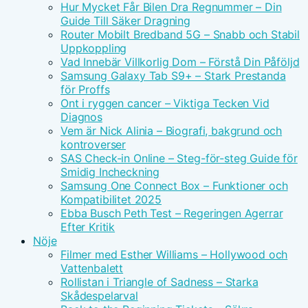
Hur Mycket Får Bilen Dra Regnummer – Din
Guide Till Säker Dragning
Router Mobilt Bredband 5G – Snabb och Stabil
Uppkoppling
Vad Innebär Villkorlig Dom – Förstå Din Påföljd
Samsung Galaxy Tab S9+ – Stark Prestanda
för Proffs
Ont i ryggen cancer – Viktiga Tecken Vid
Diagnos
Vem är Nick Alinia – Biografi, bakgrund och
kontroverser
SAS Check-in Online – Steg-för-steg Guide för
Smidig Incheckning
Samsung One Connect Box – Funktioner och
Kompatibilitet 2025
Ebba Busch Peth Test – Regeringen Agerrar
Efter Kritik
Nöje
Filmer med Esther Williams – Hollywood och
Vattenbalett
Rollistan i Triangle of Sadness – Starka
Skådespelarval