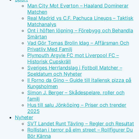
Man City Mot Everton – Haaland Dominerar
Matchen
Real Madrid vs C.F. Pachuca Lineups – Taktisk
Matchanalys
Ont i höften löpning – Förebygg och Behandla
Smärtan
Vad Gör Tomas Brolin Idag – Affärsman Och
Privatliv Med Familj
Plymouth Argyle FC mot Liverpool FC –
Historisk Cupskräll
Sveriges Herrlandslag i Fotboll Matcher –
Speldatum och Nyheter
Il Forno da Gino – Guide till italiensk pizza på
Kungsholmen
Simon J. Berger – Skådespelare, roller och
familj
Hus till salu Jönköping – Priser och trender
2025
Nyheter
SVT Landet Runt Tävling – Regler och Resultat
Rollistan i terror på elm street – Rollfigurer Du
Bör Känna