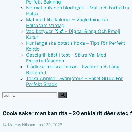
Perfekt Bakning
Normal puls och blodtryck – Mät och Förbättra
Hälsa
Mat med lite kalorier – Vägledning för
Hälsosam Vardag
Vad betyder 🍑🍆 – Digital Slang Och Emoji
Kultur
Hur länge ska potatis koka – Tips För Perfekt
Koktid
Gasolgrill bäst i test – Säkra Val Med
Expertutlåtanden
Trådlösa hörlurar in ear – Kvalitet och Lång
Batteritid
Torka Äpplen I Svamptork – Enkel Guide För
Perfekt Snack
Sök
efter:
Coola saker man kan rita – 20 enkla ritidéer steg 
Av Marcus Nilsson · maj 30, 2026