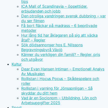
tips
ICA Mall of Scandinavia – öppettider,
erbjudanden och jobb
Den otroliga vandringen svensk dubbning – var
du ser filmen
Få bort fläckar på madrass – 6 beprövade
metoder
Hur lång tid har åklagaren på sig att väcka
åtal? – Regler
Sök dödsannonser hos E. Nilssons
Begravningsbyrå Växjö
Känner du verkligen din familj? – Regler, pris
och utgåvor
Kultur
Dear Evan Hansen Intiman – Emotionell Analys
Av Musikalen
Rollistan i Hocus Pocus – Skådespelare och
roller
Rollistan i varning för Jönssonligan – Så
skyddar du ditt hem
Vad är en Socionom – Utbildning, Lön och
Arbetsuppgifter 2025
Sport