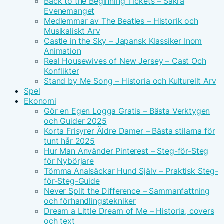
Back to the Beginning Tickets – Säkra
Evenemanget
Medlemmar av The Beatles – Historik och
Musikaliskt Arv
Castle in the Sky – Japansk Klassiker Inom
Animation
Real Housewives of New Jersey – Cast Och
Konflikter
Stand by Me Song – Historia och Kulturellt Arv
Spel
Ekonomi
Gör en Egen Logga Gratis – Bästa Verktygen
och Guider 2025
Korta Frisyrer Äldre Damer – Bästa stilarna för
tunt hår 2025
Hur Man Använder Pinterest – Steg-för-Steg
för Nybörjare
Tömma Analsäckar Hund Själv – Praktisk Steg-
för-Steg-Guide
Never Split the Difference – Sammanfattning
och förhandlingstekniker
Dream a Little Dream of Me – Historia, covers
och text