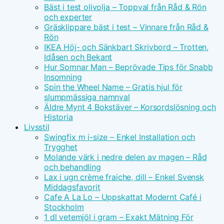
Bäst i test olivolja – Toppval från Råd & Rön
och experter
Gräsklippare bäst i test – Vinnare från Råd &
Rön
IKEA Höj- och Sänkbart Skrivbord – Trotten,
Idåsen och Bekant
Hur Somnar Man – Beprövade Tips för Snabb
Insomning
Spin the Wheel Name – Gratis hjul för
slumpmässiga namnval
Äldre Mynt 4 Bokstäver – Korsordslösning och
Historia
Livsstil
Swingfix m i-size – Enkel Installation och
Trygghet
Molande värk i nedre delen av magen – Råd
och behandling
Lax i ugn crème fraiche, dill – Enkel Svensk
Middagsfavorit
Cafe A La Lo – Uppskattat Modernt Café i
Stockholm
1 dl vetemjöl i gram – Exakt Mätning För