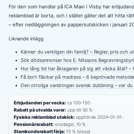
För den som handlar på ICA Maxi i Visby har erbjudand
reklamblad är borta, och i stället gäller det att hitta r
– efter nedläggningen av pappersutskicken i januari 20
Liknande inlägg
Känner du verkligen din familj? – Regler, pris och u
Sök dödsannonser hos E. Nilssons Begravningsbyr
Hur lång tid har åklagaren på sig att väcka åtal? – 
Få bort fläckar på madrass – 6 beprövade metode
Den otroliga vandringen svensk dubbning – var du 
Erbjudanden per vecka:
ca 100–150 ·
Rabatt på utvalda varor:
upp till 50 % ·
Fysiska reklamblad utskick:
upphörde 2024-01-01 ·
Pensionärsrabatt:
onsdagar, 10 % ·
Stamkundsrabatt färja:
15 % (vissa)