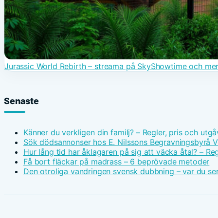
Jurassic World Rebirth – streama på SkyShowtime och me
Senaste
Känner du verkligen din familj? – Regler, pris och utgå
Sök dödsannonser hos E. Nilssons Begravningsbyrå V
Hur lång tid har åklagaren på sig att väcka åtal? – Reg
Få bort fläckar på madrass – 6 beprövade metoder
Den otroliga vandringen svensk dubbning – var du ser