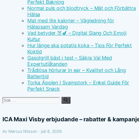
Perfekt Bakning
Normal puls och blodtryck – Mät och Förbättra
Hälsa
Mat med lite kalorier – Vägledning för
Hälsosam Vardag
Vad betyder 🍑🍆 – Digital Slang Och Emoji
Kultur
Hur länge ska potatis koka – Tips För Perfekt
Koktid
Gasolgrill bäst i test – Säkra Val Med
Expertutlåtanden
Trådlösa hörlurar in ear – Kvalitet och Lång
Batteritid
Torka Äpplen I Svamptork – Enkel Guide För
Perfekt Snack
Sök
efter:
ICA Maxi Visby erbjudande – rabatter & kampanj
Av Marcus Nilsson · juli 8, 2026