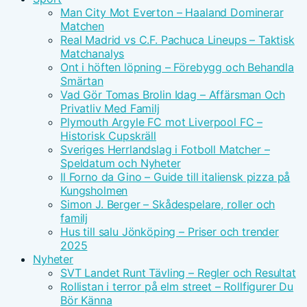
Man City Mot Everton – Haaland Dominerar
Matchen
Real Madrid vs C.F. Pachuca Lineups – Taktisk
Matchanalys
Ont i höften löpning – Förebygg och Behandla
Smärtan
Vad Gör Tomas Brolin Idag – Affärsman Och
Privatliv Med Familj
Plymouth Argyle FC mot Liverpool FC –
Historisk Cupskräll
Sveriges Herrlandslag i Fotboll Matcher –
Speldatum och Nyheter
Il Forno da Gino – Guide till italiensk pizza på
Kungsholmen
Simon J. Berger – Skådespelare, roller och
familj
Hus till salu Jönköping – Priser och trender
2025
Nyheter
SVT Landet Runt Tävling – Regler och Resultat
Rollistan i terror på elm street – Rollfigurer Du
Bör Känna