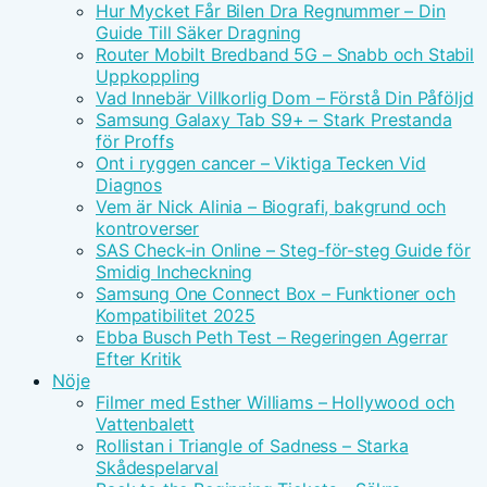
Hur Mycket Får Bilen Dra Regnummer – Din
Guide Till Säker Dragning
Router Mobilt Bredband 5G – Snabb och Stabil
Uppkoppling
Vad Innebär Villkorlig Dom – Förstå Din Påföljd
Samsung Galaxy Tab S9+ – Stark Prestanda
för Proffs
Ont i ryggen cancer – Viktiga Tecken Vid
Diagnos
Vem är Nick Alinia – Biografi, bakgrund och
kontroverser
SAS Check-in Online – Steg-för-steg Guide för
Smidig Incheckning
Samsung One Connect Box – Funktioner och
Kompatibilitet 2025
Ebba Busch Peth Test – Regeringen Agerrar
Efter Kritik
Nöje
Filmer med Esther Williams – Hollywood och
Vattenbalett
Rollistan i Triangle of Sadness – Starka
Skådespelarval