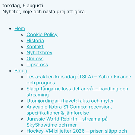
torsdag, 6 augusti
Nyheter, nöje och nästa grej att göra.
Hem
Cookie Policy
Historia
Kontakt
Nyhetsbrev
Om oss
Tipsa oss
Blogg
Tesla-aktien kurs idag (TSLA) – Yahoo Finance
och prognos
Släpp fångarne loss det är vår – handling och
streaming
Utomjordingar i havet: fakta och myter
Anycubic Kobra S1 Combo: recension,
specifikationer & jämförelse
Jurassic World Rebirth – streama på
SkyShowtime och mer
Hockey-VM biljetter 2026 – priser, släpp och