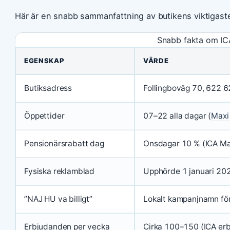
Här är en snabb sammanfattning av butikens viktigaste
Snabb fakta om IC
EGENSKAP
VÄRDE
Butiksadress
Follingboväg 70, 622 62
Öppettider
07–22 alla dagar (
Maxi 
Pensionärsrabatt dag
Onsdagar 10 % (ICA Max
Fysiska reklamblad
Upphörde 1 januari 202
”NAJ HU va billigt”
Lokalt kampanjnamn för
Erbjudanden per vecka
Cirka 100–150 (ICA erb