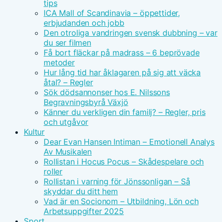
tips
ICA Mall of Scandinavia – öppettider,
erbjudanden och jobb
Den otroliga vandringen svensk dubbning – var
du ser filmen
Få bort fläckar på madrass – 6 beprövade
metoder
Hur lång tid har åklagaren på sig att väcka
åtal? – Regler
Sök dödsannonser hos E. Nilssons
Begravningsbyrå Växjö
Känner du verkligen din familj? – Regler, pris
och utgåvor
Kultur
Dear Evan Hansen Intiman – Emotionell Analys
Av Musikalen
Rollistan i Hocus Pocus – Skådespelare och
roller
Rollistan i varning för Jönssonligan – Så
skyddar du ditt hem
Vad är en Socionom – Utbildning, Lön och
Arbetsuppgifter 2025
Sport