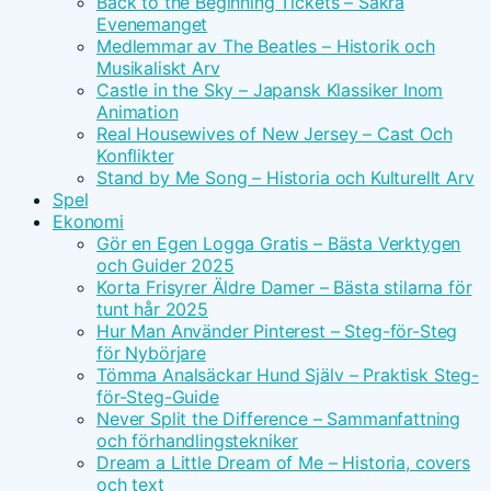
Back to the Beginning Tickets – Säkra
Evenemanget
Medlemmar av The Beatles – Historik och
Musikaliskt Arv
Castle in the Sky – Japansk Klassiker Inom
Animation
Real Housewives of New Jersey – Cast Och
Konflikter
Stand by Me Song – Historia och Kulturellt Arv
Spel
Ekonomi
Gör en Egen Logga Gratis – Bästa Verktygen
och Guider 2025
Korta Frisyrer Äldre Damer – Bästa stilarna för
tunt hår 2025
Hur Man Använder Pinterest – Steg-för-Steg
för Nybörjare
Tömma Analsäckar Hund Själv – Praktisk Steg-
för-Steg-Guide
Never Split the Difference – Sammanfattning
och förhandlingstekniker
Dream a Little Dream of Me – Historia, covers
och text