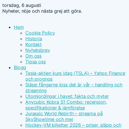
torsdag, 6 augusti
Nyheter, nöje och nästa grej att göra.
Hem
Cookie Policy
Historia
Kontakt
Nyhetsbrev
Om oss
Tipsa oss
Blogg
Tesla-aktien kurs idag (TSLA) – Yahoo Finance
och prognos
Släpp fångarne loss det är vår – handling och
streaming
Utomjordingar i havet: fakta och myter
Anycubic Kobra S1 Combo: recension,
specifikationer & jämförelse
Jurassic World Rebirth – streama på
SkyShowtime och mer
Hockey-VM biljetter 2026 – priser, släpp och