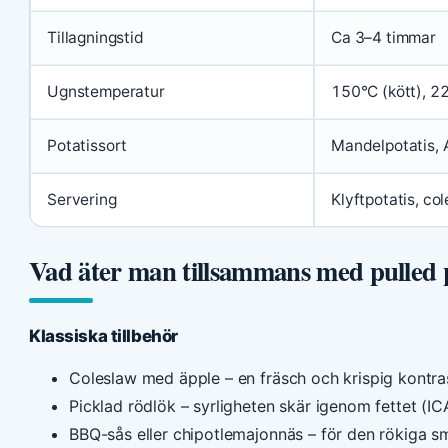
Tillagningstid
Ca 3–4 timmar
Ugnstemperatur
150°C (kött), 22
Potatissort
Mandelpotatis, 
Servering
Klyftpotatis, co
Vad äter man tillsammans med pulled
Klassiska tillbehör
Coleslaw med äpple – en fräsch och krispig kontrast
Picklad rödlök – syrligheten skär igenom fettet (IC
BBQ-sås eller chipotlemajonnäs – för den rökiga s