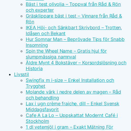
Bäst i test olivolja – Toppval från Råd & Rön
och experter
Gräsklippare bäst i test – Vinnare från Råd &
Rön
IKEA Höj- och Sänkbart Skrivbord – Trotten,
Idåsen och Bekant
Hur Somnar Man – Beprövade Tips för Snabb
Insomning
Spin the Wheel Name – Gratis hjul för
slumpmässiga namnval
Äldre Mynt 4 Bokstäver – Korsordslösning och
Historia
Livsstil
Swingfix m i-size – Enkel Installation och
Trygghet
Molande värk i nedre delen av magen – Råd
och behandling
Lax i ugn crème fraiche, dill – Enkel Svensk
Middagsfavorit
Cafe A La Lo – Uppskattat Modernt Café i
Stockholm
1 dl vetemjöl i gram – Exakt Mätning För