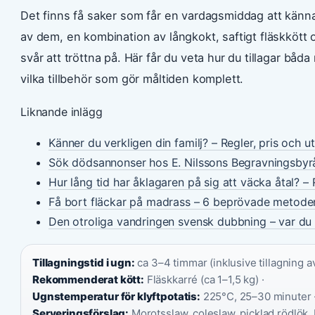
Det finns få saker som får en vardagsmiddag att känna
av dem, en kombination av långkokt, saftigt fläskkött 
svår att tröttna på. Här får du veta hur du tillagar båda
vilka tillbehör som gör måltiden komplett.
Liknande inlägg
Känner du verkligen din familj? – Regler, pris och u
Sök dödsannonser hos E. Nilssons Begravningsbyr
Hur lång tid har åklagaren på sig att väcka åtal? – 
Få bort fläckar på madrass – 6 beprövade metode
Den otroliga vandringen svensk dubbning – var du 
Tillagningstid i ugn:
ca 3–4 timmar (inklusive tillagning av 
Rekommenderat kött:
Fläskkarré (ca 1–1,5 kg) ·
Ugnstemperatur för klyftpotatis:
225°C, 25–30 minuter 
Serveringsförslag:
Morotsslaw, coleslaw, picklad rödlök