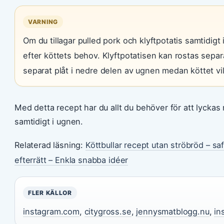
VARNING
Om du tillagar pulled pork och klyftpotatis samtidig
efter köttets behov. Klyftpotatisen kan rostas separat
separat plåt i nedre delen av ugnen medan köttet vil
Med detta recept har du allt du behöver för att lyckas
samtidigt i ugnen.
Relaterad läsning:
Köttbullar recept utan ströbröd – saf
efterrätt – Enkla snabba idéer
FLER KÄLLOR
instagram.com
,
citygross.se
,
jennysmatblogg.nu
,
in