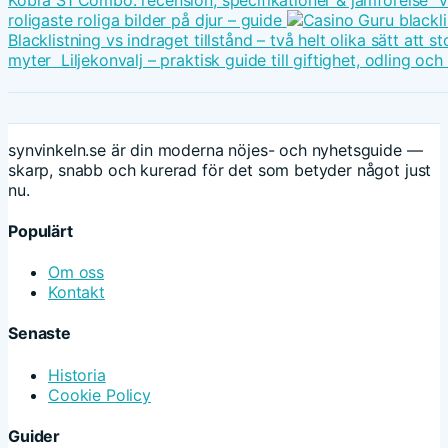
roligaste roliga bilder på djur – guide
Blacklistning vs indraget tillstånd – två helt olika sätt att
myter
Liljekonvalj – praktisk guide till giftighet, odling oc
synvinkeln.se är din moderna nöjes- och nyhetsguide —
skarp, snabb och kurerad för det som betyder något just
nu.
Populärt
Om oss
Kontakt
Senaste
Historia
Cookie Policy
Guider