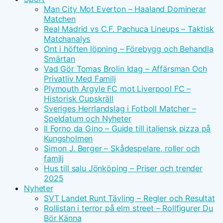
Man City Mot Everton – Haaland Dominerar
Matchen
Real Madrid vs C.F. Pachuca Lineups – Taktisk
Matchanalys
Ont i höften löpning – Förebygg och Behandla
Smärtan
Vad Gör Tomas Brolin Idag – Affärsman Och
Privatliv Med Familj
Plymouth Argyle FC mot Liverpool FC –
Historisk Cupskräll
Sveriges Herrlandslag i Fotboll Matcher –
Speldatum och Nyheter
Il Forno da Gino – Guide till italiensk pizza på
Kungsholmen
Simon J. Berger – Skådespelare, roller och
familj
Hus till salu Jönköping – Priser och trender
2025
Nyheter
SVT Landet Runt Tävling – Regler och Resultat
Rollistan i terror på elm street – Rollfigurer Du
Bör Känna