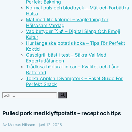
Perfekt Bakning
Normal puls och blodtryck – Mät och Förbättra
Hälsa
Mat med lite kalorier – Vägledning för
Hälsosam Vardag
Vad betyder 🍑🍆 – Digital Slang Och Emoji
Kultur
Hur länge ska potatis koka – Tips För Perfekt
Koktid
Gasolgrill bäst i test – Säkra Val Med
Expertutlåtanden
Trådlösa hörlurar in ear – Kvalitet och Lång
Batteritid
Torka Äpplen I Svamptork – Enkel Guide För
Perfekt Snack
Sök
efter:
Pulled pork med klyftpotatis – recept och tips
Av Marcus Nilsson · juni 12, 2026