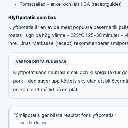
Tomatsallad – enkel och lätt (ICA (receptguide))
Klyftpotatis som bas
Klyftpotatis är en av de mest populära baserna till pul
rostas i ugn på hög värme – 225°C i 25–30 minuter – vil
inre. Linas Matkasse (recept) rekommenderar småpotati
VARFÖR DETTA FUNGERAR
Klyftpotatisens neutrala smak och krispiga textur gör
pork – den suger upp köttets sky utan att bli över
en komplett måltid på en plåt.
”Småpotatis ger bästa resultat för klyftpotatis.”
– Linas Matkasse