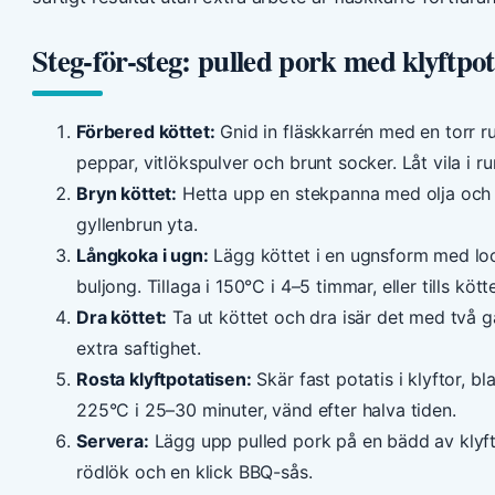
Steg-för-steg: pulled pork med klyftpot
Förbered köttet:
Gnid in fläskkarrén med en torr ru
peppar, vitlökspulver och brunt socker. Låt vila i 
Bryn köttet:
Hetta upp en stekpanna med olja och br
gyllenbrun yta.
Långkoka i ugn:
Lägg köttet i en ugnsform med lock e
buljong. Tillaga i 150°C i 4–5 timmar, eller tills kött
Dra köttet:
Ta ut köttet och dra isär det med två ga
extra saftighet.
Rosta klyftpotatisen:
Skär fast potatis i klyftor, bl
225°C i 25–30 minuter, vänd efter halva tiden.
Servera:
Lägg upp pulled pork på en bädd av klyft
rödlök och en klick BBQ-sås.