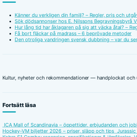
Känner du verkligen din familj? – Regler, pris och utgå
Sök dödsannonser hos E. Nilssons Begravningsbyrå V
Hur lång tid har åklagaren på sig att väcka åtal? – Reg
Få bort fläckar på madrass – 6 beprövade metoder
Den otroliga vandringen svensk dubbning – var du ser
Kultur, nyheter och rekommendationer — handplockat och u
Fortsätt läsa
ICA Mall of Scandinavia – öppettider, erbjudanden och job
Hockey-VM biljetter 2026 – priser, släpp och tips
Jurassic
Kobra S1 Combo: recension, specifikationer & jämförelse
V