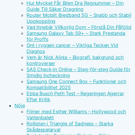
Hur Mycket Får Bilen Dra Regnummer – Din
Guide Till Säker Dragning
Router Mobilt Bredband 5G – Snabb och Stabil
Uppkoppling
Vad Innebär Villkorlig Dom – Förstå Din Påföljd
Samsung Galaxy Tab S9+ – Stark Prestanda
för Proffs
Ont i ryggen cancer – Viktiga Tecken Vid
Diagnos
Vem är Nick Alinia – Biografi, bakgrund och
kontroverser
SAS Check-in Online – Steg-för-steg Guide för
Smidig Incheckning
Samsung One Connect Box – Funktioner och
Kompatibilitet 2025
Ebba Busch Peth Test – Regeringen Agerrar
Efter Kritik
Nöje
Filmer med Esther Williams – Hollywood och
Vattenbalett
Rollistan i Triangle of Sadness – Starka
Skådespelarval