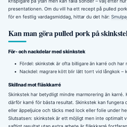
krispigare på ytan men kan falla sönder – välj efter hur
presentationen. Om du vill ha ett recept på pulled por
för en festlig vardagsmiddag, hittar du det här:
Smulpa
Kan man göra pulled pork på skinkste
För- och nackdelar med skinkstek
Fördel: skinkstek är ofta billigare än karré och har 
Nackdel: magrare kött blir lätt torrt vid långkok – 
Skillnad mot fläskkarré
Skinkstek har betydligt mindre marmorering än karré.
därför karré för bästa resultat. Skinkstek kan fungera 
eller äppeljuice och täcks med lock eller folie under he
Slutsatsen: skinkstek är ett möjligt men inte optimalt v
saftigt resultat utan extra arbete är fläskkarré fortfar