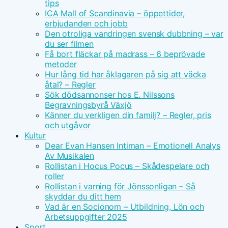
tips
ICA Mall of Scandinavia – öppettider,
erbjudanden och jobb
Den otroliga vandringen svensk dubbning – var
du ser filmen
Få bort fläckar på madrass – 6 beprövade
metoder
Hur lång tid har åklagaren på sig att väcka
åtal? – Regler
Sök dödsannonser hos E. Nilssons
Begravningsbyrå Växjö
Känner du verkligen din familj? – Regler, pris
och utgåvor
Kultur
Dear Evan Hansen Intiman – Emotionell Analys
Av Musikalen
Rollistan i Hocus Pocus – Skådespelare och
roller
Rollistan i varning för Jönssonligan – Så
skyddar du ditt hem
Vad är en Socionom – Utbildning, Lön och
Arbetsuppgifter 2025
Sport