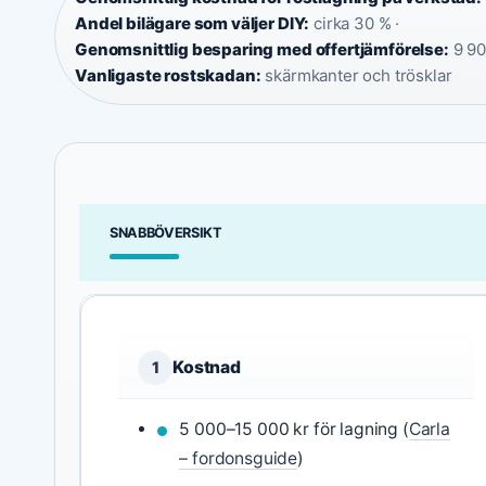
Andel bilägare som väljer DIY:
cirka 30 % ·
Genomsnittlig besparing med offertjämförelse:
9 901
Vanligaste rostskadan:
skärmkanter och trösklar
SNABBÖVERSIKT
Kostnad
1
5 000–15 000 kr för lagning (
Carla
– fordonsguide
)