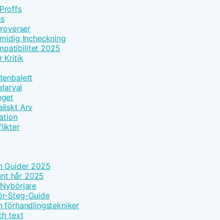
Proffs
os
troverser
Smidig Incheckning
patibilitet 2025
 Kritik
tenbalett
elarval
nget
liskt Arv
ation
likter
h Guider 2025
tunt hår 2025
 Nybörjare
ör-Steg-Guide
h förhandlingstekniker
ch text