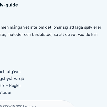
älv-guide
 – men många vet inte om det lönar sig att laga själv eller
iser, metoder och beslutstöd, så att du vet vad du kan
 och utgåvor
gsbyrå Växjö
al? – Regler
etoder
5 000–15 000 kronor ·