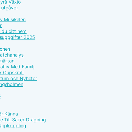
yrå Växjö
h utgåvor
Av Musikalen
r
r du ditt hem
tsuppgifter 2025
tchen
Matchanalys
Smärtan
atliv Med Familj
k Cupskräll
datum och Nyheter
Kungsholmen
5
Bör Känna
 Till Säker Dragning
 Uppkoppling