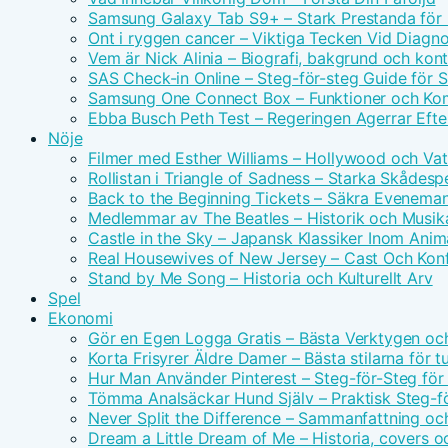
Samsung Galaxy Tab S9+ – Stark Prestanda för 
Ont i ryggen cancer – Viktiga Tecken Vid Diagn
Vem är Nick Alinia – Biografi, bakgrund och kon
SAS Check-in Online – Steg-för-steg Guide för 
Samsung One Connect Box – Funktioner och Kom
Ebba Busch Peth Test – Regeringen Agerrar Efter
Nöje
Filmer med Esther Williams – Hollywood och Vat
Rollistan i Triangle of Sadness – Starka Skådesp
Back to the Beginning Tickets – Säkra Evenema
Medlemmar av The Beatles – Historik och Musika
Castle in the Sky – Japansk Klassiker Inom Anim
Real Housewives of New Jersey – Cast Och Konf
Stand by Me Song – Historia och Kulturellt Arv
Spel
Ekonomi
Gör en Egen Logga Gratis – Bästa Verktygen oc
Korta Frisyrer Äldre Damer – Bästa stilarna för 
Hur Man Använder Pinterest – Steg-för-Steg för
Tömma Analsäckar Hund Själv – Praktisk Steg-f
Never Split the Difference – Sammanfattning oc
Dream a Little Dream of Me – Historia, covers o