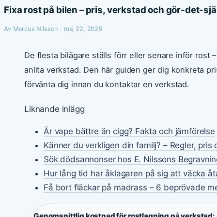
Fixa rost på bilen – pris, verkstad och gör-det-sj
Av Marcus Nilsson · maj 22, 2026
De flesta bilägare ställs förr eller senare inför rost
anlita verkstad. Den här guiden ger dig konkreta pr
förvänta dig innan du kontaktar en verkstad.
Liknande inlägg
Är vape bättre än cigg? Fakta och jämförelse
Känner du verkligen din familj? – Regler, pris
Sök dödsannonser hos E. Nilssons Begravnin
Hur lång tid har åklagaren på sig att väcka åt
Få bort fläckar på madrass – 6 beprövade m
Genomsnittlig kostnad för rostlagning på verkstad: