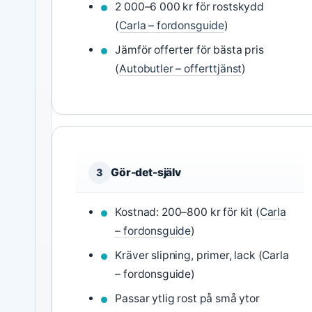
2 000–6 000 kr för rostskydd
(
Carla – fordonsguide
)
Jämför offerter för bästa pris
(
Autobutler – offerttjänst
)
Gör-det-själv
3
Kostnad: 200–800 kr för kit (
Carla
– fordonsguide
)
Kräver slipning, primer, lack (Carla
– fordonsguide)
Passar ytlig rost på små ytor