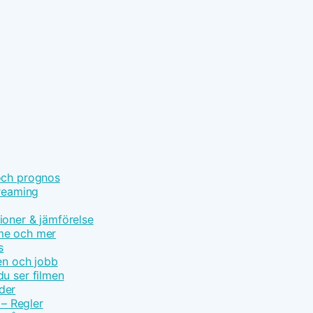
och prognos
treaming
ioner & jämförelse
ime och mer
s
en och jobb
u ser filmen
der
 – Regler