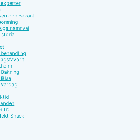
 experter
n
åsen och Bekant
nsomning
siga namnval
istoria
et
 behandling
dagsfavorit
kholm
t Bakning
Hälsa
m Vardag
r
ktid
åtanden
ritid
fekt Snack