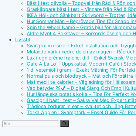
Bäst i test olivolja – Toppval från Råd & Rön och
Gräsklippare bäst i test – Vinnare från Råd & Rö
IKEA Höj- och Sänkbart Skrivbord – Trotten, Id
Hur Somnar Man – Beprövade Tips för Snabb I
Spin the Wheel Name – Gratis hjul för slumpmäs
Äldre Mynt 4 Bokstäver – Korsordslösning och H
Livsstil
Swingfix m i-size – Enkel Installation och Tryggh
Molande värk i nedre delen av magen – Råd och
Lax i ugn crème fraiche, dill – Enkel Svensk Mid
Cafe A La Lo – Uppskattat Modernt Café i Stoc
1 dl vetemjöl i gram – Exakt Mätning För Perfek
Normal puls och blodtryck – Mät och Förbättra 
Mat med lite kalorier – Vägledning för Hälsosa
Vad betyder 🍑🍆 – Digital Slang Och Emoji Kultu
Hur länge ska potatis koka – Tips För Perfekt Ko
Gasolgrill bäst i test – Säkra Val Med Expertutl
Trådlösa hörlurar in ear – Kvalitet och Lång Batte
Torka Äpplen I Svamptork – Enkel Guide För Per
Sök
efter: