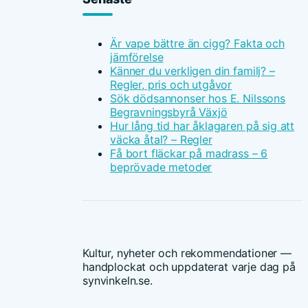
Är vape bättre än cigg? Fakta och
jämförelse
Känner du verkligen din familj? –
Regler, pris och utgåvor
Sök dödsannonser hos E. Nilssons
Begravningsbyrå Växjö
Hur lång tid har åklagaren på sig att
väcka åtal? – Regler
Få bort fläckar på madrass – 6
beprövade metoder
Kultur, nyheter och rekommendationer —
handplockat och uppdaterat varje dag på
synvinkeln.se.