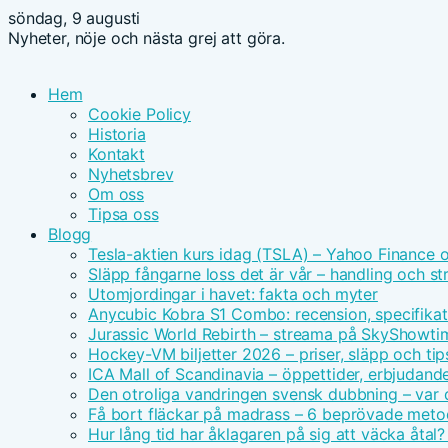
söndag, 9 augusti
Nyheter, nöje och nästa grej att göra.
Hem
Cookie Policy
Historia
Kontakt
Nyhetsbrev
Om oss
Tipsa oss
Blogg
Tesla-aktien kurs idag (TSLA) – Yahoo Finance 
Släpp fångarne loss det är vår – handling och s
Utomjordingar i havet: fakta och myter
Anycubic Kobra S1 Combo: recension, specifikat
Jurassic World Rebirth – streama på SkyShowt
Hockey-VM biljetter 2026 – priser, släpp och tip
ICA Mall of Scandinavia – öppettider, erbjudand
Den otroliga vandringen svensk dubbning – var d
Få bort fläckar på madrass – 6 beprövade meto
Hur lång tid har åklagaren på sig att väcka åtal?