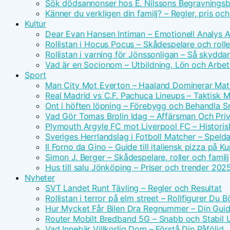
Sök dödsannonser hos E. Nilssons Begravningsb
Känner du verkligen din familj? – Regler, pris oc
Kultur
Dear Evan Hansen Intiman – Emotionell Analys 
Rollistan i Hocus Pocus – Skådespelare och rolle
Rollistan i varning för Jönssonligan – Så skydda
Vad är en Socionom – Utbildning, Lön och Arbe
Sport
Man City Mot Everton – Haaland Dominerar Ma
Real Madrid vs C.F. Pachuca Lineups – Taktisk 
Ont i höften löpning – Förebygg och Behandla 
Vad Gör Tomas Brolin Idag – Affärsman Och Priv
Plymouth Argyle FC mot Liverpool FC – Historis
Sveriges Herrlandslag i Fotboll Matcher – Spel
Il Forno da Gino – Guide till italiensk pizza på 
Simon J. Berger – Skådespelare, roller och familj
Hus till salu Jönköping – Priser och trender 202
Nyheter
SVT Landet Runt Tävling – Regler och Resultat
Rollistan i terror på elm street – Rollfigurer Du 
Hur Mycket Får Bilen Dra Regnummer – Din Guide
Router Mobilt Bredband 5G – Snabb och Stabil
Vad Innebär Villkorlig Dom – Förstå Din Påföljd