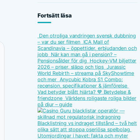
Fortsätt läsa
Den otroliga vandringen svensk dubbning
– var du ser filmen
ICA Mall of
Scandinavia – öppettider, erbjudanden och
jobb
När kan man gå i pension? –
Pensionsålder för dig
Hockey-VM biljetter
2026 – priser, släpp och tips
Jurassic
World Rebirth – streama på SkyShowtime
och mer
Anycubic Kobra S1 Combo:
recension, specifikationer & jämförelse
Vad betyder blått hjärta? 💙 Betydelse &
friendzone
Världens roligaste roliga bilder
på djur – guide
Blacklistning vs indraget tillstånd – två helt
olika sätt att stoppa oseriösa spelbolag
Utomjordingar i havet: fakta och myter