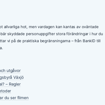
ot allvarliga hot, men vardagen kan kantas av oväntade
bär skyddade personuppgifter stora förändringar i hur du
ittar vi på de praktiska begränsningarna – från BankID till
a.
 och utgåvor
gsbyrå Växjö
al? – Regler
etoder
r du ser filmen