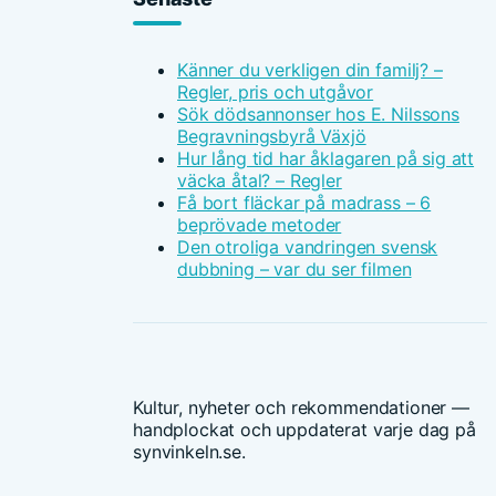
Känner du verkligen din familj? –
Regler, pris och utgåvor
Sök dödsannonser hos E. Nilssons
Begravningsbyrå Växjö
Hur lång tid har åklagaren på sig att
väcka åtal? – Regler
Få bort fläckar på madrass – 6
beprövade metoder
Den otroliga vandringen svensk
dubbning – var du ser filmen
Kultur, nyheter och rekommendationer —
handplockat och uppdaterat varje dag på
synvinkeln.se.