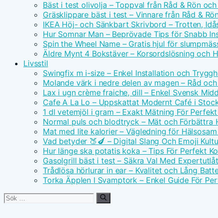
Bäst i test olivolja – Toppval från Råd & Rön och
Gräsklippare bäst i test – Vinnare från Råd & Rö
IKEA Höj- och Sänkbart Skrivbord – Trotten, Id
Hur Somnar Man – Beprövade Tips för Snabb I
Spin the Wheel Name – Gratis hjul för slumpmäs
Äldre Mynt 4 Bokstäver – Korsordslösning och H
Livsstil
Swingfix m i-size – Enkel Installation och Tryggh
Molande värk i nedre delen av magen – Råd och
Lax i ugn crème fraiche, dill – Enkel Svensk Mid
Cafe A La Lo – Uppskattat Modernt Café i Stoc
1 dl vetemjöl i gram – Exakt Mätning För Perfek
Normal puls och blodtryck – Mät och Förbättra 
Mat med lite kalorier – Vägledning för Hälsosa
Vad betyder 🍑🍆 – Digital Slang Och Emoji Kultu
Hur länge ska potatis koka – Tips För Perfekt Ko
Gasolgrill bäst i test – Säkra Val Med Expertutl
Trådlösa hörlurar in ear – Kvalitet och Lång Batte
Torka Äpplen I Svamptork – Enkel Guide För Per
Sök
efter: