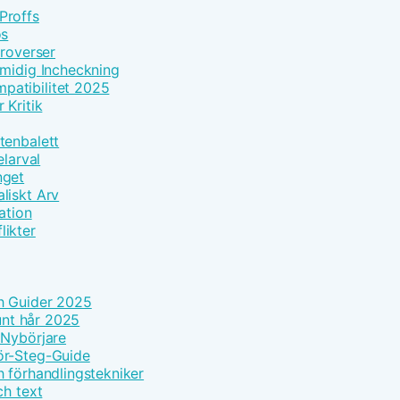
Proffs
os
troverser
Smidig Incheckning
patibilitet 2025
 Kritik
tenbalett
elarval
nget
liskt Arv
ation
likter
h Guider 2025
tunt hår 2025
 Nybörjare
ör-Steg-Guide
h förhandlingstekniker
ch text