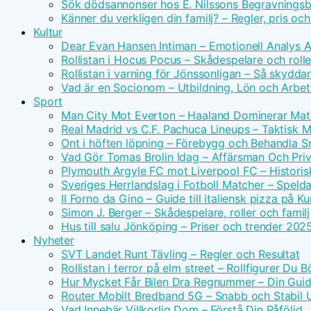
Sök dödsannonser hos E. Nilssons Begravningsb
Känner du verkligen din familj? – Regler, pris oc
Kultur
Dear Evan Hansen Intiman – Emotionell Analys 
Rollistan i Hocus Pocus – Skådespelare och rolle
Rollistan i varning för Jönssonligan – Så skydda
Vad är en Socionom – Utbildning, Lön och Arbe
Sport
Man City Mot Everton – Haaland Dominerar Ma
Real Madrid vs C.F. Pachuca Lineups – Taktisk 
Ont i höften löpning – Förebygg och Behandla 
Vad Gör Tomas Brolin Idag – Affärsman Och Priv
Plymouth Argyle FC mot Liverpool FC – Historis
Sveriges Herrlandslag i Fotboll Matcher – Spel
Il Forno da Gino – Guide till italiensk pizza på 
Simon J. Berger – Skådespelare, roller och familj
Hus till salu Jönköping – Priser och trender 202
Nyheter
SVT Landet Runt Tävling – Regler och Resultat
Rollistan i terror på elm street – Rollfigurer Du 
Hur Mycket Får Bilen Dra Regnummer – Din Guide
Router Mobilt Bredband 5G – Snabb och Stabil
Vad Innebär Villkorlig Dom – Förstå Din Påföljd