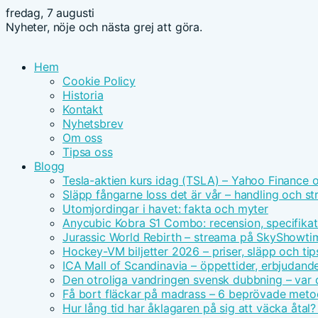
fredag, 7 augusti
Nyheter, nöje och nästa grej att göra.
Hem
Cookie Policy
Historia
Kontakt
Nyhetsbrev
Om oss
Tipsa oss
Blogg
Tesla-aktien kurs idag (TSLA) – Yahoo Finance 
Släpp fångarne loss det är vår – handling och s
Utomjordingar i havet: fakta och myter
Anycubic Kobra S1 Combo: recension, specifikat
Jurassic World Rebirth – streama på SkyShowt
Hockey-VM biljetter 2026 – priser, släpp och tip
ICA Mall of Scandinavia – öppettider, erbjudand
Den otroliga vandringen svensk dubbning – var d
Få bort fläckar på madrass – 6 beprövade meto
Hur lång tid har åklagaren på sig att väcka åtal?