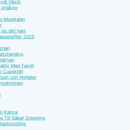
yrå Växjö
h utgåvor
Av Musikalen
r
r du ditt hem
tsuppgifter 2025
tchen
Matchanalys
Smärtan
atliv Med Familj
k Cupskräll
datum och Nyheter
Kungsholmen
5
Bör Känna
 Till Säker Dragning
 Uppkoppling