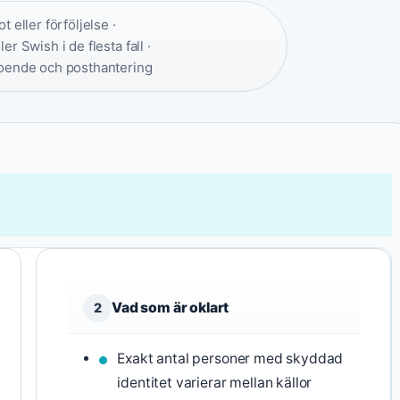
ot eller förföljelse ·
r Swish i de flesta fall ·
 boende och posthantering
Vad som är oklart
2
Exakt antal personer med skyddad
identitet varierar mellan källor