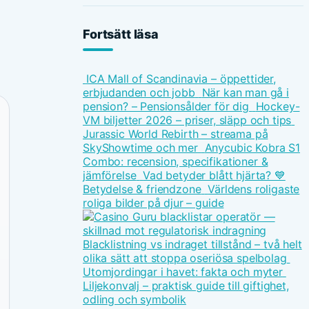
Fortsätt läsa
ICA Mall of Scandinavia – öppettider,
erbjudanden och jobb
När kan man gå i
pension? – Pensionsålder för dig
Hockey-
VM biljetter 2026 – priser, släpp och tips
Jurassic World Rebirth – streama på
SkyShowtime och mer
Anycubic Kobra S1
Combo: recension, specifikationer &
jämförelse
Vad betyder blått hjärta? 💙
Betydelse & friendzone
Världens roligaste
roliga bilder på djur – guide
Blacklistning vs indraget tillstånd – två helt
olika sätt att stoppa oseriösa spelbolag
Utomjordingar i havet: fakta och myter
Liljekonvalj – praktisk guide till giftighet,
odling och symbolik