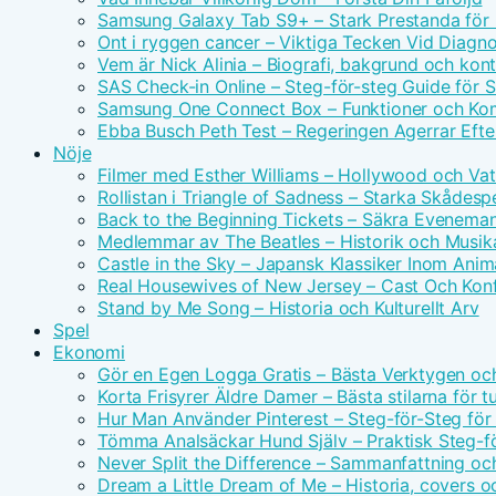
Samsung Galaxy Tab S9+ – Stark Prestanda för 
Ont i ryggen cancer – Viktiga Tecken Vid Diagn
Vem är Nick Alinia – Biografi, bakgrund och kon
SAS Check-in Online – Steg-för-steg Guide för 
Samsung One Connect Box – Funktioner och Kom
Ebba Busch Peth Test – Regeringen Agerrar Efter
Nöje
Filmer med Esther Williams – Hollywood och Vat
Rollistan i Triangle of Sadness – Starka Skådesp
Back to the Beginning Tickets – Säkra Evenema
Medlemmar av The Beatles – Historik och Musika
Castle in the Sky – Japansk Klassiker Inom Anim
Real Housewives of New Jersey – Cast Och Konf
Stand by Me Song – Historia och Kulturellt Arv
Spel
Ekonomi
Gör en Egen Logga Gratis – Bästa Verktygen oc
Korta Frisyrer Äldre Damer – Bästa stilarna för 
Hur Man Använder Pinterest – Steg-för-Steg för
Tömma Analsäckar Hund Själv – Praktisk Steg-f
Never Split the Difference – Sammanfattning oc
Dream a Little Dream of Me – Historia, covers o