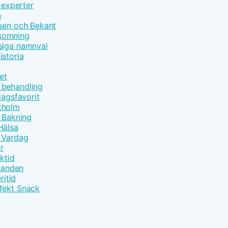
 experter
n
åsen och Bekant
nsomning
siga namnval
istoria
et
 behandling
dagsfavorit
kholm
t Bakning
Hälsa
m Vardag
r
ktid
åtanden
ritid
fekt Snack