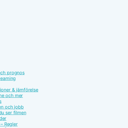
och prognos
treaming
ioner & jämförelse
ime och mer
s
en och jobb
u ser filmen
der
 – Regler