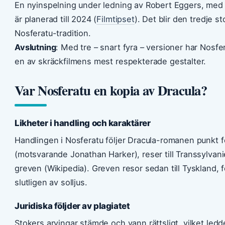
En nyinspelning under ledning av Robert Eggers, med B
är planerad till 2024 (
Filmtipset
). Det blir den tredje s
Nosferatu-tradition.
Avslutning
: Med tre – snart fyra – versioner har Nosfera
en av skräckfilmens mest respekterade gestalter.
Var Nosferatu en kopia av Dracula?
Likheter i handling och karaktärer
Handlingen i Nosferatu följer Dracula-romanen punkt f
(motsvarande Jonathan Harker), reser till Transsylvanien
greven (Wikipedia). Greven resor sedan till Tyskland, 
slutligen av solljus.
Juridiska följder av plagiatet
Stokers arvingar stämde och vann rättsligt, vilket ledde