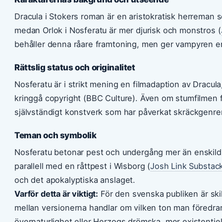
Dracula i Stokers roman är en aristokratisk herreman 
medan Orlok i Nosferatu är mer djurisk och monstros (
behåller denna råare framtoning, men ger vampyren en
Rättslig status och originalitet
Nosferatu är i strikt mening en filmadaption av Dracula
kringgå copyright (BBC Culture). Även om stumfilmen f
självständigt konstverk som har påverkat skräckgenre
Teman och symbolik
Nosferatu betonar pest och undergång mer än enskild 
parallell med en råttpest i Wisborg (
Josh Link Substac
och det apokalyptiska anslaget.
Varför detta är viktigt:
För den svenska publiken är ski
mellan versionerna handlar om vilken ton man föredra
övernaturlighet eller Herzogs drömska, mer existentiel