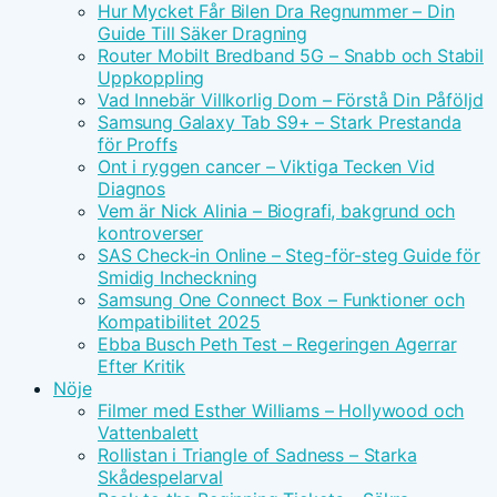
Hur Mycket Får Bilen Dra Regnummer – Din
Guide Till Säker Dragning
Router Mobilt Bredband 5G – Snabb och Stabil
Uppkoppling
Vad Innebär Villkorlig Dom – Förstå Din Påföljd
Samsung Galaxy Tab S9+ – Stark Prestanda
för Proffs
Ont i ryggen cancer – Viktiga Tecken Vid
Diagnos
Vem är Nick Alinia – Biografi, bakgrund och
kontroverser
SAS Check-in Online – Steg-för-steg Guide för
Smidig Incheckning
Samsung One Connect Box – Funktioner och
Kompatibilitet 2025
Ebba Busch Peth Test – Regeringen Agerrar
Efter Kritik
Nöje
Filmer med Esther Williams – Hollywood och
Vattenbalett
Rollistan i Triangle of Sadness – Starka
Skådespelarval