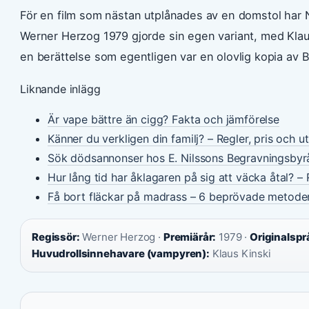
För en film som nästan utplånades av en domstol har 
Werner Herzog 1979 gjorde sin egen variant, med Klau
en berättelse som egentligen var en olovlig kopia av
Liknande inlägg
Är vape bättre än cigg? Fakta och jämförelse
Känner du verkligen din familj? – Regler, pris och u
Sök dödsannonser hos E. Nilssons Begravningsbyr
Hur lång tid har åklagaren på sig att väcka åtal? – 
Få bort fläckar på madrass – 6 beprövade metode
Regissör:
Werner Herzog ·
Premiärår:
1979 ·
Originalspr
Huvudrollsinnehavare (vampyren):
Klaus Kinski