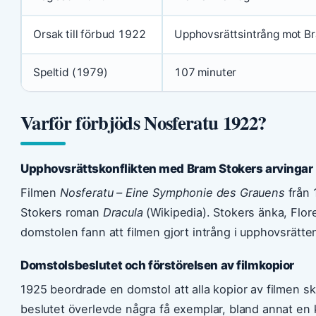
Orsak till förbud 1922
Upphovsrättsintrång mot B
Speltid (1979)
107 minuter
Varför förbjöds Nosferatu 1922?
Upphovsrättskonflikten med Bram Stokers arvingar
Filmen
Nosferatu – Eine Symphonie des Grauens
från 
Stokers roman
Dracula
(Wikipedia). Stokers änka, Flor
domstolen fann att filmen gjort intrång i upphovsrätte
Domstolsbeslutet och förstörelsen av filmkopior
1925 beordrade en domstol att alla kopior av filmen sku
beslutet överlevde några få exemplar, bland annat en