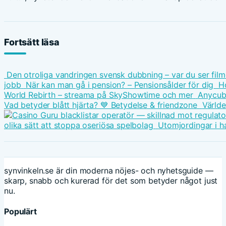
Fortsätt läsa
Den otroliga vandringen svensk dubbning – var du ser fil
jobb
När kan man gå i pension? – Pensionsålder för dig
Ho
World Rebirth – streama på SkyShowtime och mer
Anycubi
Vad betyder blått hjärta? 💙 Betydelse & friendzone
Världe
olika sätt att stoppa oseriösa spelbolag
Utomjordingar i h
synvinkeln.se är din moderna nöjes- och nyhetsguide —
skarp, snabb och kurerad för det som betyder något just
nu.
Populärt