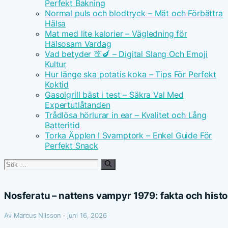
Perfekt Bakning
Normal puls och blodtryck – Mät och Förbättra
Hälsa
Mat med lite kalorier – Vägledning för
Hälsosam Vardag
Vad betyder 🍑🍆 – Digital Slang Och Emoji
Kultur
Hur länge ska potatis koka – Tips För Perfekt
Koktid
Gasolgrill bäst i test – Säkra Val Med
Expertutlåtanden
Trådlösa hörlurar in ear – Kvalitet och Lång
Batteritid
Torka Äpplen I Svamptork – Enkel Guide För
Perfekt Snack
Sök
efter:
Nosferatu – nattens vampyr 1979: fakta och histo
Av Marcus Nilsson · juni 16, 2026