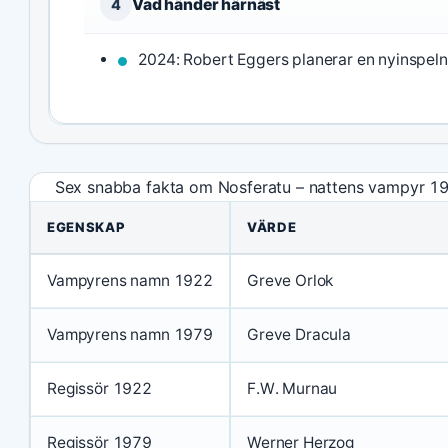
Vad händer härnäst
4
2024: Robert Eggers planerar en nyinspeln
Sex snabba fakta om Nosferatu – nattens vampyr 1
EGENSKAP
VÄRDE
Vampyrens namn 1922
Greve Orlok
Vampyrens namn 1979
Greve Dracula
Regissör 1922
F.W. Murnau
Regissör 1979
Werner Herzog