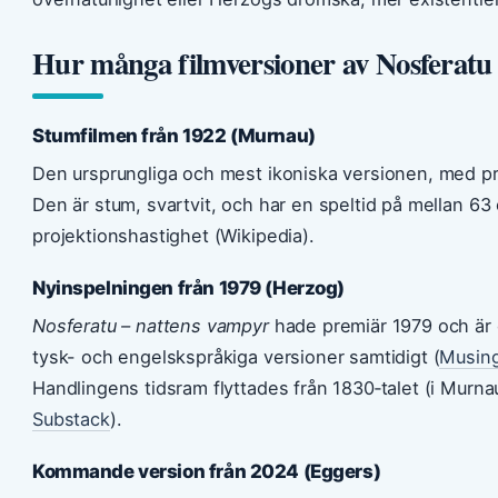
Hur många filmversioner av Nosferatu 
Stumfilmen från 1922 (Murnau)
Den ursprungliga och mest ikoniska versionen, med pr
Den är stum, svartvit, och har en speltid på mellan 6
projektionshastighet (Wikipedia).
Nyinspelningen från 1979 (Herzog)
Nosferatu – nattens vampyr
hade premiär 1979 och är e
tysk- och engelskspråkiga versioner samtidigt (
Musing
Handlingens tidsram flyttades från 1830‑talet (i Murnaus
Substack
).
Kommande version från 2024 (Eggers)