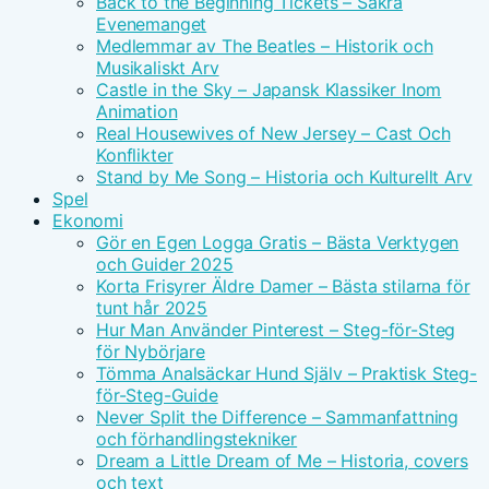
Back to the Beginning Tickets – Säkra
Evenemanget
Medlemmar av The Beatles – Historik och
Musikaliskt Arv
Castle in the Sky – Japansk Klassiker Inom
Animation
Real Housewives of New Jersey – Cast Och
Konflikter
Stand by Me Song – Historia och Kulturellt Arv
Spel
Ekonomi
Gör en Egen Logga Gratis – Bästa Verktygen
och Guider 2025
Korta Frisyrer Äldre Damer – Bästa stilarna för
tunt hår 2025
Hur Man Använder Pinterest – Steg-för-Steg
för Nybörjare
Tömma Analsäckar Hund Själv – Praktisk Steg-
för-Steg-Guide
Never Split the Difference – Sammanfattning
och förhandlingstekniker
Dream a Little Dream of Me – Historia, covers
och text