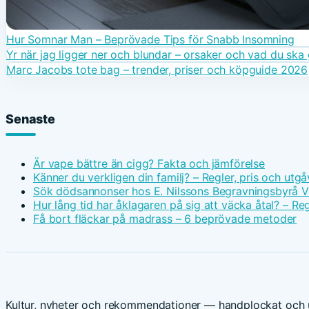
Hur Somnar Man – Beprövade Tips för Snabb Insomning
Yr när jag ligger ner och blundar – orsaker och vad du ska
Marc Jacobs tote bag – trender, priser och köpguide 2026
Senaste
Är vape bättre än cigg? Fakta och jämförelse
Känner du verkligen din familj? – Regler, pris och utgå
Sök dödsannonser hos E. Nilssons Begravningsbyrå V
Hur lång tid har åklagaren på sig att väcka åtal? – Reg
Få bort fläckar på madrass – 6 beprövade metoder
Kultur, nyheter och rekommendationer — handplockat och u