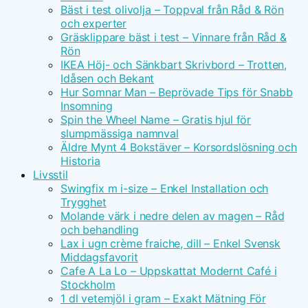
Bäst i test olivolja – Toppval från Råd & Rön
och experter
Gräsklippare bäst i test – Vinnare från Råd &
Rön
IKEA Höj- och Sänkbart Skrivbord – Trotten,
Idåsen och Bekant
Hur Somnar Man – Beprövade Tips för Snabb
Insomning
Spin the Wheel Name – Gratis hjul för
slumpmässiga namnval
Äldre Mynt 4 Bokstäver – Korsordslösning och
Historia
Livsstil
Swingfix m i-size – Enkel Installation och
Trygghet
Molande värk i nedre delen av magen – Råd
och behandling
Lax i ugn crème fraiche, dill – Enkel Svensk
Middagsfavorit
Cafe A La Lo – Uppskattat Modernt Café i
Stockholm
1 dl vetemjöl i gram – Exakt Mätning För