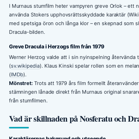
I Murnaus stumfilm heter vampyren greve Orlok – ett 
använda Stokers upphovsrättsskyddade karaktär (Wikip
med spetsiga öron och långa klor – en skepnad som skil
Dracula-bilden.
Greve Dracula i Herzogs film från 1979
Werner Herzog valde att i sin nyinspelning återvända t
(
sv.wikipedia
). Klaus Kinski spelar rollen som en mela
(
IMDb
).
Mönstret:
Trots att 1979 års film formellt återanvänd
stämningen lånade direkt från Murnaus original snarare
från stumfilmen.
Vad är skillnaden på Nosferatu och Dr
Karaktärernas bakgrund och utseende