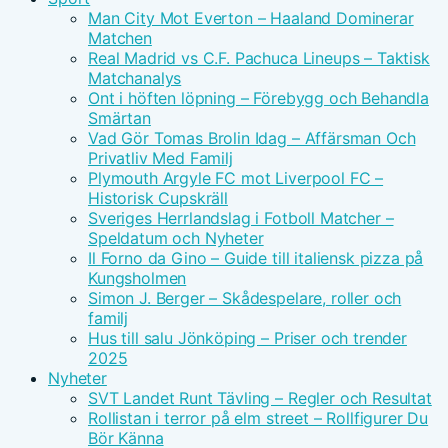
Man City Mot Everton – Haaland Dominerar
Matchen
Real Madrid vs C.F. Pachuca Lineups – Taktisk
Matchanalys
Ont i höften löpning – Förebygg och Behandla
Smärtan
Vad Gör Tomas Brolin Idag – Affärsman Och
Privatliv Med Familj
Plymouth Argyle FC mot Liverpool FC –
Historisk Cupskräll
Sveriges Herrlandslag i Fotboll Matcher –
Speldatum och Nyheter
Il Forno da Gino – Guide till italiensk pizza på
Kungsholmen
Simon J. Berger – Skådespelare, roller och
familj
Hus till salu Jönköping – Priser och trender
2025
Nyheter
SVT Landet Runt Tävling – Regler och Resultat
Rollistan i terror på elm street – Rollfigurer Du
Bör Känna