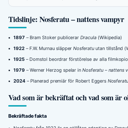
Tidslinje: Nosferatu – nattens vampyr
1897
– Bram Stoker publicerar
Dracula
(Wikipedia)
1922
– F.W. Murnau släpper
Nosferatu
utan tillstånd (
1925
– Domstol beordrar förstörelse av alla filmkopio
1979
– Werner Herzog spelar in
Nosferatu – nattens 
2024
– Planerad premiär för Robert Eggers
Nosferat
Vad som är bekräftat och vad som är o
Bekräftade fakta
Nosferatu från 1922 är en otillåten adaption av Dracu