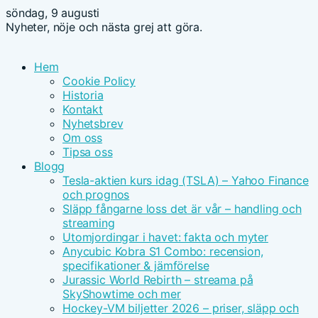
söndag, 9 augusti
Nyheter, nöje och nästa grej att göra.
Hem
Cookie Policy
Historia
Kontakt
Nyhetsbrev
Om oss
Tipsa oss
Blogg
Tesla-aktien kurs idag (TSLA) – Yahoo Finance
och prognos
Släpp fångarne loss det är vår – handling och
streaming
Utomjordingar i havet: fakta och myter
Anycubic Kobra S1 Combo: recension,
specifikationer & jämförelse
Jurassic World Rebirth – streama på
SkyShowtime och mer
Hockey-VM biljetter 2026 – priser, släpp och