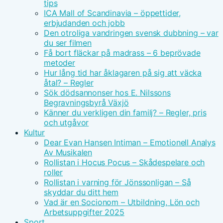
tips
ICA Mall of Scandinavia – öppettider,
erbjudanden och jobb
Den otroliga vandringen svensk dubbning – var
du ser filmen
Få bort fläckar på madrass – 6 beprövade
metoder
Hur lång tid har åklagaren på sig att väcka
åtal? – Regler
Sök dödsannonser hos E. Nilssons
Begravningsbyrå Växjö
Känner du verkligen din familj? – Regler, pris
och utgåvor
Kultur
Dear Evan Hansen Intiman – Emotionell Analys
Av Musikalen
Rollistan i Hocus Pocus – Skådespelare och
roller
Rollistan i varning för Jönssonligan – Så
skyddar du ditt hem
Vad är en Socionom – Utbildning, Lön och
Arbetsuppgifter 2025
Sport