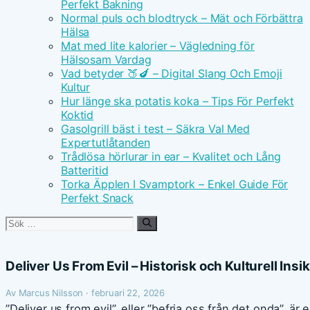
Perfekt Bakning
Normal puls och blodtryck – Mät och Förbättra
Hälsa
Mat med lite kalorier – Vägledning för
Hälsosam Vardag
Vad betyder 🍑🍆 – Digital Slang Och Emoji
Kultur
Hur länge ska potatis koka – Tips För Perfekt
Koktid
Gasolgrill bäst i test – Säkra Val Med
Expertutlåtanden
Trådlösa hörlurar in ear – Kvalitet och Lång
Batteritid
Torka Äpplen I Svamptork – Enkel Guide För
Perfekt Snack
Sök
efter:
Deliver Us From Evil – Historisk och Kulturell Insik
Av Marcus Nilsson · februari 22, 2026
”Deliver us from evil”, eller ”befria oss från det onda”, är