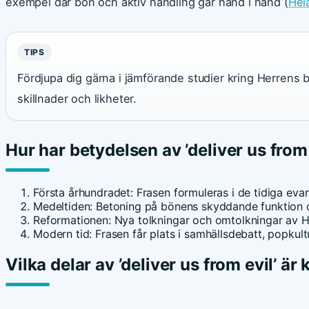
exempel där bön och aktiv handling går hand i hand (
Hel
TIPS
Fördjupa dig gärna i jämförande studier kring Herrens b
skillnader och likheter.
Hur har betydelsen av ’deliver us from
Första århundradet
: Frasen formuleras i de tidiga ev
Medeltiden
: Betoning på bönens skyddande funktion o
Reformationen
: Nya tolkningar och omtolkningar av 
Modern tid
: Frasen får plats i samhällsdebatt, popkul
Vilka delar av ’deliver us from evil’ ä