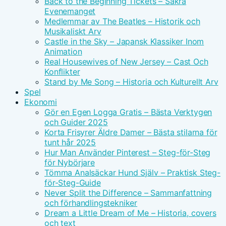
Back to the Beginning Tickets – Säkra
Evenemanget
Medlemmar av The Beatles – Historik och
Musikaliskt Arv
Castle in the Sky – Japansk Klassiker Inom
Animation
Real Housewives of New Jersey – Cast Och
Konflikter
Stand by Me Song – Historia och Kulturellt Arv
Spel
Ekonomi
Gör en Egen Logga Gratis – Bästa Verktygen
och Guider 2025
Korta Frisyrer Äldre Damer – Bästa stilarna för
tunt hår 2025
Hur Man Använder Pinterest – Steg-för-Steg
för Nybörjare
Tömma Analsäckar Hund Själv – Praktisk Steg-
för-Steg-Guide
Never Split the Difference – Sammanfattning
och förhandlingstekniker
Dream a Little Dream of Me – Historia, covers
och text