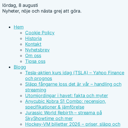
lördag, 8 augusti
Nyheter, nöje och nästa grej att göra.
Hem
Cookie Policy
Historia
Kontakt
Nyhetsbrev
Om oss
Tipsa oss
Blogg
Tesla-aktien kurs idag (TSLA) – Yahoo Finance
och prognos
Släpp fångarne loss det är vår – handling och
streaming
Utomjordingar i havet: fakta och myter
Anycubic Kobra S1 Combo: recension,
specifikationer & jämförelse
Jurassic World Rebirth – streama på
SkyShowtime och mer
Hockey-VM biljetter 2026 – priser, släpp och