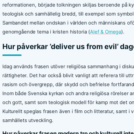
reformationen, började tolkningen skiljas beroende på kyr
teologisk och samhällelig bredd, till exempel som symbol
Sambandet mellan ondskan i världen och människans oför
genomgående tema i kristen historia (
Alef & Omega
).
Hur påverkar ’deliver us from evil’ d
Idag används frasen utöver religiösa sammanhang i disku
rättigheter. Det har också blivit vanligt att referera til
rasism och övergrepp, där skydd och befrielse fortfarand
Inom både Svenska kyrkan och andra religiösa rörelser a
och gott, samt som teologisk modell för kamp mot det on
Kulturellt speglas frasen även i film och litteratur, samt 
samhällets utveckling.
Hur påverkar frasen modern tro och kulturell int