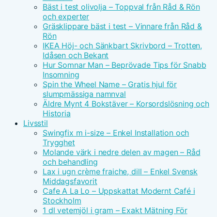
Bäst i test olivolja – Toppval från Råd & Rön
och experter
Gräsklippare bäst i test – Vinnare från Råd &
Rön
IKEA Höj- och Sänkbart Skrivbord – Trotten,
Idåsen och Bekant
Hur Somnar Man – Beprövade Tips för Snabb
Insomning
Spin the Wheel Name – Gratis hjul för
slumpmässiga namnval
Äldre Mynt 4 Bokstäver – Korsordslösning och
Historia
Livsstil
Swingfix m i-size – Enkel Installation och
Trygghet
Molande värk i nedre delen av magen – Råd
och behandling
Lax i ugn crème fraiche, dill – Enkel Svensk
Middagsfavorit
Cafe A La Lo – Uppskattat Modernt Café i
Stockholm
1 dl vetemjöl i gram – Exakt Mätning För