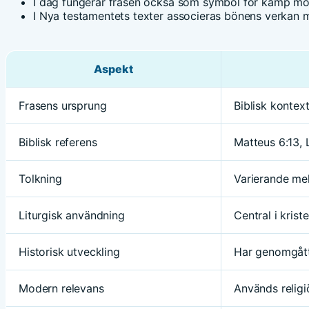
I dag fungerar frasen också som symbol för kamp mot
I Nya testamentets texter associeras bönens verkan
Aspekt
Frasens ursprung
Biblisk kontex
Biblisk referens
Matteus 6:13, 
Tolkning
Varierande mell
Liturgisk användning
Central i kris
Historisk utveckling
Har genomgått 
Modern relevans
Används religiö