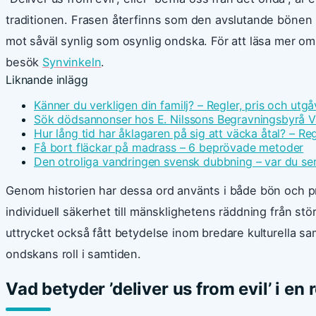
traditionen. Frasen återfinns som den avslutande bönen
mot såväl synlig som osynlig ondska. För att läsa mer om
besök
Synvinkeln
.
Liknande inlägg
Känner du verkligen din familj? – Regler, pris och utgå
Sök dödsannonser hos E. Nilssons Begravningsbyrå V
Hur lång tid har åklagaren på sig att väcka åtal? – Reg
Få bort fläckar på madrass – 6 beprövade metoder
Den otroliga vandringen svensk dubbning – var du ser
Genom historien har dessa ord använts i både bön och pr
individuell säkerhet till mänsklighetens räddning från stör
uttrycket också fått betydelse inom bredare kulturella sa
ondskans roll i samtiden.
Vad betyder ’deliver us from evil’ i en 