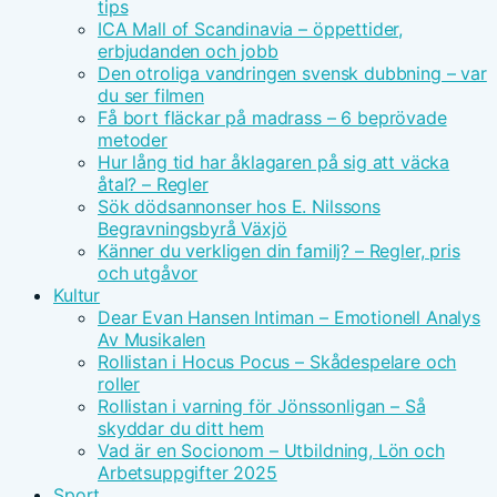
tips
ICA Mall of Scandinavia – öppettider,
erbjudanden och jobb
Den otroliga vandringen svensk dubbning – var
du ser filmen
Få bort fläckar på madrass – 6 beprövade
metoder
Hur lång tid har åklagaren på sig att väcka
åtal? – Regler
Sök dödsannonser hos E. Nilssons
Begravningsbyrå Växjö
Känner du verkligen din familj? – Regler, pris
och utgåvor
Kultur
Dear Evan Hansen Intiman – Emotionell Analys
Av Musikalen
Rollistan i Hocus Pocus – Skådespelare och
roller
Rollistan i varning för Jönssonligan – Så
skyddar du ditt hem
Vad är en Socionom – Utbildning, Lön och
Arbetsuppgifter 2025
Sport