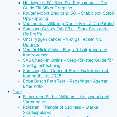
Hur Mycket Får Bilen Dra Regnummer – Din
Guide Till Säker Dragning
Router Mobilt Bredband 5G – Snabb och Stabil
Uppkoppling
Vad Innebär Villkorlig Dom – Förstå Din Påföljd
Samsung Galaxy Tab S9+ – Stark Prestanda
för Proffs
Ont i ryggen cancer – Viktiga Tecken Vid
Diagnos
Vem är Nick Alinia – Biografi, bakgrund och
kontroverser
SAS Check-in Online – Steg-för-steg Guide för
Smidig Incheckning
Samsung One Connect Box – Funktioner och
Kompatibilitet 2025
Ebba Busch Peth Test – Regeringen Agerrar
Efter Kritik
Nöje
Filmer med Esther Williams – Hollywood och
Vattenbalett
Rollistan i Triangle of Sadness – Starka
Skådespelarval