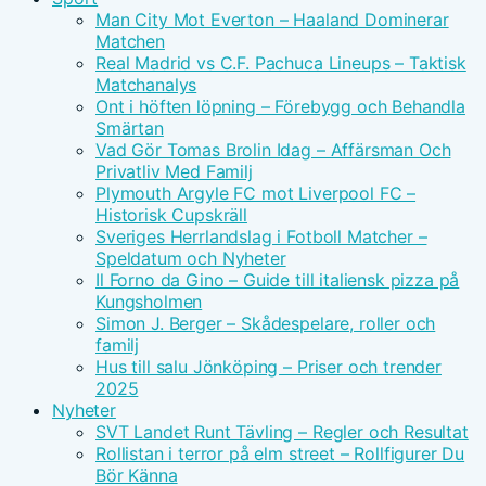
Man City Mot Everton – Haaland Dominerar
Matchen
Real Madrid vs C.F. Pachuca Lineups – Taktisk
Matchanalys
Ont i höften löpning – Förebygg och Behandla
Smärtan
Vad Gör Tomas Brolin Idag – Affärsman Och
Privatliv Med Familj
Plymouth Argyle FC mot Liverpool FC –
Historisk Cupskräll
Sveriges Herrlandslag i Fotboll Matcher –
Speldatum och Nyheter
Il Forno da Gino – Guide till italiensk pizza på
Kungsholmen
Simon J. Berger – Skådespelare, roller och
familj
Hus till salu Jönköping – Priser och trender
2025
Nyheter
SVT Landet Runt Tävling – Regler och Resultat
Rollistan i terror på elm street – Rollfigurer Du
Bör Känna