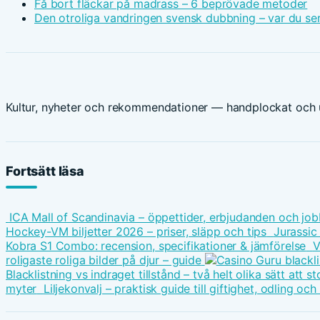
Få bort fläckar på madrass – 6 beprövade metoder
Den otroliga vandringen svensk dubbning – var du ser
Kultur, nyheter och rekommendationer — handplockat och u
Fortsätt läsa
ICA Mall of Scandinavia – öppettider, erbjudanden och job
Hockey-VM biljetter 2026 – priser, släpp och tips
Jurassic
Kobra S1 Combo: recension, specifikationer & jämförelse
V
roligaste roliga bilder på djur – guide
Blacklistning vs indraget tillstånd – två helt olika sätt att
myter
Liljekonvalj – praktisk guide till giftighet, odling oc