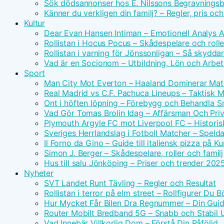
Sök dödsannonser hos E. Nilssons Begravningsb
Känner du verkligen din familj? – Regler, pris oc
Kultur
Dear Evan Hansen Intiman – Emotionell Analys 
Rollistan i Hocus Pocus – Skådespelare och rolle
Rollistan i varning för Jönssonligan – Så skydda
Vad är en Socionom – Utbildning, Lön och Arbe
Sport
Man City Mot Everton – Haaland Dominerar Ma
Real Madrid vs C.F. Pachuca Lineups – Taktisk 
Ont i höften löpning – Förebygg och Behandla 
Vad Gör Tomas Brolin Idag – Affärsman Och Priv
Plymouth Argyle FC mot Liverpool FC – Historis
Sveriges Herrlandslag i Fotboll Matcher – Spel
Il Forno da Gino – Guide till italiensk pizza på 
Simon J. Berger – Skådespelare, roller och familj
Hus till salu Jönköping – Priser och trender 202
Nyheter
SVT Landet Runt Tävling – Regler och Resultat
Rollistan i terror på elm street – Rollfigurer Du 
Hur Mycket Får Bilen Dra Regnummer – Din Guide
Router Mobilt Bredband 5G – Snabb och Stabil
Vad Innebär Villkorlig Dom – Förstå Din Påföljd