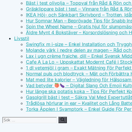
Bäst i test olivolja – Toppval från Råd & Rön och
Gräsklippare bäst i test – Vinnare från Råd & Rö
IKEA Höj- och Sänkbart Skrivbord – Trotten, Id
Hur Somnar Man – Beprövade Tips för Snabb I
Spin the Wheel Name – Gratis hjul för slumpmäs
Äldre Mynt 4 Bokstäver – Korsordslösning och H
Livsstil
Swingfix m i-size – Enkel Installation och Tryggh
Molande värk i nedre delen av magen – Råd och
Lax i ugn crème fraiche, dill – Enkel Svensk Mid
Cafe A La Lo – Uppskattat Modernt Café i Stoc
1 dl vetemjöl i gram – Exakt Mätning För Perfek
Normal puls och blodtryck – Mät och Förbättra 
Mat med lite kalorier – Vägledning för Hälsosa
Vad betyder
– Digital Slang Och Emoji Kult
Hur länge ska potatis koka – Tips För Perfekt Ko
Gasolgrill bäst i test – Säkra Val Med Expertutl
Trådlösa hörlurar in ear – Kvalitet och Lång Batte
Torka Äpplen I Svamptork – Enkel Guide För Per
Sök
efter: