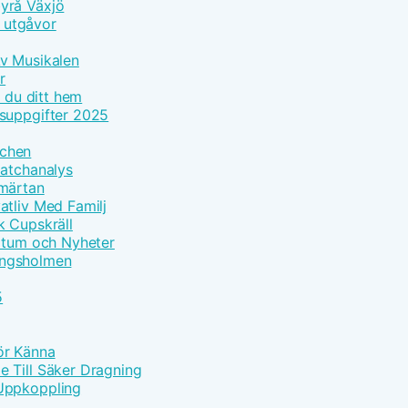
yrå Växjö
h utgåvor
Av Musikalen
r
r du ditt hem
tsuppgifter 2025
tchen
Matchanalys
Smärtan
atliv Med Familj
k Cupskräll
datum och Nyheter
Kungsholmen
5
Bör Känna
 Till Säker Dragning
 Uppkoppling