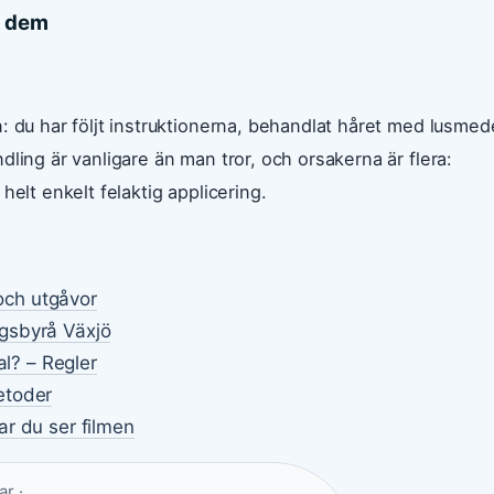
d dem
: du har följt instruktionerna, behandlat håret med lusmed
ling är vanligare än man tror, och orsakerna är flera:
helt enkelt felaktig applicering.
 och utgåvor
gsbyrå Växjö
al? – Regler
etoder
r du ser filmen
r ·