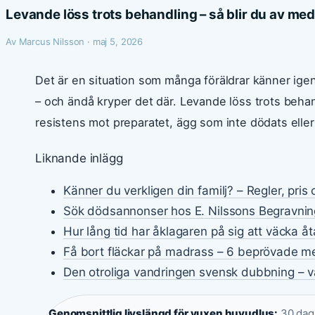
Levande löss trots behandling – så blir du av me
Av Marcus Nilsson · maj 5, 2026
Det är en situation som många föräldrar känner igen
– och ändå kryper det där. Levande löss trots behand
resistens mot preparatet, ägg som inte dödats eller 
Liknande inlägg
Känner du verkligen din familj? – Regler, pris
Sök dödsannonser hos E. Nilssons Begravnin
Hur lång tid har åklagaren på sig att väcka åt
Få bort fläckar på madrass – 6 beprövade m
Den otroliga vandringen svensk dubbning – va
Genomsnittlig livslängd för vuxen huvudlus:
30 daga