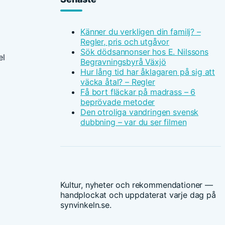
Känner du verkligen din familj? –
Regler, pris och utgåvor
Sök dödsannonser hos E. Nilssons
el
Begravningsbyrå Växjö
Hur lång tid har åklagaren på sig att
väcka åtal? – Regler
Få bort fläckar på madrass – 6
beprövade metoder
Den otroliga vandringen svensk
dubbning – var du ser filmen
Kultur, nyheter och rekommendationer —
handplockat och uppdaterat varje dag på
synvinkeln.se.