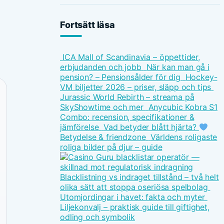
Fortsätt läsa
ICA Mall of Scandinavia – öppettider,
erbjudanden och jobb
När kan man gå i
pension? – Pensionsålder för dig
Hockey-
VM biljetter 2026 – priser, släpp och tips
Jurassic World Rebirth – streama på
SkyShowtime och mer
Anycubic Kobra S1
Combo: recension, specifikationer &
jämförelse
Vad betyder blått hjärta?
Betydelse & friendzone
Världens roligaste
roliga bilder på djur – guide
Blacklistning vs indraget tillstånd – två helt
olika sätt att stoppa oseriösa spelbolag
Utomjordingar i havet: fakta och myter
Liljekonvalj – praktisk guide till giftighet,
odling och symbolik