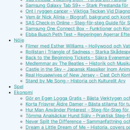
Samsung Galaxy Tab S9+ – Stark Prestanda för 
Ont i ryggen cancer – Viktiga Tecken Vid Diagn
Vem är Nick Alinia – Biografi, bakgrund och kon
SAS Check-in Online – Steg-för-steg Guide för 
Samsung One Connect Box – Funktioner och Kom
Ebba Busch Peth Test – Regeringen Agerrar Efter
Nöje
Filmer med Esther Williams – Hollywood och Vat
Rollistan i Triangle of Sadness – Starka Skådesp
Back to the Beginning Tickets – Säkra Evenema
Medlemmar av The Beatles – Historik och Musika
Castle in the Sky – Japansk Klassiker Inom Anim
Real Housewives of New Jersey – Cast Och Konf
Stand by Me Song – Historia och Kulturellt Arv
Spel
Ekonomi
Gör en Egen Logga Gratis – Bästa Verktygen oc
Korta Frisyrer Äldre Damer – Bästa stilarna för 
Hur Man Använder Pinterest – Steg-för-Steg för
Tömma Analsäckar Hund Själv – Praktisk Steg-f
Never Split the Difference – Sammanfattning oc
Dream a Little Dream of Me – Historia, covers o