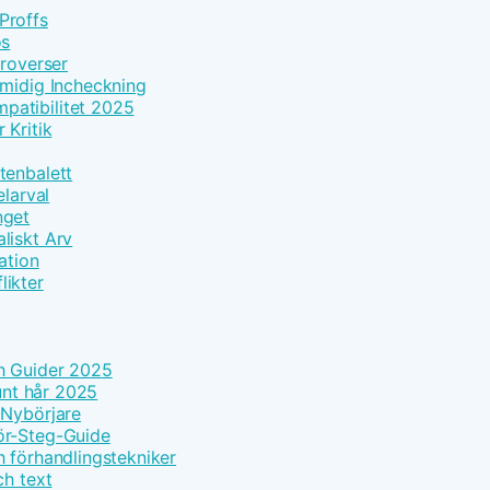
Proffs
os
troverser
Smidig Incheckning
patibilitet 2025
 Kritik
tenbalett
elarval
nget
liskt Arv
ation
likter
h Guider 2025
tunt hår 2025
 Nybörjare
ör-Steg-Guide
h förhandlingstekniker
ch text