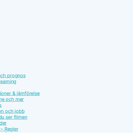
och prognos
treaming
ioner & jämförelse
ime och mer
s
en och jobb
u ser filmen
der
 – Regler