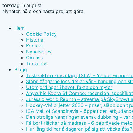
torsdag, 6 augusti
Nyheter, nöje och nästa grej att göra.
Hem
Cookie Policy
Historia
Kontakt
Nyhetsbrev
Om oss
Tipsa oss
Blogg
Tesla-aktien kurs idag (TSLA) – Yahoo Finance 
Släpp fångarne loss det är vår – handling och s
Utomjordingar i havet: fakta och myter
Anycubic Kobra S1 Combo: recension, specifikat
Jurassic World Rebirth – streama på SkyShowt
Hockey-VM biljetter 2026 – priser, släpp och tip
ICA Mall of Scandinavia – öppettider, erbjudand
Den otroliga vandringen svensk dubbning – var d
Få bort fläckar på madrass – 6 beprövade meto
Hur lång tid har åklagaren på sig att väcka åtal?