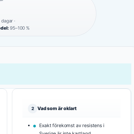
 dagar ·
del:
95–100 %
Vad som är oklart
2
Exakt förekomst av resistens i
Sverige är inte kartlagd