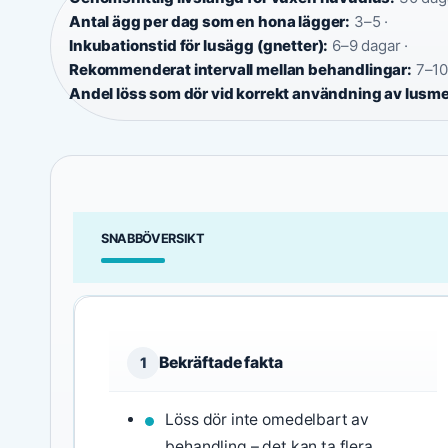
Antal ägg per dag som en hona lägger:
3–5 ·
Inkubationstid för lusägg (gnetter):
6–9 dagar ·
Rekommenderat intervall mellan behandlingar:
7–10
Andel löss som dör vid korrekt användning av lusme
SNABBÖVERSIKT
Bekräftade fakta
1
Löss dör inte omedelbart av
behandling – det kan ta flera