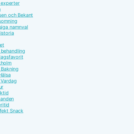
 experter
n
åsen och Bekant
nsomning
siga namnval
istoria
et
 behandling
dagsfavorit
kholm
t Bakning
Hälsa
m Vardag
ur
ktid
åtanden
ritid
fekt Snack