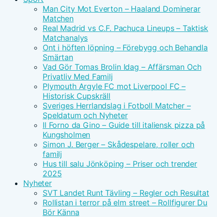
Man City Mot Everton – Haaland Dominerar
Matchen
Real Madrid vs C.F. Pachuca Lineups – Taktisk
Matchanalys
Ont i höften löpning – Förebygg och Behandla
Smärtan
Vad Gör Tomas Brolin Idag – Affärsman Och
Privatliv Med Familj
Plymouth Argyle FC mot Liverpool FC –
Historisk Cupskräll
Sveriges Herrlandslag i Fotboll Matcher –
Speldatum och Nyheter
Il Forno da Gino – Guide till italiensk pizza på
Kungsholmen
Simon J. Berger – Skådespelare, roller och
familj
Hus till salu Jönköping – Priser och trender
2025
Nyheter
SVT Landet Runt Tävling – Regler och Resultat
Rollistan i terror på elm street – Rollfigurer Du
Bör Känna