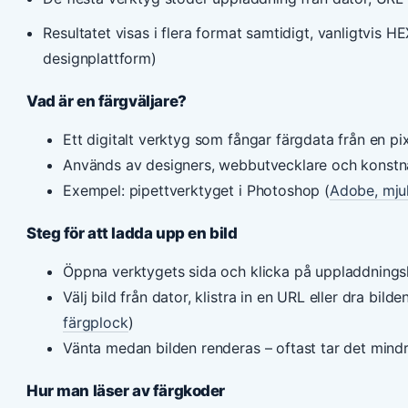
Resultatet visas i flera format samtidigt, vanligtvis 
designplattform)
Vad är en färgväljare?
Ett digitalt verktyg som fångar färgdata från en pixe
Används av designers, webbutvecklare och konstnär
Exempel: pipettverktyget i Photoshop (
Adobe, mju
Steg för att ladda upp en bild
Öppna verktygets sida och klicka på uppladdning
Välj bild från dator, klistra in en URL eller dra bilden
färgplock
)
Vänta medan bilden renderas – oftast tar det mind
Hur man läser av färgkoder