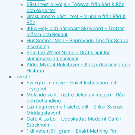
Bäst i test olivolja – Toppval från Råd & Rön
och experter
Gräsklippare bäst i test – Vinnare från Råd &
Rön
IKEA Höj- och Sänkbart Skrivbord – Trotten,
Idåsen och Bekant
Hur Somnar Man – Beprövade Tips för Snabb
Insomning
Spin the Wheel Name – Gratis hjul för
slumpmässiga namnval
Äldre Mynt 4 Bokstäver – Korsordslösning och
Historia
Livsstil
Swingfix m i-size – Enkel Installation och
Trygghet
Molande värk i nedre delen av magen – Råd
och behandling
Lax i ugn crème fraiche, dill – Enkel Svensk
Middagsfavorit
Cafe A La Lo – Uppskattat Modernt Café i
Stockholm
1 dl vetemjöl i gram – Exakt Mätning För