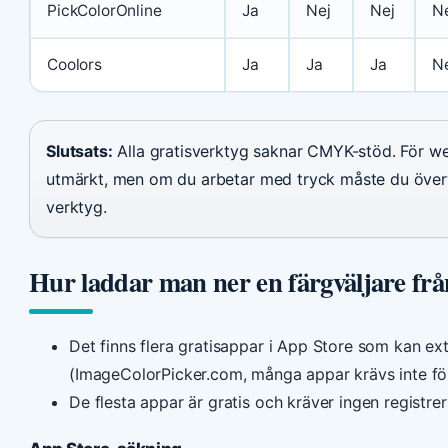
PickColorOnline
Ja
Nej
Nej
N
Coolors
Ja
Ja
Ja
N
Slutsats:
Alla gratisverktyg saknar CMYK-stöd. För
utmärkt, men om du arbetar med tryck måste du öve
verktyg.
Hur laddar man ner en färgväljare från
Det finns flera gratisappar i App Store som kan ext
(ImageColorPicker.com, många appar krävs inte f
De flesta appar är gratis och kräver ingen registre