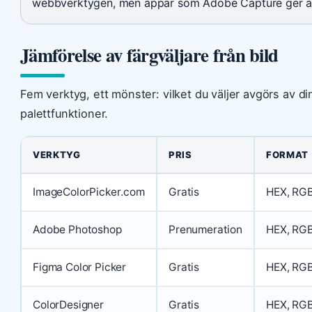
webbverktygen, men appar som Adobe Capture ger äv
Jämförelse av färgväljare från bild
Fem verktyg, ett mönster: vilket du väljer avgörs av
palettfunktioner.
VERKTYG
PRIS
FORMAT
ImageColorPicker.com
Gratis
HEX, RGB
Adobe Photoshop
Prenumeration
HEX, RG
Figma Color Picker
Gratis
HEX, RGB
ColorDesigner
Gratis
HEX, RGB