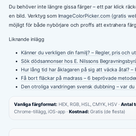
Du behöver inte längre gissa färger – ett par klick räck
en bild. Verktyg som
ImageColorPicker.com (gratis we
möjligt för både nybörjare och proffs att extrahera färg
Liknande inlägg
Känner du verkligen din familj? – Regler, pris och u
Sök dödsannonser hos E. Nilssons Begravningsbyr
Hur lång tid har åklagaren på sig att väcka åtal? – 
Få bort fläckar på madrass – 6 beprövade metode
Den otroliga vandringen svensk dubbning – var du 
Vanliga färgformat:
HEX, RGB, HSL, CMYK, HSV ·
Antal 
Chrome-tillägg, iOS-app ·
Kostnad:
Gratis (de flesta)