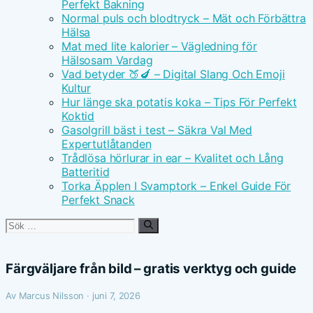
Perfekt Bakning
Normal puls och blodtryck – Mät och Förbättra
Hälsa
Mat med lite kalorier – Vägledning för
Hälsosam Vardag
Vad betyder 🍑🍆 – Digital Slang Och Emoji
Kultur
Hur länge ska potatis koka – Tips För Perfekt
Koktid
Gasolgrill bäst i test – Säkra Val Med
Expertutlåtanden
Trådlösa hörlurar in ear – Kvalitet och Lång
Batteritid
Torka Äpplen I Svamptork – Enkel Guide För
Perfekt Snack
Sök
efter:
Färgväljare från bild – gratis verktyg och guide
Av Marcus Nilsson · juni 7, 2026