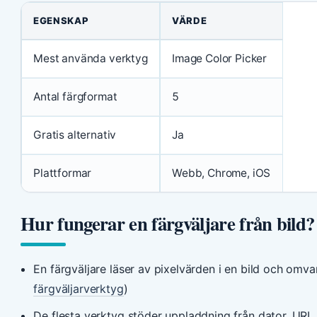
EGENSKAP
VÄRDE
Mest använda verktyg
Image Color Picker
Antal färgformat
5
Gratis alternativ
Ja
Plattformar
Webb, Chrome, iOS
Hur fungerar en färgväljare från bild?
En färgväljare läser av pixelvärden i en bild och omva
färgväljarverktyg
)
De flesta verktyg stöder uppladdning från dator, URL e