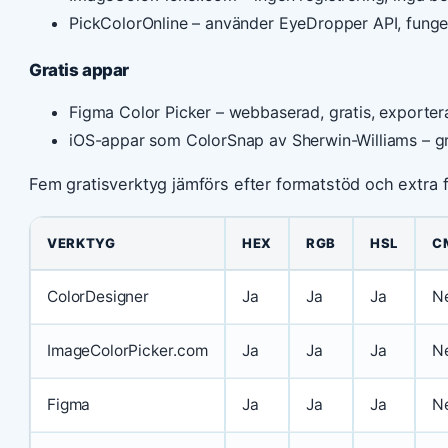
PickColorOnline – använder EyeDropper API, funge
Gratis appar
Figma Color Picker – webbaserad, gratis, exportera
iOS-appar som ColorSnap av Sherwin-Williams – gr
Fem gratisverktyg jämförs efter formatstöd och extra f
VERKTYG
HEX
RGB
HSL
C
ColorDesigner
Ja
Ja
Ja
N
ImageColorPicker.com
Ja
Ja
Ja
N
Figma
Ja
Ja
Ja
N