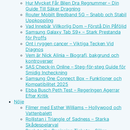
Hur Mycket Får Bilen Dra Regnummer – Din
Guide Till Säker Dragning
Router Mobilt Bredband 5G – Snabb och Stabil
Uppkoppling
Vad Innebär Villkorlig Dom – Förstå Din Påföljd
Samsung Galaxy Tab S9+ – Stark Prestanda
för Proffs
Ont i ryggen cancer – Viktiga Tecken Vid
Diagnos
Vem är Nick Alinia – Biografi, bakgrund och
kontroverser
SAS Check-in Online – Steg-för-steg Guide för
Smidig Incheckning
Samsung One Connect Box – Funktioner och
Kompatibilitet 2025
Ebba Busch Peth Test – Regeringen Agerrar
Efter Kritik
Nöje
Filmer med Esther Williams – Hollywood och
Vattenbalett
Rollistan i Triangle of Sadness – Starka
Skådespelarval