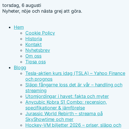
torsdag, 6 augusti
Nyheter, nöje och nästa grej att göra.
Hem
Cookie Policy
Historia
Kontakt
Nyhetsbrev
Om oss
Tipsa oss
Blogg
Tesla-aktien kurs idag (TSLA) – Yahoo Finance
och prognos
Släpp fångarne loss det är vår – handling och
streaming
Utomjordingar i havet: fakta och myter
Anycubic Kobra S1 Combo: recension,
specifikationer & jämförelse
Jurassic World Rebirth – streama på
SkyShowtime och mer
Hockey-VM biljetter 2026 – priser, släpp och