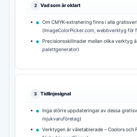
Vad som är oklart
2
Om CMYK-extrahering finns i alla gratisve
(
ImageColorPicker.com, webbverktyg för 
Precisionsskillnader mellan olika verktyg 
palettgenerator
)
Tidlinjesignal
3
Inga större uppdateringar av dessa gratis
mjukvaruföretag
)
Verktygen är väletablerade – Coolors och Fi