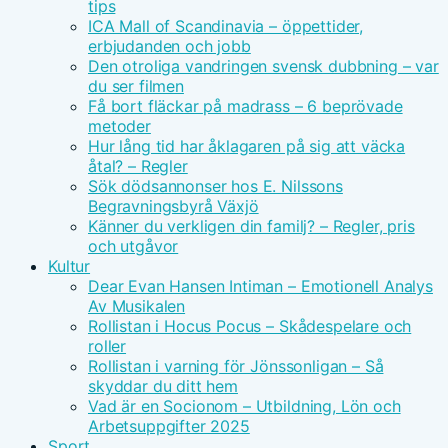
tips
ICA Mall of Scandinavia – öppettider,
erbjudanden och jobb
Den otroliga vandringen svensk dubbning – var
du ser filmen
Få bort fläckar på madrass – 6 beprövade
metoder
Hur lång tid har åklagaren på sig att väcka
åtal? – Regler
Sök dödsannonser hos E. Nilssons
Begravningsbyrå Växjö
Känner du verkligen din familj? – Regler, pris
och utgåvor
Kultur
Dear Evan Hansen Intiman – Emotionell Analys
Av Musikalen
Rollistan i Hocus Pocus – Skådespelare och
roller
Rollistan i varning för Jönssonligan – Så
skyddar du ditt hem
Vad är en Socionom – Utbildning, Lön och
Arbetsuppgifter 2025
Sport