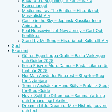
Back to the Beginning Tickets – Säkra
Evenemanget
Medlemmar av The Beatles – Historik och
Musikaliskt Arv
Castle in the Sky – Japansk Klassiker Inom
Animation
Real Housewives of New Jersey – Cast Och
Konflikter
Stand by Me Song – Historia och Kulturellt Arv
Spel
Ekonomi
Gör en Egen Logga Gratis – Bästa Verktygen
och Guider 2025
Korta Frisyrer Äldre Damer – Bästa stilarna för
tunt hår 2025
Hur Man Använder Pinterest – Steg-för-Steg
för Nybörjare
Tömma Analsäckar Hund Själv – Praktisk Steg-
för-Steg-Guide
Never Split the Difference – Sammanfattning
och förhandlingstekniker
Dream a Little Dream of Me – Historia, covers
och text