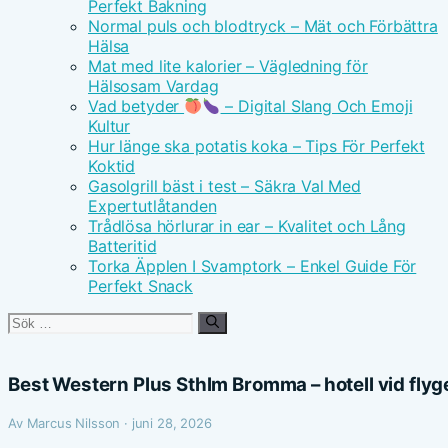
Perfekt Bakning
Normal puls och blodtryck – Mät och Förbättra
Hälsa
Mat med lite kalorier – Vägledning för
Hälsosam Vardag
Vad betyder
– Digital Slang Och Emoji
Kultur
Hur länge ska potatis koka – Tips För Perfekt
Koktid
Gasolgrill bäst i test – Säkra Val Med
Expertutlåtanden
Trådlösa hörlurar in ear – Kvalitet och Lång
Batteritid
Torka Äpplen I Svamptork – Enkel Guide För
Perfekt Snack
Sök
efter:
Best Western Plus Sthlm Bromma – hotell vid flyg
Av Marcus Nilsson · juni 28, 2026