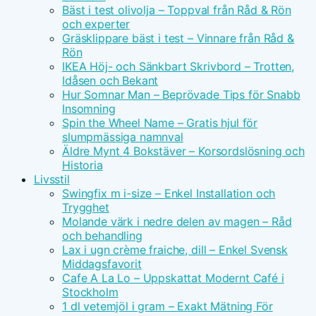
Bäst i test olivolja – Toppval från Råd & Rön
och experter
Gräsklippare bäst i test – Vinnare från Råd &
Rön
IKEA Höj- och Sänkbart Skrivbord – Trotten,
Idåsen och Bekant
Hur Somnar Man – Beprövade Tips för Snabb
Insomning
Spin the Wheel Name – Gratis hjul för
slumpmässiga namnval
Äldre Mynt 4 Bokstäver – Korsordslösning och
Historia
Livsstil
Swingfix m i-size – Enkel Installation och
Trygghet
Molande värk i nedre delen av magen – Råd
och behandling
Lax i ugn crème fraiche, dill – Enkel Svensk
Middagsfavorit
Cafe A La Lo – Uppskattat Modernt Café i
Stockholm
1 dl vetemjöl i gram – Exakt Mätning För