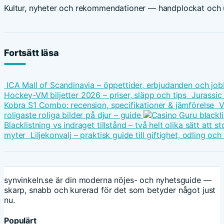
Kultur, nyheter och rekommendationer — handplockat och u
Fortsätt läsa
ICA Mall of Scandinavia – öppettider, erbjudanden och job
Hockey-VM biljetter 2026 – priser, släpp och tips
Jurassic
Kobra S1 Combo: recension, specifikationer & jämförelse
V
roligaste roliga bilder på djur – guide
Blacklistning vs indraget tillstånd – två helt olika sätt att
myter
Liljekonvalj – praktisk guide till giftighet, odling oc
synvinkeln.se är din moderna nöjes- och nyhetsguide —
skarp, snabb och kurerad för det som betyder något just
nu.
Populärt