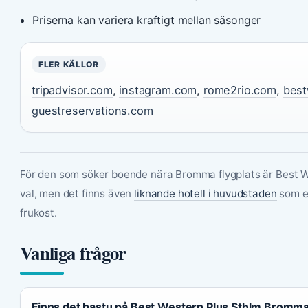
Priserna kan variera kraftigt mellan säsonger
FLER KÄLLOR
tripadvisor.com
,
instagram.com
,
rome2rio.com
,
best
guestreservations.com
För den som söker boende nära Bromma flygplats är Best 
val, men det finns även
liknande hotell i huvudstaden
som e
frukost.
Vanliga frågor
Finns det bastu på Best Western Plus Sthlm Bromm