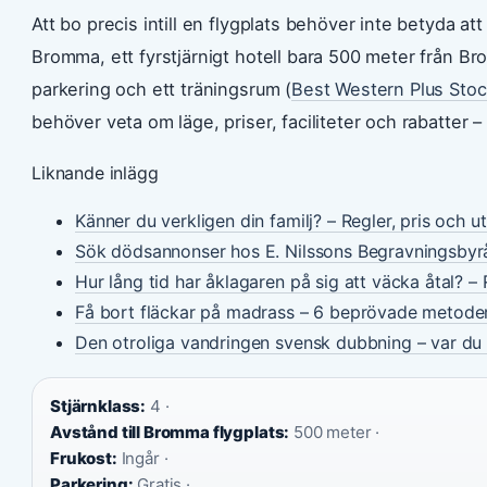
Att bo precis intill en flygplats behöver inte betyda 
Bromma, ett fyrstjärnigt hotell bara 500 meter från Bro
parkering och ett träningsrum (
Best Western Plus Stoc
behöver veta om läge, priser, faciliteter och rabatter 
Liknande inlägg
Känner du verkligen din familj? – Regler, pris och u
Sök dödsannonser hos E. Nilssons Begravningsbyr
Hur lång tid har åklagaren på sig att väcka åtal? – 
Få bort fläckar på madrass – 6 beprövade metode
Den otroliga vandringen svensk dubbning – var du 
Stjärnklass:
4 ·
Avstånd till Bromma flygplats:
500 meter ·
Frukost:
Ingår ·
Parkering:
Gratis ·