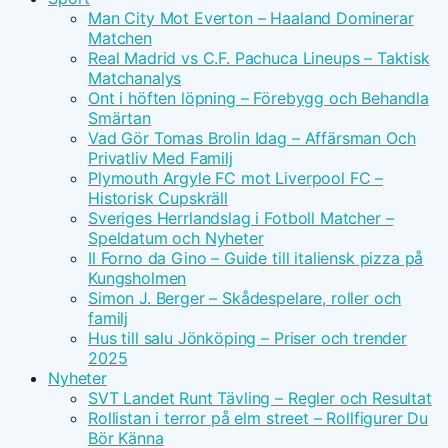
Man City Mot Everton – Haaland Dominerar
Matchen
Real Madrid vs C.F. Pachuca Lineups – Taktisk
Matchanalys
Ont i höften löpning – Förebygg och Behandla
Smärtan
Vad Gör Tomas Brolin Idag – Affärsman Och
Privatliv Med Familj
Plymouth Argyle FC mot Liverpool FC –
Historisk Cupskräll
Sveriges Herrlandslag i Fotboll Matcher –
Speldatum och Nyheter
Il Forno da Gino – Guide till italiensk pizza på
Kungsholmen
Simon J. Berger – Skådespelare, roller och
familj
Hus till salu Jönköping – Priser och trender
2025
Nyheter
SVT Landet Runt Tävling – Regler och Resultat
Rollistan i terror på elm street – Rollfigurer Du
Bör Känna