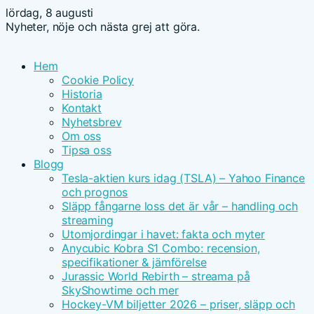
lördag, 8 augusti
Nyheter, nöje och nästa grej att göra.
Hem
Cookie Policy
Historia
Kontakt
Nyhetsbrev
Om oss
Tipsa oss
Blogg
Tesla-aktien kurs idag (TSLA) – Yahoo Finance
och prognos
Släpp fångarne loss det är vår – handling och
streaming
Utomjordingar i havet: fakta och myter
Anycubic Kobra S1 Combo: recension,
specifikationer & jämförelse
Jurassic World Rebirth – streama på
SkyShowtime och mer
Hockey-VM biljetter 2026 – priser, släpp och