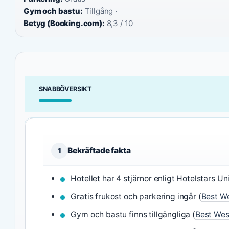
Gym och bastu:
Tillgång ·
Betyg (Booking.com):
8,3 / 10
SNABBÖVERSIKT
Bekräftade fakta
1
Hotellet har 4 stjärnor enligt Hotelstars Un
Gratis frukost och parkering ingår (
Best We
Gym och bastu finns tillgängliga (
Best Wes