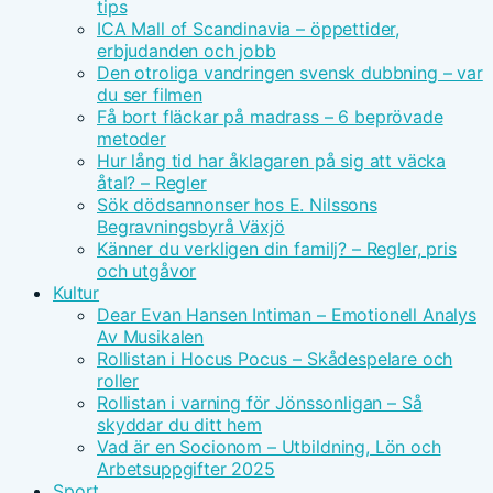
tips
ICA Mall of Scandinavia – öppettider,
erbjudanden och jobb
Den otroliga vandringen svensk dubbning – var
du ser filmen
Få bort fläckar på madrass – 6 beprövade
metoder
Hur lång tid har åklagaren på sig att väcka
åtal? – Regler
Sök dödsannonser hos E. Nilssons
Begravningsbyrå Växjö
Känner du verkligen din familj? – Regler, pris
och utgåvor
Kultur
Dear Evan Hansen Intiman – Emotionell Analys
Av Musikalen
Rollistan i Hocus Pocus – Skådespelare och
roller
Rollistan i varning för Jönssonligan – Så
skyddar du ditt hem
Vad är en Socionom – Utbildning, Lön och
Arbetsuppgifter 2025
Sport