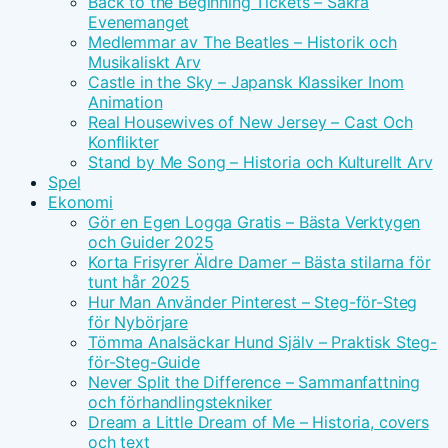
Back to the Beginning Tickets – Säkra
Evenemanget
Medlemmar av The Beatles – Historik och
Musikaliskt Arv
Castle in the Sky – Japansk Klassiker Inom
Animation
Real Housewives of New Jersey – Cast Och
Konflikter
Stand by Me Song – Historia och Kulturellt Arv
Spel
Ekonomi
Gör en Egen Logga Gratis – Bästa Verktygen
och Guider 2025
Korta Frisyrer Äldre Damer – Bästa stilarna för
tunt hår 2025
Hur Man Använder Pinterest – Steg-för-Steg
för Nybörjare
Tömma Analsäckar Hund Själv – Praktisk Steg-
för-Steg-Guide
Never Split the Difference – Sammanfattning
och förhandlingstekniker
Dream a Little Dream of Me – Historia, covers
och text