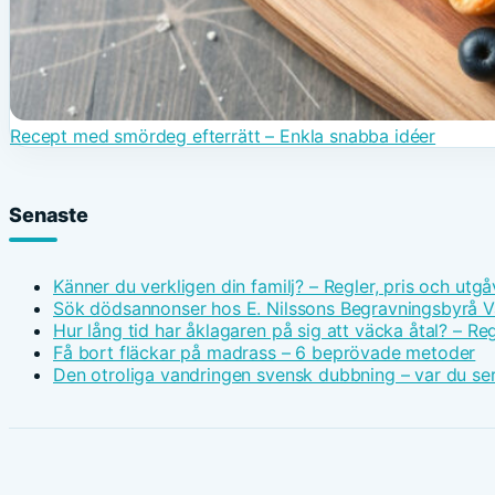
Recept med smördeg efterrätt – Enkla snabba idéer
Senaste
Känner du verkligen din familj? – Regler, pris och utgå
Sök dödsannonser hos E. Nilssons Begravningsbyrå V
Hur lång tid har åklagaren på sig att väcka åtal? – Reg
Få bort fläckar på madrass – 6 beprövade metoder
Den otroliga vandringen svensk dubbning – var du ser