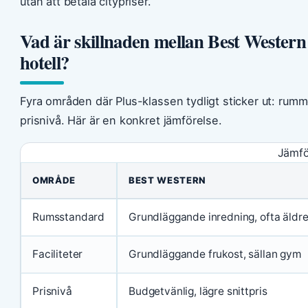
utan att betala citypriser.
Vad är skillnaden mellan Best Western
hotell?
Fyra områden där Plus-klassen tydligt sticker ut: rumme
prisnivå. Här är en konkret jämförelse.
Jämfö
OMRÅDE
BEST WESTERN
Rumsstandard
Grundläggande inredning, ofta äldr
Faciliteter
Grundläggande frukost, sällan gym
Prisnivå
Budgetvänlig, lägre snittpris