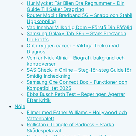
Hur Mycket Får Bilen Dra Regnummer – Din
Guide Till Säker Dragning
Router Mobilt Bredband 5G – Snabb och Stabil
Uppkoppling
Vad Innebär Villkorlig Dom – Förstå Din Påföljd
Samsung Galaxy Tab S9+ – Stark Prestanda
för Proffs
Ont i ryggen cancer – Viktiga Tecken Vid
Diagnos
Vem är Nick Alinia – Biografi, bakgrund och
kontroverser
SAS Check-in Online – Steg-för-steg Guide för
Smidig Incheckning
Samsung One Connect Box – Funktioner och
Kompatibilitet 2025
Ebba Busch Peth Test – Regeringen Agerrar
Efter Kritik
Nöje
Filmer med Esther Williams – Hollywood och
Vattenbalett
Rollistan i Triangle of Sadness – Starka
Skådespelarval