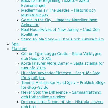
Back to the Beginning Tickets – Säkra
Evenemanget
Medlemmar av The Beatles – Historik och
Musikaliskt Arv
Castle in the Sky – Japansk Klassiker Inom
Animation
Real Housewives of New Jersey – Cast Och
Konflikter
Stand by Me Song – Historia och Kulturellt Arv
Spel
Ekonomi
Gör en Egen Logga Gratis – Bästa Verktygen
och Guider 2025
Korta Frisyrer Äldre Damer – Bästa stilarna för
tunt hår 2025
Hur Man Använder Pinterest – Steg-för-Steg
för Nybörjare
Tömma Analsäckar Hund Själv – Praktisk Steg-
för-Steg-Guide
Never Split the Difference – Sammanfattning
och förhandlingstekniker
Dream a Little Dream of Me – Historia, covers
och text