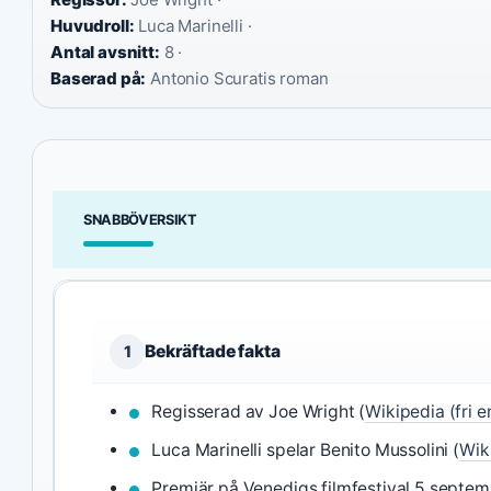
Huvudroll:
Luca Marinelli ·
Antal avsnitt:
8 ·
Baserad på:
Antonio Scuratis roman
SNABBÖVERSIKT
Bekräftade fakta
1
Regisserad av Joe Wright (
Wikipedia (fri 
Luca Marinelli spelar Benito Mussolini (
Wik
Premiär på Venedigs filmfestival 5 septem