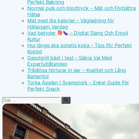
Perfekt Bakning
Normal puls och blodtryck – Mät och Förbättra
Hälsa
Mat med lite kalorier – Vägledning för
Hälsosam Vardag
Vad betyder
– Digital Slang Och Emoji
Kultur
Hur länge ska potatis koka – Tips För Perfekt
Koktid
Gasolgrill bäst i test – Säkra Val Med
Expertutlåtanden
Trådlösa hörlurar in ear – Kvalitet och Lång
Batteritid
Torka Äpplen I Svamptork – Enkel Guide För
Perfekt Snack
Sök
efter: