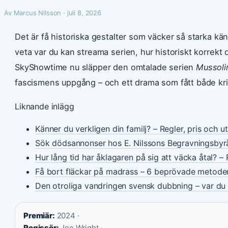
Av Marcus Nilsson · juli 8, 2026
Det är få historiska gestalter som väcker så starka kä
veta var du kan streama serien, hur historiskt korrekt 
SkyShowtime nu släpper den omtalade serien
Mussoli
fascismens uppgång – och ett drama som fått både kriti
Liknande inlägg
Känner du verkligen din familj? – Regler, pris och u
Sök dödsannonser hos E. Nilssons Begravningsbyr
Hur lång tid har åklagaren på sig att väcka åtal? – 
Få bort fläckar på madrass – 6 beprövade metode
Den otroliga vandringen svensk dubbning – var du 
Premiär:
2024 ·
Regissör:
Joe Wright ·