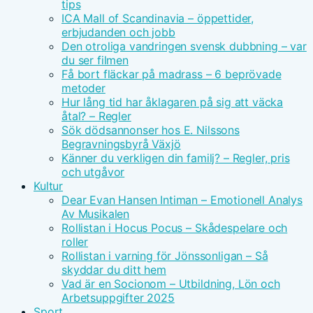
tips
ICA Mall of Scandinavia – öppettider,
erbjudanden och jobb
Den otroliga vandringen svensk dubbning – var
du ser filmen
Få bort fläckar på madrass – 6 beprövade
metoder
Hur lång tid har åklagaren på sig att väcka
åtal? – Regler
Sök dödsannonser hos E. Nilssons
Begravningsbyrå Växjö
Känner du verkligen din familj? – Regler, pris
och utgåvor
Kultur
Dear Evan Hansen Intiman – Emotionell Analys
Av Musikalen
Rollistan i Hocus Pocus – Skådespelare och
roller
Rollistan i varning för Jönssonligan – Så
skyddar du ditt hem
Vad är en Socionom – Utbildning, Lön och
Arbetsuppgifter 2025
Sport