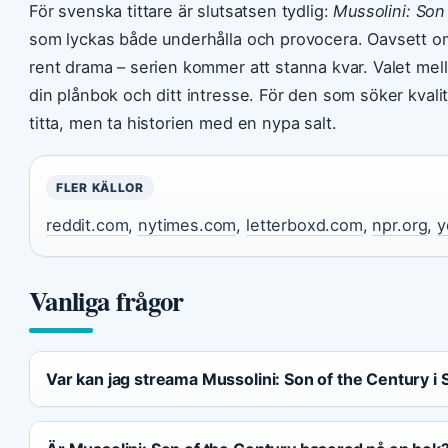
För svenska tittare är slutsatsen tydlig:
Mussolini: Son
som lyckas både underhålla och provocera. Oavsett om
rent drama – serien kommer att stanna kvar. Valet m
din plånbok och ditt intresse. För den som söker kval
titta, men ta historien med en nypa salt.
FLER KÄLLOR
reddit.com
,
nytimes.com
,
letterboxd.com
,
npr.org
,
y
Vanliga frågor
Var kan jag streama Mussolini: Son of the Century i 