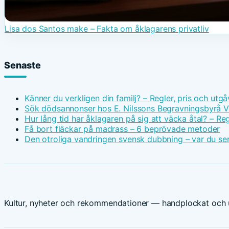
Lisa dos Santos make – Fakta om åklagarens privatliv
Senaste
Känner du verkligen din familj? – Regler, pris och utgå
Sök dödsannonser hos E. Nilssons Begravningsbyrå V
Hur lång tid har åklagaren på sig att väcka åtal? – Reg
Få bort fläckar på madrass – 6 beprövade metoder
Den otroliga vandringen svensk dubbning – var du ser
Kultur, nyheter och rekommendationer — handplockat och u