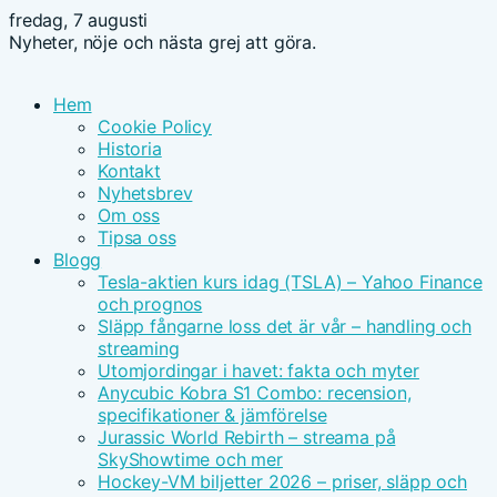
fredag, 7 augusti
Nyheter, nöje och nästa grej att göra.
Hem
Cookie Policy
Historia
Kontakt
Nyhetsbrev
Om oss
Tipsa oss
Blogg
Tesla-aktien kurs idag (TSLA) – Yahoo Finance
och prognos
Släpp fångarne loss det är vår – handling och
streaming
Utomjordingar i havet: fakta och myter
Anycubic Kobra S1 Combo: recension,
specifikationer & jämförelse
Jurassic World Rebirth – streama på
SkyShowtime och mer
Hockey-VM biljetter 2026 – priser, släpp och