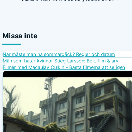
Missa inte
När måste man ha sommardäck? Regler och datum
Män som hatar kvinnor Stieg Larsson: Bok, film & arv
Filmer med Macaulay Culkin – Bästa filmerna att se igen