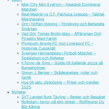
Man City Mot Everton – Haaland Dominerar
Matchen
Real Madrid vs C.F. Pachuca Lineups – Taktisk
Matchanalys
Ont i höften löpning – Förebygg och Behandla
Smärtan
Vad Gör Tomas Brolin Idag – Affärsman Och
Privatliv Med Familj
Plymouth Argyle FC mot Liverpool FC –
Historisk Cupskräll
Sveriges Herrlandslag i Fotboll Matcher –
Speldatum och Nyheter
Il Forno da Gino – Guide till italiensk pizza på
Kungsholmen
Simon J. Berger – Skådespelare, roller och
familj
Hus till salu Jönköping – Priser och trender
2025
Nyheter
SVT Landet Runt Tävling – Regler och Resultat
Rollistan i terror på elm street – Rollfigurer Du
Bör Känna