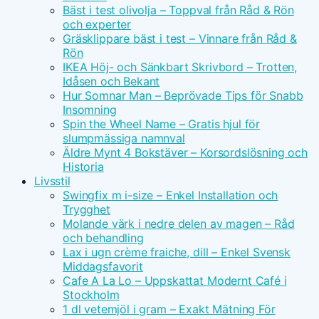
Bäst i test olivolja – Toppval från Råd & Rön
och experter
Gräsklippare bäst i test – Vinnare från Råd &
Rön
IKEA Höj- och Sänkbart Skrivbord – Trotten,
Idåsen och Bekant
Hur Somnar Man – Beprövade Tips för Snabb
Insomning
Spin the Wheel Name – Gratis hjul för
slumpmässiga namnval
Äldre Mynt 4 Bokstäver – Korsordslösning och
Historia
Livsstil
Swingfix m i-size – Enkel Installation och
Trygghet
Molande värk i nedre delen av magen – Råd
och behandling
Lax i ugn crème fraiche, dill – Enkel Svensk
Middagsfavorit
Cafe A La Lo – Uppskattat Modernt Café i
Stockholm
1 dl vetemjöl i gram – Exakt Mätning För