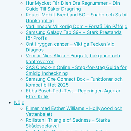
Hur Mycket Får Bilen Dra Regnummer – Din
Guide Till Säker Dragning
Router Mobilt Bredband 5G – Snabb och Stabil
Uppkoppling
Vad Innebär Villkorlig Dom – Förstå Din Påföljd
Samsung Galaxy Tab S9+ – Stark Prestanda
för Proffs
Ont i ryggen cancer – Viktiga Tecken Vid
Diagnos
Vem är Nick Alinia – Biografi, bakgrund och
kontroverser
SAS Check-in Online – Steg-för-steg Guide för
Smidig Incheckning
Samsung One Connect Box – Funktioner och
Kompatibilitet 2025
Ebba Busch Peth Test – Regeringen Agerrar
Efter Kritik
Nöje
Filmer med Esther Williams – Hollywood och
Vattenbalett
Rollistan i Triangle of Sadness – Starka
Skådespelarval