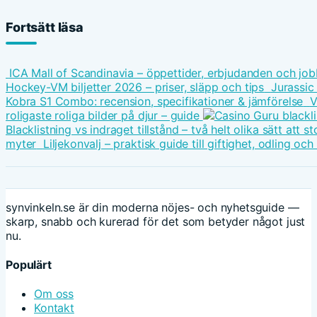
Fortsätt läsa
ICA Mall of Scandinavia – öppettider, erbjudanden och job
Hockey-VM biljetter 2026 – priser, släpp och tips
Jurassic
Kobra S1 Combo: recension, specifikationer & jämförelse
V
roligaste roliga bilder på djur – guide
Blacklistning vs indraget tillstånd – två helt olika sätt att
myter
Liljekonvalj – praktisk guide till giftighet, odling oc
synvinkeln.se är din moderna nöjes- och nyhetsguide —
skarp, snabb och kurerad för det som betyder något just
nu.
Populärt
Om oss
Kontakt