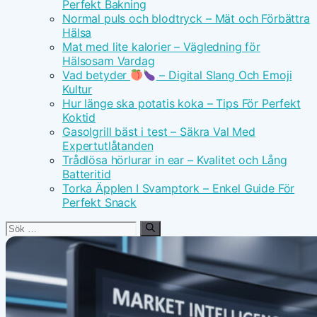
Perfekt Bakning
Normal puls och blodtryck – Mät och Förbättra
Hälsa
Mat med lite kalorier – Vägledning för
Hälsosam Vardag
Vad betyder
– Digital Slang Och Emoji
Kultur
Hur länge ska potatis koka – Tips För Perfekt
Koktid
Gasolgrill bäst i test – Säkra Val Med
Expertutlåtanden
Trådlösa hörlurar in ear – Kvalitet och Lång
Batteritid
Torka Äpplen I Svamptork – Enkel Guide För
Perfekt Snack
Sök
efter: