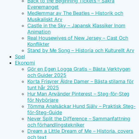
Back to the Beginning Tickets – Säkra
Evenemanget
Medlemmar av The Beatles – Historik och
Musikaliskt Arv
Castle in the Sky – Japansk Klassiker Inom
Animation
Real Housewives of New Jersey – Cast Och
Konflikter
Stand by Me Song – Historia och Kulturellt Arv
Spel
Ekonomi
Gör en Egen Logga Gratis – Bästa Verktygen
och Guider 2025
Korta Frisyrer Äldre Damer – Bästa stilarna för
tunt hår 2025
Hur Man Använder Pinterest – Steg-för-Steg
för Nybörjare
Tömma Analsäckar Hund Själv – Praktisk Steg-
för-Steg-Guide
Never Split the Difference – Sammanfattning
och förhandlingstekniker
Dream a Little Dream of Me – Historia, covers
och text