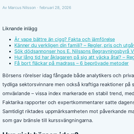
Av Marcus Nilsson · februari 28, 2026
Liknande inlägg
Är vape bättre än cigg? Fakta och jämförelse
Känner du verkligen din familj? – Regler, pris och utgå
Sök dödsannonser hos E. Nilssons Begravningsbyrå V
Hur lång tid har åklagaren på sig att väcka åtal? – Reg
Få bort fläckar på madrass – 6 beprövade metoder
Börsens rörelser idag fångade både analytikers och priv
tydliga sektorsvinnare men också kraftiga reaktioner på 
omväxlande – vissa index markerade en stabil trend, med
Faktarika rapporter och expertkommentarer satte dagens
Samtidigt riktades uppmärksamheten mot påverkande ma
som gav bränsle till kurssvängningarna.