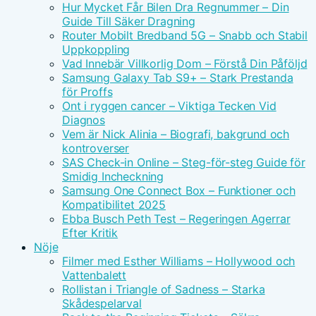
Hur Mycket Får Bilen Dra Regnummer – Din
Guide Till Säker Dragning
Router Mobilt Bredband 5G – Snabb och Stabil
Uppkoppling
Vad Innebär Villkorlig Dom – Förstå Din Påföljd
Samsung Galaxy Tab S9+ – Stark Prestanda
för Proffs
Ont i ryggen cancer – Viktiga Tecken Vid
Diagnos
Vem är Nick Alinia – Biografi, bakgrund och
kontroverser
SAS Check-in Online – Steg-för-steg Guide för
Smidig Incheckning
Samsung One Connect Box – Funktioner och
Kompatibilitet 2025
Ebba Busch Peth Test – Regeringen Agerrar
Efter Kritik
Nöje
Filmer med Esther Williams – Hollywood och
Vattenbalett
Rollistan i Triangle of Sadness – Starka
Skådespelarval