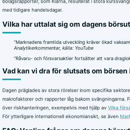
bolagsrapporter, som Klarna, resulterat i stora kurssvän
med tidigare handelsdagar.
Vilka har uttalat sig om dagens börsu
”Marknadens framtida utveckling kräver ökad vaksamh
Analytikerkommentar, källa: YouTube
”Råvaru- och försvarsaktier fortsätter att vara dragl
Vad kan vi dra för slutsats om börsen
Dagen präglades av stora rörelser inom specifika sektore
makrofaktorer och rapporter låg bakom svängningarna. För
över riskhanteringen, exempelvis med hjälp av
Vilka för
För ytterligare internationell ekonomiansikt, se även
Mar