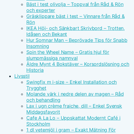
Bäst i test olivolja – Toppval från Råd & Rön
och experter
Gräsklippare bäst i test – Vinnare från Råd &
Rön
IKEA Höj- och Sänkbart Skrivbord – Trotten,
Idåsen och Bekant
Hur Somnar Man – Beprövade Tips för Snabb
Insomning
Spin the Wheel Name – Gratis hjul för
slumpmässiga namnval
Äldre Mynt 4 Bokstäver – Korsordslösning och
Historia
Livsstil
Swingfix m i-size – Enkel Installation och
Trygghet
Molande värk i nedre delen av magen – Råd
och behandling
Lax i ugn crème fraiche, dill – Enkel Svensk
Middagsfavorit
Cafe A La Lo – Uppskattat Modernt Café i
Stockholm
1 dl vetemjöl i gram – Exakt Mätning För