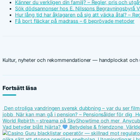
Känner du verkligen din familj? – Regler, pris och utgå
Sök dödsannonser hos E. Nilssons Begravningsbyrå V
Hur lång tid har åklagaren på sig att väcka åtal? – Reg
Få bort fläckar på madrass – 6 beprövade metoder
Kultur, nyheter och rekommendationer — handplockat och u
Fortsätt läsa
Den otroliga vandringen svensk dubbning – var du ser fil
jobb
När kan man gå i pension? – Pensionsålder för dig
Ho
World Rebirth – streama på SkyShowtime och mer
Anycubi
Vad betyder blått hjärta?
Betydelse & friendzone
Världe
olika sätt att stoppa oseriösa spelbolag
Utomjordingar i h