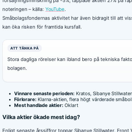
försäljningsminskning på -5%, tappade aktien 27% på rap
noteringen – källa:
YouTube
.
Småbolagsfondernas aktivitet har även bidragit till att viss
kan öka risken för framtida kursfall.
ATT TÄNKA PÅ
Stora dagliga rörelser kan ibland bero på tekniska fakt
bolagen.
Vinnare senaste perioden:
Kratos, Sibanye Stillwate
Förlorare:
Klarna-aktien, flera högt värderade småbo
Mest handlade aktier:
Oklart
Vilka aktier ökade mest idag?
Enligt senaste årssiffror toppar Sibanye Stillwater, Front 