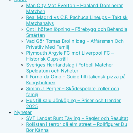
Man City Mot Everton – Haaland Dominerar
Matchen
Real Madrid vs C.F. Pachuca Lineups – Taktisk
Matchanalys
Ont i höften löpning – Förebygg och Behandla
Smärtan
Vad Gör Tomas Brolin Idag – Affärsman Och
Privatliv Med Familj
Plymouth Argyle FC mot Liverpool FC –
Historisk Cupskräll
Sveriges Herrlandslag i Fotboll Matcher –
Speldatum och Nyheter
Il Forno da Gino – Guide till italiensk pizza på
Kungsholmen
Simon J. Berger – Skådespelare, roller och
familj
Hus till salu Jönköping – Priser och trender
2025
Nyheter
SVT Landet Runt Tävling – Regler och Resultat
Rollistan i terror på elm street – Rollfigurer Du
Bör Känna