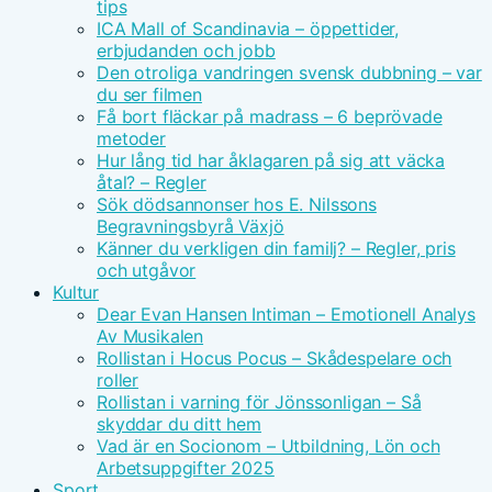
tips
ICA Mall of Scandinavia – öppettider,
erbjudanden och jobb
Den otroliga vandringen svensk dubbning – var
du ser filmen
Få bort fläckar på madrass – 6 beprövade
metoder
Hur lång tid har åklagaren på sig att väcka
åtal? – Regler
Sök dödsannonser hos E. Nilssons
Begravningsbyrå Växjö
Känner du verkligen din familj? – Regler, pris
och utgåvor
Kultur
Dear Evan Hansen Intiman – Emotionell Analys
Av Musikalen
Rollistan i Hocus Pocus – Skådespelare och
roller
Rollistan i varning för Jönssonligan – Så
skyddar du ditt hem
Vad är en Socionom – Utbildning, Lön och
Arbetsuppgifter 2025
Sport