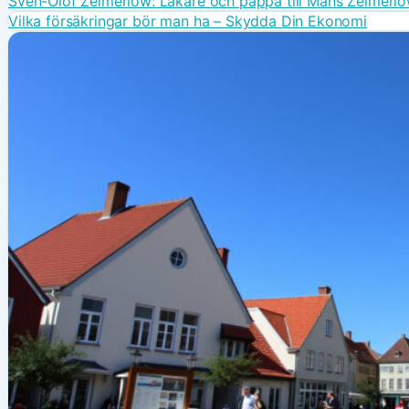
Sven-Olof Zelmerlöw: Läkare och pappa till Måns Zelmerl
Vilka försäkringar bör man ha – Skydda Din Ekonomi