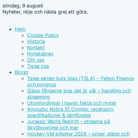
söndag, 9 augusti
Nyheter, nöje och nästa grej att göra.
Hem
Cookie Policy
Historia
Kontakt
Nyhetsbrev
Om oss
Tipsa oss
Blogg
Tesla-aktien kurs idag (TSLA) – Yahoo Finance
och prognos
Släpp fångarne loss det är vår – handling och
streaming
Utomjordingar i havet: fakta och myter
Anycubic Kobra S1 Combo: recension,
specifikationer & jämförelse
Jurassic World Rebirth – streama på
SkyShowtime och mer
Hockey-VM biljetter 2026 – priser, släpp och