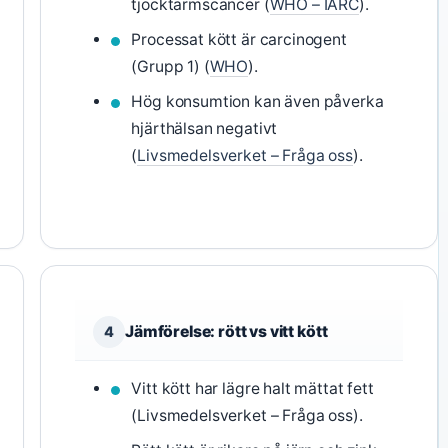
tjocktarmscancer (
WHO – IARC
).
Processat kött är carcinogent
(Grupp 1) (
WHO
).
Hög konsumtion kan även påverka
hjärthälsan negativt
(
Livsmedelsverket – Fråga oss
).
Jämförelse: rött vs vitt kött
4
Vitt kött har lägre halt mättat fett
(Livsmedelsverket – Fråga oss).