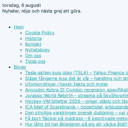
torsdag, 6 augusti
Nyheter, nöje och nästa grej att göra.
Hem
Cookie Policy
Historia
Kontakt
Nyhetsbrev
Om oss
Tipsa oss
Blogg
Tesla-aktien kurs idag (TSLA) – Yahoo Finance 
Släpp fångarne loss det är vår – handling och s
Utomjordingar i havet: fakta och myter
Anycubic Kobra S1 Combo: recension, specifikat
Jurassic World Rebirth – streama på SkyShowt
Hockey-VM biljetter 2026 – priser, släpp och tip
ICA Mall of Scandinavia – öppettider, erbjudand
Den otroliga vandringen svensk dubbning – var d
Få bort fläckar på madrass – 6 beprövade meto
Hur lång tid har åklagaren på sig att väcka åtal?