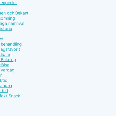
 experter
n
åsen och Bekant
nsomning
siga namnval
istoria
et
 behandling
dagsfavorit
kholm
t Bakning
Hälsa
m Vardag
r
ktid
åtanden
ritid
fekt Snack