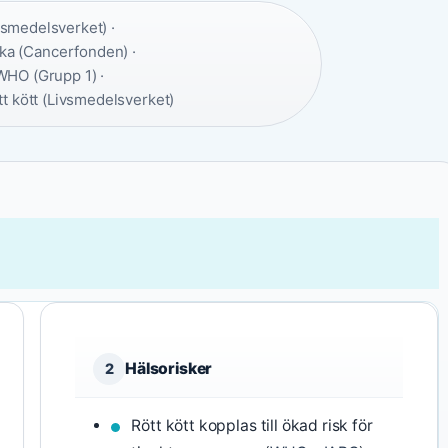
ivsmedelsverket) ·
a (Cancerfonden) ·
WHO (Grupp 1) ·
t kött (Livsmedelsverket)
Hälsorisker
2
Rött kött kopplas till ökad risk för