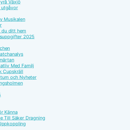
yrå Växjö
h utgåvor
Av Musikalen
r
r du ditt hem
tsuppgifter 2025
tchen
Matchanalys
Smärtan
atliv Med Familj
k Cupskräll
datum och Nyheter
Kungsholmen
5
Bör Känna
 Till Säker Dragning
 Uppkoppling