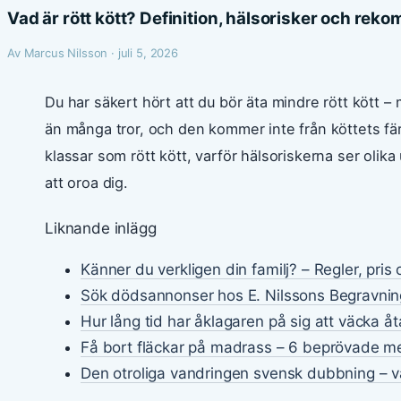
Vad är rött kött? Definition, hälsorisker och re
Av Marcus Nilsson · juli 5, 2026
Du har säkert hört att du bör äta mindre rött kött 
än många tror, och den kommer inte från köttets fä
klassar som rött kött, varför hälsoriskerna ser olika
att oroa dig.
Liknande inlägg
Känner du verkligen din familj? – Regler, pris
Sök dödsannonser hos E. Nilssons Begravnin
Hur lång tid har åklagaren på sig att väcka åt
Få bort fläckar på madrass – 6 beprövade m
Den otroliga vandringen svensk dubbning – va