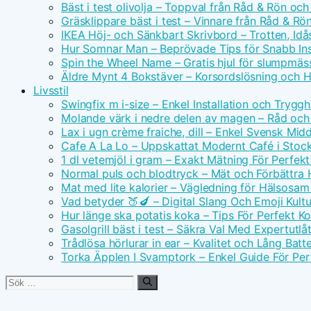
Bäst i test olivolja – Toppval från Råd & Rön och
Gräsklippare bäst i test – Vinnare från Råd & Rö
IKEA Höj- och Sänkbart Skrivbord – Trotten, Id
Hur Somnar Man – Beprövade Tips för Snabb I
Spin the Wheel Name – Gratis hjul för slumpmäs
Äldre Mynt 4 Bokstäver – Korsordslösning och H
Livsstil
Swingfix m i-size – Enkel Installation och Tryggh
Molande värk i nedre delen av magen – Råd och
Lax i ugn crème fraiche, dill – Enkel Svensk Mid
Cafe A La Lo – Uppskattat Modernt Café i Stoc
1 dl vetemjöl i gram – Exakt Mätning För Perfek
Normal puls och blodtryck – Mät och Förbättra 
Mat med lite kalorier – Vägledning för Hälsosa
Vad betyder 🍑🍆 – Digital Slang Och Emoji Kultu
Hur länge ska potatis koka – Tips För Perfekt Ko
Gasolgrill bäst i test – Säkra Val Med Expertutl
Trådlösa hörlurar in ear – Kvalitet och Lång Batte
Torka Äpplen I Svamptork – Enkel Guide För Per
Sök
efter: