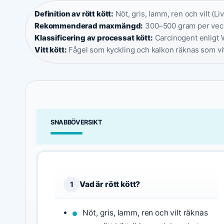
Definition av rött kött:
Nöt, gris, lamm, ren och vilt (L
Rekommenderad maxmängd:
300–500 gram per veck
Klassificering av processat kött:
Carcinogent enligt 
Vitt kött:
Fågel som kyckling och kalkon räknas som vit
SNABBÖVERSIKT
Vad är rött kött?
1
Nöt, gris, lamm, ren och vilt räknas