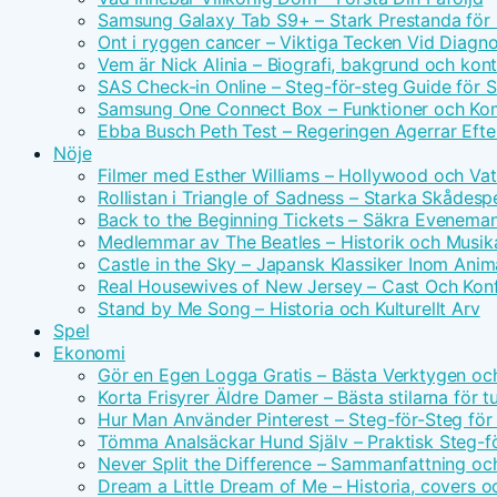
Samsung Galaxy Tab S9+ – Stark Prestanda för 
Ont i ryggen cancer – Viktiga Tecken Vid Diagn
Vem är Nick Alinia – Biografi, bakgrund och kon
SAS Check-in Online – Steg-för-steg Guide för 
Samsung One Connect Box – Funktioner och Kom
Ebba Busch Peth Test – Regeringen Agerrar Efter
Nöje
Filmer med Esther Williams – Hollywood och Vat
Rollistan i Triangle of Sadness – Starka Skådesp
Back to the Beginning Tickets – Säkra Evenema
Medlemmar av The Beatles – Historik och Musika
Castle in the Sky – Japansk Klassiker Inom Anim
Real Housewives of New Jersey – Cast Och Konf
Stand by Me Song – Historia och Kulturellt Arv
Spel
Ekonomi
Gör en Egen Logga Gratis – Bästa Verktygen oc
Korta Frisyrer Äldre Damer – Bästa stilarna för 
Hur Man Använder Pinterest – Steg-för-Steg för
Tömma Analsäckar Hund Själv – Praktisk Steg-f
Never Split the Difference – Sammanfattning oc
Dream a Little Dream of Me – Historia, covers o