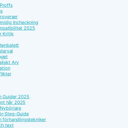
Proffs
os
troverser
Smidig Incheckning
patibilitet 2025
 Kritik
tenbalett
elarval
nget
liskt Arv
ation
likter
h Guider 2025
tunt hår 2025
 Nybörjare
ör-Steg-Guide
h förhandlingstekniker
ch text