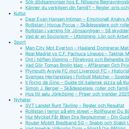
Sök dödsannonser hos E. Nilssons Begravningsb
Känner du verkligen din familj? – Regler, pris oc
Kultur
Dear Evan Hansen Intiman – Emotionell Analys 
Rollistan i Hocus Pocus – Skådespelare och rolle
Rollistan i varning för Jönssonligan – Så skydda
Vad är en Socionom – Utbildning, Lön och Arbe
Sport
Man City Mot Everton – Haaland Dominerar Ma
Real Madrid vs C.F. Pachuca Lineups – Taktisk 
Ont i höften löpning – Förebygg och Behandla 
Vad Gör Tomas Brolin Idag – Affärsman Och Priv
Plymouth Argyle FC mot Liverpool FC – Historis
Sveriges Herrlandslag i Fotboll Matcher – Spel
Il Forno da Gino – Guide till italiensk pizza på 
Simon J. Berger – Skådespelare, roller och familj
Hus till salu Jönköping – Priser och trender 202
Nyheter
SVT Landet Runt Tävling – Regler och Resultat
Rollistan i terror på elm street – Rollfigurer Du 
Hur Mycket Får Bilen Dra Regnummer – Din Guide
Router Mobilt Bredband 5G – Snabb och Stabil
Vad Innebär Villkorlig Dom – Förstå Din Påföljd