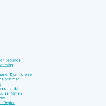
och prognos
treaming
ioner & jämförelse
ime och mer
s
en och jobb
u ser filmen
der
 – Regler