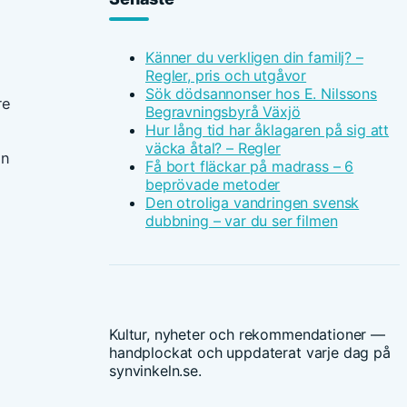
Känner du verkligen din familj? –
Regler, pris och utgåvor
Sök dödsannonser hos E. Nilssons
re
Begravningsbyrå Växjö
Hur lång tid har åklagaren på sig att
väcka åtal? – Regler
an
Få bort fläckar på madrass – 6
beprövade metoder
Den otroliga vandringen svensk
dubbning – var du ser filmen
Kultur, nyheter och rekommendationer —
handplockat och uppdaterat varje dag på
synvinkeln.se.