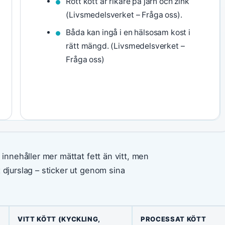
Rött kött är rikare på järn och zink
(Livsmedelsverket – Fråga oss).
Båda kan ingå i en hälsosam kost i
rätt mängd. (Livsmedelsverket –
Fråga oss)
 innehåller mer mättat fett än vitt, men
 djurslag – sticker ut genom sina
VITT KÖTT (KYCKLING,
PROCESSAT KÖTT