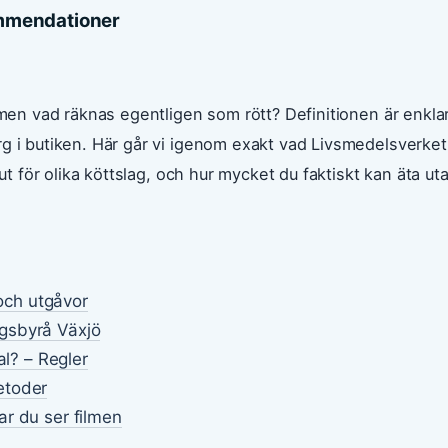
kommendationer
– men vad räknas egentligen som rött? Definitionen är enkla
rg i butiken. Här går vi igenom exakt vad Livsmedelsverket
 ut för olika köttslag, och hur mycket du faktiskt kan äta ut
 och utgåvor
gsbyrå Växjö
al? – Regler
etoder
r du ser filmen