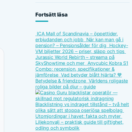
Fortsätt läsa
ICA Mall of Scandinavia – öppettider,
erbjudanden och jobb
När kan man gå i
pension? – Pensionsålder för dig
Hockey-
VM biljetter 2026 – priser, släpp och tips
Jurassic World Rebirth – streama på
SkyShowtime och mer
Anycubic Kobra S1
Combo: recension, specifikationer &
jämförelse
Vad betyder blått hjärta? 💙
Betydelse & friendzone
Världens roligaste
roliga bilder på djur – guide
Blacklistning vs indraget tillstånd – två helt
olika sätt att stoppa oseriösa spelbolag
Utomjordingar i havet: fakta och myter
Liljekonvalj – praktisk guide till giftighet,
odling och symbolik