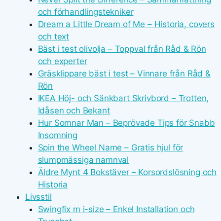
och förhandlingstekniker
Dream a Little Dream of Me – Historia, covers
och text
Bäst i test olivolja – Toppval från Råd & Rön
och experter
Gräsklippare bäst i test – Vinnare från Råd &
Rön
IKEA Höj- och Sänkbart Skrivbord – Trotten,
Idåsen och Bekant
Hur Somnar Man – Beprövade Tips för Snabb
Insomning
Spin the Wheel Name – Gratis hjul för
slumpmässiga namnval
Äldre Mynt 4 Bokstäver – Korsordslösning och
Historia
Livsstil
Swingfix m i-size – Enkel Installation och