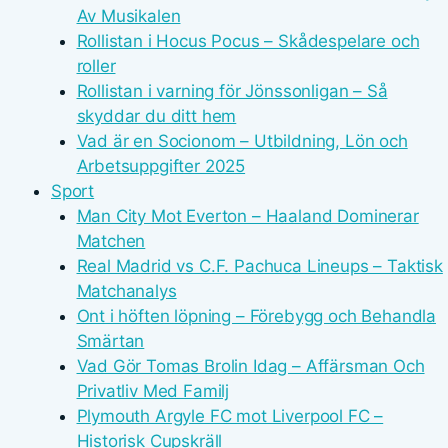
Av Musikalen
Rollistan i Hocus Pocus – Skådespelare och
roller
Rollistan i varning för Jönssonligan – Så
skyddar du ditt hem
Vad är en Socionom – Utbildning, Lön och
Arbetsuppgifter 2025
Sport
Man City Mot Everton – Haaland Dominerar
Matchen
Real Madrid vs C.F. Pachuca Lineups – Taktisk
Matchanalys
Ont i höften löpning – Förebygg och Behandla
Smärtan
Vad Gör Tomas Brolin Idag – Affärsman Och
Privatliv Med Familj
Plymouth Argyle FC mot Liverpool FC –
Historisk Cupskräll