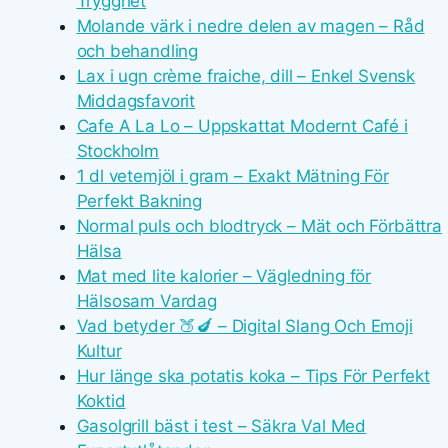
Trygghet
Molande värk i nedre delen av magen – Råd
och behandling
Lax i ugn crème fraiche, dill – Enkel Svensk
Middagsfavorit
Cafe A La Lo – Uppskattat Modernt Café i
Stockholm
1 dl vetemjöl i gram – Exakt Mätning För
Perfekt Bakning
Normal puls och blodtryck – Mät och Förbättra
Hälsa
Mat med lite kalorier – Vägledning för
Hälsosam Vardag
Vad betyder 🍑🍆 – Digital Slang Och Emoji
Kultur
Hur länge ska potatis koka – Tips För Perfekt
Koktid
Gasolgrill bäst i test – Säkra Val Med