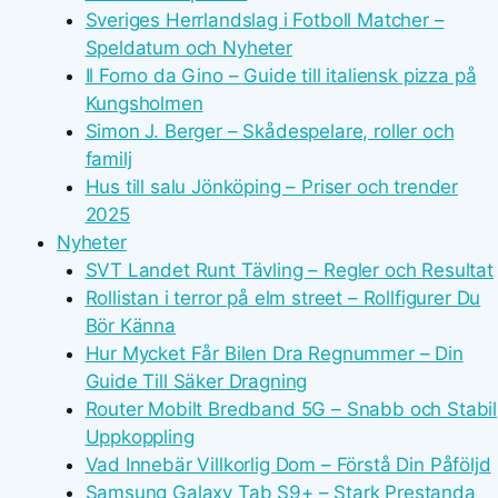
Sveriges Herrlandslag i Fotboll Matcher –
Speldatum och Nyheter
Il Forno da Gino – Guide till italiensk pizza på
Kungsholmen
Simon J. Berger – Skådespelare, roller och
familj
Hus till salu Jönköping – Priser och trender
2025
Nyheter
SVT Landet Runt Tävling – Regler och Resultat
Rollistan i terror på elm street – Rollfigurer Du
Bör Känna
Hur Mycket Får Bilen Dra Regnummer – Din
Guide Till Säker Dragning
Router Mobilt Bredband 5G – Snabb och Stabil
Uppkoppling
Vad Innebär Villkorlig Dom – Förstå Din Påföljd
Samsung Galaxy Tab S9+ – Stark Prestanda