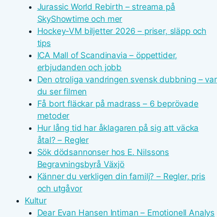
Jurassic World Rebirth – streama på
SkyShowtime och mer
Hockey-VM biljetter 2026 – priser, släpp och
tips
ICA Mall of Scandinavia – öppettider,
erbjudanden och jobb
Den otroliga vandringen svensk dubbning – var
du ser filmen
Få bort fläckar på madrass – 6 beprövade
metoder
Hur lång tid har åklagaren på sig att väcka
åtal? – Regler
Sök dödsannonser hos E. Nilssons
Begravningsbyrå Växjö
Känner du verkligen din familj? – Regler, pris
och utgåvor
Kultur
Dear Evan Hansen Intiman – Emotionell Analys