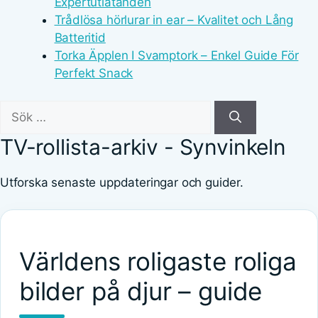
Expertutlåtanden
Trådlösa hörlurar in ear – Kvalitet och Lång
Batteritid
Torka Äpplen I Svamptork – Enkel Guide För
Perfekt Snack
Sök
efter:
TV-rollista-arkiv - Synvinkeln
Utforska senaste uppdateringar och guider.
Världens roligaste roliga
bilder på djur – guide