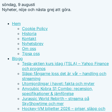
söndag, 9 augusti
Nyheter, nöje och nästa grej att göra.
Hem
Cookie Policy
Historia
Kontakt
Nyhetsbrev
Om oss
Tipsa oss
Blogg
Tesla-aktien kurs idag (TSLA) – Yahoo Finance
och prognos
Släpp fångarne loss det är vår – handling och
streaming
Utomjordingar i havet: fakta och myter
Anycubic Kobra S1 Combo: recension,
specifikationer & jämförelse
Jurassic World Rebirth – streama på
SkyShowtime och mer
Hockey-VM biljetter 2026 – priser, släpp och