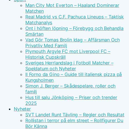
Man City Mot Everton – Haaland Dominerar
Matchen
Real Madrid vs C.F. Pachuca Lineups – Taktisk
Matchanalys
Ont i höften löpning – Förebygg och Behandla
Smärtan
Vad Gör Tomas Brolin Idag – Affärsman Och
Privatliv Med Familj
Plymouth Argyle FC mot Liverpool FC –
Historisk Cupskräll
Sveriges Herrlandslag i Fotboll Matcher –
Speldatum och Nyheter
Il Forno da Gino – Guide till italiensk pizza på
Kungsholmen
Simon J. Berger – Skådespelare, roller och
familj
Hus till salu Jönköping – Priser och trender
2025
Nyheter
SVT Landet Runt Tävling – Regler och Resultat
Rollistan i terror på elm street – Rollfigurer Du
Bör Känna