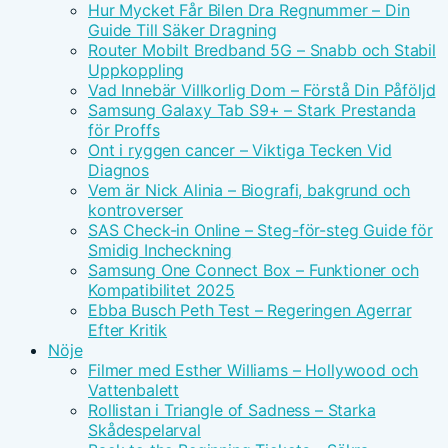
Hur Mycket Får Bilen Dra Regnummer – Din
Guide Till Säker Dragning
Router Mobilt Bredband 5G – Snabb och Stabil
Uppkoppling
Vad Innebär Villkorlig Dom – Förstå Din Påföljd
Samsung Galaxy Tab S9+ – Stark Prestanda
för Proffs
Ont i ryggen cancer – Viktiga Tecken Vid
Diagnos
Vem är Nick Alinia – Biografi, bakgrund och
kontroverser
SAS Check-in Online – Steg-för-steg Guide för
Smidig Incheckning
Samsung One Connect Box – Funktioner och
Kompatibilitet 2025
Ebba Busch Peth Test – Regeringen Agerrar
Efter Kritik
Nöje
Filmer med Esther Williams – Hollywood och
Vattenbalett
Rollistan i Triangle of Sadness – Starka
Skådespelarval