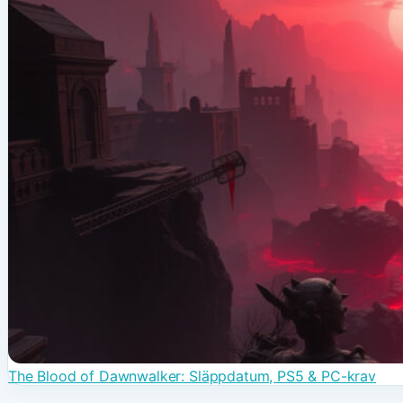
The Blood of Dawnwalker: Släppdatum, PS5 & PC-krav