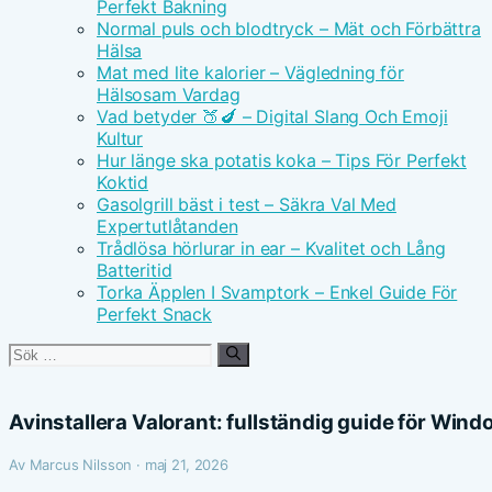
Perfekt Bakning
Normal puls och blodtryck – Mät och Förbättra
Hälsa
Mat med lite kalorier – Vägledning för
Hälsosam Vardag
Vad betyder 🍑🍆 – Digital Slang Och Emoji
Kultur
Hur länge ska potatis koka – Tips För Perfekt
Koktid
Gasolgrill bäst i test – Säkra Val Med
Expertutlåtanden
Trådlösa hörlurar in ear – Kvalitet och Lång
Batteritid
Torka Äpplen I Svamptork – Enkel Guide För
Perfekt Snack
Sök
efter:
Avinstallera Valorant: fullständig guide för Win
Av Marcus Nilsson · maj 21, 2026