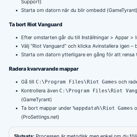
Support)
Starta om datorn när du blir ombedd (GameTyrant
Ta bort Riot Vanguard
Efter omstarten går du till Inställningar > Appar > 
Välj ”Riot Vanguard” och klicka Avinstallera igen – 
Starta om datorn ytterligare en gång för att rensa
Radera kvarvarande mappar
Gå till
och rad
C:\Program Files\Riot Games
Kontrollera även
C:\Program Files\Riot Van
(GameTyrant)
Ta bort mappar under
o
%appdata%\Riot Games
(ProSettings.net)
Slutsats:
Processen är metodisk men enkel om du följe