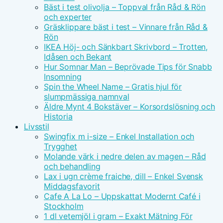
Bäst i test olivolja – Toppval från Råd & Rön
och experter
Gräsklippare bäst i test – Vinnare från Råd &
Rön
IKEA Höj- och Sänkbart Skrivbord – Trotten,
Idåsen och Bekant
Hur Somnar Man – Beprövade Tips för Snabb
Insomning
Spin the Wheel Name – Gratis hjul för
slumpmässiga namnval
Äldre Mynt 4 Bokstäver – Korsordslösning och
Historia
Livsstil
Swingfix m i-size – Enkel Installation och
Trygghet
Molande värk i nedre delen av magen – Råd
och behandling
Lax i ugn crème fraiche, dill – Enkel Svensk
Middagsfavorit
Cafe A La Lo – Uppskattat Modernt Café i
Stockholm
1 dl vetemjöl i gram – Exakt Mätning För