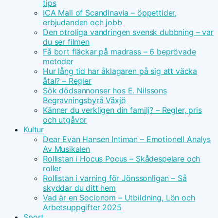
tips
ICA Mall of Scandinavia – öppettider,
erbjudanden och jobb
Den otroliga vandringen svensk dubbning – var
du ser filmen
Få bort fläckar på madrass – 6 beprövade
metoder
Hur lång tid har åklagaren på sig att väcka
åtal? – Regler
Sök dödsannonser hos E. Nilssons
Begravningsbyrå Växjö
Känner du verkligen din familj? – Regler, pris
och utgåvor
Kultur
Dear Evan Hansen Intiman – Emotionell Analys
Av Musikalen
Rollistan i Hocus Pocus – Skådespelare och
roller
Rollistan i varning för Jönssonligan – Så
skyddar du ditt hem
Vad är en Socionom – Utbildning, Lön och
Arbetsuppgifter 2025
Sport