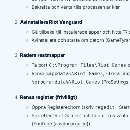
Bekräfta och vänta tills processen är klar
Avinstallera Riot Vanguard
Gå tillbaka till Installerade appar och hitta 
Avinstallera och starta om datorn (GameTyra
Radera restmappar
Ta bort
o
C:\Program Files\Riot Games
Rensa
,
%appdata%\Riot Games
%localap
(ProSettings.
%programdata%\Riot Games
Rensa register (frivilligt)
Öppna Registereditorn (skriv
i Star
regedit
Sök efter ”Riot Games” och ta bort relevanta 
(
YouTube (användarguide)
)