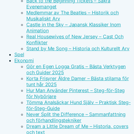
Back to the Beginning Tickets – Säkra
Evenemanget
Medlemmar av The Beatles – Historik och
Musikaliskt Arv
Castle in the Sky – Japansk Klassiker Inom
Animation
Real Housewives of New Jersey – Cast Och
Konflikter
Stand by Me Song – Historia och Kulturellt Arv
Spel
Ekonomi
Gör en Egen Logga Gratis – Bästa Verktygen
och Guider 2025
Korta Frisyrer Äldre Damer – Bästa stilarna för
tunt hår 2025
Hur Man Använder Pinterest – Steg-för-Steg
för Nybörjare
Tömma Analsäckar Hund Själv – Praktisk Steg-
för-Steg-Guide
Never Split the Difference – Sammanfattning
och förhandlingstekniker
Dream a Little Dream of Me – Historia, covers
och text