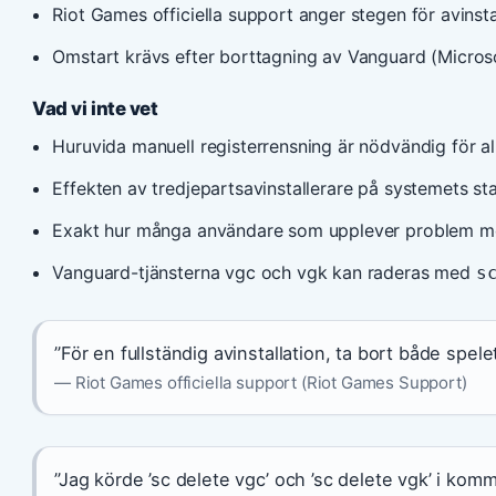
Riot Games officiella support anger stegen för avinst
Omstart krävs efter borttagning av Vanguard (Micros
Vad vi inte vet
Huruvida manuell registerrensning är nödvändig för al
Effekten av tredjepartsavinstallerare på systemets st
Exakt hur många användare som upplever problem med a
Vanguard-tjänsterna vgc och vgk kan raderas med
s
”För en fullständig avinstallation, ta bort både spel
— Riot Games officiella support (Riot Games Support)
”Jag körde ’sc delete vgc’ och ’sc delete vgk’ i k