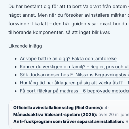
Du har bestämt dig för att ta bort Valorant från datorn –
något annat. Men när du försöker avinstallera märker d
försvinner lika lätt – den här guiden visar exakt hur du
tillhörande komponenter, så att inget blir kvar.
Liknande inlägg
Är vape bättre än cigg? Fakta och jämförelse
Känner du verkligen din familj? – Regler, pris och u
Sök dödsannonser hos E. Nilssons Begravningsbyr
Hur lång tid har åklagaren på sig att väcka åtal? – 
Få bort fläckar på madrass – 6 beprövade metode
Officiella avinstallationssteg (Riot Games):
4 ·
Månadsaktiva Valorant-spelare (2025):
över 20 miljone
Anti-fuskprogram som kräver separat avinstallation:
Ri