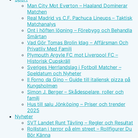
Man City Mot Everton – Haaland Dominerar
Matchen
Real Madrid vs C.F. Pachuca Lineups – Taktisk
Matchanalys
Ont i höften löpning – Förebygg och Behandla
Smärtan
Vad Gör Tomas Brolin Idag – Affärsman Och
Privatliv Med Familj
Plymouth Argyle FC mot Liverpool FC –
Historisk Cupskräll
Sveriges Herrlandslag i Fotboll Matcher –
Speldatum och Nyheter
Il Forno da Gino – Guide till italiensk pizza på
Kungsholmen
Simon J. Berger – Skådespelare, roller och
familj
Hus till salu Jönköping – Priser och trender
2025
Nyheter
SVT Landet Runt Tävling – Regler och Resultat
Rollistan i terror på elm street – Rollfigurer Du
Bör Känna