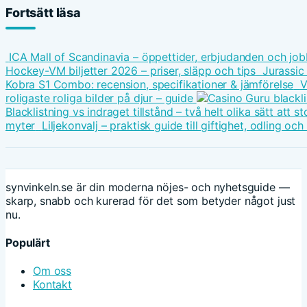
Fortsätt läsa
ICA Mall of Scandinavia – öppettider, erbjudanden och job
Hockey-VM biljetter 2026 – priser, släpp och tips
Jurassic
Kobra S1 Combo: recension, specifikationer & jämförelse
V
roligaste roliga bilder på djur – guide
Blacklistning vs indraget tillstånd – två helt olika sätt att
myter
Liljekonvalj – praktisk guide till giftighet, odling oc
synvinkeln.se är din moderna nöjes- och nyhetsguide —
skarp, snabb och kurerad för det som betyder något just
nu.
Populärt
Om oss
Kontakt