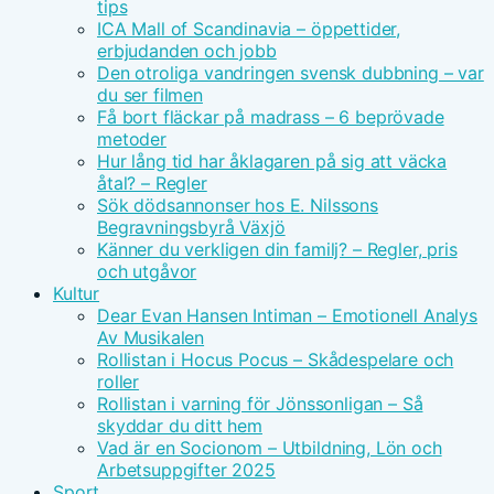
tips
ICA Mall of Scandinavia – öppettider,
erbjudanden och jobb
Den otroliga vandringen svensk dubbning – var
du ser filmen
Få bort fläckar på madrass – 6 beprövade
metoder
Hur lång tid har åklagaren på sig att väcka
åtal? – Regler
Sök dödsannonser hos E. Nilssons
Begravningsbyrå Växjö
Känner du verkligen din familj? – Regler, pris
och utgåvor
Kultur
Dear Evan Hansen Intiman – Emotionell Analys
Av Musikalen
Rollistan i Hocus Pocus – Skådespelare och
roller
Rollistan i varning för Jönssonligan – Så
skyddar du ditt hem
Vad är en Socionom – Utbildning, Lön och
Arbetsuppgifter 2025
Sport