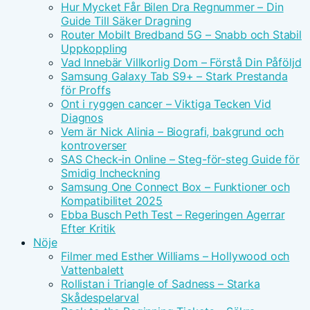
Hur Mycket Får Bilen Dra Regnummer – Din
Guide Till Säker Dragning
Router Mobilt Bredband 5G – Snabb och Stabil
Uppkoppling
Vad Innebär Villkorlig Dom – Förstå Din Påföljd
Samsung Galaxy Tab S9+ – Stark Prestanda
för Proffs
Ont i ryggen cancer – Viktiga Tecken Vid
Diagnos
Vem är Nick Alinia – Biografi, bakgrund och
kontroverser
SAS Check-in Online – Steg-för-steg Guide för
Smidig Incheckning
Samsung One Connect Box – Funktioner och
Kompatibilitet 2025
Ebba Busch Peth Test – Regeringen Agerrar
Efter Kritik
Nöje
Filmer med Esther Williams – Hollywood och
Vattenbalett
Rollistan i Triangle of Sadness – Starka
Skådespelarval