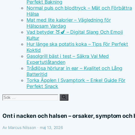
Perfekt Bakning
Normal puls och blodtryck – Mät och Förbättra
Hälsa
Mat med lite kalorier – Vägledning för
Hälsosam Vardag
Vad betyder 🍑🍆 – Digital Slang Och Emoji
Kultur
Hur länge ska potatis koka – Tips För Perfekt
Koktid
Gasolgrill bäst i test – Säkra Val Med
Expertutlåtanden
Trådlösa hörlurar in ear – Kvalitet och Lång
Batteritid
Torka Äpplen I Svamptork – Enkel Guide För
Perfekt Snack
Sök
efter:
Ont i nacken och halsen – orsaker, symptom och
Av Marcus Nilsson · maj 13, 2026