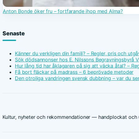
Anton Bonde öker fru – fortfarande ihop med Alma?
Senaste
Känner du verkligen din familj? – Regler, pris och utgå
Sök dödsannonser hos E. Nilssons Begravningsbyrå V
Hur lång tid har åklagaren på sig att väcka åtal? – Reg
Få bort fläckar på madrass – 6 beprövade metoder
Den otroliga vandringen svensk dubbning – var du ser
Kultur, nyheter och rekommendationer — handplockat och u