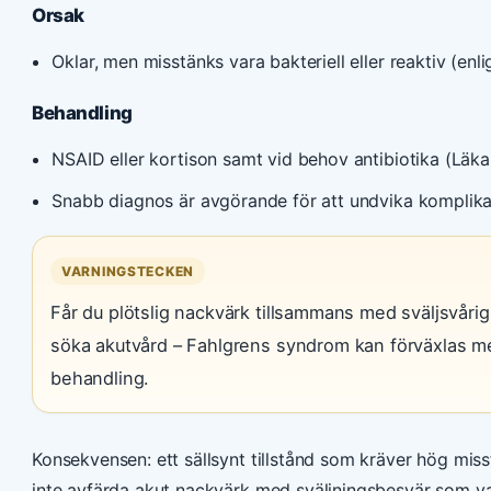
Orsak
Oklar, men misstänks vara bakteriell eller reaktiv (enli
Behandling
NSAID eller kortison samt vid behov antibiotika (Läkar
Snabb diagnos är avgörande för att undvika komplika
VARNINGSTECKEN
Får du plötslig nackvärk tillsammans med sväljsvåri
söka akutvård – Fahlgrens syndrom kan förväxlas m
behandling.
Konsekvensen: ett sällsynt tillstånd som kräver hög misst
inte avfärda akut nackvärk med sväljningsbesvär som van