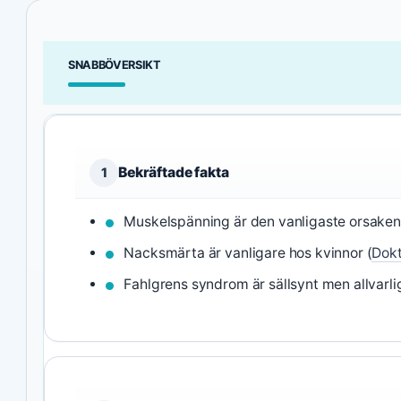
SNABBÖVERSIKT
Bekräftade fakta
1
Muskelspänning är den vanligaste orsaken
Nacksmärta är vanligare hos kvinnor (
Dokt
Fahlgrens syndrom är sällsynt men allvarli