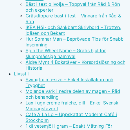
Bäst i test olivolja – Toppval från Råd & Rön
och experter
Gräsklippare bäst i test – Vinnare från Råd &
Rön
IKEA Höj- och Sänkbart Skrivbord – Trotten,
Idåsen och Bekant
Hur Somnar Man – Beprövade Tips för Snabb
Insomning
Spin the Wheel Name – Gratis hjul för
slumpmässiga namnval
Äldre Mynt 4 Bokstäver – Korsordslösning och
Historia
Livsstil
Swingfix m i-size – Enkel Installation och
Trygghet
Molande värk i nedre delen av magen – Råd
och behandling
Lax i ugn crème fraiche, dill – Enkel Svensk
Middagsfavorit
Cafe A La Lo – Uppskattat Modernt Café i
Stockholm
1 dl vetemjöl i gram – Exakt Mätning För