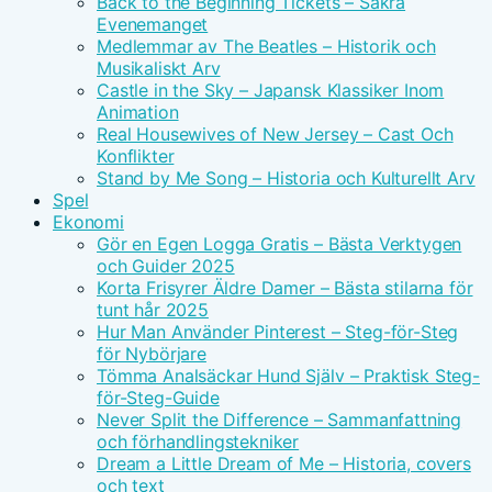
Back to the Beginning Tickets – Säkra
Evenemanget
Medlemmar av The Beatles – Historik och
Musikaliskt Arv
Castle in the Sky – Japansk Klassiker Inom
Animation
Real Housewives of New Jersey – Cast Och
Konflikter
Stand by Me Song – Historia och Kulturellt Arv
Spel
Ekonomi
Gör en Egen Logga Gratis – Bästa Verktygen
och Guider 2025
Korta Frisyrer Äldre Damer – Bästa stilarna för
tunt hår 2025
Hur Man Använder Pinterest – Steg-för-Steg
för Nybörjare
Tömma Analsäckar Hund Själv – Praktisk Steg-
för-Steg-Guide
Never Split the Difference – Sammanfattning
och förhandlingstekniker
Dream a Little Dream of Me – Historia, covers
och text