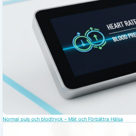
Normal puls och blodtryck – Mät och Förbättra Hälsa