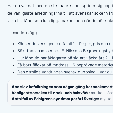
Har du vaknat med en stel nacke som sprider sig upp i
de vanligaste anledningarna till att svenskar söker vå
vilka tillstånd som kan ligga bakom och när du bör söka
Liknande inlägg
Känner du verkligen din familj? – Regler, pris och u
Sök dödsannonser hos E. Nilssons Begravningsbyr
Hur lång tid har åklagaren på sig att väcka åtal? – 
Få bort fläckar på madrass – 6 beprövade metode
Den otroliga vandringen svensk dubbning – var du 
Andel av befolkningen som någon gång har nacksmärt
Vanligaste orsaken till nack- och halsvärk:
muskelspänn
Antal fall av Fahlgrens syndrom per år i Sverige:
mycket s