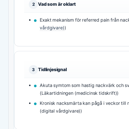
Vad som är oklart
2
Exakt mekanism för referred pain från nacke 
vårdgivare)
)
Tidlinjesignal
3
Akuta symtom som hastig nackvärk och svä
(Läkartidningen (medicinsk tidskrift))
Kronisk nacksmärta kan pågå i veckor till 
(digital vårdgivare))