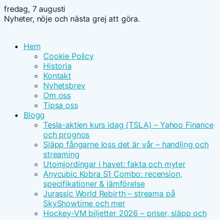
fredag, 7 augusti
Nyheter, nöje och nästa grej att göra.
Hem
Cookie Policy
Historia
Kontakt
Nyhetsbrev
Om oss
Tipsa oss
Blogg
Tesla-aktien kurs idag (TSLA) – Yahoo Finance
och prognos
Släpp fångarne loss det är vår – handling och
streaming
Utomjordingar i havet: fakta och myter
Anycubic Kobra S1 Combo: recension,
specifikationer & jämförelse
Jurassic World Rebirth – streama på
SkyShowtime och mer
Hockey-VM biljetter 2026 – priser, släpp och