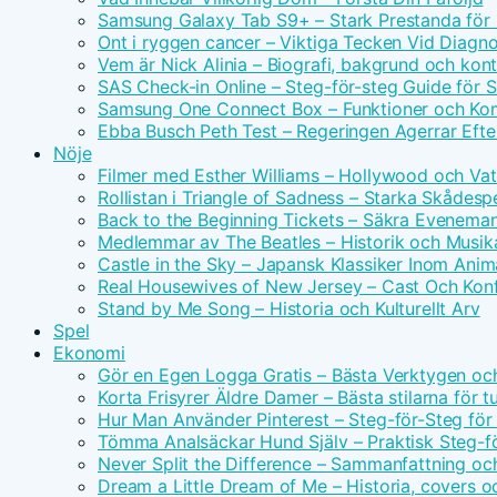
Samsung Galaxy Tab S9+ – Stark Prestanda för 
Ont i ryggen cancer – Viktiga Tecken Vid Diagn
Vem är Nick Alinia – Biografi, bakgrund och kon
SAS Check-in Online – Steg-för-steg Guide för 
Samsung One Connect Box – Funktioner och Kom
Ebba Busch Peth Test – Regeringen Agerrar Efter
Nöje
Filmer med Esther Williams – Hollywood och Vat
Rollistan i Triangle of Sadness – Starka Skådesp
Back to the Beginning Tickets – Säkra Evenema
Medlemmar av The Beatles – Historik och Musika
Castle in the Sky – Japansk Klassiker Inom Anim
Real Housewives of New Jersey – Cast Och Konf
Stand by Me Song – Historia och Kulturellt Arv
Spel
Ekonomi
Gör en Egen Logga Gratis – Bästa Verktygen oc
Korta Frisyrer Äldre Damer – Bästa stilarna för 
Hur Man Använder Pinterest – Steg-för-Steg för
Tömma Analsäckar Hund Själv – Praktisk Steg-f
Never Split the Difference – Sammanfattning oc
Dream a Little Dream of Me – Historia, covers o