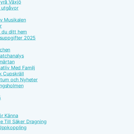
yrå Växjö
h utgåvor
Av Musikalen
r
r du ditt hem
tsuppgifter 2025
tchen
Matchanalys
Smärtan
atliv Med Familj
k Cupskräll
datum och Nyheter
Kungsholmen
5
Bör Känna
 Till Säker Dragning
 Uppkoppling