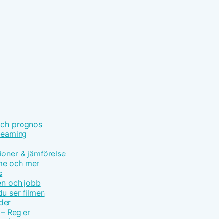
och prognos
treaming
ioner & jämförelse
ime och mer
s
en och jobb
u ser filmen
der
 – Regler