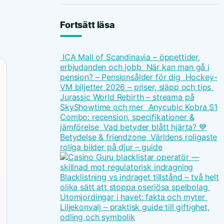
Fortsätt läsa
ICA Mall of Scandinavia – öppettider,
erbjudanden och jobb
När kan man gå i
pension? – Pensionsålder för dig
Hockey-
VM biljetter 2026 – priser, släpp och tips
Jurassic World Rebirth – streama på
SkyShowtime och mer
Anycubic Kobra S1
Combo: recension, specifikationer &
jämförelse
Vad betyder blått hjärta? 💙
Betydelse & friendzone
Världens roligaste
roliga bilder på djur – guide
Blacklistning vs indraget tillstånd – två helt
olika sätt att stoppa oseriösa spelbolag
Utomjordingar i havet: fakta och myter
Liljekonvalj – praktisk guide till giftighet,
odling och symbolik