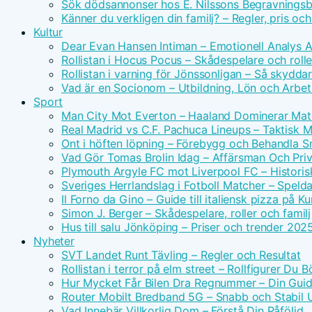
Sök dödsannonser hos E. Nilssons Begravningsb
Känner du verkligen din familj? – Regler, pris oc
Kultur
Dear Evan Hansen Intiman – Emotionell Analys 
Rollistan i Hocus Pocus – Skådespelare och rolle
Rollistan i varning för Jönssonligan – Så skydda
Vad är en Socionom – Utbildning, Lön och Arbe
Sport
Man City Mot Everton – Haaland Dominerar Ma
Real Madrid vs C.F. Pachuca Lineups – Taktisk 
Ont i höften löpning – Förebygg och Behandla 
Vad Gör Tomas Brolin Idag – Affärsman Och Priv
Plymouth Argyle FC mot Liverpool FC – Historis
Sveriges Herrlandslag i Fotboll Matcher – Spel
Il Forno da Gino – Guide till italiensk pizza på 
Simon J. Berger – Skådespelare, roller och familj
Hus till salu Jönköping – Priser och trender 202
Nyheter
SVT Landet Runt Tävling – Regler och Resultat
Rollistan i terror på elm street – Rollfigurer Du 
Hur Mycket Får Bilen Dra Regnummer – Din Guide
Router Mobilt Bredband 5G – Snabb och Stabil
Vad Innebär Villkorlig Dom – Förstå Din Påföljd