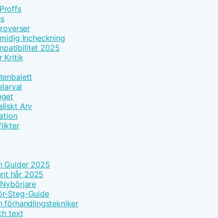
Proffs
os
troverser
Smidig Incheckning
patibilitet 2025
 Kritik
tenbalett
elarval
nget
liskt Arv
ation
likter
h Guider 2025
tunt hår 2025
 Nybörjare
ör-Steg-Guide
h förhandlingstekniker
ch text