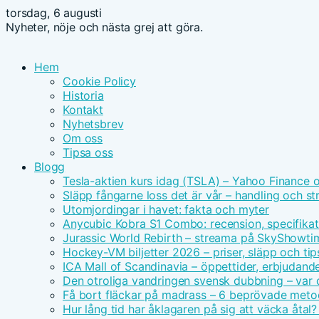
torsdag, 6 augusti
Nyheter, nöje och nästa grej att göra.
Hem
Cookie Policy
Historia
Kontakt
Nyhetsbrev
Om oss
Tipsa oss
Blogg
Tesla-aktien kurs idag (TSLA) – Yahoo Finance 
Släpp fångarne loss det är vår – handling och s
Utomjordingar i havet: fakta och myter
Anycubic Kobra S1 Combo: recension, specifikat
Jurassic World Rebirth – streama på SkyShowt
Hockey-VM biljetter 2026 – priser, släpp och tip
ICA Mall of Scandinavia – öppettider, erbjudand
Den otroliga vandringen svensk dubbning – var d
Få bort fläckar på madrass – 6 beprövade meto
Hur lång tid har åklagaren på sig att väcka åtal?