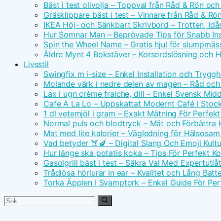
Bäst i test olivolja – Toppval från Råd & Rön och
Gräsklippare bäst i test – Vinnare från Råd & Rö
IKEA Höj- och Sänkbart Skrivbord – Trotten, Id
Hur Somnar Man – Beprövade Tips för Snabb I
Spin the Wheel Name – Gratis hjul för slumpmäs
Äldre Mynt 4 Bokstäver – Korsordslösning och H
Livsstil
Swingfix m i-size – Enkel Installation och Tryggh
Molande värk i nedre delen av magen – Råd och
Lax i ugn crème fraiche, dill – Enkel Svensk Mid
Cafe A La Lo – Uppskattat Modernt Café i Stoc
1 dl vetemjöl i gram – Exakt Mätning För Perfek
Normal puls och blodtryck – Mät och Förbättra 
Mat med lite kalorier – Vägledning för Hälsosa
Vad betyder 🍑🍆 – Digital Slang Och Emoji Kultu
Hur länge ska potatis koka – Tips För Perfekt Ko
Gasolgrill bäst i test – Säkra Val Med Expertutl
Trådlösa hörlurar in ear – Kvalitet och Lång Batte
Torka Äpplen I Svamptork – Enkel Guide För Per
Sök
efter: