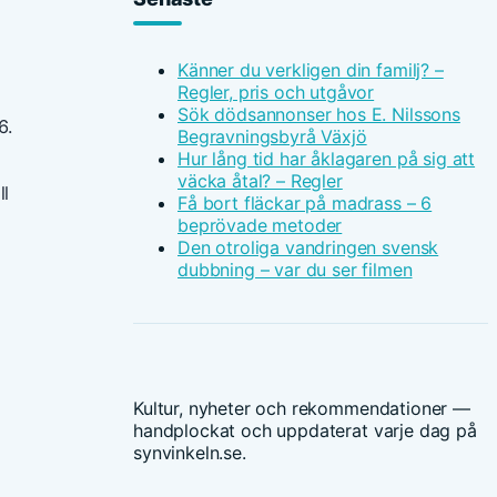
Känner du verkligen din familj? –
Regler, pris och utgåvor
Sök dödsannonser hos E. Nilssons
6.
Begravningsbyrå Växjö
Hur lång tid har åklagaren på sig att
väcka åtal? – Regler
ll
Få bort fläckar på madrass – 6
beprövade metoder
Den otroliga vandringen svensk
dubbning – var du ser filmen
Kultur, nyheter och rekommendationer —
handplockat och uppdaterat varje dag på
synvinkeln.se.