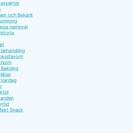
 experter
n
åsen och Bekant
nsomning
siga namnval
istoria
et
 behandling
dagsfavorit
kholm
t Bakning
Hälsa
m Vardag
r
ktid
åtanden
ritid
fekt Snack