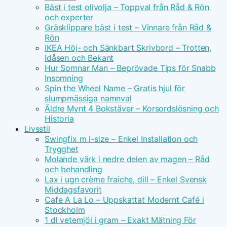
Bäst i test olivolja – Toppval från Råd & Rön
och experter
Gräsklippare bäst i test – Vinnare från Råd &
Rön
IKEA Höj- och Sänkbart Skrivbord – Trotten,
Idåsen och Bekant
Hur Somnar Man – Beprövade Tips för Snabb
Insomning
Spin the Wheel Name – Gratis hjul för
slumpmässiga namnval
Äldre Mynt 4 Bokstäver – Korsordslösning och
Historia
Livsstil
Swingfix m i-size – Enkel Installation och
Trygghet
Molande värk i nedre delen av magen – Råd
och behandling
Lax i ugn crème fraiche, dill – Enkel Svensk
Middagsfavorit
Cafe A La Lo – Uppskattat Modernt Café i
Stockholm
1 dl vetemjöl i gram – Exakt Mätning För