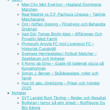
Man City Mot Everton – Haaland Dominerar
Matchen
Real Madrid vs C.F. Pachuca Lineups – Taktisk
Matchanalys
Ont i höften löpning – Förebygg och Behandla
Smärtan
Vad Gör Tomas Brolin Idag – Affärsman Och
Privatliv Med Familj
Plymouth Argyle FC mot Liverpool FC –
Historisk Cupskräll
Sveriges Herrlandslag i Fotboll Matcher –
Speldatum och Nyheter
Il Forno da Gino – Guide till italiensk pizza på
Kungsholmen
Simon J. Berger – Skådespelare, roller och
familj
Hus till salu Jönköping – Priser och trender
2025
Nyheter
SVT Landet Runt Tävling – Regler och Resultat
Rollistan i terror på elm street – Rollfigurer Du
Bör Känna