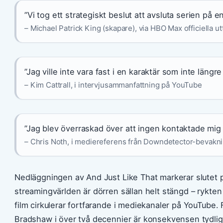
”Vi tog ett strategiskt beslut att avsluta serien på 
– Michael Patrick King (skapare), via HBO Max officiella u
”Jag ville inte vara fast i en karaktär som inte längr
– Kim Cattrall, i intervjusammanfattning på YouTube
”Jag blev överraskad över att ingen kontaktade mig
– Chris Noth, i mediereferens från Downdetector-bevakn
Nedläggningen av And Just Like That markerar slutet p
streamingvärlden är dörren sällan helt stängd – rykten 
film cirkulerar fortfarande i mediekanaler på YouTube. 
Bradshaw i över två decennier är konsekvensen tydlig: