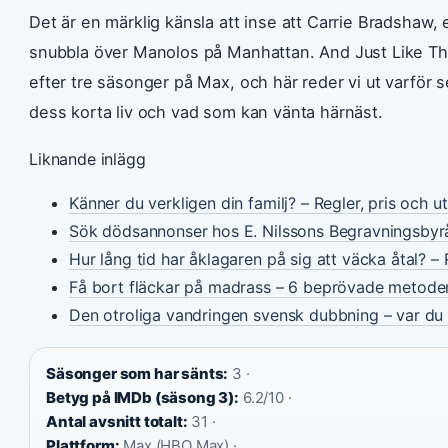
Det är en märklig känsla att inse att Carrie Bradshaw, e
snubbla över Manolos på Manhattan. And Just Like That
efter tre säsonger på Max, och här reder vi ut varför s
dess korta liv och vad som kan vänta härnäst.
Liknande inlägg
Känner du verkligen din familj? – Regler, pris och u
Sök dödsannonser hos E. Nilssons Begravningsbyr
Hur lång tid har åklagaren på sig att väcka åtal? – 
Få bort fläckar på madrass – 6 beprövade metode
Den otroliga vandringen svensk dubbning – var du 
Säsonger som har sänts:
3 ·
Betyg på IMDb (säsong 3):
6.2/10 ·
Antal avsnitt totalt:
31 ·
Plattform:
Max (HBO Max) ·