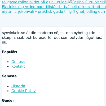
roligaste roliga bilder på djur – guide
Blacklistning vs indraget tillstånd – två helt olika sätt att
myter
Liljekonvalj – praktisk guide till giftighet, odling oc
synvinkeln.se är din moderna nöjes- och nyhetsguide —
skarp, snabb och kurerad för det som betyder något just
nu.
Populärt
Om oss
Kontakt
Senaste
Historia
Cookie Policy
Guider