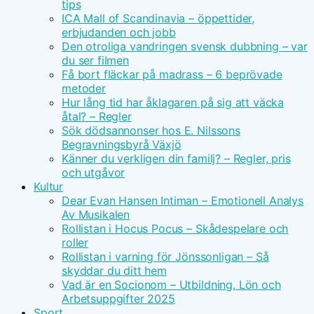
tips
ICA Mall of Scandinavia – öppettider,
erbjudanden och jobb
Den otroliga vandringen svensk dubbning – var
du ser filmen
Få bort fläckar på madrass – 6 beprövade
metoder
Hur lång tid har åklagaren på sig att väcka
åtal? – Regler
Sök dödsannonser hos E. Nilssons
Begravningsbyrå Växjö
Känner du verkligen din familj? – Regler, pris
och utgåvor
Kultur
Dear Evan Hansen Intiman – Emotionell Analys
Av Musikalen
Rollistan i Hocus Pocus – Skådespelare och
roller
Rollistan i varning för Jönssonligan – Så
skyddar du ditt hem
Vad är en Socionom – Utbildning, Lön och
Arbetsuppgifter 2025
Sport