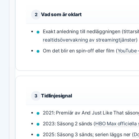
Vad som är oklart
2
Exakt anledning till nedläggningen (tittarsif
realtidsövervakning av streamingtjänster
)
Om det blir en spin-off eller film (
YouTube 
Tidlinjesignal
3
2021: Premiär av And Just Like That säsong
2023: Säsong 2 sänds (
HBO Max officiella
2025: Säsong 3 sänds; serien läggs ner (
Do