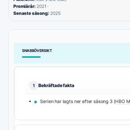
Premiärår:
2021 ·
Senaste säsong:
2025
SNABBÖVERSIKT
Bekräftade fakta
1
Serien har lagts ner efter säsong 3 (
HBO Ma