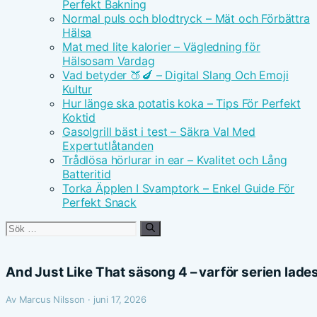
Perfekt Bakning
Normal puls och blodtryck – Mät och Förbättra
Hälsa
Mat med lite kalorier – Vägledning för
Hälsosam Vardag
Vad betyder 🍑🍆 – Digital Slang Och Emoji
Kultur
Hur länge ska potatis koka – Tips För Perfekt
Koktid
Gasolgrill bäst i test – Säkra Val Med
Expertutlåtanden
Trådlösa hörlurar in ear – Kvalitet och Lång
Batteritid
Torka Äpplen I Svamptork – Enkel Guide För
Perfekt Snack
Sök
efter:
And Just Like That säsong 4 – varför serien lade
Av Marcus Nilsson · juni 17, 2026