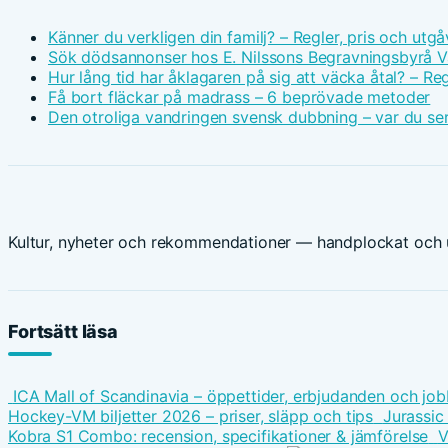
Känner du verkligen din familj? – Regler, pris och utgå
Sök dödsannonser hos E. Nilssons Begravningsbyrå V
Hur lång tid har åklagaren på sig att väcka åtal? – Reg
Få bort fläckar på madrass – 6 beprövade metoder
Den otroliga vandringen svensk dubbning – var du ser
Kultur, nyheter och rekommendationer — handplockat och u
Fortsätt läsa
ICA Mall of Scandinavia – öppettider, erbjudanden och job
Hockey-VM biljetter 2026 – priser, släpp och tips
Jurassic
Kobra S1 Combo: recension, specifikationer & jämförelse
V