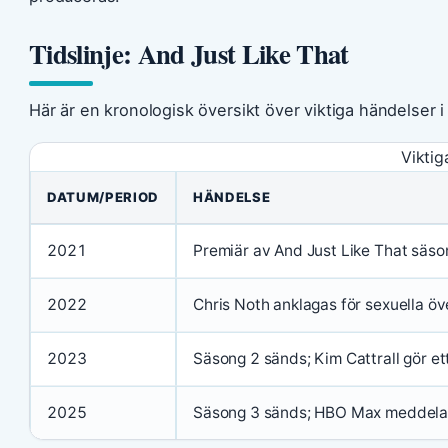
Tidslinje: And Just Like That
Här är en kronologisk översikt över viktiga händelser i 
Viktig
DATUM/PERIOD
HÄNDELSE
2021
Premiär av And Just Like That säso
2022
Chris Noth anklagas för sexuella öv
2023
Säsong 2 sänds; Kim Cattrall gör 
2025
Säsong 3 sänds; HBO Max meddelar a