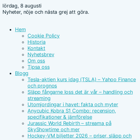
lördag, 8 augusti
Nyheter, nöje och nästa grej att göra.
Hem
Cookie Policy
Historia
Kontakt
Nyhetsbrev
Om oss
Tipsa oss
Blogg
Tesla-aktien kurs idag (TSLA) – Yahoo Finance
och prognos
Släpp fångarne loss det är vår – handling och
streaming
Utomjordingar i havet: fakta och myter
Anycubic Kobra S1 Combo: recension,
specifikationer & jämförelse
Jurassic World Rebirth – streama på
SkyShowtime och mer
Hockey-VM biljetter 2026 – priser, släpp och