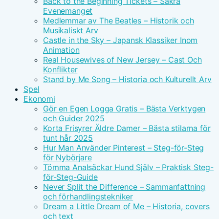
Back to the Beginning Tickets – Säkra
Evenemanget
Medlemmar av The Beatles – Historik och
Musikaliskt Arv
Castle in the Sky – Japansk Klassiker Inom
Animation
Real Housewives of New Jersey – Cast Och
Konflikter
Stand by Me Song – Historia och Kulturellt Arv
Spel
Ekonomi
Gör en Egen Logga Gratis – Bästa Verktygen
och Guider 2025
Korta Frisyrer Äldre Damer – Bästa stilarna för
tunt hår 2025
Hur Man Använder Pinterest – Steg-för-Steg
för Nybörjare
Tömma Analsäckar Hund Själv – Praktisk Steg-
för-Steg-Guide
Never Split the Difference – Sammanfattning
och förhandlingstekniker
Dream a Little Dream of Me – Historia, covers
och text