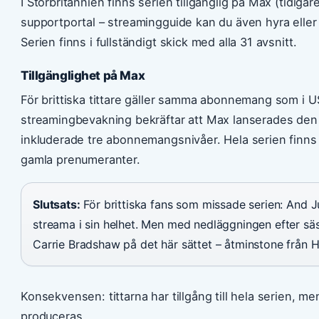
I Storbritannien finns serien tillgänglig på Max (tidiga
supportportal – streamingguide kan du även hyra eller
Serien finns i fullständigt skick med alla 31 avsnitt.
Tillgänglighet på Max
För brittiska tittare gäller samma abonnemang som i 
streamingbevakning bekräftar att Max lanserades den
inkluderade tre abonnemangsnivåer. Hela serien finns 
gamla prenumeranter.
Slutsats:
För brittiska fans som missade serien: And Ju
streama i sin helhet. Men med nedläggningen efter sä
Carrie Bradshaw på det här sättet – åtminstone från
Konsekvensen: tittarna har tillgång till hela serien, m
produceras.