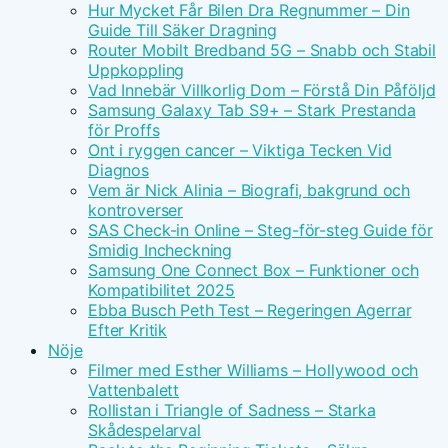
Hur Mycket Får Bilen Dra Regnummer – Din
Guide Till Säker Dragning
Router Mobilt Bredband 5G – Snabb och Stabil
Uppkoppling
Vad Innebär Villkorlig Dom – Förstå Din Påföljd
Samsung Galaxy Tab S9+ – Stark Prestanda
för Proffs
Ont i ryggen cancer – Viktiga Tecken Vid
Diagnos
Vem är Nick Alinia – Biografi, bakgrund och
kontroverser
SAS Check-in Online – Steg-för-steg Guide för
Smidig Incheckning
Samsung One Connect Box – Funktioner och
Kompatibilitet 2025
Ebba Busch Peth Test – Regeringen Agerrar
Efter Kritik
Nöje
Filmer med Esther Williams – Hollywood och
Vattenbalett
Rollistan i Triangle of Sadness – Starka
Skådespelarval