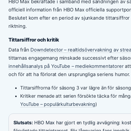
HBO Max bekräftade i samband med sändningen av säso
officiell information från HBO Max officiella supportpo
Beslutet kom efter en period av sjunkande tittarsiffro
riktning.
Tittarsiffror och kritik
Data från
Downdetector – realtidsövervakning av stre
tittarnas engagemang minskade successivt efter säso
innehållsanalys på YouTube – mediekommentatorer
att
och för att ha förlorat den ursprungliga seriens humor.
Tittarsiffrorna för säsong 3 var lägre än för säso
Kritiker menade att serien försökte täcka för mån
YouTube – populärkulturbevakning
)
Slutsats:
HBO Max har gjort en tydlig avvägning: kos
förväntade tittarintresset. För långvariga fans innebär