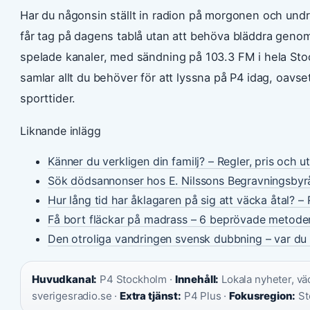
Har du någonsin ställt in radion på morgonen och undr
får tag på dagens tablå utan att behöva bläddra gen
spelade kanaler, med sändning på 103.3 FM i hela St
samlar allt du behöver för att lyssna på P4 idag, oavsett 
sporttider.
Liknande inlägg
Känner du verkligen din familj? – Regler, pris och u
Sök dödsannonser hos E. Nilssons Begravningsbyr
Hur lång tid har åklagaren på sig att väcka åtal? – 
Få bort fläckar på madrass – 6 beprövade metode
Den otroliga vandringen svensk dubbning – var du 
Huvudkanal:
P4 Stockholm ·
Innehåll:
Lokala nyheter, väd
sverigesradio.se ·
Extra tjänst:
P4 Plus ·
Fokusregion:
St