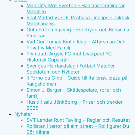
Man City Mot Everton – Haaland Dominerar
Matchen
Real Madrid vs C.F. Pachuca Lineups – Taktisk
Matchanalys
Ont i höften löpning – Förebygg och Behandla
Smärtan
Vad Gör Tomas Brolin Idag – Affärsman Och
Privatliv Med Familj
Plymouth Argyle FC mot Liverpool FC –
Historisk Cupskräll
Sveriges Herrlandslag i Fotboll Matcher –
Speldatum och Nyheter
Il Forno da Gino – Guide till italiensk pizza på
Kungsholmen
Simon J. Berger – Skådespelare, roller och
familj
Hus till salu Jönköping – Priser och trender
2025
Nyheter
SVT Landet Runt Tävling – Regler och Resultat
Rollistan i terror på elm street – Rollfigurer Du
Bör Känna