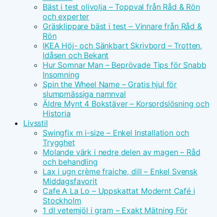
Bäst i test olivolja – Toppval från Råd & Rön
och experter
Gräsklippare bäst i test – Vinnare från Råd &
Rön
IKEA Höj- och Sänkbart Skrivbord – Trotten,
Idåsen och Bekant
Hur Somnar Man – Beprövade Tips för Snabb
Insomning
Spin the Wheel Name – Gratis hjul för
slumpmässiga namnval
Äldre Mynt 4 Bokstäver – Korsordslösning och
Historia
Livsstil
Swingfix m i-size – Enkel Installation och
Trygghet
Molande värk i nedre delen av magen – Råd
och behandling
Lax i ugn crème fraiche, dill – Enkel Svensk
Middagsfavorit
Cafe A La Lo – Uppskattat Modernt Café i
Stockholm
1 dl vetemjöl i gram – Exakt Mätning För