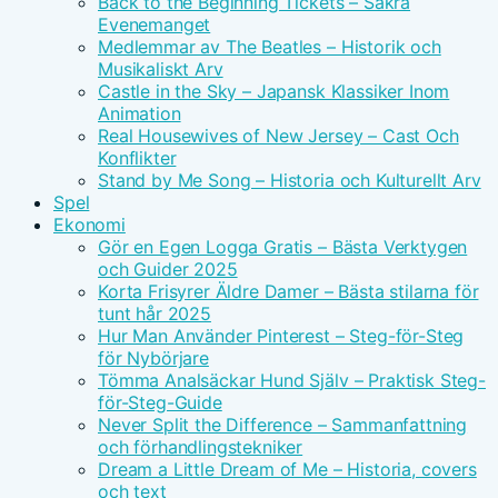
Back to the Beginning Tickets – Säkra
Evenemanget
Medlemmar av The Beatles – Historik och
Musikaliskt Arv
Castle in the Sky – Japansk Klassiker Inom
Animation
Real Housewives of New Jersey – Cast Och
Konflikter
Stand by Me Song – Historia och Kulturellt Arv
Spel
Ekonomi
Gör en Egen Logga Gratis – Bästa Verktygen
och Guider 2025
Korta Frisyrer Äldre Damer – Bästa stilarna för
tunt hår 2025
Hur Man Använder Pinterest – Steg-för-Steg
för Nybörjare
Tömma Analsäckar Hund Själv – Praktisk Steg-
för-Steg-Guide
Never Split the Difference – Sammanfattning
och förhandlingstekniker
Dream a Little Dream of Me – Historia, covers
och text