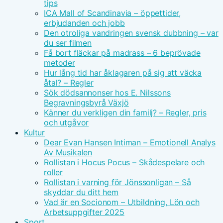
tips
ICA Mall of Scandinavia – öppettider,
erbjudanden och jobb
Den otroliga vandringen svensk dubbning – var
du ser filmen
Få bort fläckar på madrass – 6 beprövade
metoder
Hur lång tid har åklagaren på sig att väcka
åtal? – Regler
Sök dödsannonser hos E. Nilssons
Begravningsbyrå Växjö
Känner du verkligen din familj? – Regler, pris
och utgåvor
Kultur
Dear Evan Hansen Intiman – Emotionell Analys
Av Musikalen
Rollistan i Hocus Pocus – Skådespelare och
roller
Rollistan i varning för Jönssonligan – Så
skyddar du ditt hem
Vad är en Socionom – Utbildning, Lön och
Arbetsuppgifter 2025
Sport