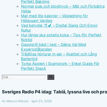
Perfekt Bakning
Normal puls och blodtryck – Mät och Förbättra
Hälsa
Mat med lite kalorier – Vägledning för
Hälsosam Vardag
Vad betyder 🍑🍆 – Digital Slang Och Emoji
Kultur
Hur länge ska potatis koka – Tips För Perfekt
Koktid
Gasolgrill bäst i test – Säkra Val Med
Expertutlåtanden
Trådlösa hörlurar in ear – Kvalitet och Lång
Batteritid
Torka Äpplen I Svamptork – Enkel Guide För
Perfekt Snack
Sök
efter:
Sveriges Radio P4 idag: Tablå, lyssna live och p
Av Marcus Nilsson · april 23, 2026