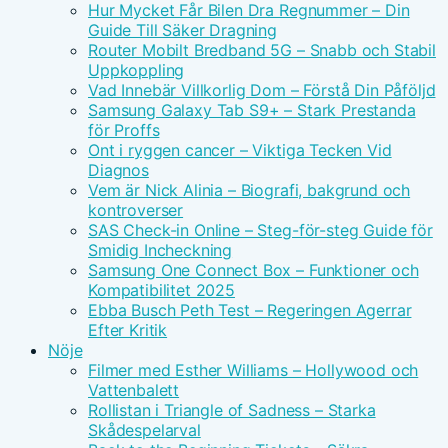
Hur Mycket Får Bilen Dra Regnummer – Din
Guide Till Säker Dragning
Router Mobilt Bredband 5G – Snabb och Stabil
Uppkoppling
Vad Innebär Villkorlig Dom – Förstå Din Påföljd
Samsung Galaxy Tab S9+ – Stark Prestanda
för Proffs
Ont i ryggen cancer – Viktiga Tecken Vid
Diagnos
Vem är Nick Alinia – Biografi, bakgrund och
kontroverser
SAS Check-in Online – Steg-för-steg Guide för
Smidig Incheckning
Samsung One Connect Box – Funktioner och
Kompatibilitet 2025
Ebba Busch Peth Test – Regeringen Agerrar
Efter Kritik
Nöje
Filmer med Esther Williams – Hollywood och
Vattenbalett
Rollistan i Triangle of Sadness – Starka
Skådespelarval