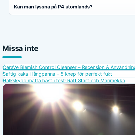
Kan man lyssna på P4 utomlands?
Missa inte
CeraVe Blemish Control Cleanser – Recension & Användni
Saftig kaka i långpanna – 5 knep för perfekt fukt
Halkskydd matta bäst i test: Rätt Start och Marimekko