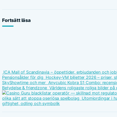
Fortsätt läsa
ICA Mall of Scandinavia – öppettider, erbjudanden och job
Pensionsålder för dig
Hockey-VM biljetter 2026 – priser, s
SkyShowtime och mer
Anycubic Kobra S1 Combo: recension
Betydelse & friendzone
Världens roligaste roliga bilder på 
olika sätt att stoppa oseriösa spelbolag
Utomjordingar i h
giftighet, odling och symbolik