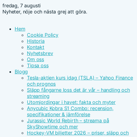
fredag, 7 augusti
Nyheter, nöje och nästa grej att göra.
Hem
Cookie Policy
Historia
Kontakt
Nyhetsbrev
Om oss
Tipsa oss
Blogg
Tesla-aktien kurs idag (TSLA) – Yahoo Finance
och prognos
Släpp fångarne loss det är vår – handling och
streaming
Utomjordingar i havet: fakta och myter
Anycubic Kobra S1 Combo: recension,
specifikationer & jämförelse
Jurassic World Rebirth – streama på
SkyShowtime och mer
Hockey-VM biljetter 2026 – priser, släpp och